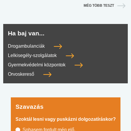
MÉG TÖBB TESZT
Ha baj van...
Drogambulanciák
Lelkisegély-szolgálatok
Gyermekvédelmi központok
Orvoskereső
Szavazás
Szoktál lesni vagy puskázni dolgozatíráskor?
Sohasem fordult még elő.