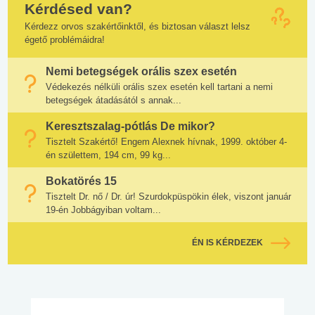
Kérdésed van?
Kérdezz orvos szakértőinktől, és biztosan választ lelsz
égető problémáidra!
Nemi betegségek orális szex esetén
Védekezés nélküli orális szex esetén kell tartani a nemi
betegségek átadásától s annak...
Keresztszalag-pótlás De mikor?
Tisztelt Szakértő! Engem Alexnek hívnak, 1999. október 4-
én születtem, 194 cm, 99 kg...
Bokatörés 15
Tisztelt Dr. nő / Dr. úr! Szurdokpüspökin élek, viszont január
19-én Jobbágyiban voltam...
ÉN IS KÉRDEZEK