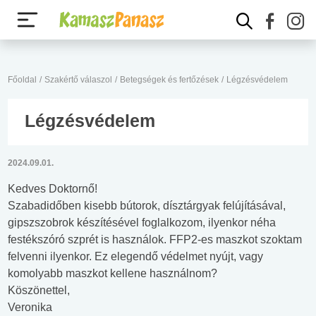
Főoldal
/
Szakértő válaszol
/
Betegségek és fertőzések
/
Légzésvédelem
Légzésvédelem
2024.09.01.
Kedves Doktornő!
Szabadidőben kisebb bútorok, dísztárgyak felújításával,
gipszszobrok készítésével foglalkozom, ilyenkor néha
festékszóró szprét is használok. FFP2-es maszkot szoktam
felvenni ilyenkor. Ez elegendő védelmet nyújt, vagy
komolyabb maszkot kellene használnom?
Köszönettel,
Veronika