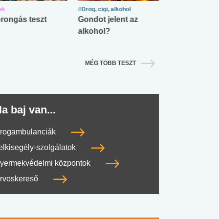
ek
#Drog, cigi, alkohol
#Zöldövezet
rongás teszt
Gondot jelent az
Mekkora az ö
alkohol?
lábnyomod?
MÉG TÖBB TESZT
a baj van...
rogambulanciák
elkisegély-szolgálatok
yermekvédelmi központok
rvoskereső