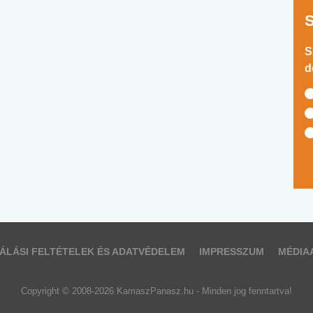
S
d
ÁLÁSI FELTÉTELEK ÉS ADATVÉDELEM
IMPRESSZUM
MÉDIA
Copyright © 2008-2026 KamaszPanasz.hu - Minden jog fenntartva!