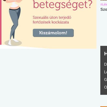
#Suli, munka
#Suli, munka
#Lél
Angol középfokú
Internet-függőség
Szo
nyelvvizsga teszt -
teszt
No.42
H
D
L
G
O