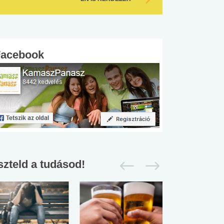
Facebook
szteld a tudásod!