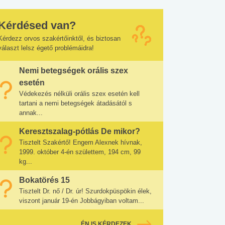
Kérdésed van?
Kérdezz orvos szakértőinktől, és biztosan
választ lelsz égető problémáidra!
Nemi betegségek orális szex
esetén
Védekezés nélküli orális szex esetén kell
tartani a nemi betegségek átadásától s
annak...
Keresztszalag-pótlás De mikor?
Tisztelt Szakértő! Engem Alexnek hívnak,
1999. október 4-én születtem, 194 cm, 99
kg...
Bokatörés 15
Tisztelt Dr. nő / Dr. úr! Szurdokpüspökin élek,
viszont január 19-én Jobbágyiban voltam...
ÉN IS KÉRDEZEK