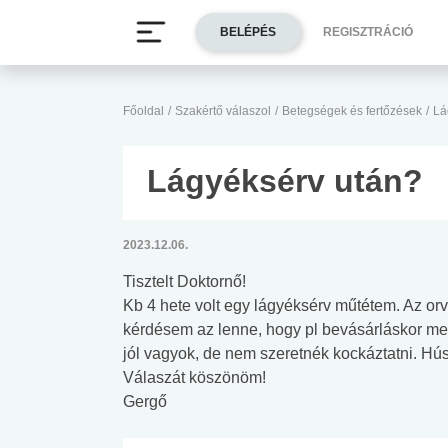
BELÉPÉS
REGISZTRÁCIÓ
Főoldal
/
Szakértő válaszol
/
Betegségek és fertőzések
/
Lá
Lágyéksérv után?
2023.12.06.
Tisztelt Doktornő!
Kb 4 hete volt egy lágyéksérv műtétem. Az orv
kérdésem az lenne, hogy pl bevásárláskor me
jól vagyok, de nem szeretnék kockáztatni. Húsz
Válaszát köszönöm!
Gergő