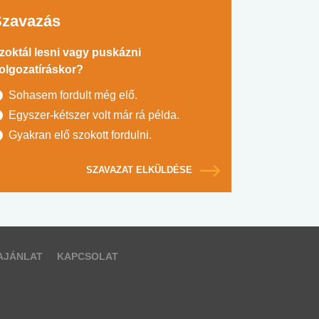
Szavazás
zoktál lesni vagy puskázni
olgozatíráskor?
Sohasem fordult még elő.
Egyszer-kétszer volt már rá példa.
Gyakran elő szokott fordulni.
SZAVAZAT ELKÜLDÉSE
AJÁNLAT
KAPCSOLAT