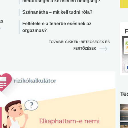
meddőséget a kezeletlen betegség?
Szénanátha – mit kell tudni róla?
ÉS
Feltétele-e a teherbe esésnek az
orgazmus?
TOVÁBBI CIKKEK: BETEGSÉGEK ÉS
FERTŐZÉSEK
Te