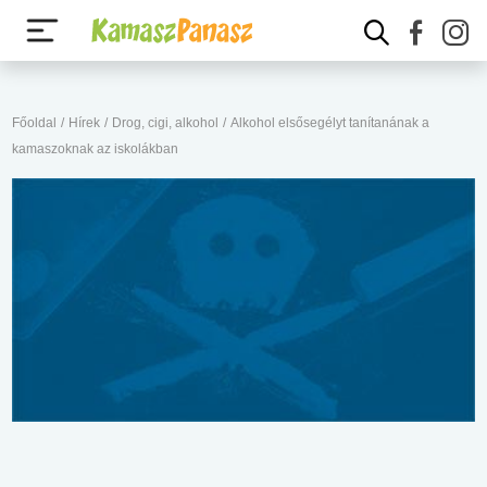
Főoldal
/
Hírek
/
Drog, cigi, alkohol
/
Alkohol elsősegélyt tanítanának a
kamaszoknak az iskolákban