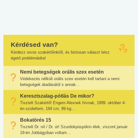
Kérdésed van?
Kérdezz orvos szakértőinktől, és biztosan választ lelsz
égető problémáidra!
Nemi betegségek orális szex esetén
Védekezés nélküli orális szex esetén kell tartani a nemi
betegségek átadásától s annak...
Keresztszalag-pótlás De mikor?
Tisztelt Szakértő! Engem Alexnek hívnak, 1999. október 4-
én születtem, 194 cm, 99 kg...
Bokatörés 15
Tisztelt Dr. nő / Dr. úr! Szurdokpüspökin élek, viszont január
19-én Jobbágyiban voltam...