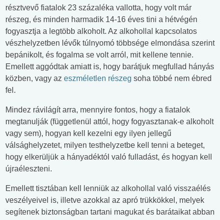
résztvevő fiatalok 23 százaléka vallotta, hogy volt már
részeg, és minden harmadik 14-16 éves tini a hétvégén
fogyasztja a legtöbb alkoholt. Az alkohollal kapcsolatos
vészhelyzetben lévők túlnyomó többsége elmondása szerint
bepánikolt, és fogalma se volt arról, mit kellene tennie.
Emellett aggódtak amiatt is, hogy barátjuk megfullad hányás
közben, vagy az
eszméletlen részeg
soha többé nem ébred
fel.
Mindez rávilágít arra, mennyire fontos, hogy a fiatalok
megtanulják (függetlenül attól, hogy fogyasztanak-e alkoholt
vagy sem), hogyan kell kezelni egy ilyen jellegű
válsághelyzetet, milyen testhelyzetbe kell tenni a beteget,
hogy elkerüljük a hányadéktól való fulladást, és hogyan kell
újraéleszteni.
Emellett tisztában kell lenniük az alkohollal való visszaélés
veszélyeivel is, illetve azokkal az apró trükkökkel, melyek
segítenek biztonságban tartani magukat és barátaikat abban