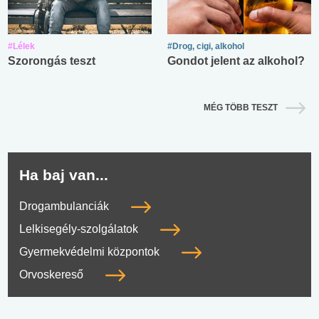
#Lélek
#Drog, cigi, alkohol
Szorongás teszt
Gondot jelent az alkohol?
MÉG TÖBB TESZT
Ha baj van...
Drogambulanciák
Lelkisegély-szolgálatok
Gyermekvédelmi központok
Orvoskereső