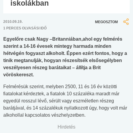
iskolákban
2010.09.19.
MEGOSZTOM
1 PERCES OLVASÁSI IDŐ
Egyelőre csak Nagy –Britanniában,ahol egy felmérés
szerint a 14-16 évesek mintegy harmada minden
hétvégén fogyaszt alkoholt. Éppen ezért fontos, hogy a
tinik megtanulják, hogyan részesítsék elsősegélyben
veszélyesen részeg barátaikat – állítja a Brit
vöröskereszt.
Felmérésük szerint, melyben 2500, 11 és 16 év közötti
fiatalokat kérdeztek, a fiatalok 10 százaléka maradt már
egyedül rosszul lévő, sérült vagy eszméletlen részeg
barátjával, és 14 százalékuk nyilatkozott úgy, hogy volt már
alkohollal kapcsolatos vészhelyzetben.
Hirdetés