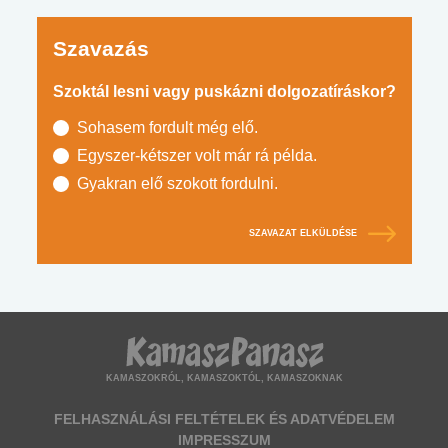
Szavazás
Szoktál lesni vagy puskázni dolgozatíráskor?
Sohasem fordult még elő.
Egyszer-kétszer volt már rá példa.
Gyakran elő szokott fordulni.
SZAVAZAT ELKÜLDÉSE
KAMASZOKRÓL, KAMASZOKTÓL, KAMASZOKNAK
FELHASZNÁLÁSI FELTÉTELEK ÉS ADATVÉDELEM
IMPRESSZUM