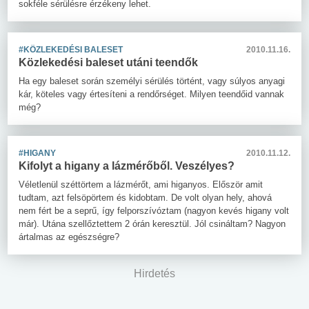
sokféle sérülésre érzékeny lehet.
#KÖZLEKEDÉSI BALESET
2010.11.16.
Közlekedési baleset utáni teendők
Ha egy baleset során személyi sérülés történt, vagy súlyos anyagi
kár, köteles vagy értesíteni a rendőrséget. Milyen teendőid vannak
még?
#HIGANY
2010.11.12.
Kifolyt a higany a lázmérőből. Veszélyes?
Véletlenül széttörtem a lázmérőt, ami higanyos. Először amit
tudtam, azt felsöpörtem és kidobtam. De volt olyan hely, ahová
nem fért be a seprű, így felporszívóztam (nagyon kevés higany volt
már). Utána szellőztettem 2 órán keresztül. Jól csináltam? Nagyon
ártalmas az egészségre?
Hirdetés