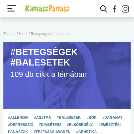
Főoldal
/
Hírek
/
Betegségek
/
balesetek
#BETEGSÉGEK
#BALESETEK
109 db cikk a témában
#ALLERGIA
#ASZTMA
#BALESETEK
#BŐR
#DAGANAT
#DEPRESSZIÓ
#DIABÉTESZ
#ELSŐSEGÉLY
#EMÉSZTÉSI
PANASZOK
#FEJFÁJÁS, MIGRÉN
#GENETIKA