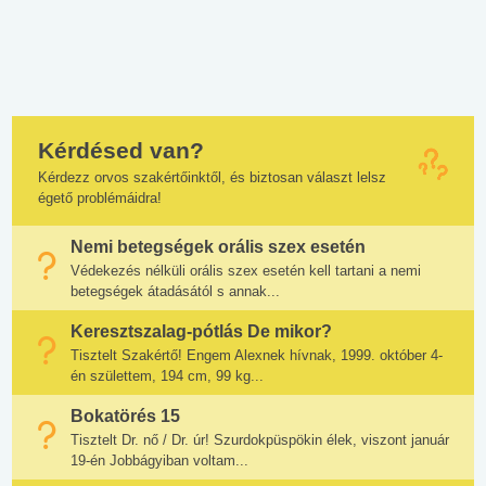
Kérdésed van?
Kérdezz orvos szakértőinktől, és biztosan választ lelsz
égető problémáidra!
Nemi betegségek orális szex esetén
Védekezés nélküli orális szex esetén kell tartani a nemi
betegségek átadásától s annak...
Keresztszalag-pótlás De mikor?
Tisztelt Szakértő! Engem Alexnek hívnak, 1999. október 4-
én születtem, 194 cm, 99 kg...
Bokatörés 15
Tisztelt Dr. nő / Dr. úr! Szurdokpüspökin élek, viszont január
19-én Jobbágyiban voltam...