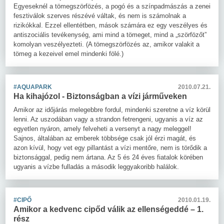
Egyeseknél a tömegszörfözés, a pogó és a színpadmászás a zenei
fesztiválok szerves részévé váltak, és nem is számolnak a
rizikókkal. Ezzel ellentétben, mások számára ez egy veszélyes és
antiszociális tevékenység, ami mind a tömeget, mind a „szörfözőt”
komolyan veszélyezteti. (A tömegszörfözés az, amikor valakit a
tömeg a kezeivel emel mindenki fölé.)
#AQUAPARK
2010.07.21.
Ha kihajózol - Biztonságban a vízi járműveken
Amikor az időjárás melegebbre fordul, mindenki szeretne a víz körül
lenni. Az uszodában vagy a strandon fetrengeni, ugyanis a víz az
egyetlen nyáron, amely felveheti a versenyt a nagy meleggel!
Sajnos, általában az emberek többsége csak jól érzi magát, és
azon kívül, hogy vet egy pillantást a vízi mentőre, nem is törődik a
biztonsággal, pedig nem ártana. Az 5 és 24 éves fiatalok körében
ugyanis a vízbe fulladás a második leggyakoribb halálok.
#CIPŐ
2010.01.19.
Amikor a kedvenc cipőd válik az ellenségeddé – 1.
rész