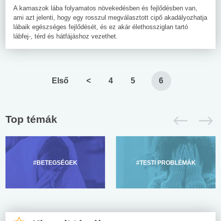
A kamaszok lába folyamatos növekedésben és fejlődésben van,
ami azt jelenti, hogy egy rosszul megválasztott cipő akadályozhatja
lábaik egészséges fejlődését, és ez akár élethossziglan tartó
lábfej-, térd és hátfájáshoz vezethet.
Első
<
4
5
6
Top témák
#BETEGSÉGEK
#TESTI PROBLÉMÁK