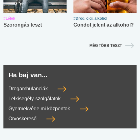
#Lélek
#Drog, cigi, alkohol
Szorongás teszt
Gondot jelent az alkohol?
MÉG TÖBB TESZT
Ha baj van...
Drogambulanciák
Lelkisegély-szolgálatok
Gyermekvédelmi központok
Orvoskereső