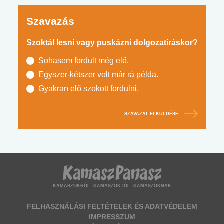
Szavazás
Szoktál lesni vagy puskázni dolgozatíráskor?
Sohasem fordult még elő.
Egyszer-kétszer volt már rá példa.
Gyakran elő szokott fordulni.
SZAVAZAT ELKÜLDÉSE
KAMASZOKRÓL, KAMASZOKTÓL, KAMASZOKNAK
FELHASZNÁLÁSI FELTÉTELEK ÉS ADATVÉDELEM
IMPRESSZUM