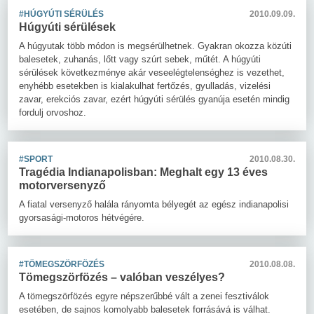
#HÚGYÚTI SÉRÜLÉS
2010.09.09.
Húgyúti sérülések
A húgyutak több módon is megsérülhetnek. Gyakran okozza közúti
balesetek, zuhanás, lőtt vagy szúrt sebek, műtét. A húgyúti
sérülések következménye akár veseelégtelenséghez is vezethet,
enyhébb esetekben is kialakulhat fertőzés, gyulladás, vizelési
zavar, erekciós zavar, ezért húgyúti sérülés gyanúja esetén mindig
fordulj orvoshoz.
#SPORT
2010.08.30.
Tragédia Indianapolisban: Meghalt egy 13 éves
motorversenyző
A fiatal versenyző halála rányomta bélyegét az egész indianapolisi
gyorsasági-motoros hétvégére.
#TÖMEGSZÖRFÖZÉS
2010.08.08.
Tömegszörfözés – valóban veszélyes?
A tömegszörfözés egyre népszerűbbé vált a zenei fesztiválok
esetében, de sajnos komolyabb balesetek forrásává is válhat.