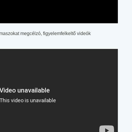
maszokat megcélzó, figyelemfelkeltő videók