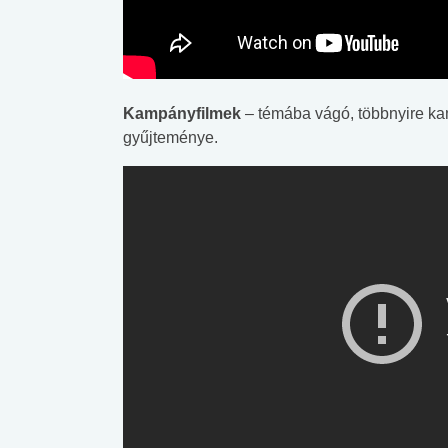
Kampányfilmek
– témába vágó, többnyire ka
gyűjteménye.