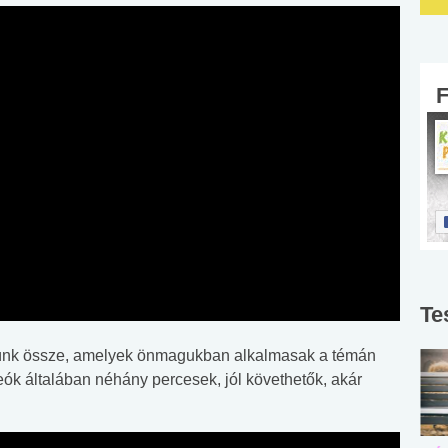
Te
ttünk össze, amelyek önmagukban alkalmasak a témán
eók általában néhány percesek, jól követhetők, akár