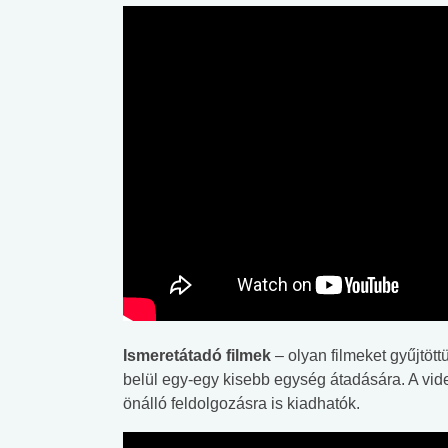
Ismeretátadó filmek
– olyan filmeket gyűjtö
belül egy-egy kisebb egység átadására. A vid
önálló feldolgozásra is kiadhatók.