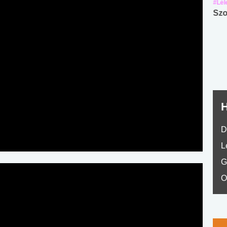
#Suli, munka
#Suli, munka
#Lél
Angol középfokú
Internet-függőség
Szo
nyelvvizsga teszt -
teszt
No.42
H
D
L
G
O