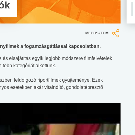
ók
MEGOSZTOM
ányfilmek a fogamzásgátlással kapcsolatban.
 és elsajátítás egyik legjobb módszere filmfelvételek
több kategóriát alkottunk.
észben feldolgozó riportfilmek gyűjteménye. Ezek
zonyos esetekben akár vitaindító, gondolatébresztő