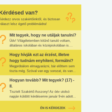
Kérdésed van?
Kérdezz orvos szakértőinktől, és biztosan
választ lelsz égető problémáidra!
Mit tegyek, hogy ne utáljak tanulni?
Üdv! Világéletemben kitűnő tanuló voltam,
általános iskolában és középiskolában is....
Hogy hívják ezt az érzést, illetve
hogy tudnám enyhíteni, formálni?
Megpróbálom elmagyarázni, bár előttem sem
tiszta még. Szóval van egy sorozat, és van...
Hogyan tovább? Mit tegyek? (17) -
II.
Tisztelt Szakértő Asszony! Az óév utolsó
napján küldött kérdésemre január 9-én adott...
ÉN IS KÉRDEZEK