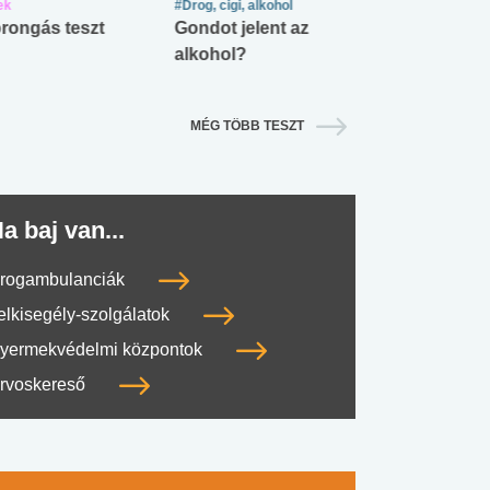
ek
#Drog, cigi, alkohol
#Zöldövezet
rongás teszt
Gondot jelent az
Mekkora az ö
alkohol?
lábnyomod?
MÉG TÖBB TESZT
a baj van...
rogambulanciák
elkisegély-szolgálatok
yermekvédelmi központok
rvoskereső