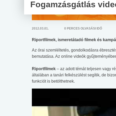
Fogamzásgátlás vide
2012.03.01.
0 PERCES OLVASÁSI IDŐ
Riportfilmek, ismeretátadó filmek és kamp
Az órai szemléltetés, gondolkodásra ébresztés
bemutatása. Az online videók gyűjteményében 
Riportfilmek
– az adott témát teljesen vagy r
általában a tanári felkészülést segítik, de bi
funkciót is betölthetnek.