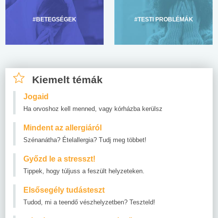
#BETEGSÉGEK
#TESTI PROBLÉMÁK
Kiemelt témák
Jogaid
Ha orvoshoz kell menned, vagy kórházba kerülsz
Mindent az allergiáról
Szénanátha? Ételallergia? Tudj meg többet!
Győzd le a stresszt!
Tippek, hogy túljuss a feszült helyzeteken.
Elsősegély tudásteszt
Tudod, mi a teendő vészhelyzetben? Teszteld!