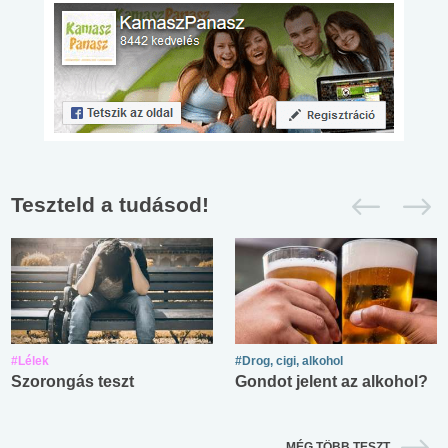
Teszteld a tudásod!
#Lélek
#Drog, cigi, alkohol
Szorongás teszt
Gondot jelent az alkohol?
MÉG TÖBB TESZT