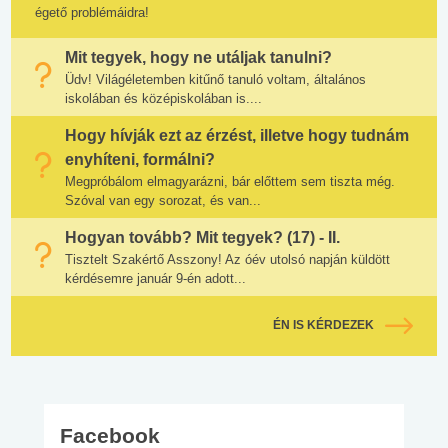
égető problémáidra!
Mit tegyek, hogy ne utáljak tanulni?
Üdv! Világéletemben kitűnő tanuló voltam, általános
iskolában és középiskolában is....
Hogy hívják ezt az érzést, illetve hogy tudnám
enyhíteni, formálni?
Megpróbálom elmagyarázni, bár előttem sem tiszta még.
Szóval van egy sorozat, és van...
Hogyan tovább? Mit tegyek? (17) - II.
Tisztelt Szakértő Asszony! Az óév utolsó napján küldött
kérdésemre január 9-én adott...
ÉN IS KÉRDEZEK
Facebook