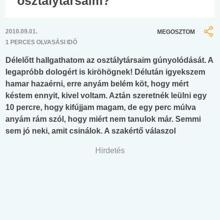
osztálytársaim?
2010.09.01.
MEGOSZTOM
1 PERCES OLVASÁSI IDŐ
Délelőtt hallgathatom az osztálytársaim gúnyolódását. A
legapróbb dologért is kiröhögnek! Délután igyekszem
hamar hazaérni, erre anyám belém köt, hogy mért
késtem ennyit, kivel voltam. Aztán szeretnék leülni egy
10 percre, hogy kifújjam magam, de egy perc múlva
anyám rám szól, hogy miért nem tanulok már. Semmi
sem jó neki, amit csinálok. A szakértő válaszol
Hirdetés