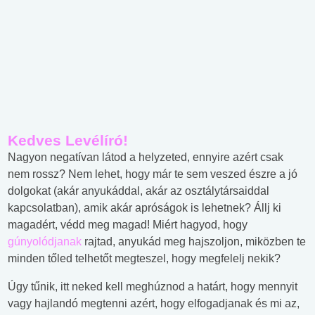
Kedves Levélíró!
Nagyon negatívan látod a helyzeted, ennyire azért csak
nem rossz? Nem lehet, hogy már te sem veszed észre a jó
dolgokat (akár anyukáddal, akár az osztálytársaiddal
kapcsolatban), amik akár apróságok is lehetnek? Állj ki
magadért, védd meg magad! Miért hagyod, hogy
gúnyolódjanak
rajtad, anyukád meg hajszoljon, miközben te
minden tőled telhetőt megteszel, hogy megfelelj nekik?
Úgy tűnik, itt neked kell meghúznod a határt, hogy mennyit
vagy hajlandó megtenni azért, hogy elfogadjanak és mi az,