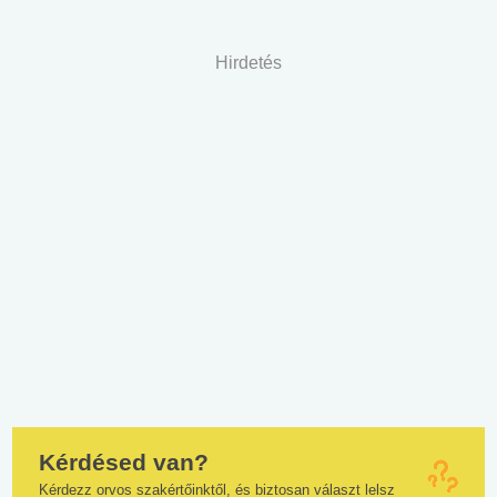
Hirdetés
Kérdésed van?
Kérdezz orvos szakértőinktől, és biztosan választ lelsz