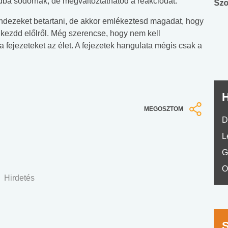
adba sodornak, de megváltoztathatod a reakciódat.
Angol középfokú
Internet-függőség
Szo
nyelvvizsga teszt -
teszt
dezeket betartani, de akkor emlékeztesd magadat, hogy
No.42
k kezdd előlről. Még szerencse, hogy nem kell
 a fejezeteket az élet. A fejezetek hangulata mégis csak a
H
MEGOSZTOM
D
L
G
O
Hirdetés