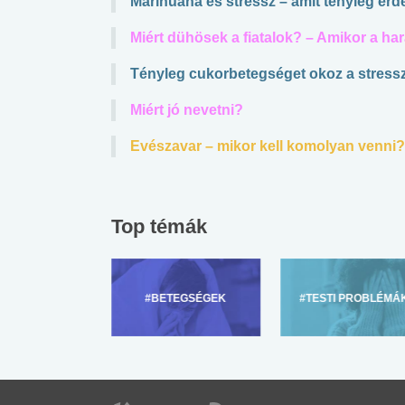
Marihuána és stressz – amit tényleg ér
Miért dühösek a fiatalok? – Amikor a h
Tényleg cukorbetegséget okoz a stress
Miért jó nevetni?
Evészavar – mikor kell komolyan venni?
Top témák
ZÜLŐKNEK
#BETEGSÉGEK
#TESTI PROBLÉMÁ