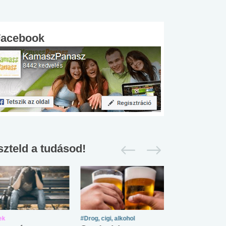
Facebook
szteld a tudásod!
ek
#Drog, cigi, alkohol
#Zöldövezet