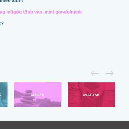
demes tudni
arag mögött több van, mint gondolnánk
z?
K
#LÉLEK
#VÁGYAK