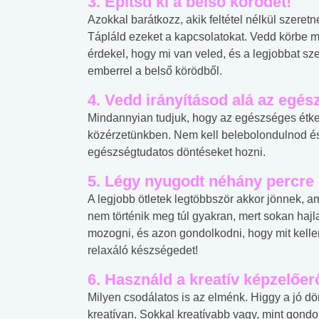
3. Építsd ki a belső körödet!
Azokkal barátkozz, akik feltétel nélkül szeretn
Tápláld ezeket a kapcsolatokat. Vedd körbe m
érdekel, hogy mi van veled, és a legjobbat s
emberrel a belső körödből.
4. Vedd irányításod alá az egés
Mindannyian tudjuk, hogy az egészséges étke
közérzetünkben. Nem kell belebolondulnod é
egészségtudatos döntéseket hozni.
5. Légy nyugodt néhány percre
A legjobb ötletek legtöbbször akkor jönnek, 
nem történik meg túl gyakran, mert sokan haj
mozogni, és azon gondolkodni, hogy mit kelle
relaxáló készségedet!
6. Használd a kreatív képzelőer
Milyen csodálatos is az elménk. Higgy a jó 
kreatívan. Sokkal kreatívabb vagy, mint gondo