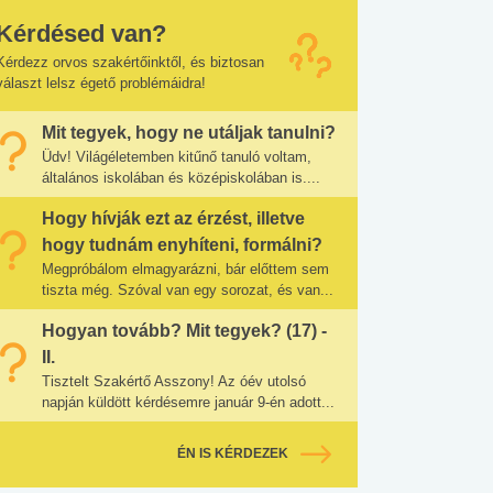
Kérdésed van?
Kérdezz orvos szakértőinktől, és biztosan
választ lelsz égető problémáidra!
Mit tegyek, hogy ne utáljak tanulni?
Üdv! Világéletemben kitűnő tanuló voltam,
általános iskolában és középiskolában is....
Hogy hívják ezt az érzést, illetve
hogy tudnám enyhíteni, formálni?
Megpróbálom elmagyarázni, bár előttem sem
tiszta még. Szóval van egy sorozat, és van...
Hogyan tovább? Mit tegyek? (17) -
II.
Tisztelt Szakértő Asszony! Az óév utolsó
napján küldött kérdésemre január 9-én adott...
ÉN IS KÉRDEZEK