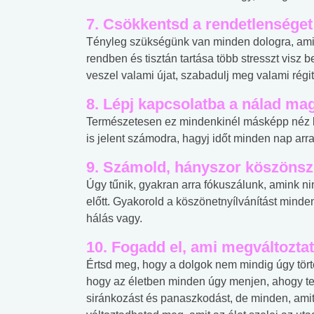
7. Csökkentsd a rendetlenséget
Tényleg szükségünk van minden dologra, ami
rendben és tisztán tartása több stresszt visz
veszel valami újat, szabadulj meg valami régit
8. Lépj kapcsolatba a nálad ma
Természetesen ez mindenkinél másképp néz ki.
is jelent számodra, hagyj időt minden nap arra
9. Számold, hányszor köszönsz
Úgy tűnik, gyakran arra fókuszálunk, amink ni
előtt. Gyakorold a köszönetnyílvánítást mind
hálás vagy.
10. Fogadd el, ami megváltoztat
Értsd meg, hogy a dolgok nem mindig úgy tört
hogy az életben minden úgy menjen, ahogy te 
siránkozást és panaszkodást, de minden, amit
 alkohol
#Zöldövezet
#Betegségek