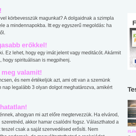
!
vel körbevesszük magunkat? A dolgaidnak a szimpla
 bele a mindennapokba. Itt egy egyszerű megoldás: ha
ől.
gasabb erőkkel!
 Ez lehet, hogy egy imát jelent vagy meditácót. Akármit
, hogy spirituálisan is megpihenj.
 meg valamit!
ncsen, és nem értékeljük azt, ami ott van a szemünk
en nap legalább 3 olyan dolgot meghatározva, amikért
Te
hatatlan!
énnek, ahogyan mi azt előre megtervezzük. Ha elvárod,
szeretnéd, akkor hamar csalódni fogsz. Választhatod a
 teszel csak a saját szenvedésed erősíti. Nem
#Suli, munka
#Suli, munka
#Lél