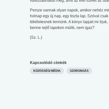
változtadhatod meg, amit az élet szelei az ut
lent az
Mekkora az ökológiai
Elsősegély
lábnyomod?
tudásteszt
Persze vannak olyan napok, amikor nehéz min
holnap egy új nap, egy tiszta lap. Szóval csa
tökéletesnek lennünk. A könyv lapjait mi írjuk,
benne rejlő lapokon múlik, nem igaz?
(Sz. L.)
Kapcsolódó címkék
KÖZÖSSÉGI MÉDIA
SZORONGÁS