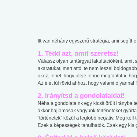
Itt van néhány egyszerű stratégia, ami segíthet
1. Tedd azt, amit szeretsz!
Válassz olyan tantárgyat fakultációként, amit 
akaratukat, mert attól te nem leszel boldogab
okoz, lehet, hogy ideje lenne megfontolni, h
Az élet túl rövid ahhoz, hogy valami olyannal
2. Irányítsd a gondolataidat!
Néha a gondolataink egy kicsit őrült irányba 
akkor hajlamosak vagyunk történeteket gyárt
“történetek” közül a legtöbb negatív. Meg kell 
Ezek a képességek tanulhatók. Csak egy kis g