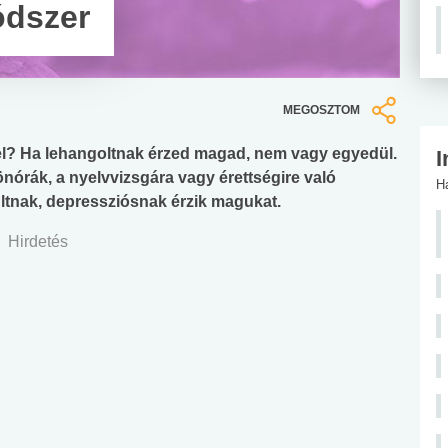
ódszer
MEGOSZTOM
l? Ha lehangoltnak érzed magad, nem vagy egyedül.
I
nórák, a nyelvvizsgára vagy érettségire való
H
ultnak, depressziósnak érzik magukat.
Hirdetés