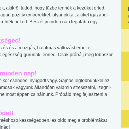
ek, akikről tudod, hogy tűzbe tennék a kezüket érted.
agad pozitív emberekkel, olyanokkal, akiket igazából
zeretnék neked. Beszél jminden nap legalább egy
zséged!
zés és a mozgás, hatalmas változást érhet el
s egészség-gurunak lenned. Csak próbálj meg többször
 minden nap!
amikor csendes, nyugodt vagy. Sajnos legtöbbünkkel ez
lamosak vagyunk állandóan valamin stresszelni, izegni-
ne most éppen csinálnunk. Próbáld meg fejleszteni a
ődet!
döntéshozó készségedben, és oldd meg a problémákat
lnád!