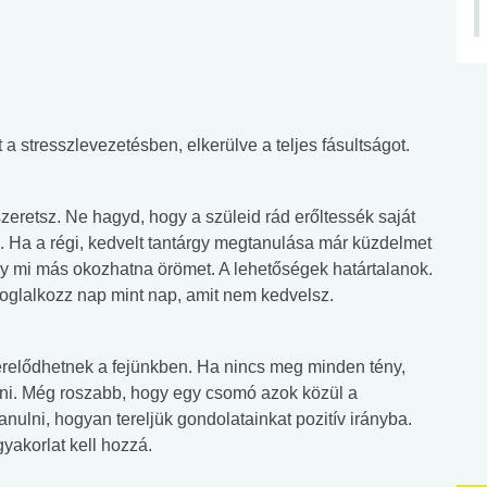
 a stresszlevezetésben, elkerülve a teljes fásultságot.
szeretsz. Ne hagyd, hogy a szüleid rád erőltessék saját
b. Ha a régi, kedvelt tantárgy megtanulása már küzdelmet
ogy mi más okozhatna örömet. A lehetőségek határtalanok.
 foglalkozz nap mint nap, amit nem kedvelsz.
terelődhetnek a fejünkben. Ha nincs meg minden tény,
ani. Még roszabb, hogy egy csomó azok közül a
tanulni, hogyan tereljük gondolatainkat pozitív irányba.
yakorlat kell hozzá.