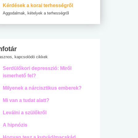
Kérdések a korai terhességről
Aggodalmak, kételyek a terhességről
nfotár
asznos, kapcsolódó cikkek
Serdülőkori depresszió: Miről
ismerhető fel?
Milyenek a nárcisztikus emberek?
Mi van a tudat alatt?
Leválni a szülőkről
A hipnózis
Hogyan tesz a kutyád/macskád