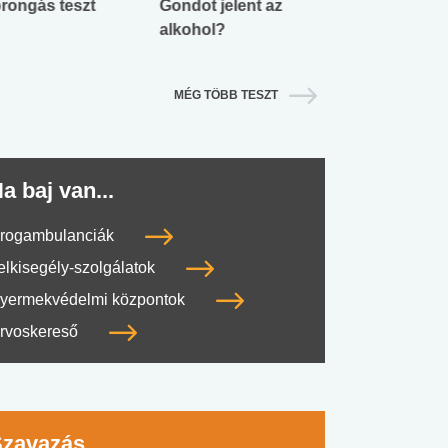
rongás teszt
Gondot jelent az
Mekkora az ö
alkohol?
lábnyomod?
MÉG TÖBB TESZT
a baj van...
rogambulanciák
elkisegély-szolgálatok
yermekvédelmi központok
rvoskereső
Szavazás