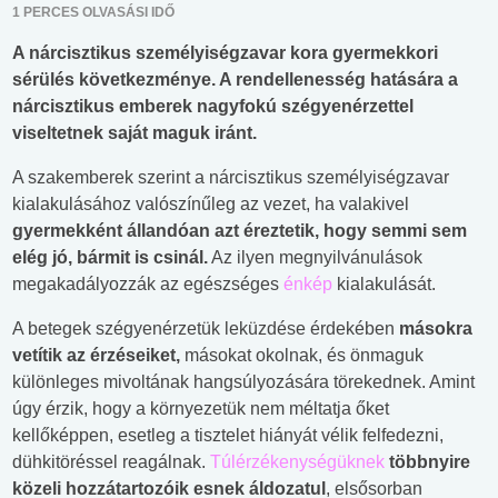
1 PERCES OLVASÁSI IDŐ
A nárcisztikus személyiségzavar kora gyermekkori
sérülés következménye. A rendellenesség hatására a
nárcisztikus emberek nagyfokú szégyenérzettel
viseltetnek saját maguk iránt.
A szakemberek szerint a nárcisztikus személyiségzavar
kialakulásához valószínűleg az vezet, ha valakivel
gyermekként állandóan azt éreztetik, hogy semmi sem
elég jó, bármit is csinál.
Az ilyen megnyilvánulások
megakadályozzák az egészséges
énkép
kialakulását.
A betegek szégyenérzetük leküzdése érdekében
másokra
vetítik az érzéseiket,
másokat okolnak, és önmaguk
különleges mivoltának hangsúlyozására törekednek. Amint
úgy érzik, hogy a környezetük nem méltatja őket
kellőképpen, esetleg a tisztelet hiányát vélik felfedezni,
dühkitöréssel reagálnak.
Túlérzékenységüknek
többnyire
közeli hozzátartozóik esnek áldozatul
, elsősorban