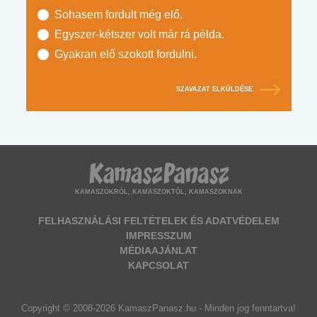
Sohasem fordult még elő.
Egyszer-kétszer volt már rá példa.
Gyakran elő szokott fordulni.
SZAVAZAT ELKÜLDÉSE
KAMASZOKRÓL, KAMASZOKTÓL, KAMASZOKNAK
FELHASZNÁLÁSI FELTÉTELEK ÉS ADATVÉDELEM
IMPRESSZUM
MÉDIAAJÁNLAT
KAPCSOLAT
Copyright © 2008-2026 KamaszPanasz.hu - Minden jog fenntartva!