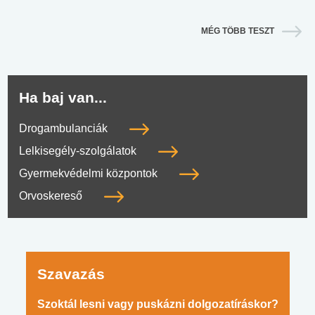
MÉG TÖBB TESZT
Ha baj van...
Drogambulanciák
Lelkisegély-szolgálatok
Gyermekvédelmi központok
Orvoskereső
Szavazás
Szoktál lesni vagy puskázni dolgozatíráskor?