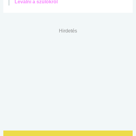
Leválni a szülőkről
Hirdetés