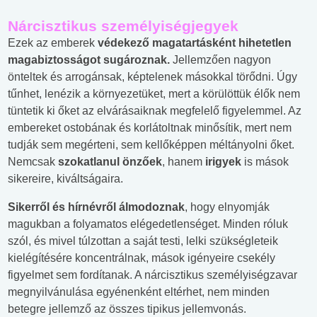
Nárcisztikus személyiségjegyek
Ezek az emberek
védekező magatartásként hihetetlen
magabiztosságot sugároznak.
Jellemzően nagyon
önteltek és arrogánsak, képtelenek másokkal törődni. Úgy
tűnhet, lenézik a környezetüket, mert a körülöttük élők nem
tüntetik ki őket az elvárásaiknak megfelelő figyelemmel. Az
embereket ostobának és korlátoltnak minősítik, mert nem
tudják sem megérteni, sem kellőképpen méltányolni őket.
Nemcsak
szokatlanul önzőek
, hanem
irigyek
is mások
sikereire, kiváltságaira.
Sikerről és hírnévről álmodoznak
, hogy elnyomják
magukban a folyamatos elégedetlenséget. Minden róluk
szól, és mivel túlzottan a saját testi, lelki szükségleteik
kielégítésére koncentrálnak, mások igényeire csekély
figyelmet sem fordítanak. A nárcisztikus személyiségzavar
megnyilvánulása egyénenként eltérhet, nem minden
betegre jellemző az összes tipikus jellemvonás.