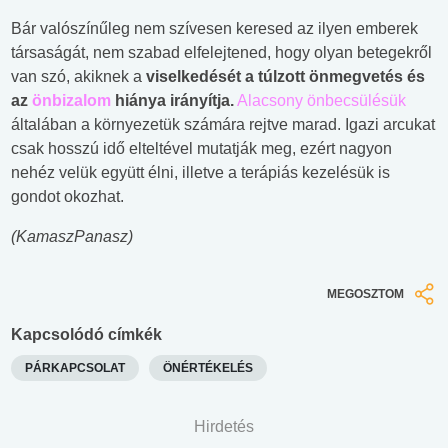
Bár valószínűleg nem szívesen keresed az ilyen emberek
társaságát, nem szabad elfelejtened, hogy olyan betegekről
van szó, akiknek a
viselkedését a túlzott önmegvetés és
az
önbizalom
hiánya irányítja.
Alacsony önbecsülésük
általában a környezetük számára rejtve marad. Igazi arcukat
csak hosszú idő elteltével mutatják meg, ezért nagyon
nehéz velük együtt élni, illetve a terápiás kezelésük is
gondot okozhat.
(KamaszPanasz)
MEGOSZTOM
Kapcsolódó címkék
PÁRKAPCSOLAT
ÖNÉRTÉKELÉS
Hirdetés