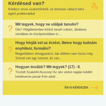
Kérdésed van?
Kérdezz orvos szakértőinktől, és biztosan választ lelsz
égető problémáidra!
Mit tegyek, hogy ne utáljak tanulni?
Üdv! Világéletemben kitűnő tanuló voltam, általános
iskolában és középiskolában is....
Hogy hívják ezt az érzést, illetve hogy tudnám
enyhíteni, formálni?
Megpróbálom elmagyarázni, bár előttem sem tiszta még.
Szóval van egy sorozat, és van...
Hogyan tovább? Mit tegyek? (17) - II.
Tisztelt Szakértő Asszony! Az óév utolsó napján küldött
kérdésemre január 9-én adott...
ÉN IS KÉRDEZEK