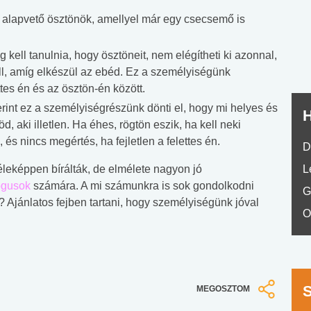
nyelvvizsga teszt -
teszt
az alapvető ösztönök, amellyel már egy csecsemő is
No.42
kell tanulnia, hogy ösztöneit, nem elégítheti ki azonnal,
ell, amíg elkészül az ebéd. Ez a személyiségünk
ttes én és az ösztön-én között.
erint ez a személyiségrészünk dönti el, hogy mi helyes és
H
 aki illetlen. Ha éhes, rögtön eszik, ha kell neki
 és nincs megértés, ha fejletlen a felettes én.
D
leképpen bírálták, de elmélete nagyon jó
L
ógusok
számára. A mi számunkra is sok gondolkodni
G
? Ajánlatos fejben tartani, hogy személyiségünk jóval
O
MEGOSZTOM