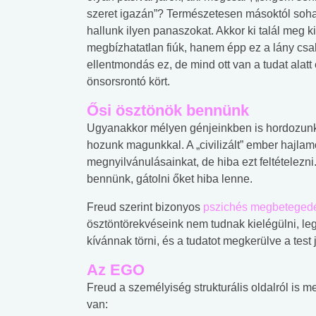
szeret igazán”? Természetesen másoktól so
hallunk ilyen panaszokat. Akkor ki talál meg k
megbízhatatlan fiúk, hanem épp ez a lány csa
ellentmondás ez, de mind ott van a tudat alatt
önsorsrontó kört.
Ősi ösztönök bennünk
Ugyanakkor mélyen génjeinkben is hordozunk o
hozunk magunkkal. A „civilizált” ember hajlamo
megnyilvánulásainkat, de hiba ezt feltételezni
bennünk, gátolni őket hiba lenne.
Freud szerint bizonyos
pszichés megbeteged
ösztöntörekvéseink nem tudnak kielégülni, leg
kívánnak törni, és a tudatot megkerülve a test 
Az EGO
Freud a személyiség strukturális oldalról is 
 alkohol
#Zöldövezet
#Betegségek
lent az
Mekkora az ökológiai
Elsősegély
van: