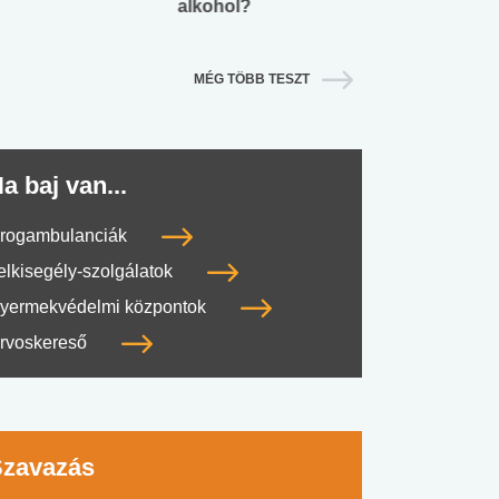
alkohol?
lábnyomod?
MÉG TÖBB TESZT
a baj van...
rogambulanciák
elkisegély-szolgálatok
yermekvédelmi központok
rvoskereső
Szavazás