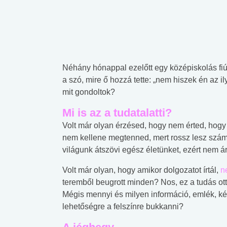
Néhány hónappal ezelőtt egy középiskolás fiúva
a szó, mire ő hozzá tette: „nem hiszek én az i
mit gondoltok?
Mi is az a tudatalatti?
Volt már olyan érzésed, hogy nem érted, hogy
nem kellene megtenned, mert rossz lesz számo
világunk átszövi egész életünket, ezért nem ár
Volt már olyan, hogy amikor dolgozatot írtál,
n
teremből beugrott minden? Nos, ez a tudás ott 
Mégis mennyi és milyen információ, emlék, ké
lehetőségre a felszínre bukkanni?