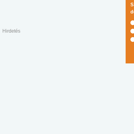
S
d
Hirdetés