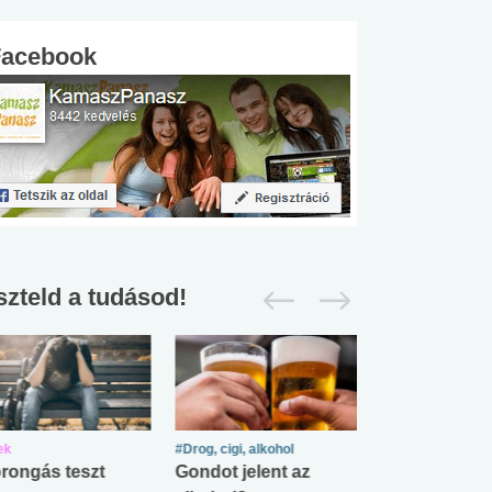
Facebook
szteld a tudásod!
ek
#Drog, cigi, alkohol
#Zöldövezet
rongás teszt
Gondot jelent az
Mekkora az ö