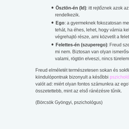
lábnyomod?
tudásteszt
Ösztön-én (Id)
: itt rejtőznek azok 
rendelkezik.
Ego
: a gyermeknek fokozatosan meg 
tehát, ha éhes, lehet, hogy várnia k
végrehajtó része, ami közvetít a fele
Felettes-én (szuperego)
: Freud sz
mi nem. Biztosan van olyan ismerősöd,
valami, rögtön elveszi, nincs türelem,
Freud elméletét természetesen sokan és sokfé
kiindulópontnak bizonyult a későbbi
pszichol
valót ad: miért olyan fontos számunkra az ego
összetettebb, mint az első ránézésre tűnik.
(Börcsök Gyöngyi, pszichológus)