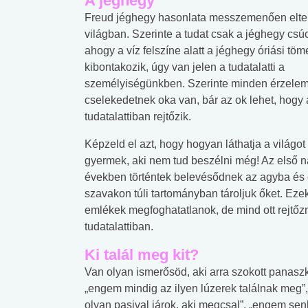
A jéghegy
Freud jéghegy hasonlata messzemenően elter
világban. Szerinte a tudat csak a jéghegy csú
ahogy a víz felszíne alatt a jéghegy óriási tö
kibontakozik, úgy van jelen a tudatalatti a
személyiségünkben. Szerinte minden érzele
cselekedetnek oka van, bár az ok lehet, hogy 
tudatalattiban rejtőzik.
Képzeld el azt, hogy hogyan láthatja a világot
gyermek, aki nem tud beszélni még! Az első 
években történtek belevésődnek az agyba és
szavakon túli tartományban tároljuk őket. Eze
emlékek megfoghatatlanok, de mind ott rejtőz
tudatalattiban.
Ki talál meg kit?
Van olyan ismerősöd, aki arra szokott panasz
„engem mindig az ilyen lúzerek találnak meg”,
olyan pasival járok, aki megcsal”, „engem se