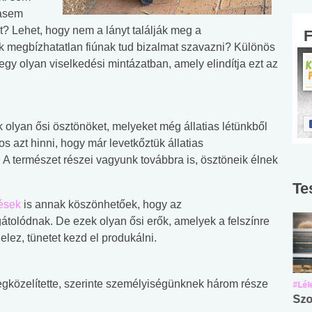
hasem
it? Lehet, hogy nem a lányt találják meg a
k megbízhatatlan fiúnak tud bizalmat szavazni? Különös
 egy olyan viselkedési mintázatban, amely elindítja ezt az
lyan ősi ösztönöket, melyeket még állatias létünkből
s azt hinni, hogy már levetkőztük állatias
. A természet részei vagyunk továbbra is, ösztöneik élnek
Te
ések
is annak köszönhetőek, hogy az
átolódnak. De ezek olyan ősi erők, amelyek a felszínre
jelez, tünetet kezd el produkálni.
megközelítette, szerinte személyiségünknek három része
#Suli, munka
#Suli, munka
#Lél
Angol középfokú
Internet-függőség
Szo