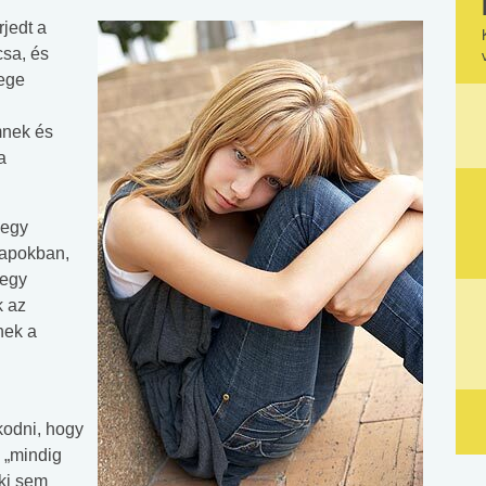
jedt a
csa, és
mege
mnek és
a
 egy
napokban,
 egy
k az
nek a
kodni, hogy
 „mindig
nki sem