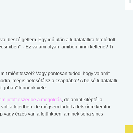
l beszélgettem. Egy idő után a tudatalattira terelődött
lyesmiben”. - Ez valami olyan, amiben hinni kellene? Ti
 mit miért teszel? Vagy pontosan tudod, hogy valamit
dra, mégis belesétálsz a csapdába? A belső tudatalatti
t „jóban” lennünk vele.
em jutott eszedbe a megoldás
, de amint kiléptél a
volt a fejedben, de mégsem tudott a felszínre kerülni.
p vagy érzés van a fejünkben, aminek soha sincs