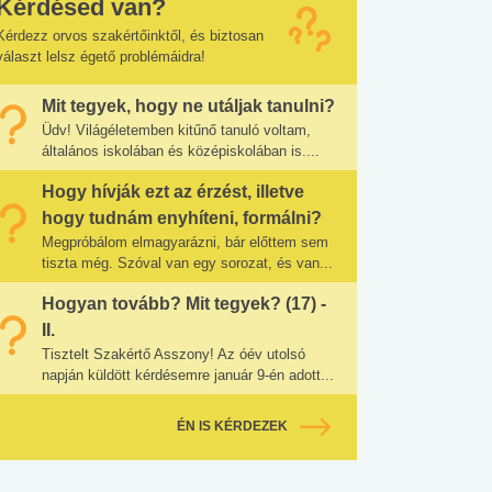
Kérdésed van?
Kérdezz orvos szakértőinktől, és biztosan
választ lelsz égető problémáidra!
Mit tegyek, hogy ne utáljak tanulni?
Üdv! Világéletemben kitűnő tanuló voltam,
általános iskolában és középiskolában is....
Hogy hívják ezt az érzést, illetve
hogy tudnám enyhíteni, formálni?
Megpróbálom elmagyarázni, bár előttem sem
tiszta még. Szóval van egy sorozat, és van...
Hogyan tovább? Mit tegyek? (17) -
II.
Tisztelt Szakértő Asszony! Az óév utolsó
napján küldött kérdésemre január 9-én adott...
ÉN IS KÉRDEZEK