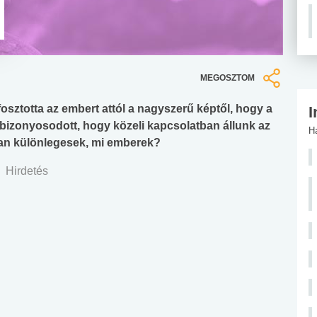
MEGOSZTOM
sztotta az embert attól a nagyszerű képtől, hogy a
I
bebizonyosodott, hogy közeli kapcsolatban állunk az
H
lyan különlegesek, mi emberek?
Hirdetés