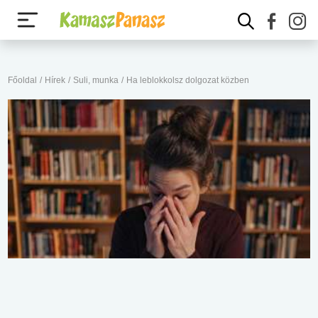
Főoldal
/
Hírek
/
Suli, munka
/
Ha leblokkolsz dolgozat közben