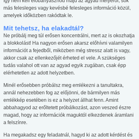
így nem kell előbányásznod majd az agyad mélyéről, sok
más felesleges vagy kevésbé felesleges információ közül,
amelyek időközben rakódtak le.
Mit tehetsz, ha elakadtál?
Ne próbálj meg túl erősen koncentrálni, mert az is okozhatja
a blokkolást! Ha nagyon erősen akarsz előhívni valamilyen
információt a fejedből, miközben még stressz alatt is vagy,
akkor csak az ellenkezőjét érheted el vele. A szükséges
tudás valahol ott van az agyad egyik zugában, csak épp
elérhetetlen az adott helyzetben.
Minél erősebben próbálsz meg emlékezni a tanultakra,
annál nehezebben fog az előjönni, de bármilyen más
emlékkép esetében is ez a helyzet állhat fenn. Amint
abbahagyod az erőltetett próbálkozást, azon veszed észre
magad, hogy az információk maguktól elkezdenek áramlani
a felszínre.
Ha megakadsz egy feladatnál, hagyd ki az adott kérdést és