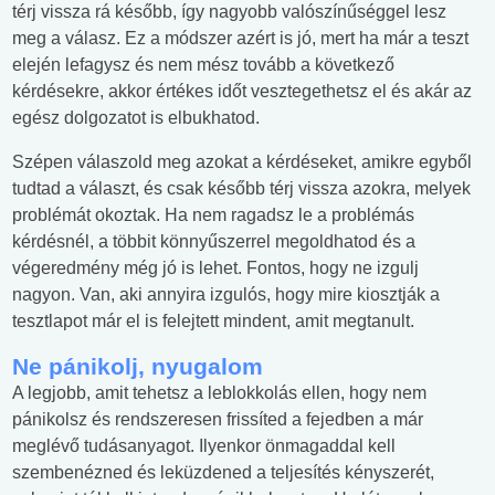
térj vissza rá később, így nagyobb valószínűséggel lesz
meg a válasz. Ez a módszer azért is jó, mert ha már a teszt
elején lefagysz és nem mész tovább a következő
kérdésekre, akkor értékes időt vesztegethetsz el és akár az
egész dolgozatot is elbukhatod.
Szépen válaszold meg azokat a kérdéseket, amikre egyből
tudtad a választ, és csak később térj vissza azokra, melyek
problémát okoztak. Ha nem ragadsz le a problémás
kérdésnél, a többit könnyűszerrel megoldhatod és a
végeredmény még jó is lehet. Fontos, hogy ne izgulj
nagyon. Van, aki annyira izgulós, hogy mire kiosztják a
tesztlapot már el is felejtett mindent, amit megtanult.
Ne pánikolj, nyugalom
A legjobb, amit tehetsz a leblokkolás ellen, hogy nem
pánikolsz és rendszeresen frissíted a fejedben a már
meglévő tudásanyagot. Ilyenkor önmagaddal kell
szembenézned és leküzdened a teljesítés kényszerét,