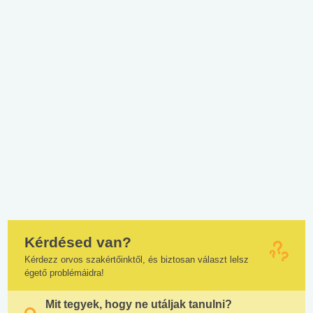
Kérdésed van?
Kérdezz orvos szakértőinktől, és biztosan választ lelsz
égető problémáidra!
Mit tegyek, hogy ne utáljak tanulni?