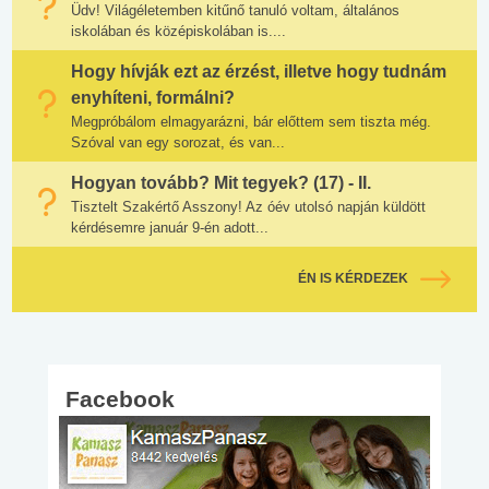
Üdv! Világéletemben kitűnő tanuló voltam, általános
iskolában és középiskolában is....
Hogy hívják ezt az érzést, illetve hogy tudnám
enyhíteni, formálni?
Megpróbálom elmagyarázni, bár előttem sem tiszta még.
Szóval van egy sorozat, és van...
Hogyan tovább? Mit tegyek? (17) - II.
Tisztelt Szakértő Asszony! Az óév utolsó napján küldött
kérdésemre január 9-én adott...
ÉN IS KÉRDEZEK
Facebook