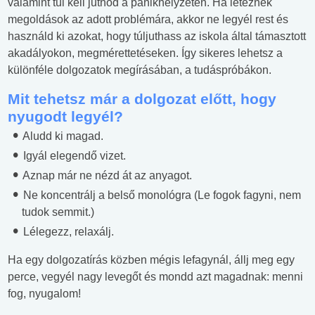
valamint túl kell jutnod a pánikhelyzeten. Ha léteznek
megoldások az adott problémára, akkor ne legyél rest és
használd ki azokat, hogy túljuthass az iskola által támasztott
akadályokon, megmérettetéseken. Így sikeres lehetsz a
különféle dolgozatok megírásában, a tudáspróbákon.
Mit tehetsz már a dolgozat előtt, hogy
nyugodt legyél?
Aludd ki magad.
Igyál elegendő vizet.
Aznap már ne nézd át az anyagot.
Ne koncentrálj a belső monológra (Le fogok fagyni, nem
tudok semmit.)
Lélegezz, relaxálj.
Ha egy dolgozatírás közben mégis lefagynál, állj meg egy
perce, vegyél nagy levegőt és mondd azt magadnak: menni
fog, nyugalom!