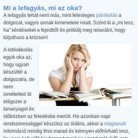
Mi a lefagyás, mi az oka?
A lefagyás tehát nem más, mint felesleges
pánikolás
a
dolgozat, vagyis annak kimenetele miatt. Szórd ki a „mi lesz,
ha” kérdéseket a fejedből és próbálj meg relaxálni, hogy
túljuthass a krízisen!
A leblokkolás
egyik oka az,
hogy ugyan
készültél a
dolgozatra, de
nem
ismételted át
elégszer a
tananyagot és
időközben az feledésbe merült. Ha azonban napi
rendszerességgel készülsz az órákra, akkor a
megtanult
információ mindig friss marad és könnyen előhívható lesz,