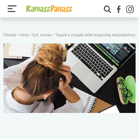
Főoldal
/
Hírek
/
Suli, munka
/
Tippek a vizsgák előtti idegesség leküzdéséhez