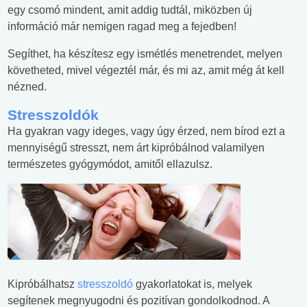
egy csomó mindent, amit addig tudtál, miközben új
információ már nemigen ragad meg a fejedben!
Segíthet, ha készítesz egy ismétlés menetrendet, melyen
követheted, mivel végeztél már, és mi az, amit még át kell
nézned.
Stresszoldók
Ha gyakran vagy ideges, vagy úgy érzed, nem bírod ezt a
mennyiségű stresszt, nem árt kipróbálnod valamilyen
természetes gyógymódot, amitől ellazulsz.
Kipróbálhatsz
stresszoldó
gyakorlatokat is, melyek
segítenek megnyugodni és pozitívan gondolkodnod. A