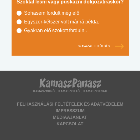
Szoktál lesni vagy puskázni dolgozatíráskor?
Sohasem fordult még elő.
Egyszer-kétszer volt már rá példa.
Gyakran elő szokott fordulni.
SZAVAZAT ELKÜLDÉSE
KAMASZOKRÓL, KAMASZOKTÓL, KAMASZOKNAK
FELHASZNÁLÁSI FELTÉTELEK ÉS ADATVÉDELEM
IMPRESSZUM
MÉDIAAJÁNLAT
KAPCSOLAT