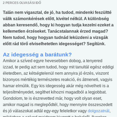
2 PERCES OLVASÁSI IDŐ
Talán nem vigasztal, de jó, ha tudod, mindenki feszültté
válik számonkérések előtt, kivétel nélkül. A különbség
abban keresendő, hogy ki hogyan tudja kezelni ezeket a
kellemetlen érzéseket. Tanácstalannak érzed magad?
Nem tudod, hogy hogyan tudnád leküzdeni a vizsgák
előtt rád törő elviselhetetlen idegességet? Segítünk.
Az idegesség a barátunk?
Amikor a szíved egyre hevesebben dobog, a tenyered
izzad, te pedig azt sem tudod, hogy mit tanultál egész eddigi
életedben, az kétségtelenül nem annyira jó érzés, viszont
bizonyos mértékig természetes reakció, és átmeneti, vagyis
hamar elmúlik. Egy kis idegesség akár még növelheti is a
teljesítményedet, segíthet kihozni magadból a legjobbat.
Gondolom, te is észrevetted már, hogy volt olyan eset,
amikor magad is meglepődtél, hogy mennyire összeszedett
és jó válaszokat adtál egy-egy feleletkor vagy
dolgozatnál
,