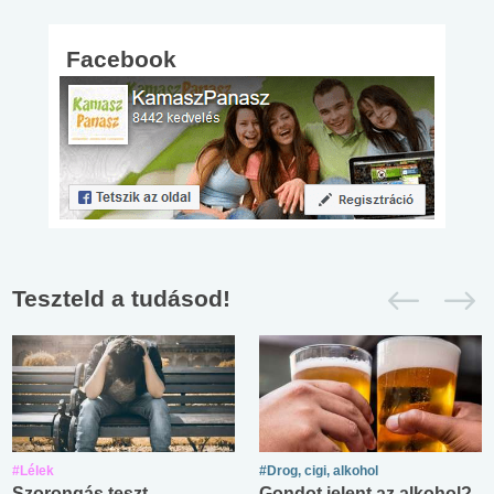
Facebook
Teszteld a tudásod!
#Lélek
#Drog, cigi, alkohol
Szorongás teszt
Gondot jelent az alkohol?