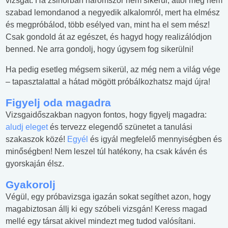
vizsgát. Ha zsinórban háromszor nem sikerül, attól még nem
szabad lemondanod a negyedik alkalomról, mert ha elmész
és megpróbálod, több esélyed van, mint ha el sem mész!
Csak gondold át az egészet, és hagyd hogy realizálódjon
benned. Ne arra gondolj, hogy úgysem fog sikerülni!
Ha pedig esetleg mégsem sikerül, az még nem a világ vége
– tapasztalattal a hátad mögött próbálkozhatsz majd újra!
Figyelj oda magadra
Vizsgaidőszakban nagyon fontos, hogy figyelj magadra:
aludj eleget
és tervezz elegendő szünetet a tanulási
szakaszok közé!
Egyél
és igyál megfelelő mennyiségben és
minőségben! Nem leszel túl hatékony, ha csak kávén és
gyorskaján élsz.
Gyakorolj
Végül, egy próbavizsga igazán sokat segíthet azon, hogy
magabiztosan állj ki egy szóbeli vizsgán! Keress magad
mellé egy társat akivel mindezt meg tudod valósítani.