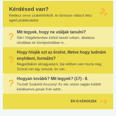
Kérdésed van?
Kérdezz orvos szakértőinktől, és biztosan választ lelsz
égető problémáidra!
Mit tegyek, hogy ne utáljak tanulni?
Üdv! Világéletemben kitűnő tanuló voltam, általános
iskolában és középiskolában is....
Hogy hívják ezt az érzést, illetve hogy tudnám
enyhíteni, formálni?
Megpróbálom elmagyarázni, bár előttem sem tiszta még.
Szóval van egy sorozat, és van...
Hogyan tovább? Mit tegyek? (17) - II.
Tisztelt Szakértő Asszony! Az óév utolsó napján küldött
kérdésemre január 9-én adott...
ÉN IS KÉRDEZEK