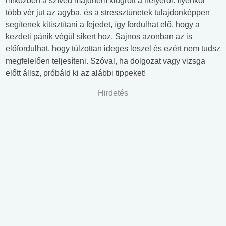
miközben a szíved majdnem kiugrott a helyéről. Ilyenkor
több vér jut az agyba, és a stressztünetek tulajdonképpen
segítenek kitisztítani a fejedet, így fordulhat elő, hogy a
kezdeti pánik végül sikert hoz. Sajnos azonban az is
előfordulhat, hogy túlzottan ideges leszel és ezért nem tudsz
megfelelően teljesíteni. Szóval, ha dolgozat vagy vizsga
előtt állsz, próbáld ki az alábbi tippeket!
Hirdetés