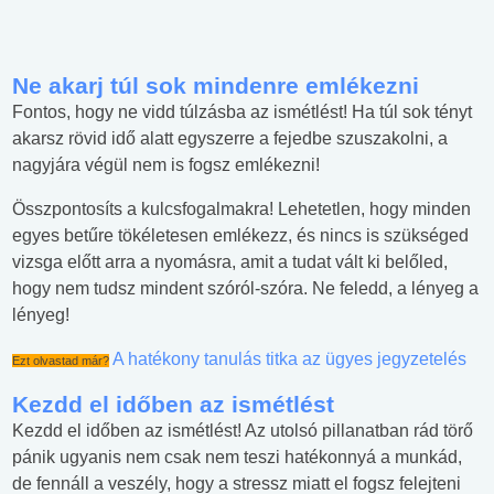
Ne akarj túl sok mindenre emlékezni
Fontos, hogy ne vidd túlzásba az ismétlést! Ha túl sok tényt
akarsz rövid idő alatt egyszerre a fejedbe szuszakolni, a
nagyjára végül nem is fogsz emlékezni!
Összpontosíts a kulcsfogalmakra! Lehetetlen, hogy minden
egyes betűre tökéletesen emlékezz, és nincs is szükséged
vizsga előtt arra a nyomásra, amit a tudat vált ki belőled,
hogy nem tudsz mindent szóról-szóra. Ne feledd, a lényeg a
lényeg!
A hatékony tanulás titka az ügyes jegyzetelés
Ezt olvastad már?
Kezdd el időben az ismétlést
Kezdd el időben az ismétlést! Az utolsó pillanatban rád törő
pánik ugyanis nem csak nem teszi hatékonnyá a munkád,
de fennáll a veszély, hogy a stressz miatt el fogsz felejteni