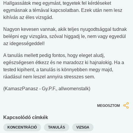
Hallgassátok meg egymást, tegyetek fel kérdéseket
egymásnak a témával kapcsolatban. Ezek után nem lesz
kihívás az éles vizsgád.
Nagyon kevesen vannak, akik teljes nyugodtsággal tudnak
belépni egy vizsgára, szóval higgadj le, nem vagy egyedül
az idegességeddel!
A tanulás mellett pedig fontos, hogy eleget aludj,
egészségesen étkezz és ne maradozz ki hajnalokig. Ha a
tested kipihent, a tanulás is könnyebben megy majd,
ráadásul nem leszel annyira stresszes sem.
(KamaszPanasz - Gy.P.F., allwomenstalk)
MEGOSZTOM
Kapcsolódó címkék
KONCENTRÁCIÓ
TANULÁS
VIZSGA