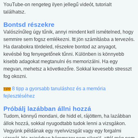
YouTube-on rengeteg ilyen jellegű videót, tutorialt
találhatsz.
Bontsd részekre
Valószínűleg úgy tűnik, annyi mindent kell ismételned, hogy
semmire sem fogsz emlékezni. Itt jön számításba a tervezés.
Ha darabokra tördeled, részekre bontod az anyagot,
kevésbé fog fenyegetőnek tűnni. Különben is könnyebb
kisebb adagokat megtanulni és memorizálni. Ha egy
megvan, mehetsz a következőre. Sokkal kevesebb stresszt
fog okozni.
8 tipp a gyorsabb tanuláshoz és a memória
TIPP
fejlesztéséhez
Próbálj lazábban állni hozzá
Tudom, könnyű mondani, de hidd el, rájöttem, ha lazábban
állok hozzá, sokkal nyugodtabb tudok lenni a vizsgákon.
Vegyünk példának egy nyelvvizsgát vagy egy forgalmi