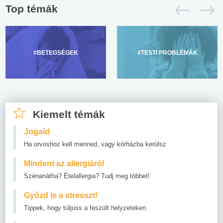
Top témák
#BETEGSÉGEK
#TESTI PROBLÉMÁK
Kiemelt témák
Jogaid
Ha orvoshoz kell menned, vagy kórházba kerülsz
Mindent az allergiáról
Szénanátha? Ételallergia? Tudj meg többet!
Győzd le a stresszt!
Tippek, hogy túljuss a feszült helyzeteken.