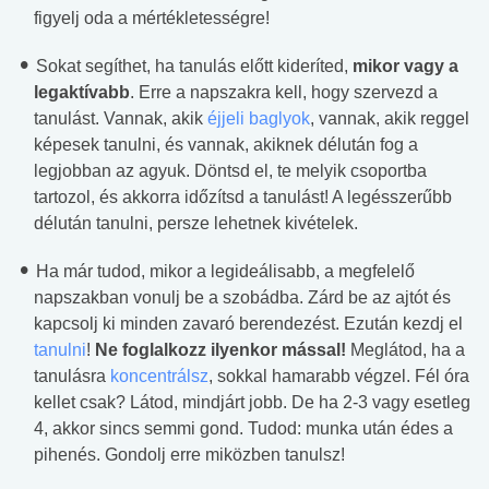
figyelj oda a mértékletességre!
Sokat segíthet, ha tanulás előtt kideríted,
mikor vagy a
legaktívabb
. Erre a napszakra kell, hogy szervezd a
tanulást. Vannak, akik
éjjeli baglyok
, vannak, akik reggel
képesek tanulni, és vannak, akiknek délután fog a
legjobban az agyuk. Döntsd el, te melyik csoportba
tartozol, és akkorra időzítsd a tanulást! A legésszerűbb
délután tanulni, persze lehetnek kivételek.
Ha már tudod, mikor a legideálisabb, a megfelelő
napszakban vonulj be a szobádba. Zárd be az ajtót és
kapcsolj ki minden zavaró berendezést. Ezután kezdj el
tanulni
!
Ne foglalkozz ilyenkor mással!
Meglátod, ha a
tanulásra
koncentrálsz
, sokkal hamarabb végzel. Fél óra
kellet csak? Látod, mindjárt jobb. De ha 2-3 vagy esetleg
4, akkor sincs semmi gond. Tudod: munka után édes a
pihenés. Gondolj erre miközben tanulsz!