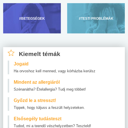
#BETEGSÉGEK
#TESTI PROBLÉMÁK
Kiemelt témák
Jogaid
Ha orvoshoz kell menned, vagy kórházba kerülsz
Mindent az allergiáról
Szénanátha? Ételallergia? Tudj meg többet!
Győzd le a stresszt!
Tippek, hogy túljuss a feszült helyzeteken.
Elsősegély tudásteszt
Tudod, mi a teendő vészhelyzetben? Teszteld!