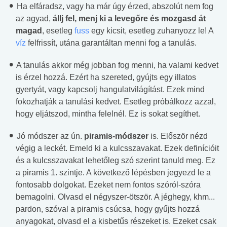
Ha elfáradsz, vagy ha már úgy érzed, abszolút nem fog
az agyad,
állj fel, menj ki a levegőre és mozgasd át
magad
, esetleg
fuss
egy kicsit, esetleg zuhanyozz le! A
víz
felfrissít, utána garantáltan menni fog a tanulás.
A tanulás akkor még jobban fog menni, ha valami kedvet
is érzel hozzá. Ezért ha szereted, gyújts egy illatos
gyertyát, vagy kapcsolj hangulatvilágítást. Ezek mind
fokozhatják a tanulási kedvet. Esetleg próbálkozz azzal,
hogy eljátszod, mintha felelnél. Ez is sokat segíthet.
Jó módszer az ún.
piramis-módszer
is. Először nézd
végig a leckét. Emeld ki a kulcsszavakat. Ezek definícióit
és a kulcsszavakat lehetőleg szó szerint tanuld meg. Ez
a piramis 1. szintje. A következő lépésben jegyezd le a
fontosabb dolgokat. Ezeket nem fontos szóról-szóra
bemagolni. Olvasd el négyszer-ötször. A jéghegy, khm...
pardon, szóval a piramis csúcsa, hogy gyűjts hozzá
anyagokat, olvasd el a kisbetűs részeket is. Ezeket csak