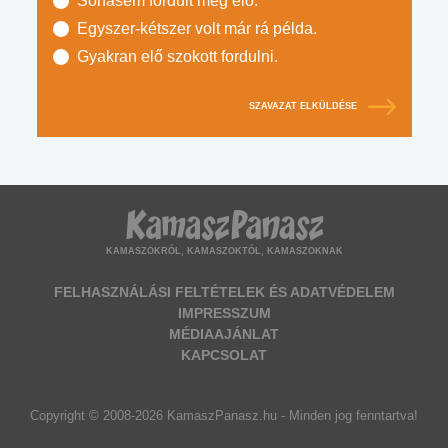
Sohasem fordult még elő.
Egyszer-kétszer volt már rá példa.
Gyakran elő szokott fordulni.
SZAVAZAT ELKÜLDÉSE
KAMASZOKRÓL, KAMASZOKTÓL, KAMASZOKNAK
FELHASZNÁLÁSI FELTÉTELEK ÉS ADATVÉDELEM
IMPRESSZUM
MÉDIAAJÁNLAT
KAPCSOLAT
Copyright © 2008-2026 KamaszPanasz.hu - Minden jog fenntartva!