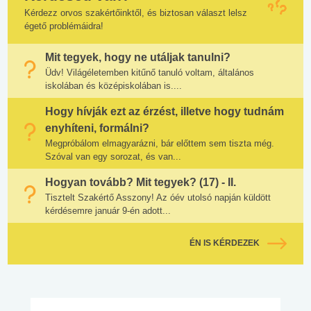
Kérdezz orvos szakértőinktől, és biztosan választ lelsz
égető problémáidra!
Mit tegyek, hogy ne utáljak tanulni?
Üdv! Világéletemben kitűnő tanuló voltam, általános
iskolában és középiskolában is....
Hogy hívják ezt az érzést, illetve hogy tudnám
enyhíteni, formálni?
Megpróbálom elmagyarázni, bár előttem sem tiszta még.
Szóval van egy sorozat, és van...
Hogyan tovább? Mit tegyek? (17) - II.
Tisztelt Szakértő Asszony! Az óév utolsó napján küldött
kérdésemre január 9-én adott...
ÉN IS KÉRDEZEK