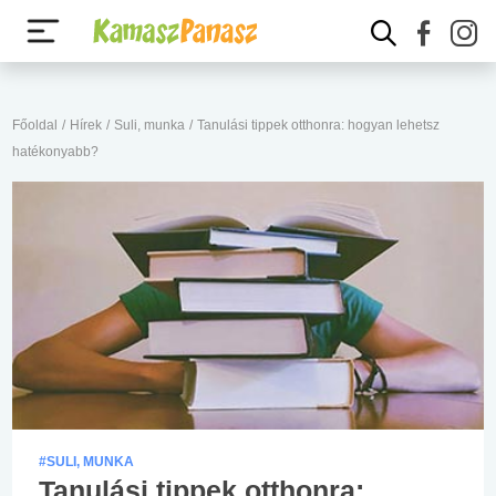
Főoldal
/
Hírek
/
Suli, munka
/
Tanulási tippek otthonra: hogyan lehetsz
hatékonyabb?
#SULI, MUNKA
Tanulási tippek otthonra: