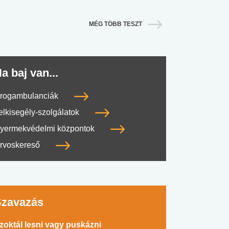
MÉG TÖBB TESZT
a baj van...
rogambulanciák
elkisegély-szolgálatok
yermekvédelmi központok
rvoskereső
Szavazás
zoktál lesni vagy puskázni