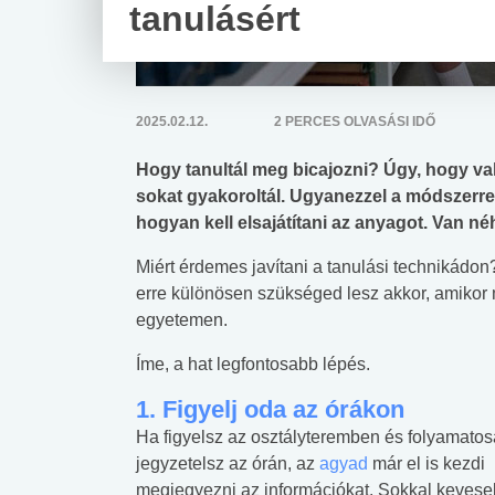
tanulásért
2025.02.12.
2 PERCES OLVASÁSI IDŐ
Hogy tanultál meg bicajozni? Úgy, hogy va
sokat gyakoroltál. Ugyanezzel a módszerrel 
hogyan kell elsajátítani az anyagot. Van n
Miért érdemes javítani a tanulási technikádo
erre különösen szükséged lesz akkor, amikor 
egyetemen.
Íme, a hat legfontosabb lépés.
1. Figyelj oda az órákon
Ha figyelsz az osztályteremben és folyamato
jegyzetelsz az órán, az
agyad
már el is kezdi
megjegyezni az információkat. Sokkal kevese