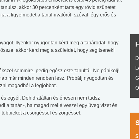
No.42
 tanulsz, akkor 30 percenként tarts egy rövid szünetet.
a a figyelmedet a tanulnivalóról, szóval légy erős és
nyagot. Ilyenkor nyugodtan kérd meg a tanárodat, hogy
H
 össze, akkor kérd meg a szüleidet, hogy segítsenek!
D
L
kszel semmire, pedig egész este tanultál. Ne pánikolj!
ap már minden rendben lesz. Próbálj nyugodtan és
G
zni magadból a legjobbat.
O
t és egyél. Dehidratáltan és éhesen nem tudsz
di a tanár -, ha magad mellé veszel egy üveg vizet és
 többieket a csörgéssel és zörgéssel.
S