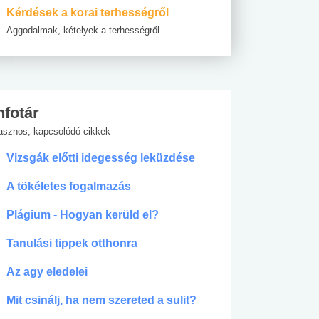
Kérdések a korai terhességről
Aggodalmak, kételyek a terhességről
nfotár
asznos, kapcsolódó cikkek
Vizsgák előtti idegesség leküzdése
A tökéletes fogalmazás
Plágium - Hogyan kerüld el?
Tanulási tippek otthonra
Az agy eledelei
Mit csinálj, ha nem szereted a sulit?