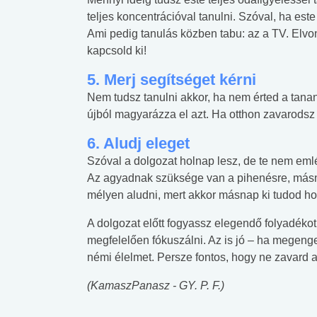
teljes koncentrációval tanulni. Szóval, ha este
Ami pedig tanulás közben tabu: az a TV. Elvonj
kapcsold ki!
5. Merj segítséget kérni
Nem tudsz tanulni akkor, ha nem érted a tana
újból magyarázza el azt. Ha otthon zavarodsz
6. Aludj eleget
Szóval a dolgozat holnap lesz, de te nem emlé
Az agyadnak szüksége van a pihenésre, másn
mélyen aludni, mert akkor másnap ki tudod ho
A dolgozat előtt fogyassz elegendő folyadéko
megfelelően fókuszálni. Az is jó – ha megenge
némi élelmet. Persze fontos, hogy ne zavard a
(KamaszPanasz - GY. P. F.)