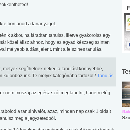
csökkentheted!
ekre bontanod a tananyagot.
nik akkor, ha fáradtan tanulsz, illetve gyakorolsz egy
már közel állsz ahhoz, hogy az agyad készség szinten
l mélyebb tudást jelent, mint a felszínes tanulás.
ök, melyek segíthetnek neked a tanulást könnyebbé,
Te
an különbözünk. Te melyik kategóriába tartozol?
Tanulási
kor nem muszáj az egész szót megtanulni, hanem elég
rabolod a tanulnivalót, azaz, minden nap csak 1 oldalt
#Suli, munka
#Suli, munka
#Lél
Angol középfokú
Internet-függőség
Szo
 tanulsz meg a jegyzetedből.
nyelvvizsga teszt -
teszt
 tanulni? A legokosabb emberek is csak 45 percig tudnak