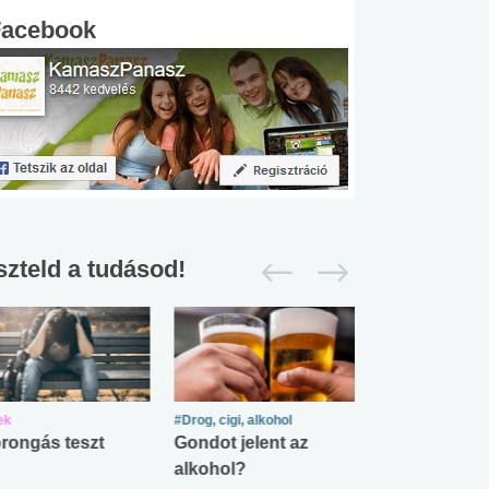
Facebook
szteld a tudásod!
ek
#Drog, cigi, alkohol
#Zöldövezet
rongás teszt
Gondot jelent az
Mekkora az ö
alkohol?
lábnyomod?