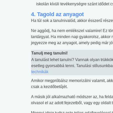
iskolán kívüli tevékenységre szánt idődet 
4. Tagold az anyagot
Ha túl sok a tanulnivalód, akkor ésszerű rész
Ne aggódj, ha nem emlékszel valamire! Ez törté
tantárgyat. Ha minden nap gyakorolsz, akkor 
jegyezze meg az anyagot, amely pedig már jóva
Tanulj meg tanulni!
A tanulást lehet tanulni? Vannak olyan trükk
esetleg gyorsabbá tenni. Tanulási stílusunkb
technikák
Amikor megpróbálsz memorizálni valamit, ak
csak a kezdőbetűjét.
A másik jól alkalmazható módszer az, ha felda
 alkohol
#Zöldövezet
#Betegségek
lent az
Mekkora az ökológiai
Elsősegély
olvasol el az adott fejezetből, vagy egy oldalt
lábnyomod?
tudásteszt
Mennyi ideig tudsz este teljes odafigyeléssel