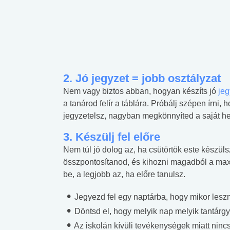
2. Jó jegyzet = jobb osztályzat
Nem vagy biztos abban, hogyan készíts jó
jeg
a tanárod felír a táblára. Próbálj szépen írni
jegyzetelsz, nagyban megkönnyíted a saját he
3. Készülj fel előre
Nem túl jó dolog az, ha csütörtök este készüls
összpontosítanod, és kihozni magadból a ma
be, a legjobb az, ha előre tanulsz.
Jegyezd fel egy naptárba, hogy mikor leszn
Döntsd el, hogy melyik nap melyik tantárgy
Az iskolán kívüli tevékenységek miatt ninc