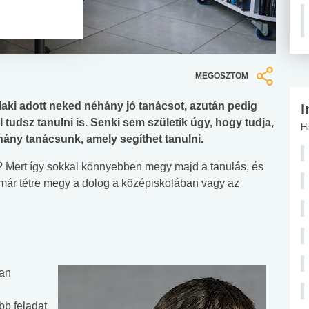
MEGOSZTOM
laki adott neked néhány jó tanácsot, azután pedig
I
tudsz tanulni is. Senki sem születik úgy, hogy tudja,
H
éhány tanácsunk, amely segíthet tanulni.
n? Mert így sokkal könnyebben megy majd a tanulás, és
már tétre megy a dolog a középiskolában vagy az
san
bb feladat