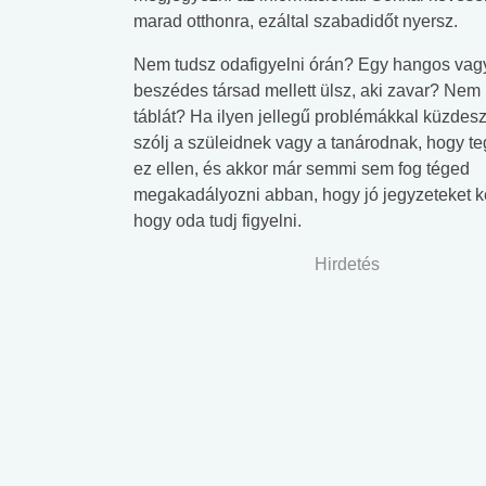
marad otthonra, ezáltal szabadidőt nyersz.
Nem tudsz odafigyelni órán? Egy hangos vag
beszédes társad mellett ülsz, aki zavar? Nem l
táblát? Ha ilyen jellegű problémákkal küzdesz
szólj a szüleidnek vagy a tanárodnak, hogy t
ez ellen, és akkor már semmi sem fog téged
megakadályozni abban, hogy jó jegyzeteket ké
hogy oda tudj figyelni.
Hirdetés