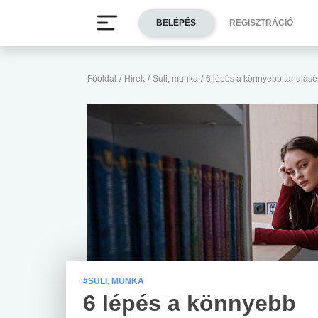
BELÉPÉS
REGISZTRÁCIÓ
Főoldal
/
Hírek
/
Suli, munka
/
6 lépés a könnyebb tanulásé
#SULI, MUNKA
6 lépés a könnyebb