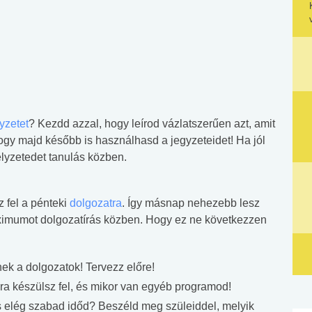
yzetet
? Kezdd azzal, hogy leírod vázlatszerűen azt, amit
, hogy majd később is használhasd a jegyzeteidet! Ha jól
lyzetedet tanulás közben.
z fel a pénteki
dolgozatra
. Így másnap nehezebb lesz
ximumot dolgozatírás közben. Hogy ez ne következzen
ek a dolgozatok! Tervezz előre!
ra készülsz fel, és mikor van egyéb programod!
s elég szabad időd? Beszéld meg szüleiddel, melyik