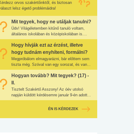
Kérdezz orvos szakértőinktől, és biztosan
választ lelsz égető problémáidra!
Mit tegyek, hogy ne utáljak tanulni?
Üdv! Világéletemben kitűnő tanuló voltam,
általános iskolában és középiskolában is....
Hogy hívják ezt az érzést, illetve
hogy tudnám enyhíteni, formálni?
Megpróbálom elmagyarázni, bár előttem sem
tiszta még. Szóval van egy sorozat, és van...
Hogyan tovább? Mit tegyek? (17) -
II.
Tisztelt Szakértő Asszony! Az óév utolsó
napján küldött kérdésemre január 9-én adott...
ÉN IS KÉRDEZEK