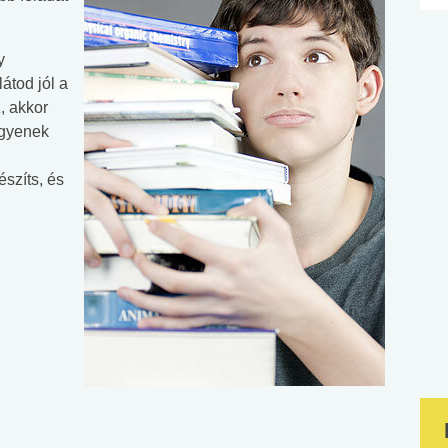
y
átod jól a
, akkor
egyenek
szíts, és