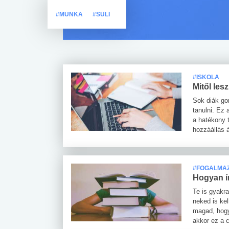
#MUNKA
#SULI
#ISKOLA
Mitől les
Sok diák go
tanulni. Ez
a hatékony 
hozzáállás á
#FOGALMA
Hogyan ír
Te is gyakra
neked is kel
magad, hogy
akkor ez a 