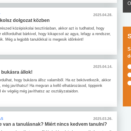
O
T
2025.04.28.
kkolsz dolgozat közben
részed középiskolai tesztírásban, akkor azt is tudhatod, hogy
r előfordulhat bárkivel, hogy kikapcsol az agya, lefagy a rendszer,
ik. Még a legjobb tanulókkal is megesik időnként!
S
d
2025.04.14.
 bukásra állok!
ordulhat, hogy bukásra állsz valamiből. Ha ez bekövetkezik, akkor
jel, még javíthatsz! Ha megvan a kellő elhatározásod, tippjeink
l év végéig még javíthatsz az osztályzataidon.
ÁS
2025.03.26.
e van a tanulásnak? Miért nincs kedvem tanulni?