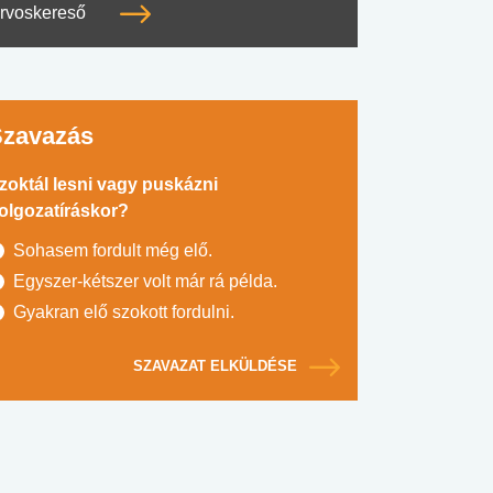
rvoskereső
Szavazás
zoktál lesni vagy puskázni
olgozatíráskor?
Sohasem fordult még elő.
Egyszer-kétszer volt már rá példa.
Gyakran elő szokott fordulni.
SZAVAZAT ELKÜLDÉSE