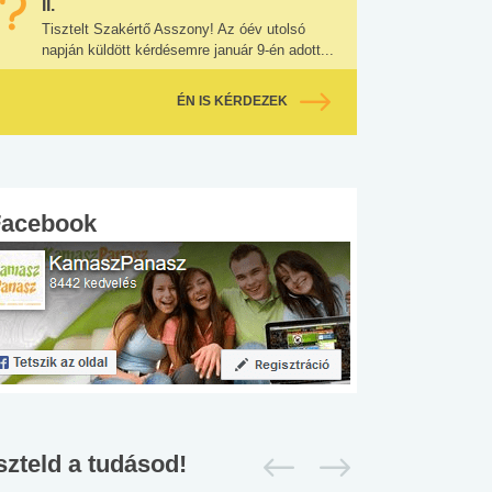
II.
Tisztelt Szakértő Asszony! Az óév utolsó
napján küldött kérdésemre január 9-én adott...
ÉN IS KÉRDEZEK
Facebook
szteld a tudásod!