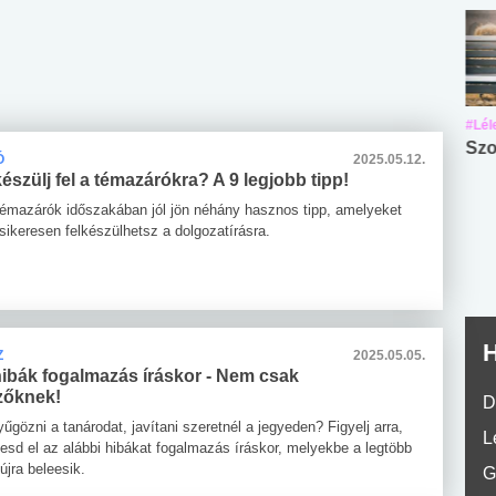
#Suli, munka
#Suli, munka
#Lél
Angol középfokú
Internet-függőség
Szo
Ó
2025.05.12.
nyelvvizsga teszt -
teszt
szülj fel a témazárókra? A 9 legjobb tipp!
No.42
témazárók időszakában jól jön néhány hasznos tipp, amelyeket
sikeresen felkészülhetsz a dolgozatírásra.
H
Z
2025.05.05.
hibák fogalmazás íráskor - Nem csak
izőknek!
D
űgözni a tanárodat, javítani szeretnél a jegyeden? Figyelj arra,
L
esd el az alábbi hibákat fogalmazás íráskor, melyekbe a legtöbb
 újra beleesik.
G