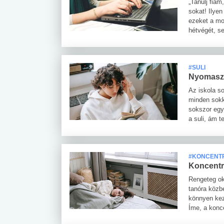
„Tanulj fiam
sokat! Ilye
ezeket a mon
hétvégét, s
#SULI
Nyomaszt 
Az iskola s
minden sokka
sokszor egy
a suli, ám 
#KONCENT
Koncentr
Rengeteg ok
tanóra közb
könnyen kez
Íme, a konc