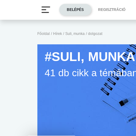
BELÉPÉS
REGISZTRÁCIÓ
Főoldal
/
Hírek
/
Suli, munka
/
dolgozat
#SULI, MUNK
41 db cikk a témába