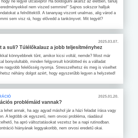
, hogy ne legyél utcaseprő! Ha boldogulni akarsz az életben, tanulj
n eredményekkel nem viszed semmire!” Sajnos sokszor halljuk
datokat a felnőttektől. A tananyag viszont unalmas, alig várod a
emmi sem visz rá, hogy elővedd a tankönyvet. Mit tegyél?
2025.03.07.
a suli? Túlélőkalauz a jobb teljesítményhez
okkal könnyebbnek tűnt, amikor kicsi voltál, nemde? Most már
l bonyolultabb, minden felgyorsult körülötted és a válladat
re nagyobb felelősség nyomja. Stresszelhetsz és meg is viselhet
tehetsz néhány dolgot azért, hogy egyszerűbb legyen a helyzeted!
RÁCIÓ
2025.01.20.
ációs problémáid vannak?
a lehet annak, ha agy agyad máshol jár a házi feladat írása vagy
en. A legtöbb ok egyszerű, nem orvosi probléma, ráadásul
elhető, ha apró változtatásokat vezetsz be a napi rutinodban.
entráció hiányának leggyakoribb, nem orvosi eredetű okai.