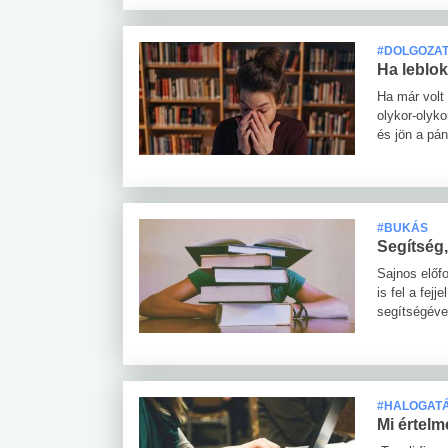
#DOLGOZA
Ha leblo
Ha már volt 
olykor-olyko
és jön a pán
#BUKÁS
Segítség,
Sajnos előf
is fel a fej
segítségéve
#HALOGAT
Mi értelm