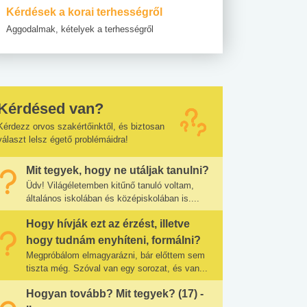
Kérdések a korai terhességről
Aggodalmak, kételyek a terhességről
Kérdésed van?
Kérdezz orvos szakértőinktől, és biztosan
választ lelsz égető problémáidra!
Mit tegyek, hogy ne utáljak tanulni?
Üdv! Világéletemben kitűnő tanuló voltam,
általános iskolában és középiskolában is....
Hogy hívják ezt az érzést, illetve
hogy tudnám enyhíteni, formálni?
Megpróbálom elmagyarázni, bár előttem sem
tiszta még. Szóval van egy sorozat, és van...
Hogyan tovább? Mit tegyek? (17) -