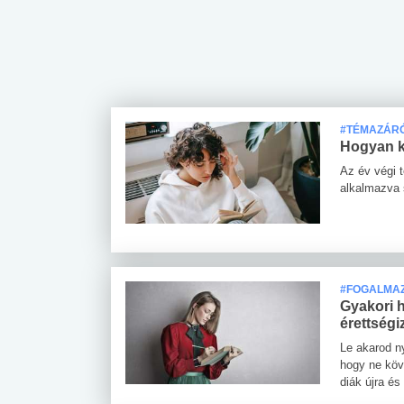
 alkohol
#Zöldövezet
#Betegségek
lent az
Mekkora az ökológiai
Elsősegély
#TÉMAZÁR
lábnyomod?
tudásteszt
Hogyan ké
Az év végi 
alkalmazva 
#FOGALMA
Gyakori 
érettség
Le akarod ny
hogy ne köv
diák újra és