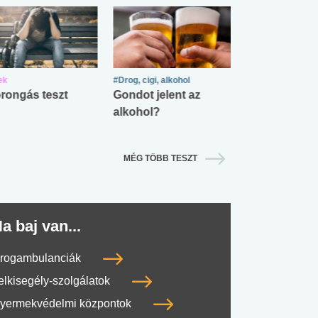
ek
#Drog, cigi, alkohol
#Zöldövezet
rongás teszt
Gondot jelent az
Mekkora az ö
alkohol?
lábnyomod?
MÉG TÖBB TESZT
a baj van...
rogambulanciák
elkisegély-szolgálatok
yermekvédelmi központok