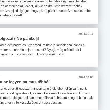
a különórák és az egyéb találkozók torlódása nyomasztó lehet.
an osztod be az idődet, akkor sokkal rendszerezettebbek
étköznapjaid. Ígérjük, hogy pár tippünk követésével sokkal több
e tehetsz szert!
T
2024.09.16.
olgozat? Ne pánikolj!
god a ceruzádat és úgy érzed, mintha pillangók szállnának a
ikor a tanár kiosztja a tesztet? Nyugi, még a felnőttek is
sznek, ha hasonló számonkérésre kerül a sor.
T
2024.04.03.
at ne legyen mumus többé!
ai évek alatt egyszer minden tanuló életében eljön az a pont,
ntkezik a dolgozatoktól, számonkérésektől való félelem. Ez nem
ik, mert a dolgozatokban lenne félnivaló, hanem a legtöbb diáknak
ánya van a felkészültségével kapcsolatban.