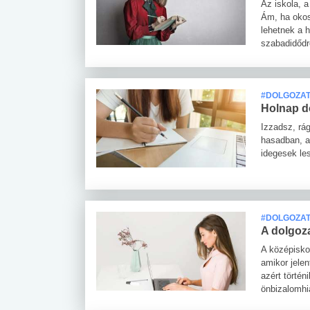
Az iskola, 
Ám, ha okos
lehetnek a h
szabadidődr
#DOLGOZA
Holnap d
Izzadsz, rá
hasadban, am
idegesek le
#DOLGOZA
A dolgoz
A középiskol
amikor jele
azért történ
önbizalomhi