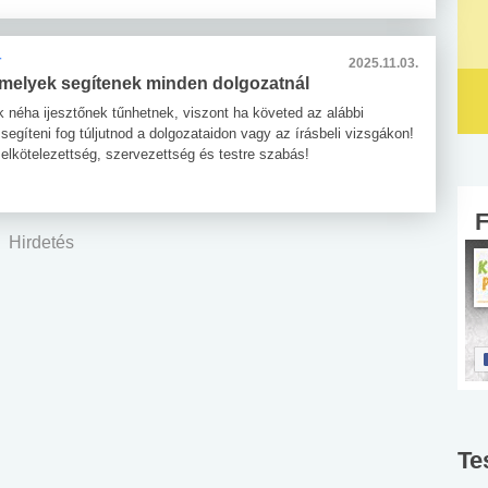
T
2025.11.03.
amelyek segítenek minden dolgozatnál
k néha ijesztőnek tűnhetnek, viszont ha követed az alábbi
 segíteni fog túljutnod a dolgozataidon vagy az írásbeli vizsgákon!
 elkötelezettség, szervezettség és testre szabás!
Hirdetés
Te