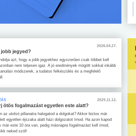
2026.04.27.
z jobb jegyed?
ndolja azt, hogy a jobb jegyekhez egyszerűen csak többet kell
 azonban nem teljesen igaz. A jó eredmények mögött sokkal inkább
tanulási módszerek, a tudatos felkészülés és a megfelelő
ll.
ZÁS
2025.11.12.
j ötös fogalmazást egyetlen este alatt?
n az utolsó pillanatra halogatod a dolgokat? Akkor biztos már
lett egyetlen éjszaka alatt házi dolgozatot írnod. Ha azon kapod
 már este 10 óra van, pedig másnapra fogalmazást kell írnod,
cikk neked szól!