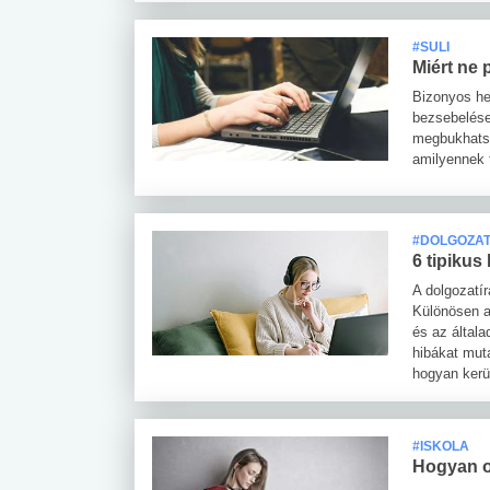
#SULI
Miért ne 
Bizonyos he
bezsebelése
megbukhatsz
amilyennek 
#DOLGOZA
6 tipikus
A dolgozatír
Különösen a
és az által
hibákat muta
hogyan kerül
#ISKOLA
Hogyan o