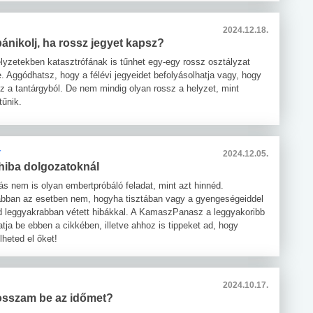
2024.12.18.
pánikolj, ha rossz jegyet kapsz?
lyzetekben katasztrófának is tűnhet egy-egy rossz osztályzat
. Aggódhatsz, hogy a félévi jegyeidet befolyásolhatja vagy, hogy
 a tantárgyból. De nem mindig olyan rossz a helyzet, mint
tűnik.
T
2024.12.05.
 hiba dolgozatoknál
ás nem is olyan embertpróbáló feladat, mint azt hinnéd.
bban az esetben nem, hogyha tisztában vagy a gyengeségeiddel
ad leggyakrabban vétett hibákkal. A KamaszPanasz a leggyakoribb
tja be ebben a cikkében, illetve ahhoz is tippeket ad, hogy
heted el őket!
2024.10.17.
sszam be az időmet?