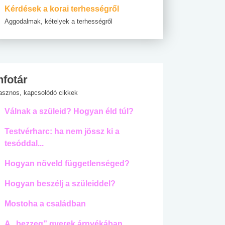
Kérdések a korai terhességről
Aggodalmak, kételyek a terhességről
nfotár
asznos, kapcsolódó cikkek
Válnak a szüleid? Hogyan éld túl?
Testvérharc: ha nem jössz ki a
tesóddal...
Hogyan növeld függetlenséged?
Hogyan beszélj a szüleiddel?
Mostoha a családban
A „bezzeg” gyerek árnyékában