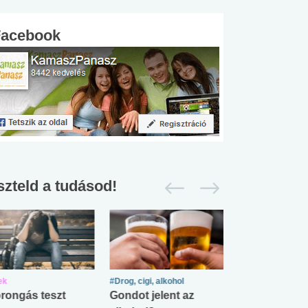
Facebook
szteld a tudásod!
ek
#Drog, cigi, alkohol
#Zöldövezet
rongás teszt
Gondot jelent az
Mekkora az ö