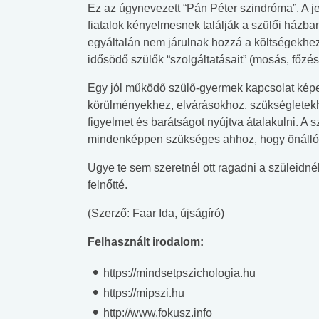
Ez az úgynevezett “Pán Péter szindróma”. A j
fiatalok kényelmesnek találják a szülői házba
egyáltalán nem járulnak hozzá a költségekhez
idősödő szülők “szolgáltatásait” (mosás, főzés,
Egy jól működő szülő-gyermek kapcsolat kép
körülményekhez, elvárásokhoz, szükségletekhe
figyelmet és barátságot nyújtva átalakulni. A 
mindenképpen szükséges ahhoz, hogy önálló fe
Ugye te sem szeretnél ott ragadni a szüleidné
felnőtté.
(Szerző: Faar Ida, újságíró)
Felhasznált irodalom:
https://mindsetpszichologia.hu
https://mipszi.hu
http://www.fokusz.info