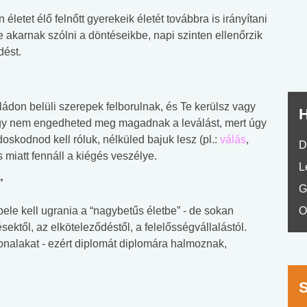
nyelvvizsga teszt -
teszt
letet élő felnőtt gyerekeik életét továbbra is irányítani
No.42
e akarnak szólni a döntéseikbe, napi szinten ellenőrzik
dést.
aládon belüli szerepek felborulnak, és Te kerülsz vagy
H
ogy nem engedheted meg magadnak a leválást, mert úgy
doskodnod kell róluk, nélküled bajuk lesz (pl.:
válás
,
D
 miatt fennáll a kiégés veszélye.
L
”
G
le kell ugrania a “nagybetűs életbe” - de sokan
O
ktől, az elköteleződéstől, a felelősségvállalástól.
nalakat - ezért diplomát diplomára halmoznak,