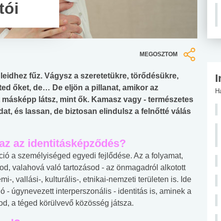
tói
MEGOSZTOM
eidhez fűz. Vágysz a szeretetükre, törődésükre,
I
ed őket, de… De eljön a pillanat, amikor az
H
t másképp látsz, mint ők. Kamasz vagy - természetes
at, és lassan, de biztosan elindulsz a felnőtté válás
azaz az identitásképződés?
ció a személyiséged egyedi fejlődése. Az a folyamat,
d, valahová való tartozásod - az önmagadról alkotott
, vallási-, kulturális-, etnikai-nemzeti területen is. Ide
 - úgynevezett interperszonális - identitás is, aminek a
d, a téged körülvevő közösség játsza.