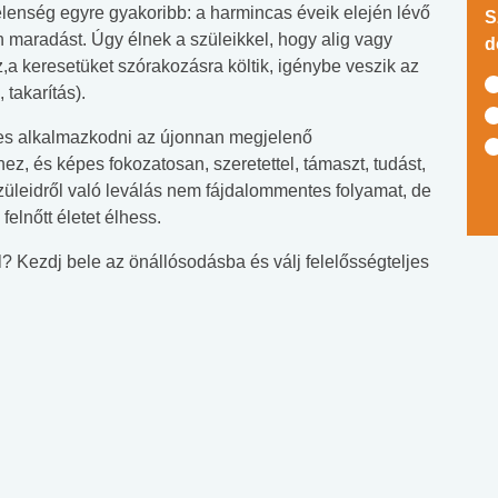
elenség egyre gyakoribb: a harmincas éveik elején lévő
S
n maradást. Úgy élnek a szüleikkel, hogy alig vagy
d
,a keresetüket szórakozásra költik, igénybe veszik az
 takarítás).
es alkalmazkodni az újonnan megjelenő
z, és képes fokozatosan, szeretettel, támaszt, tudást,
szüleidről való leválás nem fájdalommentes folyamat, de
lnőtt életet élhess.
l? Kezdj bele az önállósodásba és válj felelősségteljes