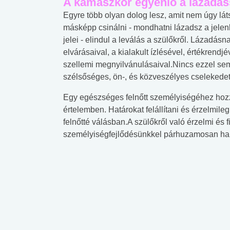
A kamaszkor egyenlő a lázadás
Egyre több olyan dolog lesz, amit nem úgy lát
másképp csinálni - mondhatni lázadsz a jelen
jelei - elindul a leválás a szülőkről. Lázadás
elvárásaival, a kialakult ízlésével, értékrendjé
szellemi megnyilvánulásaival.Nincs ezzel se
szélsőséges, ön-, és közveszélyes cselekede
Egy egészséges felnőtt személyiségéhez hozzá
értelemben. Határokat felállítani és érzelmileg
felnőtté válásban.A szülőkről való érzelmi és 
személyiségfejlődésünkkel párhuzamosan ha