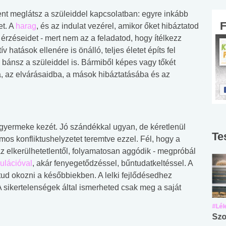
nt meglátsz a szüleiddel kapcsolatban: egyre inkább
et. A
harag
, és az indulat vezérel, amikor őket hibáztatod
z érzéseidet - mert nem az a feladatod, hogy ítélkezz
v hatások ellenére is önálló, teljes életet építs fel
l bánsz a szüleiddel is. Bármiből képes vagy tőkét
, az elvárásaidba, a mások hibáztatásába és az
gyermeke kezét. Jó szándékkal ugyan, de kéretlenül
Te
ámos konfliktushelyzetet teremtve ezzel. Fél, hogy a
 az elkerülhetetlentől, folyamatosan aggódik - megpróbál
ulációval
, akár fenyegetődzéssel, bűntudatkeltéssel. A
tud okozni a későbbiekben. A lelki fejlődésedhez
 sikertelenségek által ismerheted csak meg a saját
#Suli, munka
#Suli, munka
#Lél
Angol középfokú
Internet-függőség
Szo