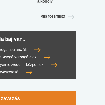
alkohol?
lábnyomod?
MÉG TÖBB TESZT
a baj van...
rogambulanciák
elkisegély-szolgálatok
yermekvédelmi központok
rvoskereső
Szavazás