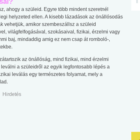
sal?
sz, ahogy a szüleid. Egyre több mindent szeretnél
legi helyzeted ellen. A kisebb lázadások az önállósodás
nak vehetjük, amikor szembeszállsz a szüleid
vel, világfelfogásával, szokásaival, fizikai, érzelmi vagy
mmi baj, mindaddig amig ez nem csap át romboló-,
tekbe.
tartozik az önállóság, mind fizikai, mind érzelmi
 leválni a szüleidről az egyik legfontosabb lépés a
fizikai leválás egy természetes folyamat, mely a
lad.
Hirdetés