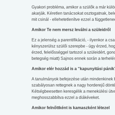
lábnyomod?
tudásteszt
Gyakori probléma, amikor a szülők a már külön é
akarják. Kéretlen tanácsokat osztogatnak, bel
mit csinál - ellehetetlenítve ezzel a függetlene
Amikor Te nem mersz leválni a szüleidről
Ez a jelenség a parentifikáció, - ilyenkor a cs
kényszerülsz szülői szerepbe - úgy érzed, h
érzed, felelősséggel tartozol a szüleidért, gon
betegség miatt) Sajnos ennek során a terhelés
Amikor elér hozzád is a “kapunyitási pánik
A tanulmányok befejezése után mindenkinek be
szabályosan rettegnek a nagy horderejű döntése
Kétségbeesetten keresgélik a menekülési útvo
meghosszabbítva ezzel a diákéveket.
Amikor felnőttként is kamaszként létezel