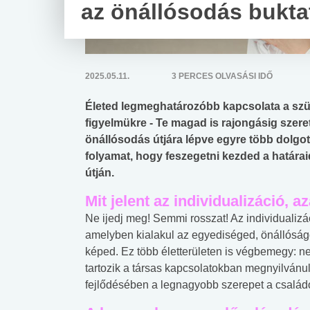
az önállósodás bukta
2025.05.11.
3 PERCES OLVASÁSI IDŐ
Életed legmeghatározóbb kapcsolata a szül
figyelmükre - Te magad is rajongásig szeret
önállósodás útjára lépve egyre több dolgo
folyamat, hogy feszegetni kezded a határaid
útján.
Mit jelent az individualizáció, 
Ne ijedj meg! Semmi rosszat! Az individualizá
amelyben kialakul az egyediséged, önállóságo
képed. Ez több életterületen is végbemegy: nemi-
tartozik a társas kapcsolatokban megnyilvánuló
fejlődésében a legnagyobb szerepet a családo