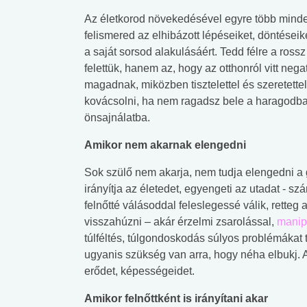
Az életkorod növekedésével egyre több minde
felismered az elhibázott lépéseiket, döntéseik
a saját sorsod alakulásáért. Tedd félre a ross
felettük, hanem az, hogy az otthonról vitt negatí
magadnak, miközben tisztelettel és szeretette
kovácsolni, ha nem ragadsz bele a haragodba
önsajnálatba.
Amikor nem akarnak elengedni
Sok szülő nem akarja, nem tudja elengedni a 
irányítja az életedet, egyengeti az utadat - sz
felnőtté válásoddal feleslegessé válik, retteg
visszahúzni – akár érzelmi zsarolással,
manip
túlféltés, túlgondoskodás súlyos problémákat 
ugyanis szükség van arra, hogy néha elbukj. A
erődet, képességeidet.
 alkohol
#Zöldövezet
#Betegségek
lent az
Mekkora az ökológiai
Elsősegély
Amikor felnőttként is irányítani akar