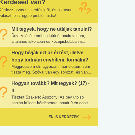
Kérdésed van?
Kérdezz orvos szakértőinktől, és biztosan
választ lelsz égető problémáidra!
Mit tegyek, hogy ne utáljak tanulni?
Üdv! Világéletemben kitűnő tanuló voltam,
általános iskolában és középiskolában is....
Hogy hívják ezt az érzést, illetve
hogy tudnám enyhíteni, formálni?
Megpróbálom elmagyarázni, bár előttem sem
tiszta még. Szóval van egy sorozat, és van...
Hogyan tovább? Mit tegyek? (17) -
II.
Tisztelt Szakértő Asszony! Az óév utolsó
napján küldött kérdésemre január 9-én adott...
ÉN IS KÉRDEZEK