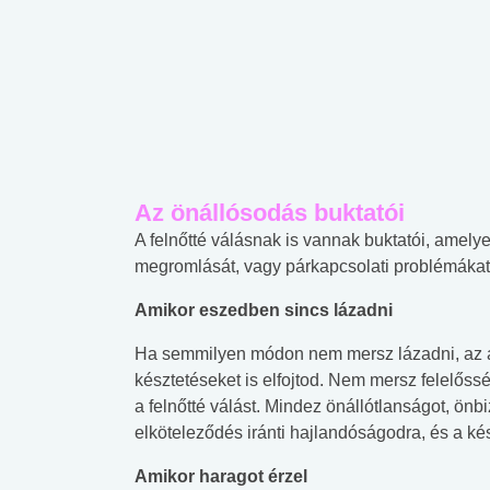
Az önállósodás buktatói
A felnőtté válásnak is vannak buktatói, amel
megromlását, vagy párkapcsolati problémákat
Amikor eszedben sincs lázadni
Ha semmilyen módon nem mersz lázadni, az azt
késztetéseket is elfojtod. Nem mersz felelőss
a felnőtté válást. Mindez önállótlanságot, ön
elköteleződés iránti hajlandóságodra, és a ké
Amikor haragot érzel