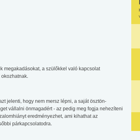
yek megakadásokat, a szülőkkel való kapcsolat
 okozhatnak.
 jelenti, hogy nem mersz lépni, a saját ösztön-
éget vállalni önmagadért - az pedig meg fogja nehezíteni
bizalomhiányt eredményezhet, ami kihathat az
sőbbi párkapcsolatodra.