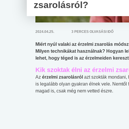
zsarolásról?
2024.04.25.
3 PERCES OLVASÁSI IDŐ
Miért nyúl valaki az érzelmi zsarolás módsz
Milyen technikákat használnak? Hogyan le
lehet, hogy téged is az érzelmeiden kereszt
Kik szoktak élni az érzelmi zs
Az
érzelmi zsarolásról
azt szokták mondani, h
is legalább olyan gyakran élnek vele. Nemtől f
magad is, csak még nem vetted észre.