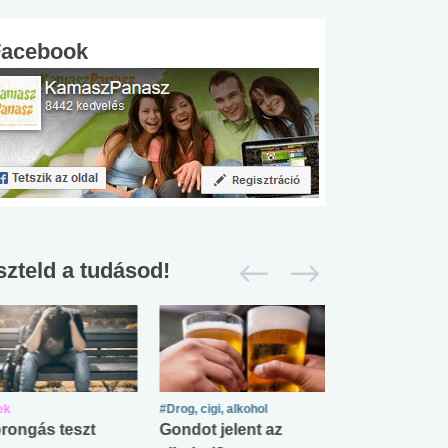
Facebook
szteld a tudásod!
ek
#Drog, cigi, alkohol
#Zöldövezet
rongás teszt
Gondot jelent az
Mekkora az ö