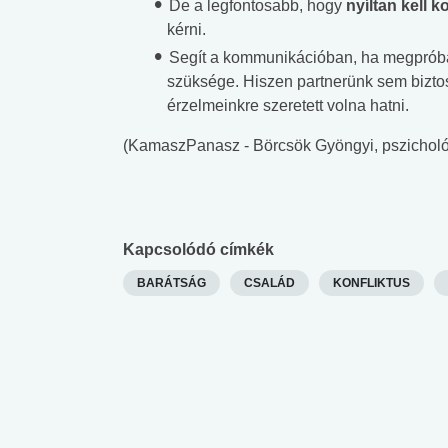
De a legfontosabb, hogy
nyíltan kell 
kérni.
Segít a kommunikációban, ha megprób
szüksége. Hiszen partnerünk sem biztos
érzelmeinkre szeretett volna hatni.
(KamaszPanasz - Börcsök Gyöngyi, pszichol
Kapcsolódó címkék
BARÁTSÁG
CSALÁD
KONFLIKTUS