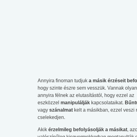
Annyira finoman tudjuk
a másik érzéseit befo
hogy szinte észre sem vesszük. Vannak olyan
annyira félnek az elutasítástól, hogy ezzel az
eszközzel
manipulálják
kapcsolataikat.
Bűnt
vagy
szánalmat
kelt a másikban, ezzel veszi 
cselekedjen.
Akik
érzelmileg befolyásolják a másikat
, az
valószínűleg kisgyermekkorban megtanulták e