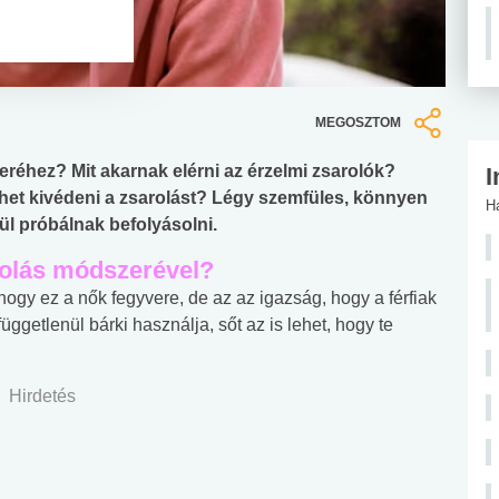
MEGOSZTOM
eréhez? Mit akarnak elérni az érzelmi zsarolók?
I
het kivédeni a zsarolást? Légy szemfüles, könnyen
H
ül próbálnak befolyásolni.
arolás módszerével?
ogy ez a nők fegyvere, de az az igazság, hogy a férfiak
üggetlenül bárki használja, sőt az is lehet, hogy te
Hirdetés