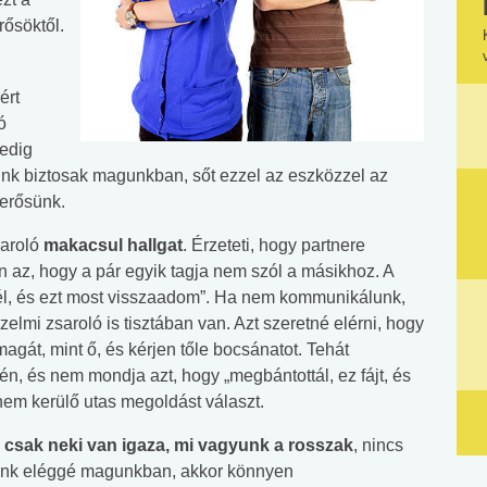
rősöktől.
ért
ó
pedig
k biztosak magunkban, sőt ezzel az eszközzel az
merősünk.
saroló
makacsul hallgat
. Érzeteti, hogy partnere
n az, hogy a pár egyik tagja nem szól a másikhoz. A
tél, és ezt most visszaadom”. Ha nem kommunikálunk,
zelmi zsaroló is tisztában van. Azt szeretné elérni, hogy
agát, mint ő, és kérjen tőle bocsánatot. Tehát
n, és nem mondja azt, hogy „megbántottál, ez fájt, és
em kerülő utas megoldást választ.
y csak neki van igaza, mi vagyunk a rosszak
, nincs
unk eléggé magunkban, akkor könnyen