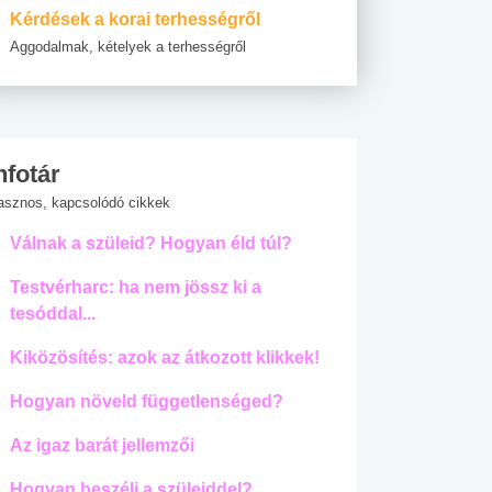
Kérdések a korai terhességről
Aggodalmak, kételyek a terhességről
nfotár
asznos, kapcsolódó cikkek
Válnak a szüleid? Hogyan éld túl?
Testvérharc: ha nem jössz ki a
tesóddal...
Kiközösítés: azok az átkozott klikkek!
Hogyan növeld függetlenséged?
Az igaz barát jellemzői
Hogyan beszélj a szüleiddel?