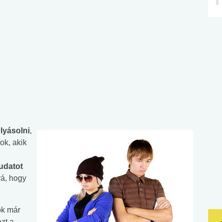
lyásolni
,
ok, akik
udatot
rá, hogy
ok már
zt a