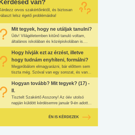
Kérdésed van?
Kérdezz orvos szakértőinktől, és biztosan
választ lelsz égető problémáidra!
Mit tegyek, hogy ne utáljak tanulni?
Üdv! Világéletemben kitűnő tanuló voltam,
általános iskolában és középiskolában is....
Hogy hívják ezt az érzést, illetve
hogy tudnám enyhíteni, formálni?
Megpróbálom elmagyarázni, bár előttem sem
tiszta még. Szóval van egy sorozat, és van...
Hogyan tovább? Mit tegyek? (17) -
II.
Tisztelt Szakértő Asszony! Az óév utolsó
napján küldött kérdésemre január 9-én adott...
ÉN IS KÉRDEZEK