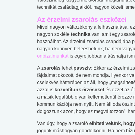
technikát családtagjaiktól, nagyon közeli isme
Az érzelmi zsarolás eszközei
Mivel nagyon változékony a felhasználása, ez
nagyon sokféle
technika
van, amit egy zsarol
használhat. Az érzelmi zsarolás csapdájába 
nagyon könnyen beleeshetünk, ha nem vagyun
önbizalmunkat
is egyre jobban alááshatja is
A
zsarolás
lehet
passzív
: Ekkor az érzelmi z
fájdalmat okozott, de nem mondja. Ilyenkor va
cselekvés hátterében az áll, hogy „megsértet
azzal is
közvetítünk érzéseket
és ezzel az ér
a másik legalább olyan kellemetlenül érezze m
kommunikációja nem nyílt. Nem áll oda őszinté
dolgozzunk azon, hogy ez megváltozzon”, han
Van úgy, hogy a zsaroló
elhiteti velünk, hog
jogunk máshogyan gondolkodni. Ha nem bíz