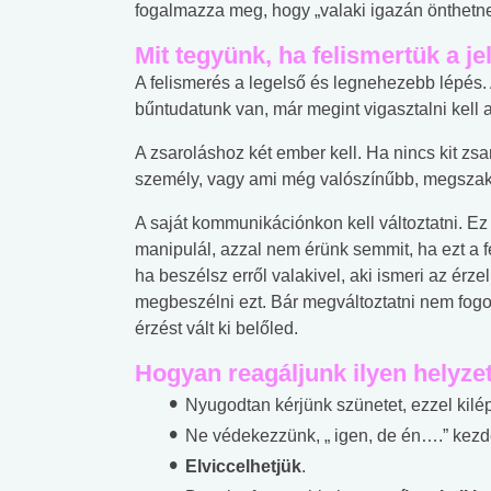
lábnyomod?
tudásteszt
fogalmazza meg, hogy „valaki igazán önthetn
Mit tegyünk, ha felismertük a j
A felismerés a legelső és legnehezebb lépés.
bűntudatunk van, már megint vigasztalni kell 
A zsaroláshoz két ember kell. Ha nincs kit zs
személy, vagy ami még valószínűbb, megszaka
A saját kommunikációnkon kell változtatni. E
manipulál, azzal nem érünk semmit, ha ezt a 
ha beszélsz erről valakivel, aki ismeri az érze
megbeszélni ezt. Bár megváltoztatni nem fogo
érzést vált ki belőled.
Hogyan reagáljunk ilyen helyz
Nyugodtan kérjünk szünetet, ezzel kilép
Ne védekezzünk, „ igen, de én….” kezd
Elviccelhetjük
.