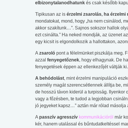
elbizonytalanodhatunk
és csak később kapu
Tipikusan az is
érzelmi zsarolás, ha érzelmi
mondatokat, mond, hogy „ha nem csinálod, meg
akkor szakítunk…”. Sajnos sokszor hallok oly
ezt csinálta.” Ha neked mondják, az üzenet azo
egy kicsit is elgondolkozik a hallottakon, azo
A
zsaroló
pont a félelmünket piszkálja meg. 
azzal
fenyegetőznek
, hogy elhagynak. De ha
fenyegetések éppen az ellenkezőjét váltják ki.
A behódolást
, mint érzelmi manipuláció esz
személy magát szerencsétlennek állítja be, min
de hosszú távon kiderül a turpisság. Ilyenkor o
vagy a főzésben, te tudod a legjobban csiná
jó jegyeket kapsz…” aztán már rólad másolja 
A
passzív agresszív
kommunikációról
már ko
 alkohol
#Zöldövezet
#Betegségek
lent az
Mekkora az ökológiai
Elsősegély
kér, hanem utalással és bűntudatkeltéssel ma