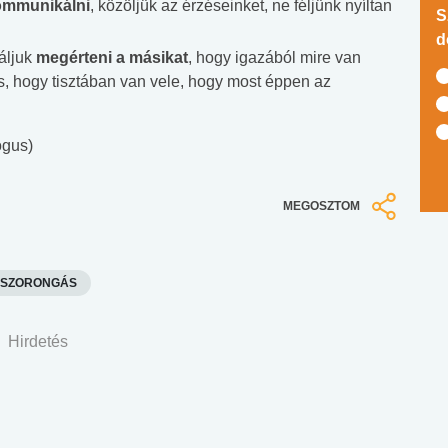
kommunikálni
, közöljük az érzéseinket, ne féljünk nyíltan
S
d
áljuk
megérteni a másikat
, hogy igazából mire van
, hogy tisztában van vele, hogy most éppen az
ógus)
MEGOSZTOM
SZORONGÁS
Hirdetés