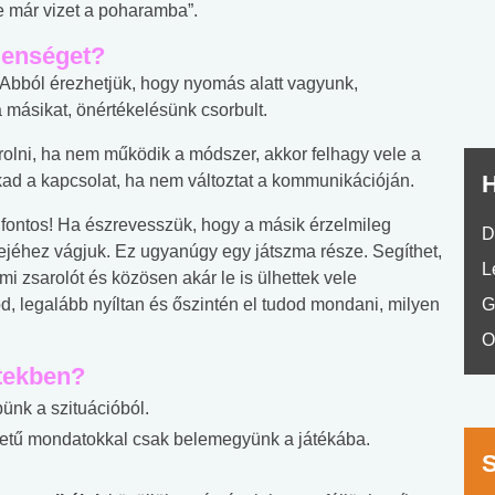
nyelvvizsga teszt -
teszt
e már vizet a poharamba”.
No.42
elenséget?
 Abból érezhetjük, hogy nyomás alatt vagyunk,
a másikat, önértékelésünk csorbult.
arolni, ha nem működik a módszer, akkor felhagy vele a
H
d a kapcsolat, ha nem változtat a kommunikációján.
z fontos! Ha észrevesszük, hogy a másik érzelmileg
D
fejéhez vágjuk. Ez ugyanúgy egy játszma része. Segíthet,
L
lmi zsarolót és közösen akár le is ülhettek vele
d, legalább nyíltan és őszintén el tudod mondani, milyen
G
O
etekben?
ünk a szituációból.
etű mondatokkal csak belemegyünk a játékába.