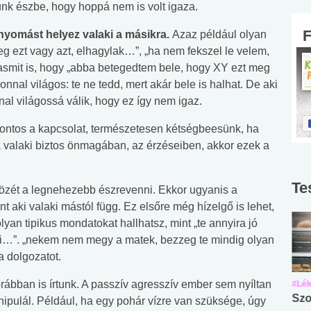
nk észbe, hogy hoppá nem is volt igaza.
 nyomást helyez valaki a másikra.
Azaz például olyan
 ezt vagy azt, elhagylak…”, „ha nem fekszel le velem,
asmit is, hogy „abba betegedtem bele, hogy XY ezt meg
nnal világos: te ne tedd, mert akár bele is halhat. De aki
nnal világossá válik, hogy ez így nem igaz.
Fontos a kapcsolat, természetesen kétségbeesünk, ha
 valaki biztos önmagában, az érzéseiben, akkor ezek a
Te
közét a legnehezebb észrevenni. Ekkor ugyanis a
t aki valaki mástól függ. Ez elsőre még hízelgő is lehet,
lyan tipikus mondatokat hallhatsz, mint „te annyira jó
lni…”. „nekem nem megy a matek, bezzeg te mindig olyan
a dolgozatot.
rábban is írtunk. A passzív agresszív ember sem nyíltan
#Suli, munka
#Suli, munka
#Lél
Angol középfokú
Internet-függőség
Szo
nipulál. Például, ha egy pohár vízre van szüksége, úgy