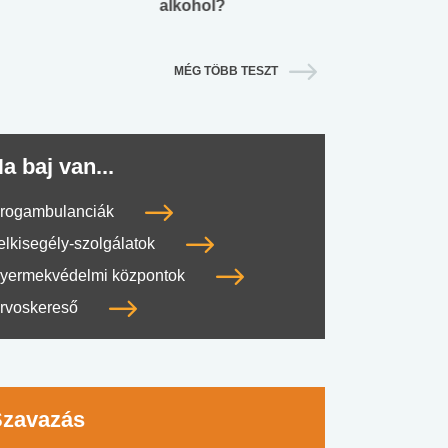
alkohol?
lábnyomod?
MÉG TÖBB TESZT
a baj van...
rogambulanciák
elkisegély-szolgálatok
yermekvédelmi központok
rvoskereső
Szavazás