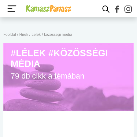
Főoldal
/
Hírek
/
Lélek
/
közösségi média
#LÉLEK #KÖZÖSSÉGI
MÉDIA
79 db cikk a témában