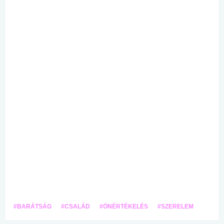
#BARÁTSÁG
#CSALÁD
#ÖNÉRTÉKELÉS
#SZERELEM