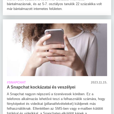
bántalmazásnak, és az 5-7. osztályos tanulók 22 százaléka volt
már bántalmazott internetes felületen.
#SNAPCHAT
2023.11.15.
A Snapchat kockázatai és veszélyei
A Snapchat nagyon népszerű a tizenévesek körében. Ez a
telefonos alkalmazás lehetővé teszi a felhasználók számára, hogy
fényképeket és videókat (pillanatfelvételeket) küldjenek más
felhasználóknak. Ellentétben az SMS-ben vagy e-mailben küldött
fotókkal és videókkal, a Snapchaten elküldött képek a