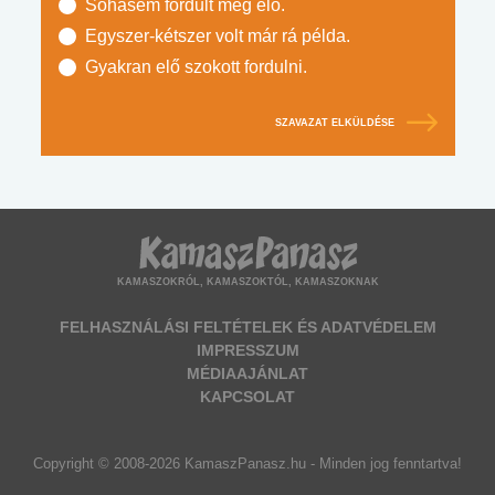
Sohasem fordult még elő.
Egyszer-kétszer volt már rá példa.
Gyakran elő szokott fordulni.
SZAVAZAT ELKÜLDÉSE
KAMASZOKRÓL, KAMASZOKTÓL, KAMASZOKNAK
FELHASZNÁLÁSI FELTÉTELEK ÉS ADATVÉDELEM
IMPRESSZUM
MÉDIAAJÁNLAT
KAPCSOLAT
Copyright © 2008-2026 KamaszPanasz.hu - Minden jog fenntartva!