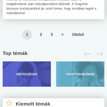
megtekintésük után másodpercekkel eltűnnek. A Snapchat
bizonyos kockázatokkal jár, ezért fontos, hogy tisztában legyél a
működésével.
1
2
3
>
Utolsó
Top témák
#BETEGSÉGEK
#TESTI PROBLÉMÁK
Kiemelt témák