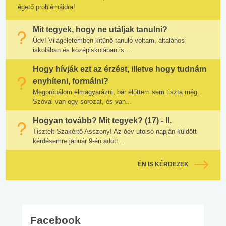
égető problémáidra!
Mit tegyek, hogy ne utáljak tanulni?
Üdv! Világéletemben kitűnő tanuló voltam, általános
iskolában és középiskolában is....
Hogy hívják ezt az érzést, illetve hogy tudnám
enyhíteni, formálni?
Megpróbálom elmagyarázni, bár előttem sem tiszta még.
Szóval van egy sorozat, és van...
Hogyan tovább? Mit tegyek? (17) - II.
Tisztelt Szakértő Asszony! Az óév utolsó napján küldött
kérdésemre január 9-én adott...
ÉN IS KÉRDEZEK
Facebook