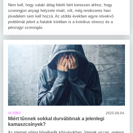
Nem kell, hogy valaki átlag feletti bért keressen ahhoz, hogy
szorongjon anyagi helyzete miatt, sőt, még rendszeres havi
jövedelem sem kell hozzá. Az utóbbi években egyre növekvő
problémát jelent a fiatalok körében is a krónikus stressz és a
pénzügyi szorongás.
#CSÍNY
2025.08.04.
Miért tűnnek sokkal durvábbnak a jelenlegi
kamaszcsínyek?
Az internet világa bővelkedik kihívásokban. Vannak vicces, poénos