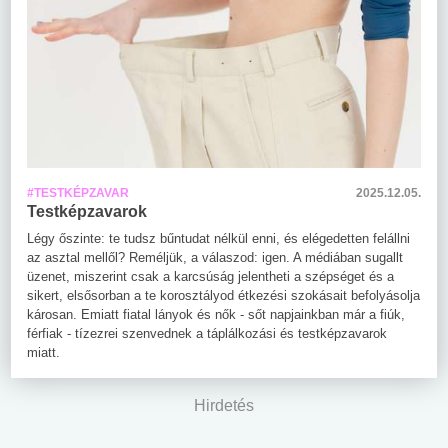
#TESTKÉPZAVAR
2025.12.05.
Testképzavarok
Légy őszinte: te tudsz bűntudat nélkül enni, és elégedetten felállni
az asztal mellől? Reméljük, a válaszod: igen. A médiában sugallt
üzenet, miszerint csak a karcsúság jelentheti a szépséget és a
sikert, elsősorban a te korosztályod étkezési szokásait befolyásolja
károsan. Emiatt fiatal lányok és nők - sőt napjainkban már a fiúk,
férfiak - tízezrei szenvednek a táplálkozási és testképzavarok
miatt.
Hirdetés