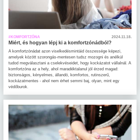
#KOMFORTZÓNA
2024.11.18.
Miért, és hogyan lépj ki a komfortzónádból?
A komfortzónádat azon viselkedésmintáid összessége képezi,
amelyek között szorongás-mentesen tudsz mozogni és anélkül
tudod megválasztani a cselekvéseidet, hogy kockázatot vállalnál. A
komfortzóna az a hely, ahol maradéktalanul jól érzed magad:
biztonságos, kényelmes, állandó, komfortos, rutinszerű,
kockázatmentes - ahol nem érhet semmi baj, olyan, mint egy
védőburok.