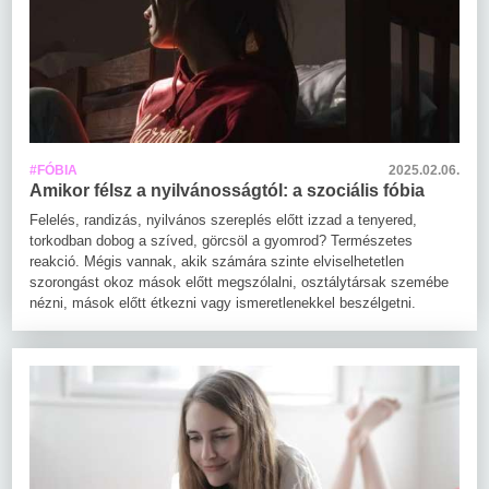
#FÓBIA
2025.02.06.
Amikor félsz a nyilvánosságtól: a szociális fóbia
Felelés, randizás, nyilvános szereplés előtt izzad a tenyered,
torkodban dobog a szíved, görcsöl a gyomrod? Természetes
reakció. Mégis vannak, akik számára szinte elviselhetetlen
szorongást okoz mások előtt megszólalni, osztálytársak szemébe
nézni, mások előtt étkezni vagy ismeretlenekkel beszélgetni.