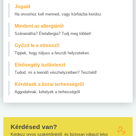
Jogaid
Ha orvoshoz kell menned, vagy kórházba kerülsz
Mindent az allergiáról
Szénanátha? Ételallergia? Tudj meg többet!
Győzd le a stresszt!
Tippek, hogy túljuss a feszült helyzeteken.
Elsősegély tudásteszt
Tudod, mi a teendő vészhelyzetben? Teszteld!
Kérdések a korai terhességről
Aggodalmak, kételyek a terhességről
Kérdésed van?
Kérdezz orvos szakértőinktől, és biztosan választ lelsz