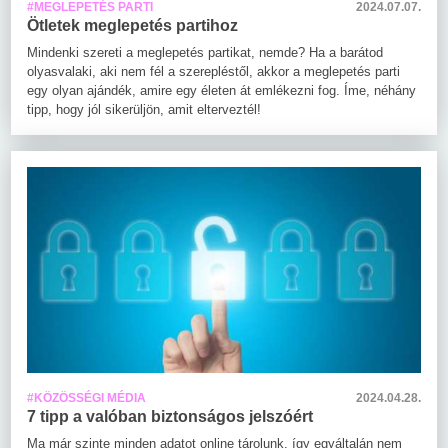
#MEGLEPETÉS PARTI
2024.07.07.
Ötletek meglepetés partihoz
Mindenki szereti a meglepetés partikat, nemde? Ha a barátod
olyasvalaki, aki nem fél a szerepléstől, akkor a meglepetés parti
egy olyan ajándék, amire egy életen át emlékezni fog. Íme, néhány
tipp, hogy jól sikerüljön, amit elterveztél!
#KÖZÖSSÉGI MÉDIA
2024.04.28.
7 tipp a valóban biztonságos jelszóért
Ma már szinte minden adatot online tárolunk, így egyáltalán nem