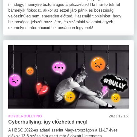
mindegy, mennyire biztonságos a jelszavunk! Ha már törték fel
bármelyik fiókodat, akkor az ezzel járó pánik és bosszúság
valószínűleg nem ismeretlen előtted. Használd tippjeinket, hogy
biztonságos jelszót hozz létre, és számláid valamint egyéb
személyes információid biztonságban legyenek!
#CYBERBULLYING
2023.12.15.
Cyberbullying: így előzheted meg!
A HBSC 2022-es adatai szerint Magyarországon a 11-17 éves
diákok 13,8 százaléka esett már áldozatul internetes