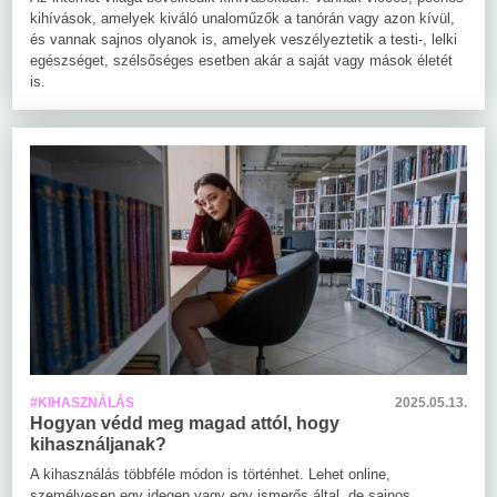
kihívások, amelyek kiváló unaloműzők a tanórán vagy azon kívül,
és vannak sajnos olyanok is, amelyek veszélyeztetik a testi-, lelki
egészséget, szélsőséges esetben akár a saját vagy mások életét
is.
#KIHASZNÁLÁS
2025.05.13.
Hogyan védd meg magad attól, hogy
kihasználjanak?
A kihasználás többféle módon is történhet. Lehet online,
személyesen egy idegen vagy egy ismerős által, de sajnos