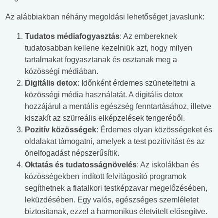
Az alábbiakban néhány megoldási lehetőséget javaslunk:
Tudatos médiafogyasztás
: Az embereknek
tudatosabban kellene kezelniük azt, hogy milyen
tartalmakat fogyasztanak és osztanak meg a
közösségi médiában.
Digitális detox
: Időnként érdemes szüneteltetni a
közösségi média használatát. A digitális detox
hozzájárul a mentális egészség fenntartásához, illetve
kiszakít az szürreális elképzelések tengeréből.
Pozitív közösségek
: Érdemes olyan közösségeket és
oldalakat támogatni, amelyek a test pozitivitást és az
önelfogadást népszerűsítik.
Oktatás és tudatosságnövelés
: Az iskolákban és
közösségekben indított felvilágosító programok
segíthetnek a fiatalkori testképzavar megelőzésében,
leküzdésében. Egy valós, egészséges szemléletet
biztosítanak, ezzel a harmonikus életvitelt elősegítve.