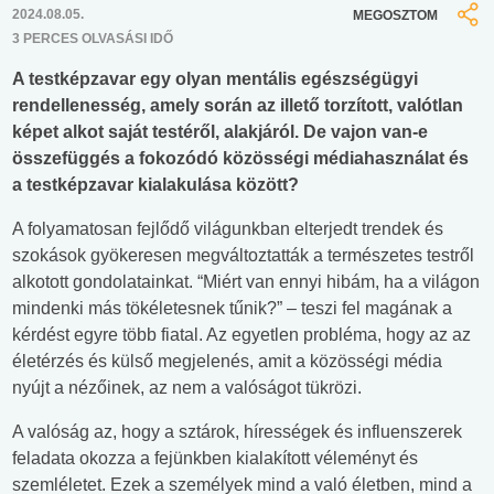
2024.08.05.
MEGOSZTOM
3 PERCES OLVASÁSI IDŐ
A testképzavar egy olyan mentális egészségügyi
rendellenesség, amely során az illető torzított, valótlan
képet alkot saját testéről, alakjáról. De vajon van-e
összefüggés a fokozódó közösségi médiahasználat és
a testképzavar kialakulása között?
A folyamatosan fejlődő világunkban elterjedt trendek és
szokások gyökeresen megváltoztatták a természetes testről
alkotott gondolatainkat. “Miért van ennyi hibám, ha a világon
mindenki más tökéletesnek tűnik?” – teszi fel magának a
kérdést egyre több fiatal. Az egyetlen probléma, hogy az az
életérzés és külső megjelenés, amit a közösségi média
nyújt a nézőinek, az nem a valóságot tükrözi.
A valóság az, hogy a sztárok, hírességek és influenszerek
feladata okozza a fejünkben kialakított véleményt és
szemléletet. Ezek a személyek mind a való életben, mind a