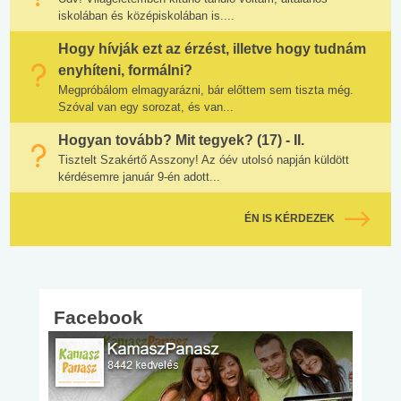
iskolában és középiskolában is....
Hogy hívják ezt az érzést, illetve hogy tudnám
enyhíteni, formálni?
Megpróbálom elmagyarázni, bár előttem sem tiszta még.
Szóval van egy sorozat, és van...
Hogyan tovább? Mit tegyek? (17) - II.
Tisztelt Szakértő Asszony! Az óév utolsó napján küldött
kérdésemre január 9-én adott...
ÉN IS KÉRDEZEK
Facebook