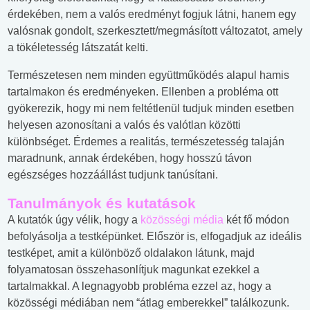
érdekében, nem a valós eredményt fogjuk látni, hanem egy
valósnak gondolt, szerkesztett/megmásított változatot, amely
a tökéletesség látszatát kelti.
Természetesen nem minden együttműködés alapul hamis
tartalmakon és eredményeken. Ellenben a probléma ott
gyökerezik, hogy mi nem feltétlenül tudjuk minden esetben
helyesen azonosítani a valós és valótlan közötti
különbséget. Érdemes a realitás, természetesség talaján
maradnunk, annak érdekében, hogy hosszú távon
egészséges hozzáállást tudjunk tanúsítani.
Tanulmányok és kutatások
A kutatók úgy vélik, hogy a
közösségi média
két fő módon
befolyásolja a testképünket. Először is, elfogadjuk az ideális
testképet, amit a különböző oldalakon látunk, majd
folyamatosan összehasonlítjuk magunkat ezekkel a
tartalmakkal. A legnagyobb probléma ezzel az, hogy a
közösségi médiában nem “átlag emberekkel” találkozunk.