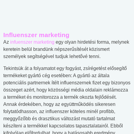
Influenszer marketing
Az
infuenszer marketing
egy olyan hirdetési forma, melynek
keretein belül brandünk népszerűsítését közismert
személyek segítségével tudjuk lehetővé tenni.
Tekintsük át a folyamatot egy fogyást, zsírégetést elősegítő
termékeket gyártó cég esetében: A gyártó az általa
potenciális partnernek ítélt influenszernek fizet egy bizonyos
összeget azért, hogy közösségi média oldalain reklámozza
a terméket és monitorozza a termék okozta fejlődését.
Annak érdekében, hogy az együttműködés sikeresen
folytatódhasson, az influenszer köteles minél profibb,
meggyőzőbb és drasztikus változást mutató tartalmat
készíteni a termékkel kapcsolatos tapasztalatairól. Ebből
kifolyólag előfordulhat, hogy a hatásosabb eredmény