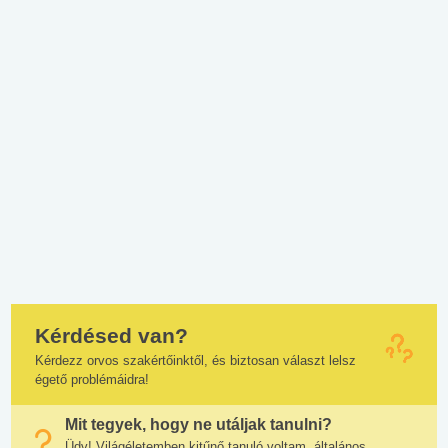
Kérdésed van?
Kérdezz orvos szakértőinktől, és biztosan választ lelsz
égető problémáidra!
Mit tegyek, hogy ne utáljak tanulni?
Üdv! Világéletemben kitűnő tanuló voltam, általános