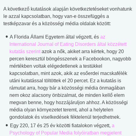
A következő kutatások alapján következtetéseket vonhatunk
le azzal kapcsolatban, hogy van-e összefüggés a
testképzavar és a közösségi média oldalak között:
A Florida Állami Egyetem által végzett, és
az
International Journal of Eating Disorders által közzétett
kutatás szerint
azok a nők, akiket arra kértek, hogy 20
percen keresztül böngésszenek a Facebookon, nagyobb
mértékben voltak elégedetlenek a testükkel
kapcsolatban, mint azok, akik az esőerdei macskafélék
utáni kutatással töltöttek el 20 percet. Ez a kutatás is
rámutat arra, hogy bár a közösségi média önmagában
nem okoz alacsony önbizalmat, de minden kellő elem
megvan benne, hogy hozzájáruljon ahhoz. A közösségi
média olyan környezetet teremt, ahol a helytelen
gondolatok és viselkedések féktelenül terjedhetnek.
Egy 220, 17 és 25 év közötti fiatalokon végzett,
a
Psychology of Popular Media folyóiratban megjelent