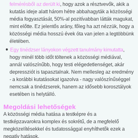
felmérésből az derült ki
, hogy azok a résztvevők, akik a
kutatás ideje alatt három hétre abbahagyták a közösségi
média fogyasztását, 50%-al pozitívabban látták magukat,
mint előtte. Ez jelentős arány, főleg ha azt nézzük, hogy a
közösségi média hosszú évek óta van jelen a legtöbbünk
életében.
Egy tinédzser lányokon végzett tanulmány kimutatta
,
hogy minél több időt töltenek a közösségi médiával,
annál valószínűbb, hogy testi elégedetlenséget, akár
depressziót is tapasztalnak. Nem mellesleg az eredmény
- a korábbi kutatásokat igazolva - nagy valószínűséggel
nemcsak a tinédzserek, hanem az idősebb korosztályok
esetében is helytálló.
Megoldási lehetőségek
A közösségi média hatása a testképre és a
testképzavarokra komplex és sokrétű, de a megfelelő
megközelítésekkel és tudatossággal enyhíthetők ezek a
negatív hatások.