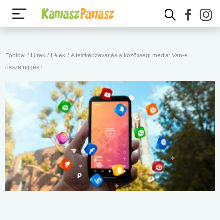
Főoldal
/
Hírek
/
Lélek
/
A testképzavar és a közösségi média: Van-e
összefüggés?