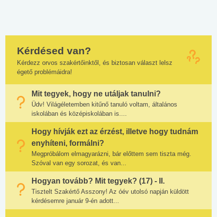
Kérdésed van?
Kérdezz orvos szakértőinktől, és biztosan választ lelsz
égető problémáidra!
Mit tegyek, hogy ne utáljak tanulni?
Üdv! Világéletemben kitűnő tanuló voltam, általános
iskolában és középiskolában is....
Hogy hívják ezt az érzést, illetve hogy tudnám
enyhíteni, formálni?
Megpróbálom elmagyarázni, bár előttem sem tiszta még.
Szóval van egy sorozat, és van...
Hogyan tovább? Mit tegyek? (17) - II.
Tisztelt Szakértő Asszony! Az óév utolsó napján küldött
kérdésemre január 9-én adott...