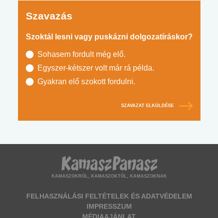
Szavazás
Szoktál lesni vagy puskázni dolgozatíráskor?
Sohasem fordult még elő.
Egyszer-kétszer volt már rá példa.
Gyakran elő szokott fordulni.
SZAVAZAT ELKÜLDÉSE
KAMASZOKRÓL, KAMASZOKTÓL, KAMASZOKNAK
FELHASZNÁLÁSI FELTÉTELEK ÉS ADATVÉDELEM
IMPRESSZUM
MÉDIAAJÁNLAT