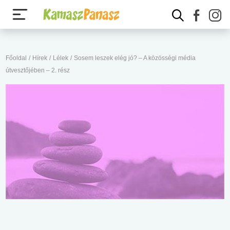
Főoldal
/
Hírek
/
Lélek
/
Sosem leszek elég jó? – A közösségi média
útvesztőjében – 2. rész