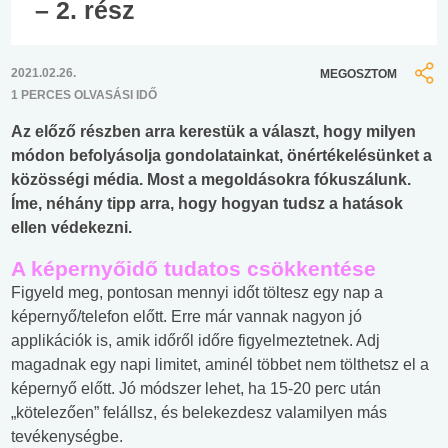
– 2. rész
2021.02.26.
MEGOSZTOM
1 PERCES OLVASÁSI IDŐ
Az előző részben arra kerestük a választ, hogy milyen
módon befolyásolja gondolatainkat, önértékelésünket a
közösségi média. Most a megoldásokra fókuszálunk.
Íme, néhány tipp arra, hogy hogyan tudsz a hatások
ellen védekezni.
A képernyőidő tudatos csökkentése
Figyeld meg, pontosan mennyi időt töltesz egy nap a
képernyő/telefon előtt. Erre már vannak nagyon jó
applikációk is, amik időről időre figyelmeztetnek. Adj
magadnak egy napi limitet, aminél többet nem tölthetsz el a
képernyő előtt. Jó módszer lehet, ha 15-20 perc után
„kötelezően” felállsz, és belekezdesz valamilyen más
tevékenységbe.