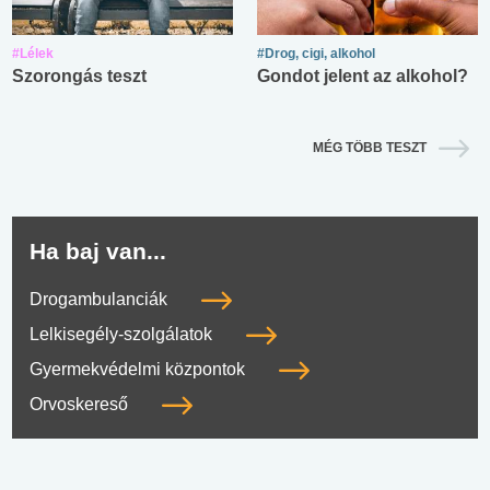
#Lélek
#Drog, cigi, alkohol
Szorongás teszt
Gondot jelent az alkohol?
MÉG TÖBB TESZT
Ha baj van...
Drogambulanciák
Lelkisegély-szolgálatok
Gyermekvédelmi központok
Orvoskereső