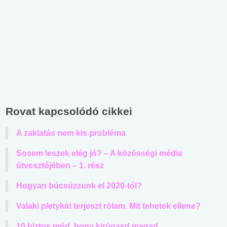
Rovat kapcsolódó cikkei
A zaklatás nem kis probléma
Sosem leszek elég jó? – A közösségi média
útvesztőjében – 1. rész
Hogyan búcsúzzunk el 2020-tól?
Valaki pletykát terjeszt rólam. Mit tehetek ellene?
10 biztos mód, hogy kirúgasd magad