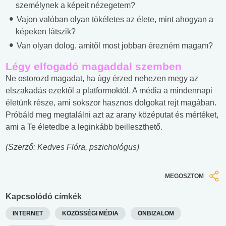
személynek a képeit nézegetem?
Vajon valóban olyan tökéletes az élete, mint ahogyan a
képeken látszik?
Van olyan dolog, amitől most jobban érezném magam?
Légy elfogadó magaddal szemben
Ne ostorozd magadat, ha úgy érzed nehezen megy az
elszakadás ezektől a platformoktól. A média a mindennapi
életünk része, ami sokszor hasznos dolgokat rejt magában.
Próbáld meg megtalálni azt az arany középutat és mértéket,
ami a Te életedbe a leginkább beilleszthető.
(Szerző: Kedves Flóra, pszichológus)
MEGOSZTOM
Kapcsolódó címkék
INTERNET
KÖZÖSSÉGI MÉDIA
ÖNBIZALOM