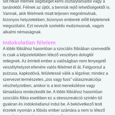
sőt ritkán mernek segítséget kérni osztálytársaitól vagy a
tanároktól. Félnek az újtól, a bennük rejlő lehetőségektől is.
Vannak, akik félelmeik miatt teljesen megnémulnak,
bizonyos helyzetekben, bizonyos emberek előtt képtelenek
megszólalni. Ezt nevezik szelektív mutizmusnak, vagyis
alkalmi némaságnak.
Indokolatlan félelem
A többi fóbiához hasonlóan a szociális fóbiában szenvedők
is csak a képzeletükben létező veszélyes dologtól
rettegnek. Az érintett ember a valóságban nem fenyegető
veszélyhelyzet ellenére valós félelmet él át. Felgyorsul a
pulzusa, kapkodóvá, felületessé válik a légzése; mindez a
szervezet természetes „üss vagy fuss” válaszreakciója
vészhelyzetben, amikor is a test menekülésre vagy
támadásra rendezkedik be. A többi fóbiához hasonlóan
szociális fóbia esetében ez a stresszreakció szintén túl
gyakran és indokolatlanul indul be. A bekövetkező testi
érzetek nyomán a fóbiás ember számára a nem is létező