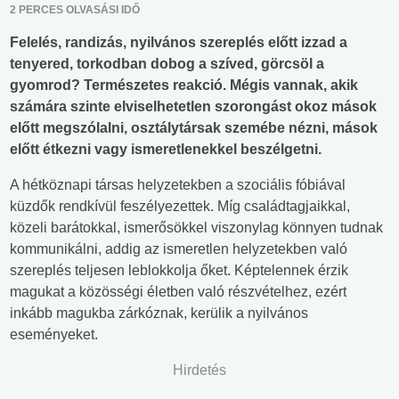
2 PERCES OLVASÁSI IDŐ
Felelés, randizás, nyilvános szereplés előtt izzad a
tenyered, torkodban dobog a szíved, görcsöl a
gyomrod? Természetes reakció. Mégis vannak, akik
számára szinte elviselhetetlen szorongást okoz mások
előtt megszólalni, osztálytársak szemébe nézni, mások
előtt étkezni vagy ismeretlenekkel beszélgetni.
A hétköznapi társas helyzetekben a szociális fóbiával
küzdők rendkívül feszélyezettek. Míg családtagjaikkal,
közeli barátokkal, ismerősökkel viszonylag könnyen tudnak
kommunikálni, addig az ismeretlen helyzetekben való
szereplés teljesen leblokkolja őket. Képtelennek érzik
magukat a közösségi életben való részvételhez, ezért
inkább magukba zárkóznak, kerülik a nyilvános
eseményeket.
Hirdetés