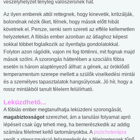
veszélyhelyzet tényleg valószerűnek hat.
Az ilyen emberek attól rettegnek, hogy kinevetik, kritizálják,
bolondnak nézik őket, félnek, hogy mások előtt hibát
követnek el. Persze, senki sem szereti az efféle kellemetlen
helyzeteket. A fóbiás ember azonban az átlaghoz képest
sokkal többet foglalkozik az ilyenfajta gondolatokkal.
Folyton azon rágódik, vajon mi fog történni, mit fognak majd
mások szólni. A szorongás hátterében a szociális fóbia
esetén is három alaptényező állhat: a gének, az öröklődő
temperamentum szerepe mellett a szülők viselkedési mintái
és a személyes tapasztalatok hangsúlyosak. Jó hír, hogy a
rossz mintákból tanult félelem felülírható.
Leküzdhető...
A fóbiás ember megtanulhatja leküzdeni szorongását,
magabiztosságot
szerezhet, ám a tanulási folyamat apró
lépéseit csak úgy teheti meg, ha bemerészkedik az addig
számára félelmet keltő tartományokba. A
pszichoterápia
segíti a stresszreakció felismerését és a félelmetesnek tűnő