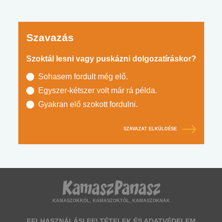
Szavazás
Szoktál lesni vagy puskázni dolgozatíráskor?
Sohasem fordult még elő.
Egyszer-kétszer volt már rá példa.
Gyakran elő szokott fordulni.
SZAVAZAT ELKÜLDÉSE
KAMASZOKRÓL, KAMASZOKTÓL, KAMASZOKNAK
FELHASZNÁLÁSI FELTÉTELEK ÉS ADATVÉDELEM