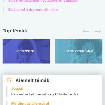
Nincs önbizalmam - A Szakértő Válaszol
Kisállattal a depresszió ellen
Top témák
#BETEGSÉGEK
#TESTI PROBLÉMÁK
Kiemelt témák
Jogaid
Ha orvoshoz kell menned, vagy kórházba kerülsz
Mindent az allergiáról