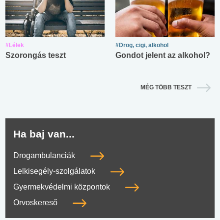
#Lélek
#Drog, cigi, alkohol
Szorongás teszt
Gondot jelent az alkohol?
MÉG TÖBB TESZT
Ha baj van...
Drogambulanciák
Lelkisegély-szolgálatok
Gyermekvédelmi központok
Orvoskereső