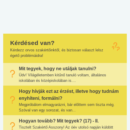
Kérdésed van?
Kérdezz orvos szakértőinktől, és biztosan választ lelsz
égető problémáidra!
Mit tegyek, hogy ne utáljak tanulni?
Üdv! Világéletemben kitűnő tanuló voltam, általános
iskolában és középiskolában is....
Hogy hívják ezt az érzést, illetve hogy tudnám
enyhíteni, formálni?
Megpróbálom elmagyarázni, bár előttem sem tiszta még.
Szóval van egy sorozat, és van...
Hogyan tovább? Mit tegyek? (17) - II.
Tisztelt Szakértő Asszony! Az óév utolsó napján küldött