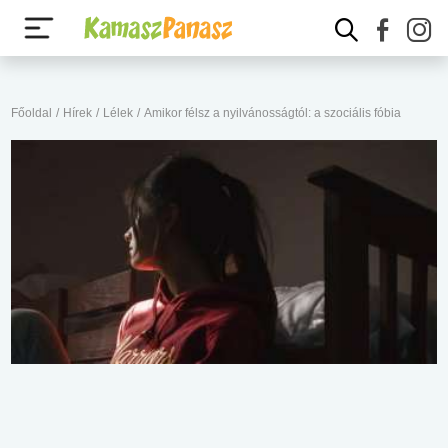
Főoldal
/
Hírek
/
Lélek
/
Amikor félsz a nyilvánosságtól: a szociális fóbia