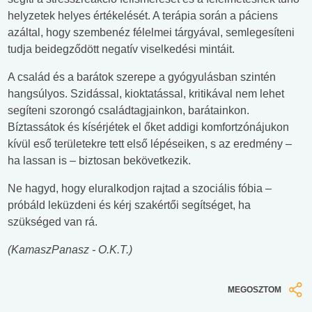
helyzetek helyes értékelését. A terápia során a páciens
azáltal, hogy szembenéz félelmei tárgyával, semlegesíteni
tudja beidegződött negatív viselkedési mintáit.
A család és a barátok szerepe a gyógyulásban szintén
hangsúlyos. Szidással, kioktatással, kritikával nem lehet
segíteni szorongó családtagjainkon, barátainkon.
Bíztassátok és kísérjétek el őket addigi komfortzónájukon
kívül eső területekre tett első lépéseiken, s az eredmény –
ha lassan is – biztosan bekövetkezik.
Ne hagyd, hogy eluralkodjon rajtad a szociális fóbia –
próbáld leküzdeni és kérj szakértői segítséget, ha
szükséged van rá.
(KamaszPanasz - O.K.T.)
MEGOSZTOM