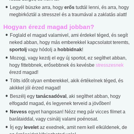
Legyél büszke arra, hogy
erős
tudtál lenni, és arra, hogy
megbirkóztál a stresszel és a traumával a zaklatás alatt!
Hogyan érezd magad jobban?
Foglald el magad valamivel, ami érdekel téged, és segít
neked abban, hogy más emberekkel kapcsolatot teremts,
sportolj
vagy hódolj a
hobbidnak
!
Mozogj, vagy kezdj el egy új sportot, ez segíthet abban,
hogy fittebbnek, erősebbnek és kevésbe
stresszesnek
érezd magad!
Tölts időt olyan emberekkel, akik értékelnek téged, és
akikkel jól érzed magad!
Beszélj egy
tanácsadóval
, aki segíthet abban, hogy
elfogadd magad, és legyenek terveid a jövőben!
Nevess
egyet hangosan! Nézz meg pár vicces filmet a
barátaiddal, vagy csinálj valami poénosat.
Írj egy
levelet
az exednek, amit nem kell elküldenek, de