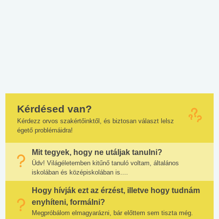
Kérdésed van?
Kérdezz orvos szakértőinktől, és biztosan választ lelsz
égető problémáidra!
Mit tegyek, hogy ne utáljak tanulni?
Üdv! Világéletemben kitűnő tanuló voltam, általános
iskolában és középiskolában is....
Hogy hívják ezt az érzést, illetve hogy tudnám
enyhíteni, formálni?
Megpróbálom elmagyarázni, bár előttem sem tiszta még.