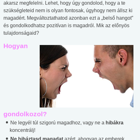
akarsz megfelelni. Lehet, hogy úgy gondolod, hogy a te
szükségleteid nem is olyan fontosak, úgyhogy nem állsz ki
magadért. Megváltoztathatod azonban ezt a „belső hangot”
és gondolkodhatsz pozitívan is magadról. Mik az előnyös
tulajdonságaid?
Hogyan
gondolkozol?
Ne legyél túl szigorú magadhoz, vagy ne a
hibákra
koncentrálj!
Ne hibáztasd magadat
azért, ahogyan az emberek