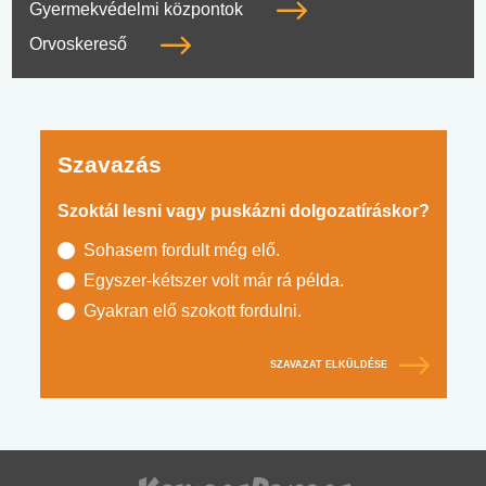
Gyermekvédelmi központok
Orvoskereső
Szavazás
Szoktál lesni vagy puskázni dolgozatíráskor?
Sohasem fordult még elő.
Egyszer-kétszer volt már rá példa.
Gyakran elő szokott fordulni.
SZAVAZAT ELKÜLDÉSE