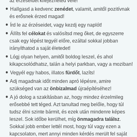
az érzéseidet kifejezheted vele!
Hallgasd a kedvenc
zenédet
, valamit, amitől pozitívnak
és erősnek érzed magad!
Írd le az érzéseidet, vagy kezdj egy naplót!
Állíts fel
célokat
és valósítsd meg őket, de egyszerre
csak egy lépést tegyél előre, ezáltal sokkal jobban
irányíthatod a saját életedet!
Lógj olyan helyen, amitől boldog leszel, és ahol
kikapcsolódhatsz, talán a helyi parkban, vagy a moziban!
Vegyél egy habos, illatos
fürdőt
, lazíts!
Adj magadnak időt minden apró lépésre, amire
szükséged van az
önbizalmad
újraépítéséhez!
A jó dolog a szakításban az, hogy mindez érzelmileg
erősebbé tett téged. Azt tanultad meg belőle, hogy túl
tudsz élni szinte bármit, és ezek után mindenre képes
leszel. Sok időbe kerülhet, míg
önmagadra találsz
.
Sokkal jobb ember lettél most, hogy túl vagy ezen a
kapcsolaton, mert annyi minden kérdés merült fel saját