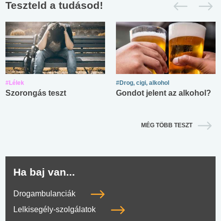
Teszteld a tudásod!
#Lélek
#Drog, cigi, alkohol
Szorongás teszt
Gondot jelent az alkohol?
MÉG TÖBB TESZT
Ha baj van...
Drogambulanciák
Lelkisegély-szolgálatok