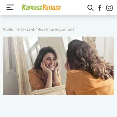
Főoldal
/
Hírek
/
Lélek
/
Hová lett az önbizalmam?