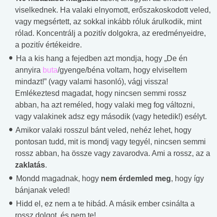
viselkednek. Ha valaki elnyomott, erőszakoskodott veled,
vagy megsértett, az sokkal inkább róluk árulkodik, mint
rólad. Koncentrálj a pozitív dolgokra, az eredményeidre,
a pozitív értékeidre.
Ha a kis hang a fejedben azt mondja, hogy „De én
annyira
buta
/gyenge/béna voltam, hogy elviseltem
mindazt!” (vagy valami hasonló), vágj vissza!
Emlékeztesd magadat, hogy nincsen semmi rossz
abban, ha azt reméled, hogy valaki meg fog változni,
vagy valakinek adsz egy második (vagy hetedik!) esélyt.
Amikor valaki rosszul bánt veled, nehéz lehet, hogy
pontosan tudd, mit is mondj vagy tegyél, nincsen semmi
rossz abban, ha össze vagy zavarodva. Ami a rossz, az a
zaklatás
.
Mondd magadnak, hogy
nem érdemled meg
, hogy így
bánjanak veled!
Hidd el, ez nem a te hibád. A másik ember csinálta a
rossz dolgot, és nem te!