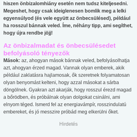
hiszen önbizalomhiány esetén nem tudsz kiteljesedni.
Megeshet, hogy csak ideiglenesen bomlik meg a lelki
egyensúlyod (és vele együtt az önbecsülésed), például
ha rosszul bánnak veled. Íme, néhány tipp, ami segíthet,
hogy újra rendbe jöjj!
Az önbizalmadat és önbecsülésedet
befolyásoló tényezők
Mások:
az, ahogyan mások bánnak veled, befolyásolhatja
azt, ahogyan érzed magad. Vannak olyan emberek, akik
például zaklatásra hajlamosak, ők szeretnek folyamatosan
olyan benyomást kelteni, hogy azzal másokat a sárba
döngölnek. Gyakran azt akarják, hogy rosszul érezd magad
a bőrödben, és próbálnak olyan dolgokat csinálni, ami
elnyom téged. Ismerd fel az energiavámpír, rosszindulatú
embereket, és jó messzire próbád meg elkerülni őket.
Hirdetés