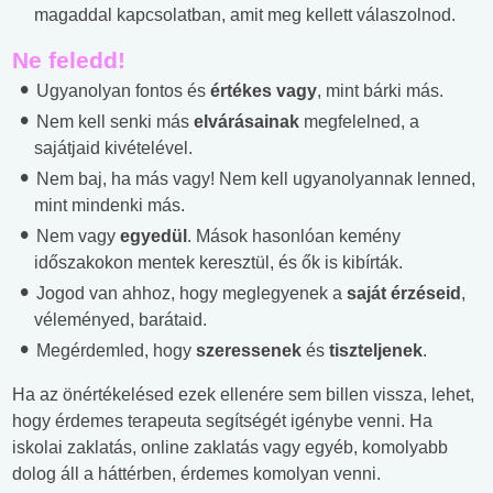
magaddal kapcsolatban, amit meg kellett válaszolnod.
Ne feledd!
Ugyanolyan fontos és
értékes vagy
, mint bárki más.
Nem kell senki más
elvárásainak
megfelelned, a
sajátjaid kivételével.
Nem baj, ha más vagy! Nem kell ugyanolyannak lenned,
mint mindenki más.
Nem vagy
egyedül
. Mások hasonlóan kemény
időszakokon mentek keresztül, és ők is kibírták.
Jogod van ahhoz, hogy meglegyenek a
saját érzéseid
,
véleményed, barátaid.
Megérdemled, hogy
szeressenek
és
tiszteljenek
.
Ha az önértékelésed ezek ellenére sem billen vissza, lehet,
hogy érdemes terapeuta segítségét igénybe venni. Ha
iskolai zaklatás, online zaklatás vagy egyéb, komolyabb
dolog áll a háttérben, érdemes komolyan venni.