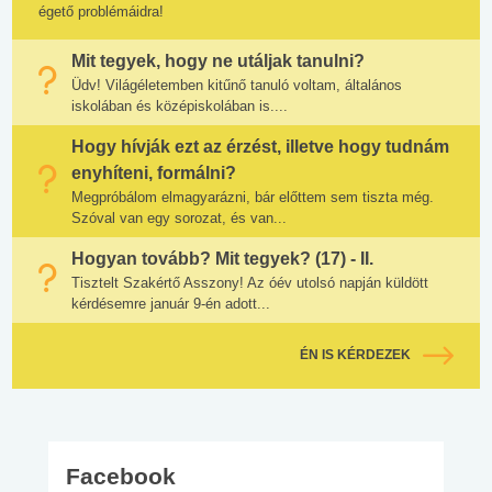
égető problémáidra!
Mit tegyek, hogy ne utáljak tanulni?
Üdv! Világéletemben kitűnő tanuló voltam, általános
iskolában és középiskolában is....
Hogy hívják ezt az érzést, illetve hogy tudnám
enyhíteni, formálni?
Megpróbálom elmagyarázni, bár előttem sem tiszta még.
Szóval van egy sorozat, és van...
Hogyan tovább? Mit tegyek? (17) - II.
Tisztelt Szakértő Asszony! Az óév utolsó napján küldött
kérdésemre január 9-én adott...
ÉN IS KÉRDEZEK
Facebook