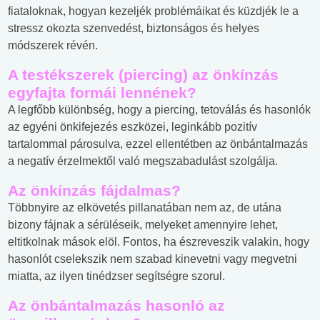
fiataloknak, hogyan kezeljék problémáikat és küzdjék le a
stressz okozta szenvedést, biztonságos és helyes
módszerek révén.
A testékszerek (piercing) az önkínzás
egyfajta formái lennének?
A legfőbb különbség, hogy a piercing, tetoválás és hasonlók
az egyéni önkifejezés eszközei, leginkább pozitív
tartalommal párosulva, ezzel ellentétben az önbántalmazás
a negatív érzelmektől való megszabadulást szolgálja.
Az önkínzás fájdalmas?
Többnyire az elkövetés pillanatában nem az, de utána
bizony fájnak a sérüléseik, melyeket amennyire lehet,
eltitkolnak mások elöl. Fontos, ha észreveszik valakin, hogy
hasonlót cselekszik nem szabad kinevetni vagy megvetni
miatta, az ilyen tinédzser segítségre szorul.
Az önbántalmazás hasonló az