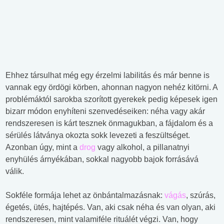
Ehhez társulhat még egy érzelmi labilitás és már benne is
vannak egy ördögi körben, ahonnan nagyon nehéz kitörni. A
problémáktól sarokba szorított gyerekek pedig képesek igen
bizarr módon enyhíteni szenvedéseiken: néha vagy akár
rendszeresen is kárt tesznek önmagukban, a fájdalom és a
sérülés látványa okozta sokk levezeti a feszültséget.
Azonban úgy, mint a
drog
vagy alkohol, a pillanatnyi
enyhülés árnyékában, sokkal nagyobb bajok forrásává
válik.
Sokféle formája lehet az önbántalmazásnak:
vágás
, szúrás,
égetés, ütés, hajtépés. Van, aki csak néha és van olyan, aki
rendszeresen, mint valamiféle rituálét végzi. Van, hogy