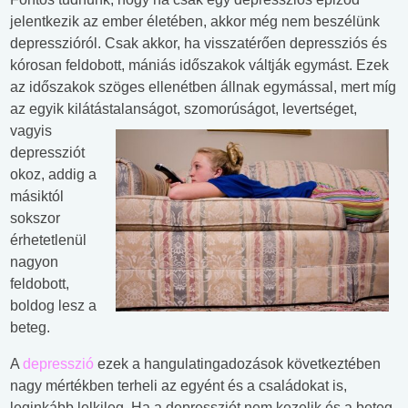
jelentkezik az ember életében, akkor még nem beszélünk
depresszióról. Csak akkor, ha visszatérően depressziós és
kórosan feldobott, mániás időszakok váltják egymást. Ezek
az időszakok szöges ellenétben állnak egymással, mert míg
az egyik kilátástalanságot, szomorúságot,
levertséget,
vagyis
depressziót
okoz, addig a
másiktól
sokszor
érhetetlenül
nagyon
feldobott,
boldog lesz a
beteg.
A
depresszió
ezek a hangulatingadozások következtében
nagy mértékben terheli az egyént és a családokat is,
leginkább lelkileg. Ha a depressziót nem kezelik és a beteg