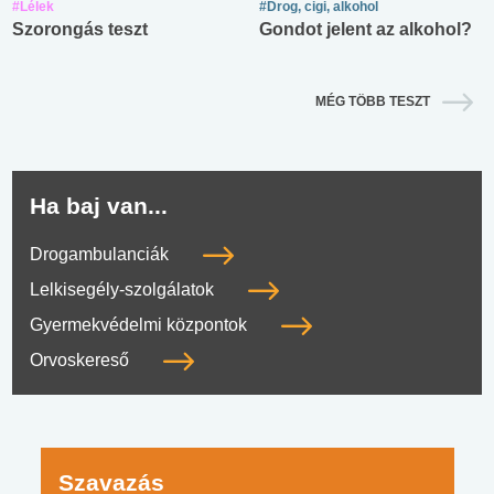
#Lélek
#Drog, cigi, alkohol
Szorongás teszt
Gondot jelent az alkohol?
MÉG TÖBB TESZT
Ha baj van...
Drogambulanciák
Lelkisegély-szolgálatok
Gyermekvédelmi központok
Orvoskereső
Szavazás