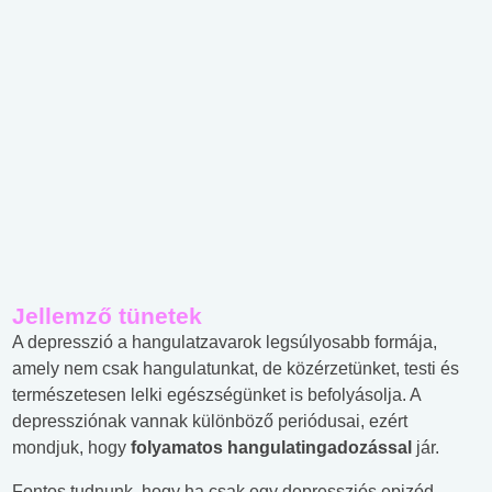
Jellemző tünetek
A depresszió a hangulatzavarok legsúlyosabb formája,
amely nem csak hangulatunkat, de közérzetünket, testi és
természetesen lelki egészségünket is befolyásolja. A
depressziónak vannak különböző periódusai, ezért
mondjuk, hogy
folyamatos hangulatingadozással
jár.
Fontos tudnunk, hogy ha csak egy depressziós epizód