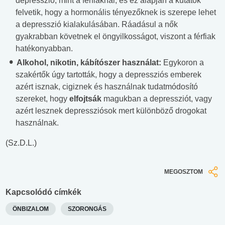
depresszió, mint a férfiaknál, és ez alapján a kutatók
felvetik, hogy a hormonális tényezőknek is szerepe lehet
a depresszió kialakulásában. Ráadásul a nők
gyakrabban követnek el öngyilkosságot, viszont a férfiak
hatékonyabban.
Alkohol, nikotin, kábítószer használat:
Egykoron a
szakértők úgy tartották, hogy a depressziós emberek
azért isznak, cigiznek és használnak tudatmódosító
szereket, hogy
elfojtsák
magukban a depressziót, vagy
azért lesznek depressziósok mert különböző drogokat
használnak.
(Sz.D.L.)
MEGOSZTOM
Kapcsolódó címkék
ÖNBIZALOM
SZORONGÁS