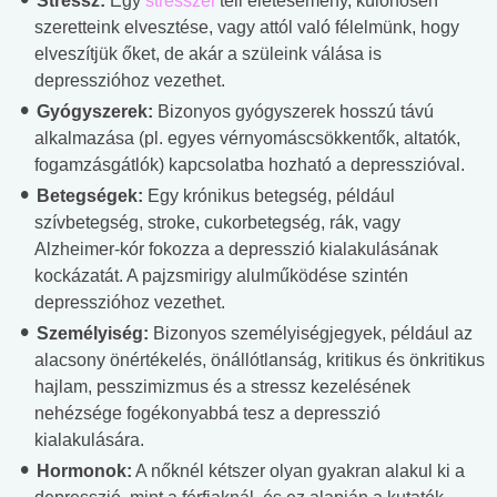
Stressz:
Egy
stresszel
teli életesemény, különösen
szeretteink elvesztése, vagy attól való félelmünk, hogy
elveszítjük őket, de akár a szüleink válása is
depresszióhoz vezethet.
Gyógyszerek:
Bizonyos gyógyszerek hosszú távú
alkalmazása (pl. egyes vérnyomáscsökkentők, altatók,
fogamzásgátlók) kapcsolatba hozható a depresszióval.
Betegségek:
Egy krónikus betegség, például
szívbetegség, stroke, cukorbetegség, rák, vagy
Alzheimer-kór fokozza a depresszió kialakulásának
kockázatát. A pajzsmirigy alulműködése szintén
depresszióhoz vezethet.
Személyiség:
Bizonyos személyiségjegyek, például az
alacsony önértékelés, önállótlanság, kritikus és önkritikus
hajlam, pesszimizmus és a stressz kezelésének
nehézsége fogékonyabbá tesz a depresszió
kialakulására.
Hormonok:
A nőknél kétszer olyan gyakran alakul ki a