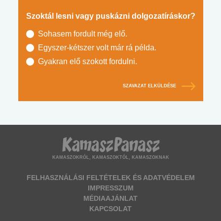
Szoktál lesni vagy puskázni dolgozatíráskor?
Sohasem fordult még elő.
Egyszer-kétszer volt már rá példa.
Gyakran elő szokott fordulni.
SZAVAZAT ELKÜLDÉSE
KAMASZOKRÓL, KAMASZOKTÓL, KAMASZOKNAK
FELHASZNÁLÁSI FELTÉTELEK ÉS ADATVÉDELEM
IMPRESSZUM
MÉDIAAJÁNLAT
KAPCSOLAT