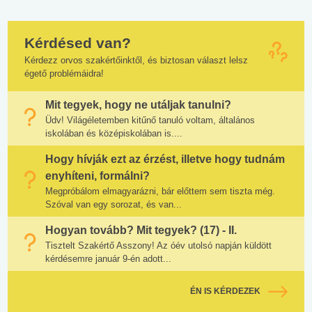
Kérdésed van?
Kérdezz orvos szakértőinktől, és biztosan választ lelsz
égető problémáidra!
Mit tegyek, hogy ne utáljak tanulni?
Üdv! Világéletemben kitűnő tanuló voltam, általános
iskolában és középiskolában is....
Hogy hívják ezt az érzést, illetve hogy tudnám
enyhíteni, formálni?
Megpróbálom elmagyarázni, bár előttem sem tiszta még.
Szóval van egy sorozat, és van...
Hogyan tovább? Mit tegyek? (17) - II.
Tisztelt Szakértő Asszony! Az óév utolsó napján küldött
kérdésemre január 9-én adott...
ÉN IS KÉRDEZEK