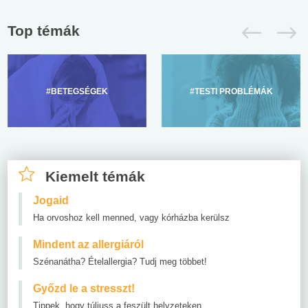
Top témák
#BETEGSÉGEK
#TESTI PROBLÉMÁK
Kiemelt témák
Jogaid
Ha orvoshoz kell menned, vagy kórházba kerülsz
Mindent az allergiáról
Szénanátha? Ételallergia? Tudj meg többet!
Győzd le a stresszt!
Tippek, hogy túljuss a feszült helyzeteken.