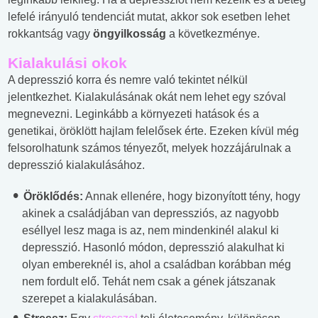
lefelé irányuló tendenciát mutat, akkor sok esetben lehet
rokkantság vagy
öngyilkosság
a következménye.
Kialakulási okok
A depresszió korra és nemre való tekintet nélkül
jelentkezhet. Kialakulásának okát nem lehet egy szóval
megnevezni. Leginkább a környezeti hatások és a
genetikai, öröklött hajlam felelősek érte. Ezeken kívül még
felsorolhatunk számos tényezőt, melyek hozzájárulnak a
depresszió kialakulásához.
Öröklődés:
Annak ellenére, hogy bizonyított tény, hogy
akinek a családjában van depressziós, az nagyobb
eséllyel lesz maga is az, nem mindenkinél alakul ki
depresszió. Hasonló módon, depresszió alakulhat ki
olyan embereknél is, ahol a családban korábban még
nem fordult elő. Tehát nem csak a gének játszanak
szerepet a kialakulásában.