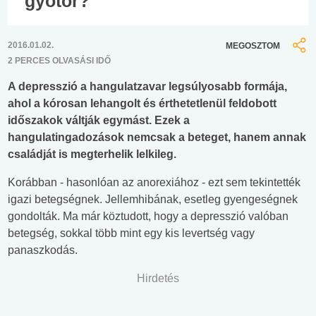
gyötör?
2016.01.02.
MEGOSZTOM
2 PERCES OLVASÁSI IDŐ
A depresszió a hangulatzavar legsúlyosabb formája,
ahol a kórosan lehangolt és érthetetlenül feldobott
időszakok váltják egymást. Ezek a
hangulatingadozások nemcsak a beteget, hanem annak
családját is megterhelik lelkileg.
Korábban - hasonlóan az anorexiához - ezt sem tekintették
igazi betegségnek. Jellemhibának, esetleg gyengeségnek
gondolták. Ma már köztudott, hogy a depresszió valóban
betegség, sokkal több mint egy kis levertség vagy
panaszkodás.
Hirdetés