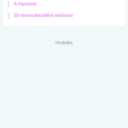
A hipnózis
10 stresszkezelési módszer
Hirdetés