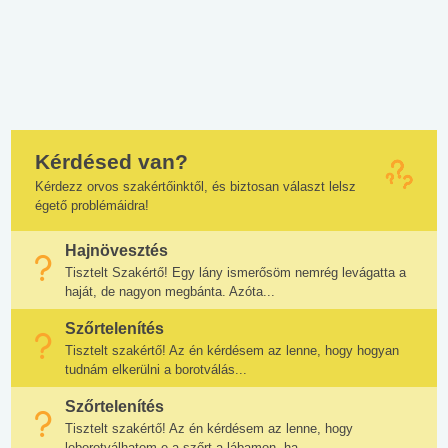
Kérdésed van?
Kérdezz orvos szakértőinktől, és biztosan választ lelsz
égető problémáidra!
Hajnövesztés
Tisztelt Szakértő! Egy lány ismerősöm nemrég levágatta a
haját, de nagyon megbánta. Azóta...
Szőrtelenítés
Tisztelt szakértő! Az én kérdésem az lenne, hogy hogyan
tudnám elkerülni a borotválás...
Szőrtelenítés
Tisztelt szakértő! Az én kérdésem az lenne, hogy
leborotválhatom e a szőrt a lábamon, ha...