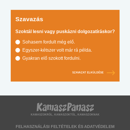
Szavazás
Szoktál lesni vagy puskázni dolgozatíráskor?
Sohasem fordult még elő.
Egyszer-kétszer volt már rá példa.
Gyakran elő szokott fordulni.
SZAVAZAT ELKÜLDÉSE
KAMASZOKRÓL, KAMASZOKTÓL, KAMASZOKNAK
FELHASZNÁLÁSI FELTÉTELEK ÉS ADATVÉDELEM