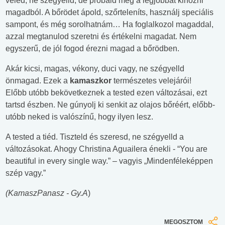
veled, ne szégyelld, de próbáld meg a legjobbat kihozni
magadból. A bőrödet ápold, szőrteleníts, használj speciális
sampont, és még sorolhatnám… Ha foglalkozol magaddal,
azzal megtanulod szeretni és értékelni magadat. Nem
egyszerű, de jól fogod érezni magad a bőrödben.
Akár kicsi, magas, vékony, duci vagy, ne szégyelld
önmagad. Ezek a
kamaszkor
természetes velejárói!
Előbb utóbb bekövetkeznek a tested ezen változásai, ezt
tartsd észben. Ne gúnyolj ki senkit az olajos bőréért, előbb-
utóbb neked is valószínű, hogy ilyen lesz.
A tested a tiéd. Tiszteld és szeresd, ne szégyelld a
változásokat. Ahogy Christina Aguailera énekli - “You are
beautiful in every single way.” – vagyis „Mindenféleképpen
szép vagy.”
(KamaszPanasz - Gy.A
)
MEGOSZTOM