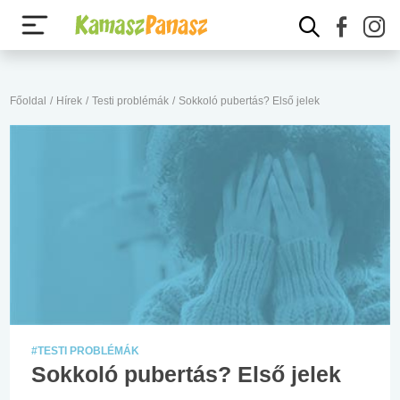
Főoldal
/
Hírek
/
Testi problémák
/
Sokkoló pubertás? Első jelek
#TESTI PROBLÉMÁK
Sokkoló pubertás? Első jelek