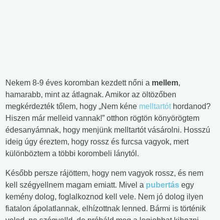
Nekem 8-9 éves koromban kezdett nőni a
mellem
,
hamarabb, mint az átlagnak. Amikor az öltözőben
megkérdezték tőlem, hogy „Nem kéne
melltartót
hordanod?
Hiszen már melleid vannak!” otthon rögtön könyörögtem
édesanyámnak, hogy menjünk melltartót vásárolni. Hosszú
ideig úgy éreztem, hogy rossz és furcsa vagyok, mert
különböztem a többi korombeli lánytól.
Később persze rájöttem, hogy nem vagyok rossz, és nem
kell szégyellnem magam emiatt. Mivel a
pubertás
egy
kemény dolog, foglalkoznod kell vele. Nem jó dolog ilyen
fiatalon ápolatlannak, elhízottnak lenned. Bármi is történik