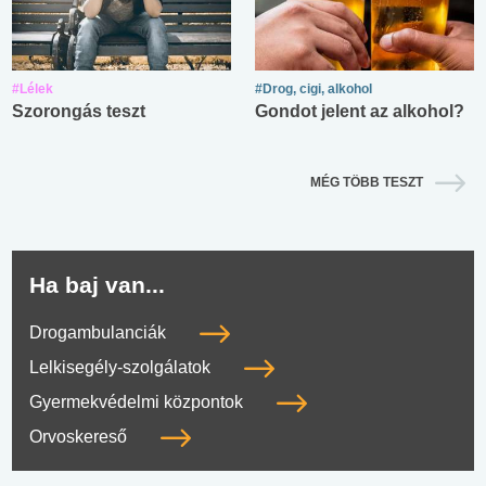
#Lélek
#Drog, cigi, alkohol
Szorongás teszt
Gondot jelent az alkohol?
MÉG TÖBB TESZT
Ha baj van...
Drogambulanciák
Lelkisegély-szolgálatok
Gyermekvédelmi központok
Orvoskereső