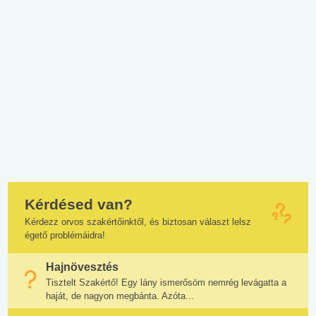
Kérdésed van?
Kérdezz orvos szakértőinktől, és biztosan választ lelsz
égető problémáidra!
Hajnövesztés
Tisztelt Szakértő! Egy lány ismerősöm nemrég levágatta a
haját, de nagyon megbánta. Azóta...