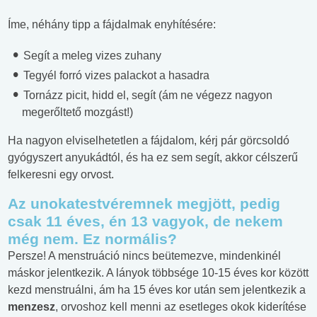
Íme, néhány tipp a fájdalmak enyhítésére:
Segít a meleg vizes zuhany
Tegyél forró vizes palackot a hasadra
Tornázz picit, hidd el, segít (ám ne végezz nagyon
megerőltető mozgást!)
Ha nagyon elviselhetetlen a fájdalom, kérj pár görcsoldó
gyógyszert anyukádtól, és ha ez sem segít, akkor célszerű
felkeresni egy orvost.
Az unokatestvéremnek megjött, pedig
csak 11 éves, én 13 vagyok, de nekem
még nem. Ez normális?
Persze! A menstruáció nincs beütemezve, mindenkinél
máskor jelentkezik. A lányok többsége 10-15 éves kor között
kezd menstruálni, ám ha 15 éves kor után sem jelentkezik a
menzesz
, orvoshoz kell menni az esetleges okok kiderítése