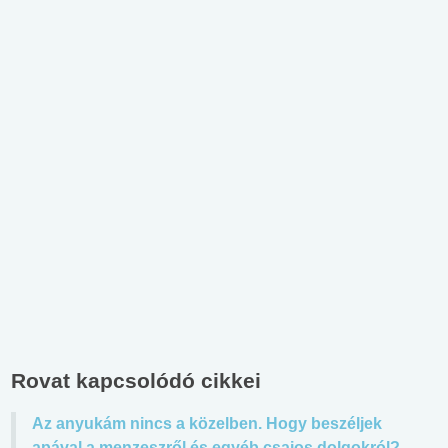
Rovat kapcsolódó cikkei
Az anyukám nincs a közelben. Hogy beszéljek
apával a menzeszről és egyéb csajos dolgokról?