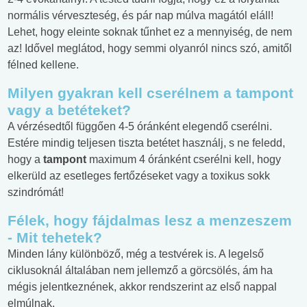
normális vérveszteség, és pár nap múlva magától eláll!
Lehet, hogy eleinte soknak tűnhet ez a mennyiség, de nem
az! Idővel meglátod, hogy semmi olyanról nincs szó, amitől
félned kellene.
Milyen gyakran kell cserélnem a tampont
vagy a betéteket?
A vérzésedtől függően 4-5 óránként elegendő cserélni.
Estére mindig teljesen tiszta betétet használj, s ne feledd,
hogy a
tampont
maximum 4 óránként cserélni kell, hogy
elkerüld az esetleges fertőzéseket vagy a toxikus sokk
szindrómát!
Félek, hogy fájdalmas lesz a menzeszem
- Mit tehetek?
Minden lány különböző, még a testvérek is. A legelső
ciklusoknál általában nem jellemző a görcsölés, ám ha
mégis jelentkeznének, akkor rendszerint az első nappal
elmúlnak.