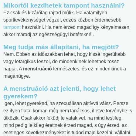
Mikortól kezdhetek tampont használni?
Ez csak és kizárólag rajtad múlik. Ha valamilyen
sporttevékenységet végzel, edzés közben érdemesebb
tampont
használni. Ha nem érzed magad így kényelmesen,
akkor maradj az egészségügyi betéteknél.
Meg tudja más állapítani, ha megjött?
Nem. Ebben az időszakban lehet, hogy kissé ingerültebb
vagy letargikus leszel, de mindenkinek lehetnek rossz
napjai. A
menstruáció
természetes, és ez mindenkinek a
magánügye.
A menstruáció azt jelenti, hogy lehet
gyerekem?
Igen, lehet gyereked, ha szexuálisan aktívvá válsz. Persze
ez ilyen fiatal korban még nem tanácsos, illetve törvénybe is
ütközik. Csak akkor feküdj le valakivel, ha mind testileg,
mind pedig lelkileg érettnek érzed magad, s úgy érzed, az
esetleges következményeket is tudod majd kezelni, vállalni.