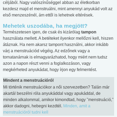
céljából. Nagy valószínűséggel abban az életkorban
kezdesz majd el menstruálni, mint amennyi anyukád volt az
első menzeszénél, ám ettől is lehetnek eltérések.
Mehetek uszodába, ha megjött?
Természetesen igen, de csak és kizárólag
tampon
használata mellett. A betéteket ilyenkor mellőzni kell, hiszen
átáznak. Ha nem akarsz tampont használni, akkor inkább
várj a menstruációd végéig. Az edzőnek vagy a
tornatanárnak is elmagyarázhatod, hogy miért nem tudsz
azon a napon részt venni a foglalkozáson, vagy
megkérheted anyukádat, hogy írjon egy felmentést.
Mindent a menstruációról
Mi történik menstruációkor a női szervezetben? Talán már
akartál beszélni róla anyukáddal vagy apukáddal, de
minden alkalommal, amikor kimondtad, hogy "menstruáció,"
akkor dadogni, hebegni kezdtél.
Minden, amit a
menstruációról tudni kell