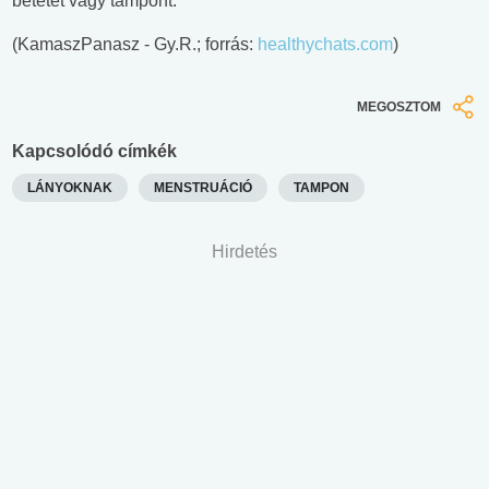
betétet vagy tampont.
(KamaszPanasz - Gy.R.; forrás:
healthychats.com
)
MEGOSZTOM
Kapcsolódó címkék
LÁNYOKNAK
MENSTRUÁCIÓ
TAMPON
Hirdetés