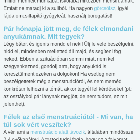
milliói mennek munkába, iskolába miközben menstruálnak.
Emiatt ne maradj ki a suliból. Ha nagyon
görcsölsz
, igyál
fájdalomcsillapító gyógyteát, használj borogatást!
Pár hónapja jött meg, de félek elmondani
anyukámnak. Mit tegyek?
Légy bátor, és igenis mondd el neki! Ülj le vele beszélgetni,
hidd el, mindenben melletted áll majd, és segíteni fog
neked. Ebben a szituációban semmi miatt nem kell
szégyenkezned, gondolj arra, hogy anyukád is
keresztülment ezeken a dolgokon! Ha esetleg nem
beszélgettetek még a menstruációról, és nem mernéd
konkrétan felhozni a témát, akkor tegyél fel kérdéseket (pl.:
az osztályból pár lánynak megjött, de nem tudom, ez mit
jelenthet).
Félek az első menstruációtól - Mi van, ha
túl sok vért veszítek?
A vér, ami a
menstruáció alatt távozik
, általában mindössze
2-4 evőkanálnyi. A tested tudni fogja, hogy ez a folyamat