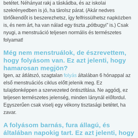
betétet. Néhányat rakj a táskádba, és az iskolai
szekrényedben is jó, ha tárolsz párat. (Akár nedves
törlőkendőt is beszerezhetsz, így felfrissülhetsz napközben
is, és nem árt, ha van nálad egy tiszta „pótbugyi” is.) Csak
nyugi, a menstruáció teljesen normális és természetes
folyamat!
Még nem menstruálok, de észrevettem,
hogy folyásom van. Ez azt jelenti, hogy
hamarosan megjön?
Igen, az átlátszó, szagtalan
folyás
általában 6 hónappal az
első menstruációs ciklus előtt jelenik meg. Ez
tulajdonképpen a szervezeted öntisztítása. Ne aggódj, ez
teljesen természetes jelenség, minden lánynál előfordul.
Egyszerűen csak viselj egy vékony tisztasági betétet, ha
zavar.
A folyásom barnás, fura állagú, és
általában napokig tart. Ez azt jelenti, hogy