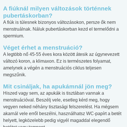
A fiúknál milyen változások történnek
pubertáskorban?
A fiúk is túlesnek bizonyos változásokon, persze ők nem
menstruálnak. Náluk pubertáskorban kezd el termelődni a
spermium.
Véget érhet a menstruáció?
A legtöbb nő 45-55 éves kora között átesik az úgynevezett
változó koron, a klimaxon. Ez is természetes folyamat,
amelynek a végén a menstruációs ciklus teljesen
megszűnik.
Mit csináljak, ha apukámnál jön meg?
Hiszed vagy sem, az apukák is tisztában vannak a
menstruációval. Beszélj vele, esetleg kérd meg, hogy
vegyen neked néhány tisztasági felszerelést. Ha mégsem
akarnál vele erről beszélni, használhatsz WC-papírt a betét
helyett, legközelebb pedig vigyél magaddal elegendő