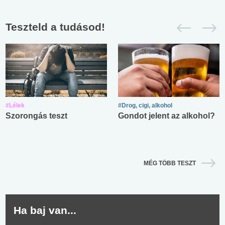
Teszteld a tudásod!
#Lélek
#Drog, cigi, alkohol
Szorongás teszt
Gondot jelent az alkohol?
MÉG TÖBB TESZT
Ha baj van...