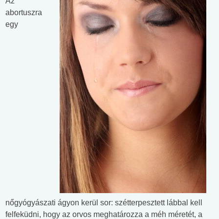
Az
abortuszra
egy
nőgyógyászati ágyon kerül sor: szétterpesztett lábbal kell
felfeküdni, hogy az orvos meghatározza a méh méretét, a