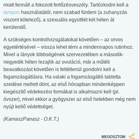
miatt fennáll a fokozott fertőzésveszély. Tartózkodni kell a
tampon
használatától, nem szabad fürdeni (a zuhanyzás
viszont kötelező), a szexuális együttlét két héten át
kerülendő.
A szükséges kontrollvizsgálatokat követően – az orvos
egyetértésével – vissza lehet térni a mindennapos rutinhoz.
Mivel a lányok többségének szervezetében a második-
negyedik héten lezajlik az ovuláció, már a műtéti
beavatkozást követően is feltétlenül gondolni kell a
fogamzásgátlásra. Ha valaki a fogamzásgátló tabletta
szedése mellett dönt, az első hónapban mindenképpen
kiegészítő védekezési formákat is alkalmazni kell (pl.
óvszer), mivel ekkor a gyógyszer az első hetekben még nem
nyújt kellő védettséget.
(KamaszPanasz - O.K.T.)
MEGOSZTOM