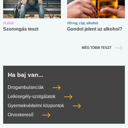
#Lélek
#Drog, cigi, alkohol
Szorongás teszt
Gondot jelent az alkohol?
MÉG TÖBB TESZT
Ha baj van...
Drogambulanciák
Lelkisegély-szolgálatok
Gyermekvédelmi központok
Orvoskereső