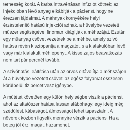
terhesség korát. A karba intravénásan infúziót kötnek; az
injekcióban lévő anyag elkábítják a pácienst, hogy ne
érezzen fájdalmat. A méhnyak környékére helyi
érzéstelenítő hatású injekciót adnak, a hüvelybe vezetett
műszer segítségével finoman kitágítják a méhszájat. Ezután
egy műanyag csövet vezetnek be a méhbe, amely szívó
hatása révén kiszippantja a magzatot, s a kialakulóban lévő,
vagy már kialakult méhlepényt. A kissé zajos beavatkozás
nem tart pár percnél tovább.
A szívóhatás leállítása után az orvos eltávolítja a méhszájon
át a hüvelybe vezetett csövet; az egész folyamat összesen
körülbelül tíz percet vesz igénybe.
A műtétet követően egy külön helyiségbe viszik a pácienst,
ahol az altatószer hatása lassan alábbhagy; egy ideig még
szédülést, kábaságot, álmosságot lehet tapasztalni. A
nővérek közben figyelik mennyire vérzik a páciens. Ha a
beteg jól érzi magát, hazamehet.