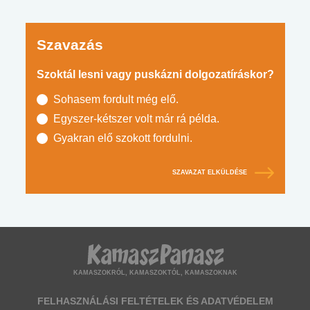
Szavazás
Szoktál lesni vagy puskázni dolgozatíráskor?
Sohasem fordult még elő.
Egyszer-kétszer volt már rá példa.
Gyakran elő szokott fordulni.
SZAVAZAT ELKÜLDÉSE
KAMASZOKRÓL, KAMASZOKTÓL, KAMASZOKNAK
FELHASZNÁLÁSI FELTÉTELEK ÉS ADATVÉDELEM