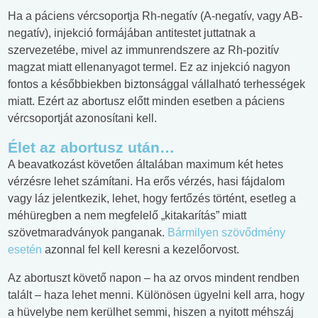
Ha a páciens vércsoportja Rh-negatív (A-negatív, vagy AB-
negatív), injekció formájában antitestet juttatnak a
szervezetébe, mivel az immunrendszere az Rh-pozitív
magzat miatt ellenanyagot termel. Ez az injekció nagyon
fontos a későbbiekben biztonsággal vállalható terhességek
miatt. Ezért az abortusz előtt minden esetben a páciens
vércsoportját azonosítani kell.
Élet az abortusz után…
A beavatkozást követően általában maximum két hetes
vérzésre lehet számítani. Ha erős vérzés, hasi fájdalom
vagy láz jelentkezik, lehet, hogy fertőzés történt, esetleg a
méhüregben a nem megfelelő „kitakarítás” miatt
szövetmaradványok panganak.
Bármilyen szövődmény
esetén
azonnal fel kell keresni a kezelőorvost.
Az abortuszt követő napon – ha az orvos mindent rendben
talált – haza lehet menni. Különösen ügyelni kell arra, hogy
a hüvelybe nem kerülhet semmi, hiszen a nyitott méhszáj