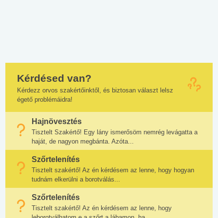
Kérdésed van?
Kérdezz orvos szakértőinktől, és biztosan választ lelsz
égető problémáidra!
Hajnövesztés
Tisztelt Szakértő! Egy lány ismerősöm nemrég levágatta a
haját, de nagyon megbánta. Azóta...
Szőrtelenítés
Tisztelt szakértő! Az én kérdésem az lenne, hogy hogyan
tudnám elkerülni a borotválás...
Szőrtelenítés
Tisztelt szakértő! Az én kérdésem az lenne, hogy
leborotválhatom e a szőrt a lábamon, ha...