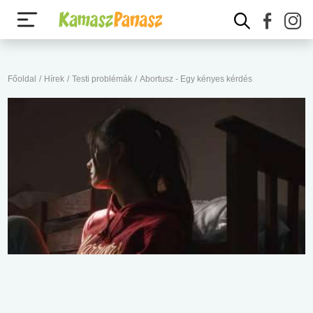
Főoldal
/
Hírek
/
Testi problémák
/
Abortusz - Egy kényes kérdés