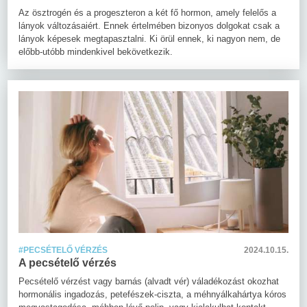
Az ösztrogén és a progeszteron a két fő hormon, amely felelős a
lányok változásaiért. Ennek értelmében bizonyos dolgokat csak a
lányok képesek megtapasztalni. Ki örül ennek, ki nagyon nem, de
előbb-utóbb mindenkivel bekövetkezik.
#PECSÉTELŐ VÉRZÉS
2024.10.15.
A pecsételő vérzés
Pecsételő vérzést vagy barnás (alvadt vér) váladékozást okozhat
hormonális ingadozás, petefészek-ciszta, a méhnyálkahártya kóros