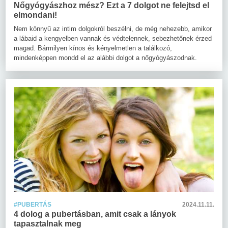
Nőgyógyászhoz mész? Ezt a 7 dolgot ne felejtsd el
elmondani!
Nem könnyű az intim dolgokról beszélni, de még nehezebb, amikor
a lábaid a kengyelben vannak és védtelennek, sebezhetőnek érzed
magad. Bármilyen kínos és kényelmetlen a találkozó,
mindenképpen mondd el az alábbi dolgot a nőgyógyászodnak.
#PUBERTÁS
2024.11.11.
4 dolog a pubertásban, amit csak a lányok
tapasztalnak meg