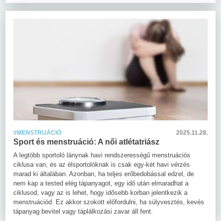
#MENSTRUÁCIÓ
2025.11.28.
Sport és menstruáció: A női atlétatriász
A legtöbb sportoló lánynak havi rendszerességű menstruációs
ciklusa van, és az élsportolóknak is csak egy-két havi vérzés
marad ki általában. Azonban, ha teljes erőbedobással edzel, de
nem kap a tested elég tápanyagot, egy idő után elmaradhat a
ciklusod, vagy az is lehet, hogy idősebb korban jelentkezik a
menstruációd. Ez akkor szokott előfordulni, ha súlyvesztés, kevés
tápanyag bevitel vagy táplálkozási zavar áll fent.