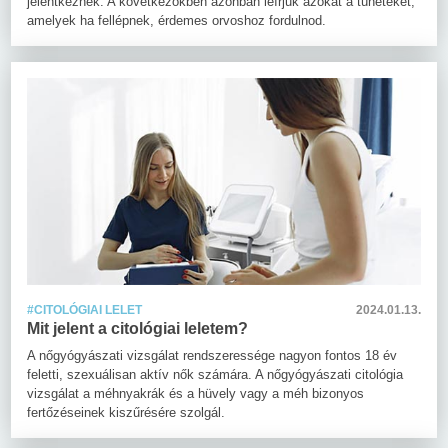
jelentkeznek. A következőkben azonban leírjuk azokat a tüneteket,
amelyek ha fellépnek, érdemes orvoshoz fordulnod.
#CITOLÓGIAI LELET
2024.01.13.
Mit jelent a citológiai leletem?
A nőgyógyászati vizsgálat rendszeressége nagyon fontos 18 év
feletti, szexuálisan aktív nők számára. A nőgyógyászati citológia
vizsgálat a méhnyakrák és a hüvely vagy a méh bizonyos
fertőzéseinek kiszűrésére szolgál.