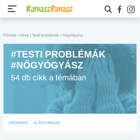
Főoldal
/
Hírek
/
Testi problémák
/
nőgyógyász
#TESTI PROBLÉMÁK
#NŐGYÓGYÁSZ
54 db cikk a témában
#FIÚKNAK
#LÁNYOKNAK