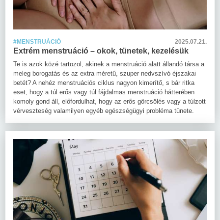
#MENSTRUÁCIÓ
2025.07.21.
Extrém menstruáció – okok, tünetek, kezelésük
Te is azok közé tartozol, akinek a menstruáció alatt állandó társa a
meleg borogatás és az extra méretű, szuper nedvszívó éjszakai
betét? A nehéz menstruációs ciklus nagyon kimerítő, s bár ritka
eset, hogy a túl erős vagy túl fájdalmas menstruáció hátterében
komoly gond áll, előfordulhat, hogy az erős görcsölés vagy a túlzott
vérveszteség valamilyen egyéb egészségügyi probléma tünete.