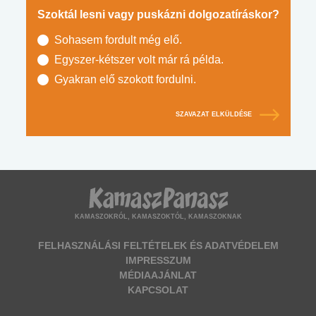
Szoktál lesni vagy puskázni dolgozatíráskor?
Sohasem fordult még elő.
Egyszer-kétszer volt már rá példa.
Gyakran elő szokott fordulni.
SZAVAZAT ELKÜLDÉSE
KAMASZOKRÓL, KAMASZOKTÓL, KAMASZOKNAK
FELHASZNÁLÁSI FELTÉTELEK ÉS ADATVÉDELEM
IMPRESSZUM
MÉDIAAJÁNLAT
KAPCSOLAT