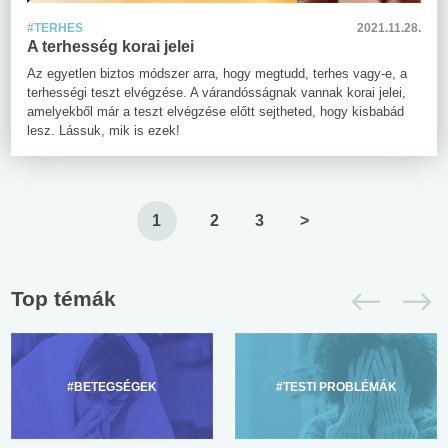
#TERHES
2021.11.28.
A terhesség korai jelei
Az egyetlen biztos módszer arra, hogy megtudd, terhes vagy-e, a
terhességi teszt elvégzése. A várandósságnak vannak korai jelei,
amelyekből már a teszt elvégzése előtt sejtheted, hogy kisbabád
lesz. Lássuk, mik is ezek!
1
2
3
>
Top témák
#BETEGSÉGEK
#TESTI PROBLÉMÁK