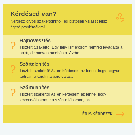
Kérdésed van?
Kérdezz orvos szakértőinktől, és biztosan választ lelsz
égető problémáidra!
Hajnövesztés
Tisztelt Szakértő! Egy lány ismerősöm nemrég levágatta a
haját, de nagyon megbánta. Azóta...
Szőrtelenítés
Tisztelt szakértő! Az én kérdésem az lenne, hogy hogyan
tudnám elkerülni a borotválás...
Szőrtelenítés
Tisztelt szakértő! Az én kérdésem az lenne, hogy
leborotválhatom e a szőrt a lábamon, ha...
ÉN IS KÉRDEZEK