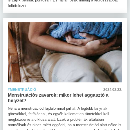
is zajlik bennük pontosan. És hajlamosak mindig a legrosszabbat
feltételezni.
#MENSTRUÁCIÓ
2024.02.22.
Menstruációs zavarok: mikor lehet aggasztó a
helyzet?
Néha a menstruációd fájdalommal járhat. A legtöbb lánynak
görcsökkel, fejfájással, és egyéb kellemetlen tünetekkel kell
megküzdenie a ciklusa alatt. Ezek a problémák általában
normálisak és nincs miért aggódni, ha a menstruációd alatt nálad is