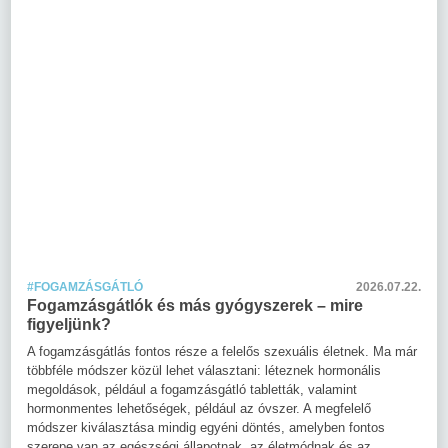
#FOGAMZÁSGÁTLÓ
2026.07.22.
Fogamzásgátlók és más gyógyszerek – mire
figyeljünk?
A fogamzásgátlás fontos része a felelős szexuális életnek. Ma már
többféle módszer közül lehet választani: léteznek hormonális
megoldások, például a fogamzásgátló tabletták, valamint
hormonmentes lehetőségek, például az óvszer. A megfelelő
módszer kiválasztása mindig egyéni döntés, amelyben fontos
szerepe van az egészségi állapotnak, az életmódnak és az