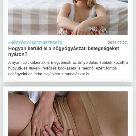
#NŐGYÓGYÁSZATI BETEGSÉG
2025.07.27.
Hogyan kerüld el a nőgyógyászati betegségeket
nyáron?
A nyári lubickolásnak is megvannak az árnyoldalai. Többek között a
húgyúti- és hüvelyi fertőzés kockázata is megnő, ezért fontos
odafigyelni az intim higiéniára strandoláskor is.