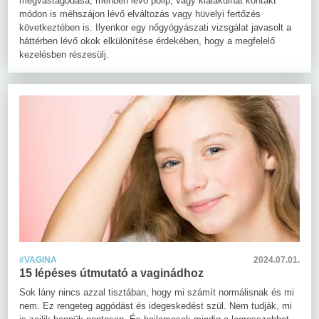
megvastagodása, méhben lévő polip, vagy kialakulhat kontakt
módon is méhszájon lévő elváltozás vagy hüvelyi fertőzés
következtében is. Ilyenkor egy nőgyógyászati vizsgálat javasolt a
háttérben lévő okok elkülönítése érdekében, hogy a megfelelő
kezelésben részesülj.
#VAGINA
2024.07.01.
15 lépéses útmutató a vaginádhoz
Sok lány nincs azzal tisztában, hogy mi számít normálisnak és mi
nem. Ez rengeteg aggódást és idegeskedést szül. Nem tudják, mi