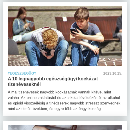
#EGÉSZSÉGÜGY
2023.10.15.
A 10 legnagyobb egészségügyi kockázat
tizenéveseknél
A mai tizenévesek nagyobb kockázatnak vannak kitéve, mint
valaha. Az online zaklatástól és az iskolai lövöldözéstől az alkohol-
és opioid visszaélésig a tinédzserek nagyobb stresszt szenvednek,
mint az elmúlt években, és egyre több az öngyilkosság.