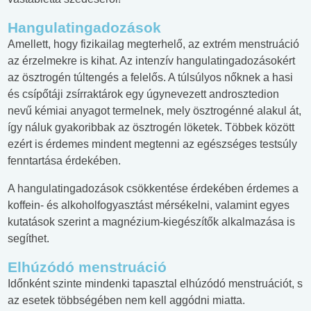
Hangulatingadozások
Amellett, hogy fizikailag megterhelő, az extrém menstruáció
az érzelmekre is kihat. Az intenzív hangulatingadozásokért
az ösztrogén túltengés a felelős. A túlsúlyos nőknek a hasi
és csípőtáji zsírraktárok egy úgynevezett androsztedion
nevű kémiai anyagot termelnek, mely ösztrogénné alakul át,
így náluk gyakoribbak az ösztrogén löketek. Többek között
ezért is érdemes mindent megtenni az egészséges testsúly
fenntartása érdekében.
A hangulatingadozások csökkentése érdekében érdemes a
koffein- és alkoholfogyasztást mérsékelni, valamint egyes
kutatások szerint a magnézium-kiegészítők alkalmazása is
segíthet.
Elhúzódó menstruáció
Időnként szinte mindenki tapasztal elhúzódó menstruációt, s
az esetek többségében nem kell aggódni miatta.