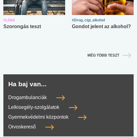
#Lélek
#Drog, cigi, alkohol
Szorongás teszt
Gondot jelent az alkohol?
MÉG TÖBB TESZT
Ha baj van...
Drogambulanciák
Lelkisegély-szolgálatok
Gyermekvédelmi központok
Orvoskereső