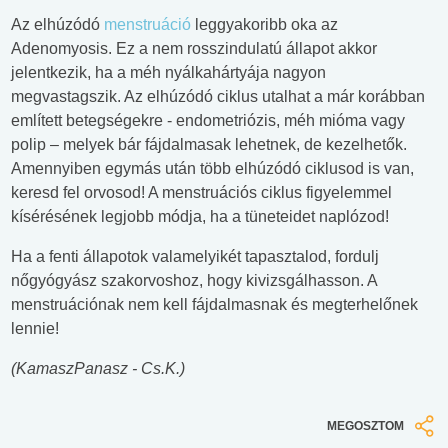
Az elhúzódó
menstruáció
leggyakoribb oka az
Adenomyosis. Ez a nem rosszindulatú állapot akkor
jelentkezik, ha a méh nyálkahártyája nagyon
megvastagszik. Az elhúzódó ciklus utalhat a már korábban
említett betegségekre - endometriózis, méh mióma vagy
polip – melyek bár fájdalmasak lehetnek, de kezelhetők.
Amennyiben egymás után több elhúzódó ciklusod is van,
keresd fel orvosod! A menstruációs ciklus figyelemmel
kísérésének legjobb módja, ha a tüneteidet naplózod!
Ha a fenti állapotok valamelyikét tapasztalod, fordulj
nőgyógyász szakorvoshoz, hogy kivizsgálhasson. A
menstruációnak nem kell fájdalmasnak és megterhelőnek
lennie!
(KamaszPanasz - Cs.K.)
MEGOSZTOM