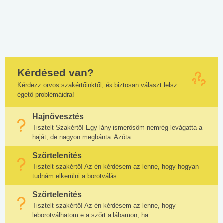
Kérdésed van?
Kérdezz orvos szakértőinktől, és biztosan választ lelsz
égető problémáidra!
Hajnövesztés
Tisztelt Szakértő! Egy lány ismerősöm nemrég levágatta a
haját, de nagyon megbánta. Azóta...
Szőrtelenítés
Tisztelt szakértő! Az én kérdésem az lenne, hogy hogyan
tudnám elkerülni a borotválás...
Szőrtelenítés
Tisztelt szakértő! Az én kérdésem az lenne, hogy
leborotválhatom e a szőrt a lábamon, ha...