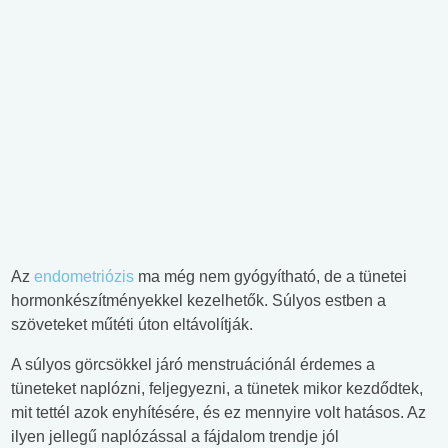
Az
endometriózis
ma még nem gyógyítható, de a tünetei
hormonkészítményekkel kezelhetők. Súlyos estben a
szöveteket műtéti úton eltávolítják.
A súlyos görcsökkel járó menstruációnál érdemes a
tüneteket naplózni, feljegyezni, a tünetek mikor kezdődtek,
mit tettél azok enyhítésére, és ez mennyire volt hatásos. Az
ilyen jellegű naplózással a fájdalom trendje jól