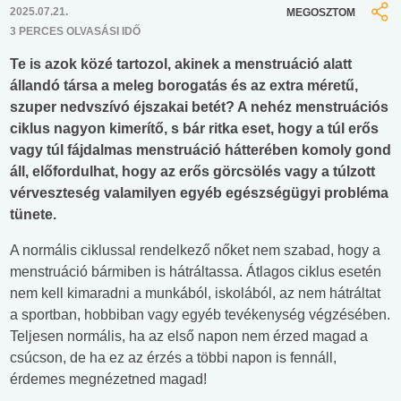
2025.07.21.
MEGOSZTOM
3 PERCES OLVASÁSI IDŐ
Te is azok közé tartozol, akinek a menstruáció alatt
állandó társa a meleg borogatás és az extra méretű,
szuper nedvszívó éjszakai betét? A nehéz menstruációs
ciklus nagyon kimerítő, s bár ritka eset, hogy a túl erős
vagy túl fájdalmas menstruáció hátterében komoly gond
áll, előfordulhat, hogy az erős görcsölés vagy a túlzott
vérveszteség valamilyen egyéb egészségügyi probléma
tünete.
A normális ciklussal rendelkező nőket nem szabad, hogy a
menstruáció bármiben is hátráltassa. Átlagos ciklus esetén
nem kell kimaradni a munkából, iskolából, az nem hátráltat
a sportban, hobbiban vagy egyéb tevékenység végzésében.
Teljesen normális, ha az első napon nem érzed magad a
csúcson, de ha ez az érzés a többi napon is fennáll,
érdemes megnézetned magad!