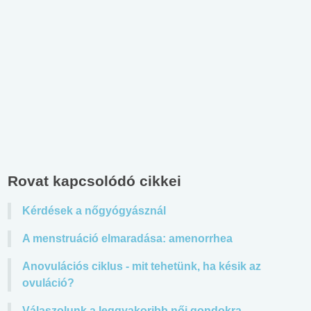
Rovat kapcsolódó cikkei
Kérdések a nőgyógyásznál
A menstruáció elmaradása: amenorrhea
Anovulációs ciklus - mit tehetünk, ha késik az
ovuláció?
Válaszolunk a leggyakoribb női gondokra