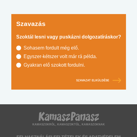
Szavazás
Szoktál lesni vagy puskázni dolgozatíráskor?
Sohasem fordult még elő.
Egyszer-kétszer volt már rá példa.
Gyakran elő szokott fordulni.
SZAVAZAT ELKÜLDÉSE
KAMASZOKRÓL, KAMASZOKTÓL, KAMASZOKNAK