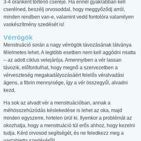
3-4 óránként történő cseréje. Ha ennél gyakrabban kell
cserélned, beszélj orvosoddal, hogy meggyőződj arról,
minden rendben van-e, valamint vedd fontolóra valamilyen
vaskészítmény szedését is!
Vérrögök
Menstruáció során a nagy vérrögök távozásának látványa
félelmetes lehet. A legtöbb esetben nem kell aggódni miatta
– az adott ciklus velejárója. Amennyiben a vér lassan
távozik, előfordulhat, hogy megnő a szervezetben a
vérveszteség megakadályozásáért felelős véralvadási
ágens, a fibrin mennyisége, így a vér összegyűl, alvadni
kezd.
Ha sok az alvadt vér a menstruációban, annak a
méhösszehúzódás késlekedése is lehet az oka, majd
minden egyszerre, hirtelen ürül ki. Ilyenkor a problémát az
okozhatja, hogy a menstruáció túl erős ahhoz, hogy kezelni
tudja. Kérd orvosod segítségét, és ne feledkezz meg a
vastabletta szedéséről!