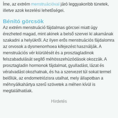
Íme, az extrém
menstruációval
járó leggyakoribb tünetek,
illetve azok kezelési lehetőségei.
Bénító görcsök
Az extrém menstruáció fájdalmas görcsei miatt úgy
érezheted magad, mint akinek a belső szervei ki akarnának
szakadni a helyükről. Az ilyen erős menstruációs fájdalomra
az orvosok a dysmenorrhoea kifejezést használják. A
menstruációs vér kiürülését és a prosztagladinok
felszabadulását segítő méhösszehúzódások okozzák. A
prosztagladin hormonok fájdalmat, gyulladást, lázat és
véralvadást okozhatnak, és ha a szervezet túl sokat termel
belőlük, az endometriózisra utalhat, mely állapotban a
méhnyálkahártya szerű szövetek a méhen kívül is
megtalálhatóak.
Hirdetés