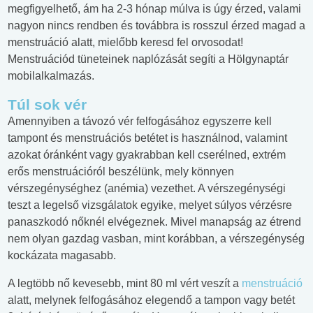
megfigyelhető, ám ha 2-3 hónap múlva is úgy érzed, valami
nagyon nincs rendben és továbbra is rosszul érzed magad a
menstruáció alatt, mielőbb keresd fel orvosodat!
Menstruációd tüneteinek naplózását segíti a Hölgynaptár
mobilalkalmazás.
Túl sok vér
Amennyiben a távozó vér felfogásához egyszerre kell
tampont és menstruációs betétet is használnod, valamint
azokat óránként vagy gyakrabban kell cserélned, extrém
erős menstruációról beszélünk, mely könnyen
vérszegénységhez (anémia) vezethet. A vérszegénységi
teszt a legelső vizsgálatok egyike, melyet súlyos vérzésre
panaszkodó nőknél elvégeznek. Mivel manapság az étrend
nem olyan gazdag vasban, mint korábban, a vérszegénység
kockázata magasabb.
A legtöbb nő kevesebb, mint 80 ml vért veszít a
menstruáció
alatt, melynek felfogásához elegendő a tampon vagy betét