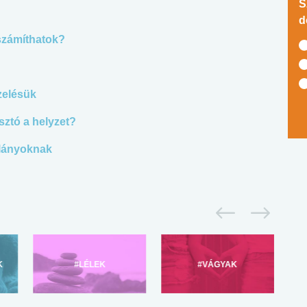
S
d
 számíthatok?
zelésük
sztó a helyzet?
 lányoknak
K
#LÉLEK
#VÁGYAK