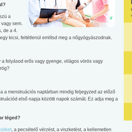
ód?
szú a
a vagy sem.
 de a 4.
gy kicsi, feltétlenül említsd meg a nőgyógyászodnak.
y a folyásod erős vagy gyenge, világos vörös vagy
rrög?
a a menstruációs naptárban mindig feljegyzed az előző
truációd első napja közötti napok számát. Ez adja meg a
ar téged?
csöket
, a pecsételő vérzést, a viszketést, a kellemetlen