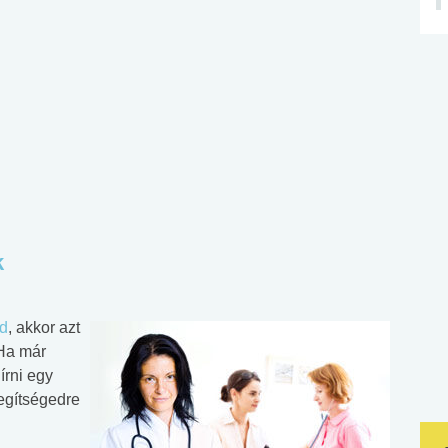
k
d
, akkor azt
 Ha már
írni egy
egítségedre