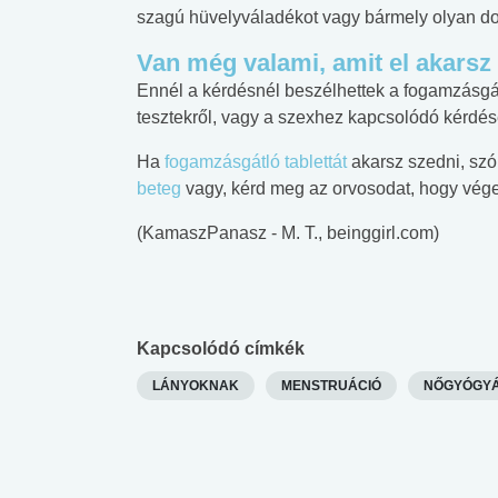
szagú hüvelyváladékot vagy bármely olyan dol
Van még valami, amit el akars
Ennél a kérdésnél beszélhettek a fogamzásgá
tesztekről, vagy a szexhez kapcsolódó kérdés
Ha
fogamzásgátló tablettát
akarsz szedni, szó
beteg
vagy, kérd meg az orvosodat, hogy végez
(KamaszPanasz - M. T., beinggirl.com)
Kapcsolódó címkék
LÁNYOKNAK
MENSTRUÁCIÓ
NŐGYÓGY
 alkohol
#Zöldövezet
#Betegségek
lent az
Mekkora az ökológiai
Elsősegély
lábnyomod?
tudásteszt