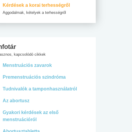
Kérdések a korai terhességről
Aggodalmak, kételyek a terhességről
nfotár
asznos, kapcsolódó cikkek
Menstruációs zavarok
Premenstruációs szindróma
Tudnivalók a tamponhasználatról
Az abortusz
Gyakori kérdések az első
menstruációról
Abortusztabletta