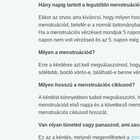
Hány napig tartott a legutóbbi menstruáci
Ekkor az orvos arra kíváncsi, hogy milyen hos
menstruációd, belefér-e a normál tartományb
Ha a menstruációs vérzésed mondjuk 5 napos,
napon nem volt vérzésed és az 5. napon még e
Milyen a menstruációd?
Erre a kérdésre azt kell megválaszolnod, hog
sötétebb, bordó vörös-e, található-e benne vé
Milyen hosszú a menstruációs ciklusod?
A kérdést könnyebben tudod megválaszolni, h
menstruációd első napja és a következő mens
menstruációs ciklusod hosszát.
Van olyan tüneted vagy panaszod, ami zav
Ez az a kérdés, melynél megemlítheted a
gör