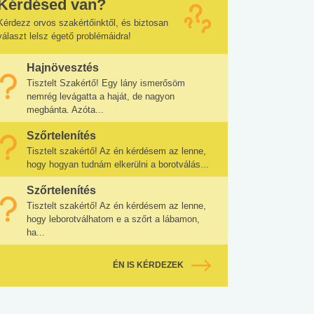
Kérdésed van?
Kérdezz orvos szakértőinktől, és biztosan
választ lelsz égető problémáidra!
Hajnövesztés
Tisztelt Szakértő! Egy lány ismerősöm
nemrég levágatta a haját, de nagyon
megbánta. Azóta...
Szőrtelenítés
Tisztelt szakértő! Az én kérdésem az lenne,
hogy hogyan tudnám elkerülni a borotválás...
Szőrtelenítés
Tisztelt szakértő! Az én kérdésem az lenne,
hogy leborotválhatom e a szőrt a lábamon,
ha...
ÉN IS KÉRDEZEK