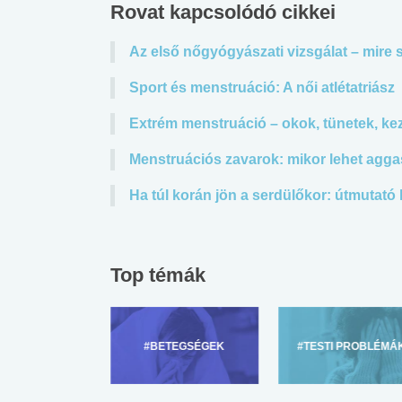
Rovat kapcsolódó cikkei
Az első nőgyógyászati vizsgálat – mire
Sport és menstruáció: A női atlétatriász
Extrém menstruáció – okok, tünetek, ke
Menstruációs zavarok: mikor lehet agga
Ha túl korán jön a serdülőkor: útmutató
Top témák
ZÜLŐKNEK
#BETEGSÉGEK
#TESTI PROBLÉMÁ