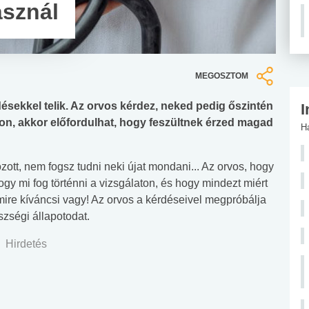
sznál
MEGOSZTOM
sekkel telik. Az orvos kérdez, neked pedig őszintén
I
ton, akkor előfordulhat, hogy feszültnek érzed magad
H
zott, nem fogsz tudni neki újat mondani... Az orvos, hogy
ogy mi fog történni a vizsgálaton, és hogy mindezt miért
amire kíváncsi vagy! Az orvos a kérdéseivel megpróbálja
szségi állapotodat.
Hirdetés