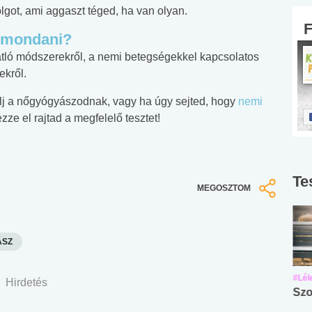
got, ami aggaszt téged, ha van olyan.
z mondani?
tló módszerekről, a nemi betegségekkel kapcsolatos
ekről.
lj a nőgyógyászodnak, vagy ha úgy sejted, hogy
nemi
ze el rajtad a megfelelő tesztet!
Te
MEGOSZTOM
ÁSZ
#Suli, munka
#Suli, munka
#Lél
Hirdetés
Angol középfokú
Internet-függőség
Szo
nyelvvizsga teszt -
teszt