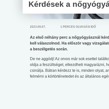
Kérdések a nőgyógyá
2023.09.07.
1 PERCES OLVASÁSI IDŐ
Az első néhány perc a nőgyógyásznál kérdé
kell válaszolnod. Ha először vagy vizsgála
a beszélgetés során.
De ne aggódj! Az orvos már sok esettel találko
oldja a feszültséget, elkezdheti magyarázni, h
csinálja. Bátran kérdezz te is, minden olyat, 
felmérni a kórtörténetedet és az általános egé