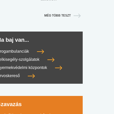
MÉG TÖBB TESZT
a baj van...
rogambulanciák
elkisegély-szolgálatok
yermekvédelmi központok
rvoskereső
Szavazás