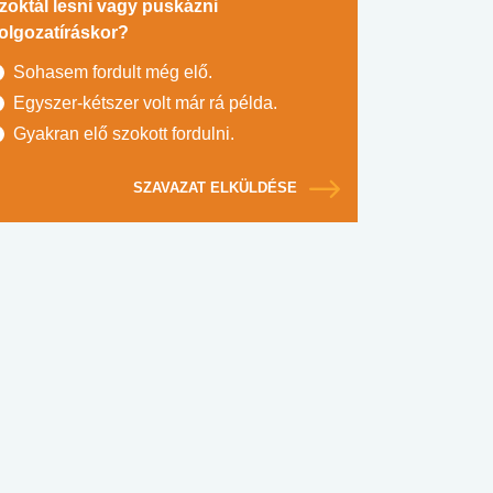
zoktál lesni vagy puskázni
olgozatíráskor?
Sohasem fordult még elő.
Egyszer-kétszer volt már rá példa.
Gyakran elő szokott fordulni.
SZAVAZAT ELKÜLDÉSE
#SULI, MUNKA
#DROG, CIGI, ALKOHOL
#TÁPLÁLK