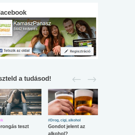
Facebook
szteld a tudásod!
ek
#Drog, cigi, alkohol
#Zöldövezet
rongás teszt
Gondot jelent az
Mekkora az ö
alkohol?
lábnyomod?