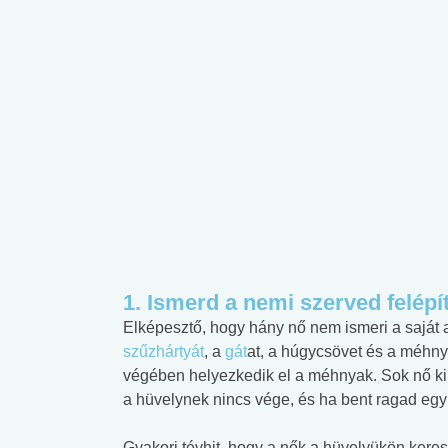
1. Ismerd a nemi szerved felépí
Elképesztő, hogy hány nő nem ismeri a saját 
szűzhártyát
, a
gát
at, a húgycsövet és a méhn
végében helyezkedik el a méhnyak. Sok nő kib
a hüvelynek nincs vége, és ha bent ragad egy 
Gyakori tévhit, hogy a nők a hüvelyükön keres