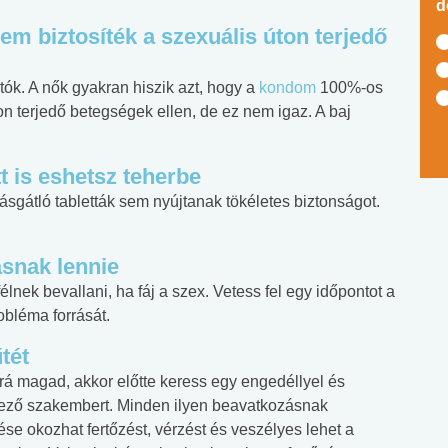
d
m biztosíték a szexuális úton terjedő
ók. A nők gyakran hiszik azt, hogy a
kondom
100%-os
n terjedő betegségek ellen, de ez nem igaz. A baj
t is eshetsz teherbe
sgátló tabletták sem nyújtanak tökéletes biztonságot.
asnak lennie
nek bevallani, ha fáj a szex. Vetess fel egy időpontot a
bléma forrását.
tét
á magad, akkor előtte keress egy engedéllyel és
ező szakembert. Minden ilyen beavatkozásnak
se okozhat fertőzést, vérzést és veszélyes lehet a