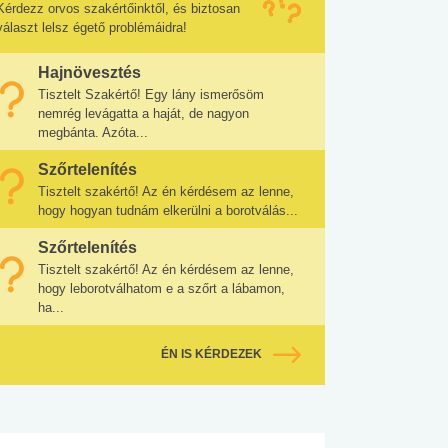
Kérdezz orvos szakértőinktől, és biztosan
választ lelsz égető problémáidra!
Hajnövesztés
Tisztelt Szakértő! Egy lány ismerősöm
nemrég levágatta a haját, de nagyon
megbánta. Azóta...
Szőrtelenítés
Tisztelt szakértő! Az én kérdésem az lenne,
hogy hogyan tudnám elkerülni a borotválás...
Szőrtelenítés
Tisztelt szakértő! Az én kérdésem az lenne,
hogy leborotválhatom e a szőrt a lábamon,
ha...
ÉN IS KÉRDEZEK