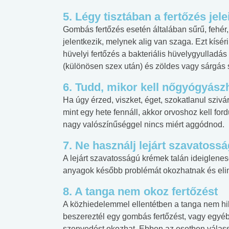
5. Légy tisztában a fertőzés jele
Gombás fertőzés esetén általában sűrű, fehér
jelentkezik, melynek alig van szaga. Ezt kísé
hüvelyi fertőzés a bakteriális hüvelygyulladás
(különösen szex után) és zöldes vagy sárgás 
6. Tudd, mikor kell nőgyógyász
Ha úgy érzed, viszket, éget, szokatlanul sziv
mint egy hete fennáll, akkor orvoshoz kell fo
nagy valószínűséggel nincs miért aggódnod.
7. Ne használj lejárt szavatossá
A lejárt szavatosságú krémek talán ideiglenes
anyagok később problémát okozhatnak és elind
8. A tanga nem okoz fertőzést
 alkohol
#Zöldövezet
#Betegségek
lent az
Mekkora az ökológiai
Elsősegély
A közhiedelemmel ellentétben a tanga nem hi
lábnyomod?
tudásteszt
beszereztél egy gombás fertőzést, vagy egyéb i
szenvedést okozhat. Ebben az esetben válass