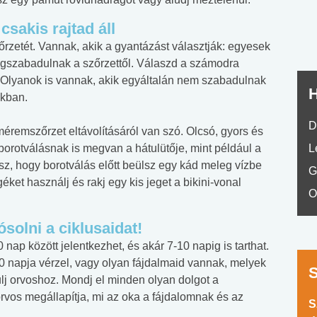
sakis rajtad áll
rzetét. Vannak, akik a gyantázást választják: egyesek
egszabadulnak a szőrzettől. Válaszd a számodra
 Olyanok is vannak, akik egyáltalán nem szabadulnak
H
ukban.
D
méremszőrzet eltávolításáról van szó. Olcsó, gyors és
rotválásnak is megvan a hátulütője, mint például a
L
etsz, hogy borotválás előtt beülsz egy kád meleg vízbe
G
éket használj és rakj egy kis jeget a bikini-vonal
O
solni a ciklusaidat!
nap között jelentkezhet, és akár 7-10 napig is tarthat.
 napja vérzel, vagy olyan fájdalmaid vannak, melyek
lj orvoshoz. Mondj el minden olyan dolgot a
os megállapítja, mi az oka a fájdalomnak és az
S