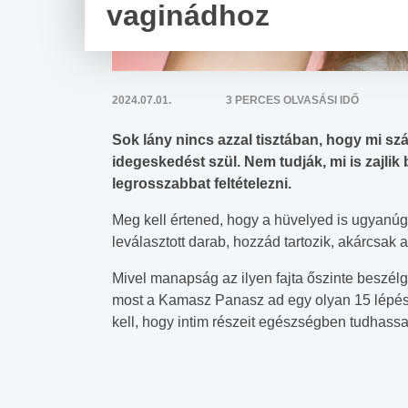
vaginádhoz
2024.07.01.
3 PERCES OLVASÁSI IDŐ
Sok lány nincs azzal tisztában, hogy mi s
idegeskedést szül. Nem tudják, mi is zajl
legrosszabbat feltételezni.
Meg kell értened, hogy a hüvelyed is ugyanúg
leválasztott darab, hozzád tartozik, akárcsak 
Mivel manapság az ilyen fajta őszinte beszélge
most a Kamasz Panasz ad egy olyan 15 lépése
kell, hogy intim részeit egészségben tudhassa