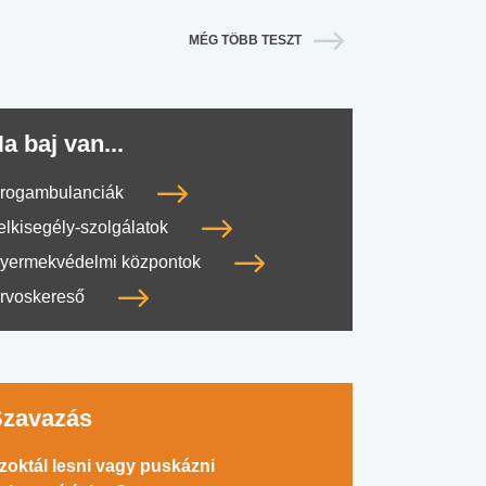
MÉG TÖBB TESZT
a baj van...
rogambulanciák
elkisegély-szolgálatok
yermekvédelmi központok
rvoskereső
Szavazás
zoktál lesni vagy puskázni