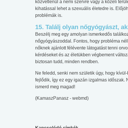
közvetlenül a nemi szervre vagy a közeli terül
kihatással lehet a szexuális életedre is. Előj
problémák is.
15. Találj olyan nőgyógyászt, a
Beszélj meg egy amolyan ismerkedős találkozót
nőgyógyászoddal. Fontos, hogy probléma nélkü
nőknek ajánlott félévente látogatást tenni orv
kérdéseket és az életükben végbement változ
biztosan tudd, minden rendben.
Ne feledd, senki nem születik úgy, hogy kívül-
fejlődik, így ez egy igazán izgalmas időszak. 
ismerd meg magad!
(KamaszPanasz - webmd)
Kapcsolódó címkék