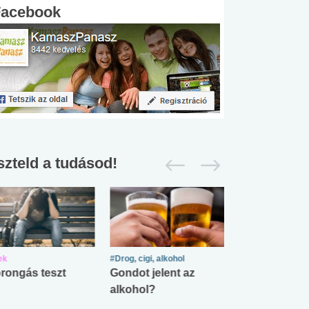
Facebook
szteld a tudásod!
ek
#Drog, cigi, alkohol
#Zöldövezet
rongás teszt
Gondot jelent az
Mekkora az ö
alkohol?
lábnyomod?