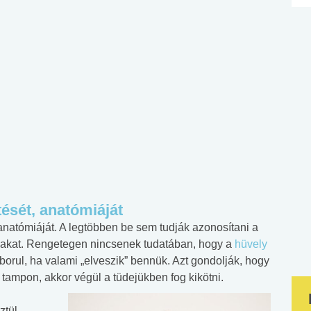
tését, anatómiáját
anatómiáját. A legtöbben be sem tudják azonosítani a
yakat. Rengetegen nincsenek tudatában, hogy a
hüvely
orul, ha valami „elveszik” bennük. Azt gondolják, hogy
tampon, akkor végül a tüdejükben fog kikötni.
ztül