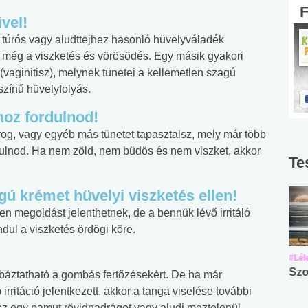
ivel!
, túrós vagy aludttejhez hasonló hüvelyváladék
ri még a viszketés és vörösödés. Egy másik gyakori
 (vaginitisz), melynek tünetei a kellemetlen szagú
színű hüvelyfolyás.
hoz fordulnod!
árog, vagy egyéb más tünetet tapasztalsz, mely már több
rdulnod. Ha nem zöld, nem büdös és nem viszket, akkor
Te
gú krémet hüvelyi viszketés ellen!
en megoldást jelenthetnek, de a bennük lévő irritáló
ul a viszketés ördögi köre.
#Suli, munka
#Suli, munka
#Lél
Angol középfokú
Internet-függőség
Szo
báztatható a gombás fertőzésekért. De ha már
nyelvvizsga teszt -
teszt
rritáció jelentkezett, akkor a tanga viselése további
No.42
z egy pamut rövidnadrágot vagy aludj meztelenül.