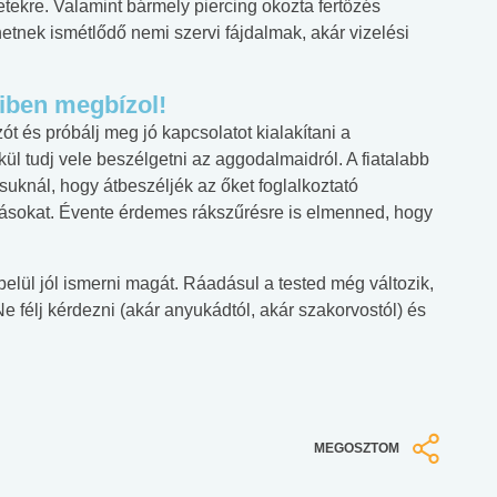
etekre. Valamint bármely piercing okozta fertőzés
öhetnek ismétlődő nemi szervi fájdalmak, akár vizelési
kiben megbízol!
 és próbálj meg jó kapcsolatot kialakítani a
l tudj vele beszélgetni az aggodalmaidról. A fiatalabb
osuknál, hogy átbeszéljék az őket foglalkoztató
ásokat. Évente érdemes rákszűrésre is elmenned, hogy
belül jól ismerni magát. Ráadásul a tested még változik,
Ne félj kérdezni (akár anyukádtól, akár szakorvostól) és
MEGOSZTOM