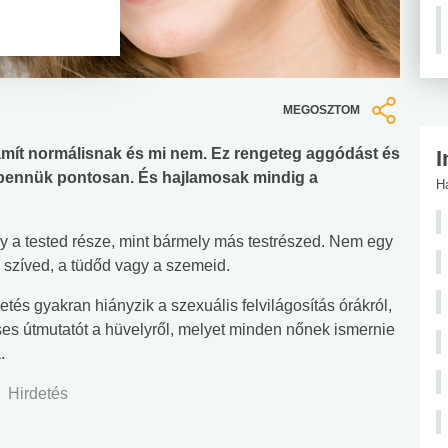
MEGOSZTOM
zámít normálisnak és mi nem. Ez rengeteg aggódást és
I
ik bennük pontosan. És hajlamosak mindig a
H
y a tested része, mint bármely más testrészed. Nem egy
a szíved, a tüdőd vagy a szemeid.
tés gyakran hiányzik a szexuális felvilágosítás órákról,
s útmutatót a hüvelyről, melyet minden nőnek ismernie
.
Hirdetés