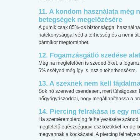
11. A kondom használata még ne
betegségek megelőzésére
A gumik csak 85%-os biztonsággal használhat
hatékonysággal véd a terhesség és a nemi úto
bármikor megtörténhet.
12. Fogamzásgátló szedése alat
Még ha megfelelően is szeded őket, a fogamzá
5% esélyed még így is lesz a teherbeesésre.
13. A szexnek nem kell fájdalm
Sok nő szenved csendesen, mert túlságosan fél
nőgyógyászoddal, hogy megállapíthassa a pro
14. Piercing felrakása is egy mű
Ha szemérempiercing felhelyezésére szánod r
megfelelő egészségügyi eszközökkel rendelk
megvannak a kockázatai. A piercing felhelyezé