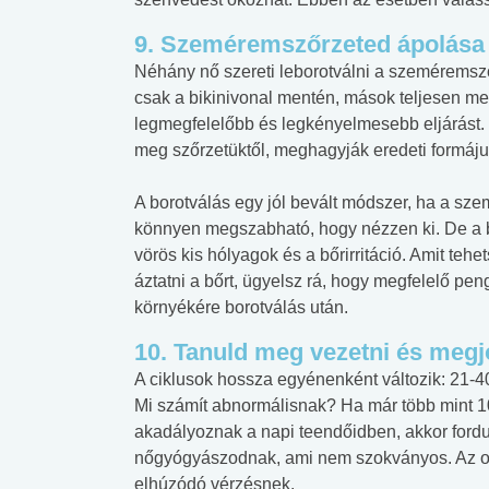
9. Szeméremszőrzeted ápolása c
Néhány nő szereti leborotválni a szeméremsző
csak a bikinivonal mentén, mások teljesen m
legmegfelelőbb és legkényelmesebb eljárást.
meg szőrzetüktől, meghagyják eredeti formáj
A borotválás egy jól bevált módszer, ha a sze
könnyen megszabható, hogy nézzen ki. De a bo
vörös kis hólyagok és a bőrirritáció. Amit teh
áztatni a bőrt, ügyelsz rá, hogy megfelelő peng
környékére borotválás után.
10. Tanuld meg vezetni és megjó
A ciklusok hossza egyénenként változik: 21-40 
Mi számít abnormálisnak? Ha már több mint 10
akadályoznak a napi teendőidben, akkor fordu
nőgyógyászodnak, ami nem szokványos. Az orv
elhúzódó vérzésnek.