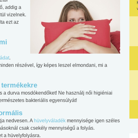
ő, addig a
ül vizelnek.
ta ezt az
.
emi
ádat
.
inden részével, így képes leszel elmondani, mi a
i termékekre
és a durva mosdókendőket! Ne használj női higiéniai
ermészetes bakteriális egyensúlyát!
ormális
rtja nedvesen. A
hüvelyváladék
mennyisége igen széles
másoknál csak csekély mennyiségű a folyás.
t a hüvelyfolyásra.