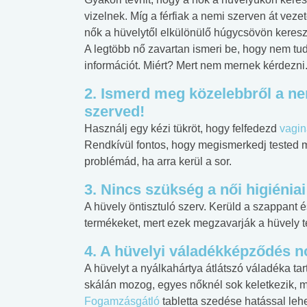
vizelnek. Míg a férfiak a nemi szerven át vezet
nők a hüvelytől elkülönülő húgycsövön kereszt
A legtöbb nő zavartan ismeri be, hogy nem tud
információt. Miért? Mert nem mernek kérdezni
2. Ismerd meg közelebbről a n
szerved!
Használj egy kézi tükröt, hogy felfedezd
vagin
Rendkívül fontos, hogy megismerkedj tested m
problémád, ha arra kerül a sor.
3. Nincs szükség a női higiénia
A hüvely öntisztuló szerv. Kerüld a szappant 
termékeket, mert ezek megzavarják a hüvely t
4. A hüvelyi váladékképződés n
A hüvelyt a nyálkahártya átlátszó váladéka ta
skálán mozog, egyes nőknél sok keletkezik, 
Fogamzásgátló
tabletta szedése hatással lehe