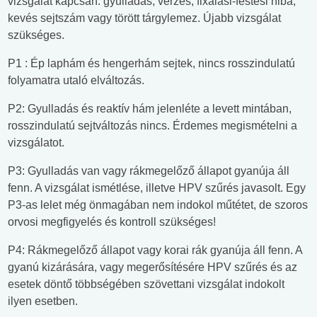
vizsgálat kapcsán: gyulladás, vérzés, fixálási-festési hiba,
kevés sejtszám vagy törött tárgylemez. Újabb vizsgálat
szükséges.
P1 : Ép laphám és hengerhám sejtek, nincs rosszindulatú
folyamatra utaló elváltozás.
P2: Gyulladás és reaktív hám jelenléte a levett mintában,
rosszindulatú sejtváltozás nincs. Érdemes megismételni a
vizsgálatot.
P3: Gyulladás van vagy rákmegelőző állapot gyanúja áll
fenn. A vizsgálat ismétlése, illetve HPV szűrés javasolt. Egy
P3-as lelet még önmagában nem indokol műtétet, de szoros
orvosi megfigyelés és kontroll szükséges!
P4: Rákmegelőző állapot vagy korai rák gyanúja áll fenn. A
gyanú kizárására, vagy megerősítésére HPV szűrés és az
esetek döntő többségében szövettani vizsgálat indokolt
ilyen esetben.