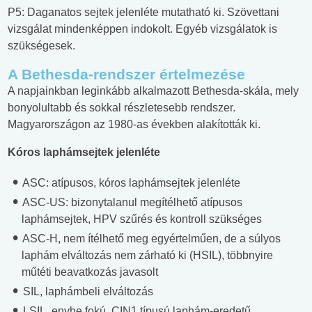
P5: Daganatos sejtek jelenléte mutatható ki. Szövettani
vizsgálat mindenképpen indokolt. Egyéb vizsgálatok is
szükségesek.
A Bethesda-rendszer értelmezése
A napjainkban leginkább alkalmazott Bethesda-skála, mely
bonyolultabb és sokkal részletesebb rendszer.
Magyarországon az 1980-as években alakították ki.
Kóros laphámsejtek jelenléte
ASC: atípusos, kóros laphámsejtek jelenléte
ASC-US: bizonytalanul megítélhető atípusos
laphámsejtek, HPV szűrés és kontroll szükséges
ASC-H, nem ítélhető meg egyértelműen, de a súlyos
laphám elváltozás nem zárható ki (HSIL), többnyire
műtéti beavatkozás javasolt
SIL, laphámbeli elváltozás
LSIL, enyhe fokú, CIN1 típusú laphám-eredetű