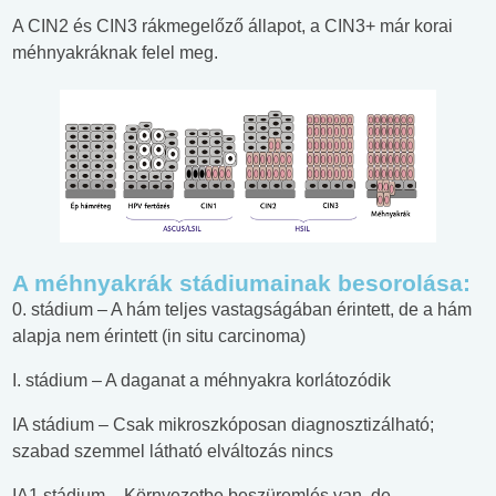
A CIN2 és CIN3 rákmegelőző állapot, a CIN3+ már korai
méhnyakráknak felel meg.
A méhnyakrák stádiumainak besorolása:
0. stádium – A hám teljes vastagságában érintett, de a hám
alapja nem érintett (in situ carcinoma)
I. stádium – A daganat a méhnyakra korlátozódik
IA stádium – Csak mikroszkóposan diagnosztizálható;
szabad szemmel látható elváltozás nincs
IA1 stádium – Környezetbe beszüremlés van, de