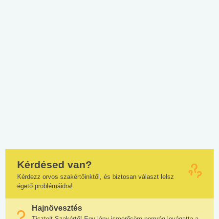
Kérdésed van?
Kérdezz orvos szakértőinktől, és biztosan választ lelsz
égető problémáidra!
Hajnövesztés
Tisztelt Szakértő! Egy lány ismerősöm nemrég levágatta a