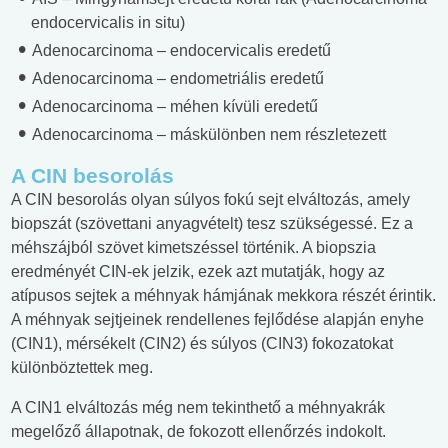
endocervicalis in situ)
Adenocarcinoma – endocervicalis eredetű
Adenocarcinoma – endometriális eredetű
Adenocarcinoma – méhen kívüli eredetű
Adenocarcinoma – máskülönben nem részletezett
A CIN besorolás
A CIN besorolás olyan súlyos fokú sejt elváltozás, amely
biopszát (szövettani anyagvételt) tesz szükségessé. Ez a
méhszájból szövet kimetszéssel történik. A biopszia
eredményét CIN-ek jelzik, ezek azt mutatják, hogy az
atípusos sejtek a méhnyak hámjának mekkora részét érintik.
A méhnyak sejtjeinek rendellenes fejlődése alapján enyhe
(CIN1), mérsékelt (CIN2) és súlyos (CIN3) fokozatokat
különböztettek meg.
A CIN1 elváltozás még nem tekinthető a méhnyakrák
megelőző állapotnak, de fokozott ellenőrzés indokolt.