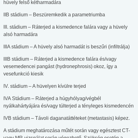
hüvely felső kétharmadára
IIB stádium – Beszüremkedik a parametriumba
III. stádium – Ráterjed a kismedence falára vagy a hüvely
alsó harmadára
IIIA stádium – A hüvely alsó harmadát is beszűri (infiltrálja)
IIIB stádium – Ráterjed a kismedence falára és/vagy
vesemedencei pangást (hydronephrosis) okoz, így a
vesefunkció kiesik
IV. stádium – A hüvelyen kívülre terjed
IVA Stádium – Ráterjed a húgyhólyag/végbél
nyálkahártyájára és/vagy túlterjed a tényleges kismedencén
IVB stádium – Távoli daganatáttéteket (metastasis) képez.
A stádium meghatározása műtét során vagy egésztest CT-
vagy MR-vizsgálat során végezhető. Szükség esetén a