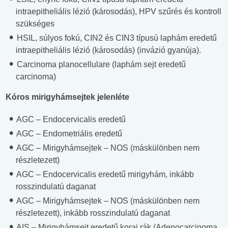
intraepitheliális lézió (károsodás), HPV szűrés és kontroll
szükséges
HSIL, súlyos fokú, CIN2 és CIN3 típusú laphám eredetű
intraepitheliális lézió (károsodás) (invázió gyanúja).
Carcinoma planocellulare (laphám sejt eredetű
carcinoma)
Kóros mirigyhámsejtek jelenléte
AGC – Endocervicalis eredetű
AGC – Endometriális eredetű
AGC – Mirigyhámsejtek – NOS (máskülönben nem
részletezett)
AGC – Endocervicalis eredetű mirigyhám, inkább
rosszindulatú daganat
AGC – Mirigyhámsejtek – NOS (máskülönben nem
részletezett), inkább rosszindulatú daganat
AIS – Mirigyhámsejt eredetű korai rák (Adenocarcinoma