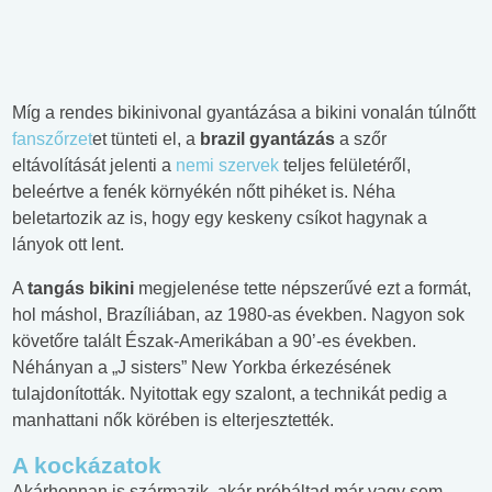
Míg a rendes bikinivonal gyantázása a bikini vonalán túlnőtt
fanszőrzet
et tünteti el, a
brazil gyantázás
a szőr
eltávolítását jelenti a
nemi szervek
teljes felületéről,
beleértve a fenék környékén nőtt pihéket is. Néha
beletartozik az is, hogy egy keskeny csíkot hagynak a
lányok ott lent.
A
tangás bikini
megjelenése tette népszerűvé ezt a formát,
hol máshol, Brazíliában, az 1980-as években. Nagyon sok
követőre talált Észak-Amerikában a 90’-es években.
Néhányan a „J sisters” New Yorkba érkezésének
tulajdonították. Nyitottak egy szalont, a technikát pedig a
manhattani nők körében is elterjesztették.
A kockázatok
Akárhonnan is származik, akár próbáltad már vagy sem,