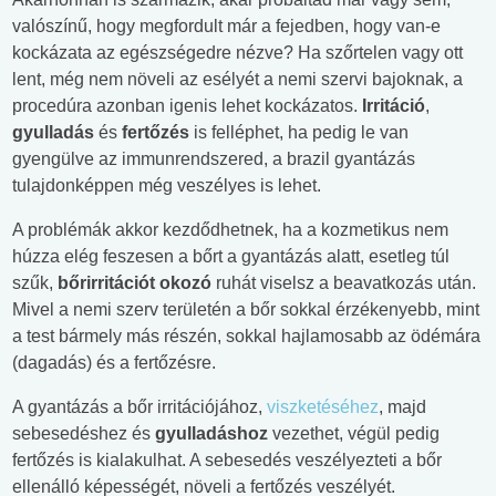
valószínű, hogy megfordult már a fejedben, hogy van-e
kockázata az egészségedre nézve? Ha szőrtelen vagy ott
lent, még nem növeli az esélyét a nemi szervi bajoknak, a
procedúra azonban igenis lehet kockázatos.
Irritáció
,
gyulladás
és
fertőzés
is felléphet, ha pedig le van
gyengülve az immunrendszered, a brazil gyantázás
tulajdonképpen még veszélyes is lehet.
A problémák akkor kezdődhetnek, ha a kozmetikus nem
húzza elég feszesen a bőrt a gyantázás alatt, esetleg túl
szűk,
bőrirritációt okozó
ruhát viselsz a beavatkozás után.
Mivel a nemi szerv területén a bőr sokkal érzékenyebb, mint
a test bármely más részén, sokkal hajlamosabb az ödémára
(dagadás) és a fertőzésre.
A gyantázás a bőr irritációjához,
viszketéséhez
, majd
sebesedéshez és
gyulladáshoz
vezethet, végül pedig
fertőzés is kialakulhat. A sebesedés veszélyezteti a bőr
ellenálló képességét, növeli a fertőzés veszélyét.