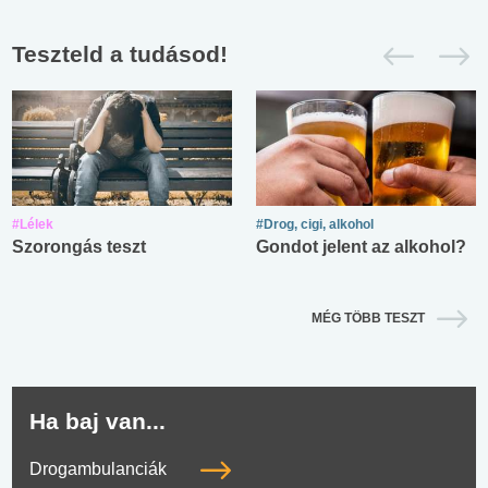
Teszteld a tudásod!
#Lélek
#Drog, cigi, alkohol
Szorongás teszt
Gondot jelent az alkohol?
MÉG TÖBB TESZT
Ha baj van...
Drogambulanciák