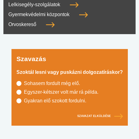
Lelkisegély-szolgálatok
Gyermekvédelmi központok
Orvoskereső
Szavazás
Szoktál lesni vagy puskázni dolgozatíráskor?
Sohasem fordult még elő.
Egyszer-kétszer volt már rá példa.
Gyakran elő szokott fordulni.
SZAVAZAT ELKÜLDÉSE