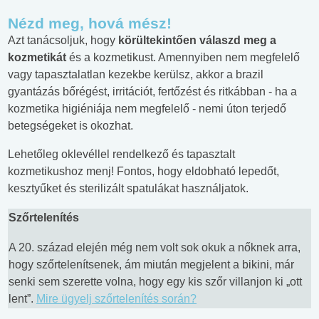
Nézd meg, hová mész!
Azt tanácsoljuk, hogy
körültekintően válaszd meg a
kozmetikát
és a kozmetikust. Amennyiben nem megfelelő
vagy tapasztalatlan kezekbe kerülsz, akkor a brazil
gyantázás bőrégést, irritációt, fertőzést és ritkábban - ha a
kozmetika higiéniája nem megfelelő - nemi úton terjedő
betegségeket is okozhat.
Lehetőleg oklevéllel rendelkező és tapasztalt
kozmetikushoz menj! Fontos, hogy eldobható lepedőt,
kesztyűket és sterilizált spatulákat használjatok.
Szőrtelenítés
A 20. század elején még nem volt sok okuk a nőknek arra,
hogy szőrtelenítsenek, ám miután megjelent a bikini, már
senki sem szerette volna, hogy egy kis szőr villanjon ki „ott
lent”.
Mire ügyelj szőrtelenítés során?