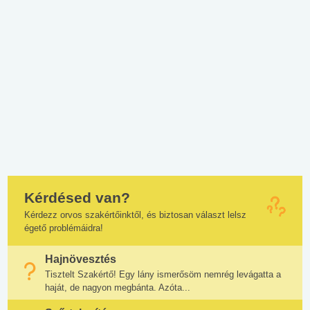
Kérdésed van?
Kérdezz orvos szakértőinktől, és biztosan választ lelsz
égető problémáidra!
Hajnövesztés
Tisztelt Szakértő! Egy lány ismerősöm nemrég levágatta a
haját, de nagyon megbánta. Azóta...