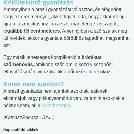
Körültekintő gyantázás
Amennyiben a brazil gyantázást választod, és elégedett
vagy az eredménnyel, akkor figyelj oda, hogy akkor menj
újra a kozmetikushoz, ha a szőr már eléggé visszanőtt,
legalább fél centiméteres
. Amennyiben a szőrszálak még
túl rövidek, akkor a gyanta a bőrödhöz tapadhat, megsértheti
azt.
Egy másik lehetséges komplikáció a
krónikus
szőrbenövés
, amikor a szőr, ami elkezd visszanőni
eltávolítás után, visszahajlik a bőrbe és
aknét
okoz.
Kinek nem ajánlott?
A brazil gyantázás nem ajánlott azoknak, akiknek
ekcémájuk vagy pikkelysömörük van, valamint azoknak a
nőknek sem, akik
cukorbetegek
.
(KamaszPanasz - Sz.L.)
Kapcsolódó cikkek