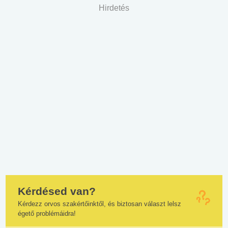
Hirdetés
Kérdésed van?
Kérdezz orvos szakértőinktől, és biztosan választ lelsz
égető problémáidra!