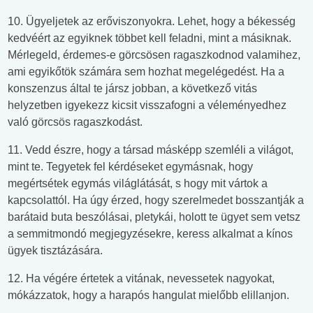
10. Ügyeljetek az erőviszonyokra. Lehet, hogy a békesség
kedvéért az egyiknek többet kell feladni, mint a másiknak.
Mérlegeld, érdemes-e görcsösen ragaszkodnod valamihez,
ami egyikőtök számára sem hozhat megelégedést. Ha a
konszenzus által te jársz jobban, a következő vitás
helyzetben igyekezz kicsit visszafogni a véleményedhez
való görcsös ragaszkodást.
11. Vedd észre, hogy a társad másképp szemléli a világot,
mint te. Tegyetek fel kérdéseket egymásnak, hogy
megértsétek egymás világlátását, s hogy mit vártok a
kapcsolattól. Ha úgy érzed, hogy szerelmedet bosszantják a
barátaid buta beszólásai, pletykái, holott te ügyet sem vetsz
a semmitmondó megjegyzésekre, keress alkalmat a kínos
ügyek tisztázására.
12. Ha végére értetek a vitának, nevessetek nagyokat,
mókázzatok, hogy a harapós hangulat mielőbb elillanjon.