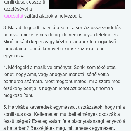
konfliktusok ésszerű
kezelésével a
kapcsolat
szilárd alapokra helyeződik.
3. Maradj higgadt, ha vitára kerül a sor. Az összezördülés
nem valami kellemes dolog, de nem is olyan félelmetes.
Minél inkább képes vagy kézben tartani kitörni igyekvő
indulataidat, annál könnyebb konszenzusra jutni
egymással.
4. Mérlegeld a másik véleményét. Senki sem tökéletes,
lehet, hogy amit, vagy ahogyan mondtál sértő volt a
partnered számára. Most megtanulhatod, mi a szerelmed
érzékeny pontja, s hogyan lehet azt bölcsen, finoman
megközelíteni.
5. Ha vitába keveredtek egymással, tisztázzátok, hogy mi a
konfliktus oka. Kellemetlen múltbeli élmények okozzák a
feszültséget? Esetleg valamiféle bizonytalansági tényező áll
a háttérben? Beszéljétek meg, mit tehettek egymásért.