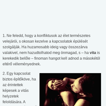
1. Ne feledd, hogy a konfliktusok az élet természetes
velejárói, s okosan kezelve a kapcsolatok épülését
szolgálják. Ha huzamosabb ideig vagy összezárva
valakivel, nem hazudtolhatod meg önmagad, s – ha
vita
is
kerekedik belőle – finoman hangot kell adnod a másokétól
eltérő véleményednek.
2. Egy kapcsolat
biztos építőköve, ha
az érintettek
képesek a vitás
helyzetek
feloldására. A