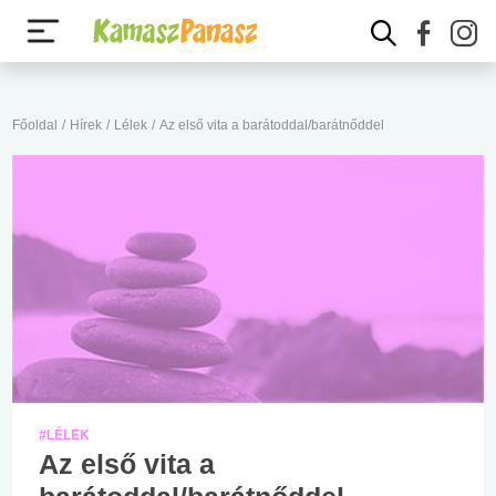
Főoldal
/
Hírek
/
Lélek
/
Az első vita a barátoddal/barátnőddel
#LÉLEK
Az első vita a