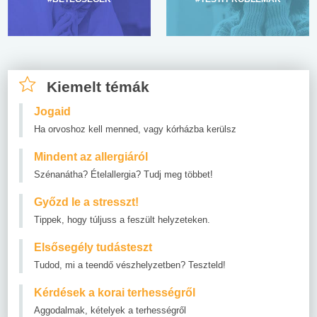
Kiemelt témák
Jogaid
Ha orvoshoz kell menned, vagy kórházba kerülsz
Mindent az allergiáról
Szénanátha? Ételallergia? Tudj meg többet!
Győzd le a stresszt!
Tippek, hogy túljuss a feszült helyzeteken.
Elsősegély tudásteszt
Tudod, mi a teendő vészhelyzetben? Teszteld!
Kérdések a korai terhességről
Aggodalmak, kételyek a terhességről