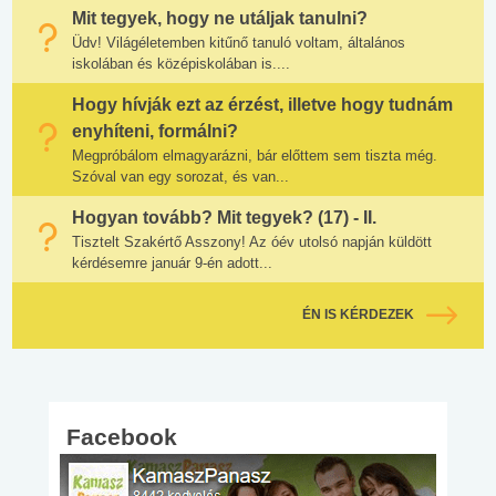
Mit tegyek, hogy ne utáljak tanulni?
Üdv! Világéletemben kitűnő tanuló voltam, általános
iskolában és középiskolában is....
Hogy hívják ezt az érzést, illetve hogy tudnám
enyhíteni, formálni?
Megpróbálom elmagyarázni, bár előttem sem tiszta még.
Szóval van egy sorozat, és van...
Hogyan tovább? Mit tegyek? (17) - II.
Tisztelt Szakértő Asszony! Az óév utolsó napján küldött
kérdésemre január 9-én adott...
ÉN IS KÉRDEZEK
Facebook