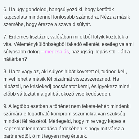
6. Ha úgy gondolod, hangsúlyozd ki, hogy kettőtök
kapcsolata mindennél fontosabb számodra. Nézz a másik
szemébe, hogy érezze a szavaid súlyát.
7. Érdemes tisztázni, valójában mi okból folyik köztetek a
vita. Véleménykülönbségből fakadó ellentét, esetleg valami
súlyosabb dolog –
megcsalás
, hazugság, lopás stb. - áll a
háttérben?
8. Ha te vagy az, aki súlyos hibát követett el, tudnod kell,
mivel lehet a másik fél bizalmát visszaszerezned. Ha
hibáztál, ne késlekedj bocsánatot kérni, és igyekezz minél
előbb változtatni a galibát okozó viselkedéseden.
9. A legtöbb esetben a történet nem fekete-fehér: mindenki
számára elfogadható kompromisszumokra van szükség
mindkét fél részéről. Mérlegeld, hogy mire vagy képes a
kapcsolat fennmaradása érdekében, s hogy mit vársz a
partneredtől, ő mit tegyen meg értetek.