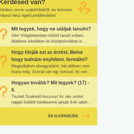
Kérdésed van?
Kérdezz orvos szakértőinktől, és biztosan
választ lelsz égető problémáidra!
Mit tegyek, hogy ne utáljak tanulni?
Üdv! Világéletemben kitűnő tanuló voltam,
általános iskolában és középiskolában is....
Hogy hívják ezt az érzést, illetve
hogy tudnám enyhíteni, formálni?
Megpróbálom elmagyarázni, bár előttem sem
tiszta még. Szóval van egy sorozat, és van...
Hogyan tovább? Mit tegyek? (17) -
II.
Tisztelt Szakértő Asszony! Az óév utolsó
napján küldött kérdésemre január 9-én adott...
ÉN IS KÉRDEZEK