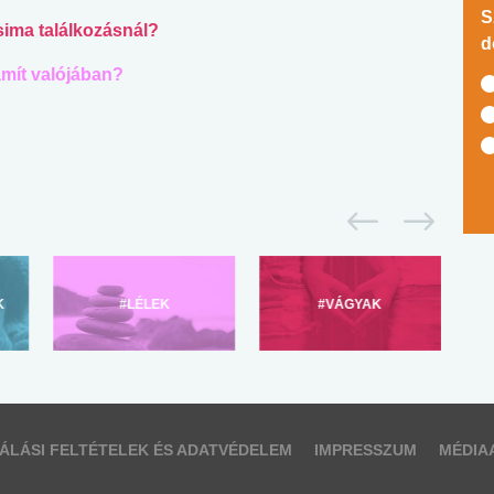
S
 sima találkozásnál?
d
mít valójában?
K
#LÉLEK
#VÁGYAK
ÁLÁSI FELTÉTELEK ÉS ADATVÉDELEM
IMPRESSZUM
MÉDIA