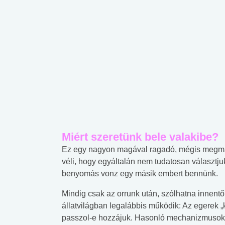
Miért szeretünk bele valakibe?
Ez egy nagyon magával ragadó, mégis megma
véli, hogy egyáltalán nem tudatosan választjuk 
benyomás vonz egy másik embert bennünk.
Mindig csak az orrunk után, szólhatna innent
állatvilágban legalábbis működik: Az egerek „
passzol-e hozzájuk. Hasonló mechanizmusokat