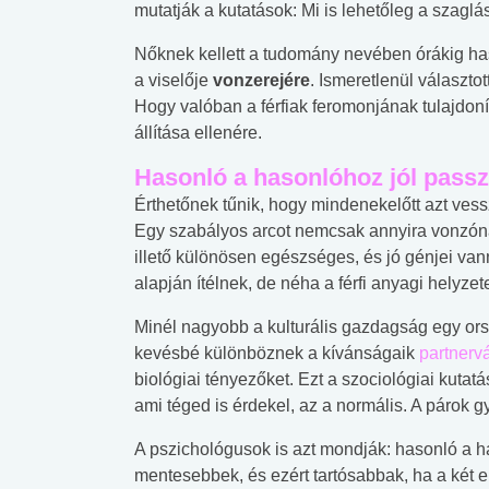
mutatják a kutatások: Mi is lehetőleg a szaglá
Nőknek kellett a tudomány nevében órákig hasz
a viselője
vonzerejére
. Ismeretlenül választo
Hogy valóban a férfiak feromonjának tulajdoní
állítása ellenére.
Hasonló a hasonlóhoz jól passz
Érthetőnek tűnik, hogy mindenekelőtt azt vessz
Egy szabályos arcot nemcsak annyira vonzónak
illető különösen egészséges, és jó génjei va
alapján ítélnek, de néha a férfi anyagi helyzete
Minél nagyobb a kulturális gazdagság egy or
kevésbé különböznek a kívánságaik
partnerv
biológiai tényezőket. Ezt a szociológiai kutat
ami téged is érdekel, az a normális. A párok
A pszichológusok is azt mondják: hasonló a ha
mentesebbek, és ezért tartósabbak, ha a két