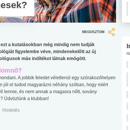
mesek?
MEGOSZTOM
, ezt a kutatásokban még mindig nem tudják
I
ógiát figyelembe véve, mindenekelőtt az új
H
ológusok más indítékot látnak emögött.
 álomnő?
ndani. A jobbik feledet véletlenül egy szórakozóhelyen
an jól el tudod magyarázni néhány szóban, hogy miért
l lennie, és nem annak a magasra nőtt, sovány
? Üdvözlünk a klubban!
Hirdetés