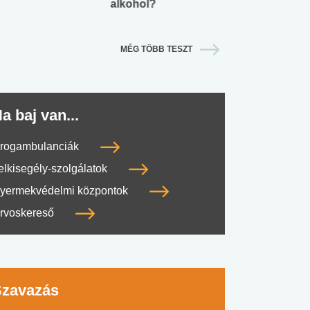
alkohol?
lábnyomod?
MÉG TÖBB TESZT
a baj van...
rogambulanciák
elkisegély-szolgálatok
yermekvédelmi központok
rvoskereső
Szavazás