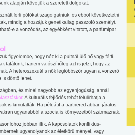
sunk alapján követjük a szeretett dolgokat.
nált férfi pólókat szagolgatniuk, és ebből következtetni
ttak, mindig a hozzájuk genetikailag passzoló személyt.
tható-e a vonzódás, az egyébként vitatott, a parfümipar
ol
ük figyelembe, hogy néz ki a pultnál ülő nő vagy férfi.
 találunk, hanem valószínűleg azt is jelzi, hogy az
nnak. A heteroszexuális nők legtöbbször ugyan a vonzerő
 is döntő lehet.
szágban, és minél nagyobb az egyenjogúság, annál
álasztáskor
. A kulturális fejlődés tehát felülírhatja a
ások is kimutatták. Ha például a partnered abban járatos,
 gyakran ugyanabból a szociális környezetből származnak.
sonlóhoz jobban illik. A kapcsolatok konfliktus-
 embernek ugyanolyanok az életkörülményei, vagy