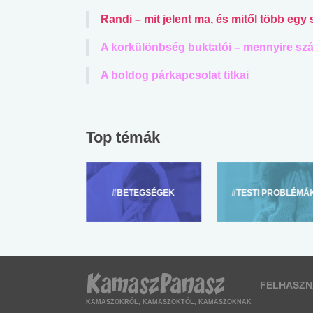
Randi – mit jelent ma, és mitől több egy
A korkülönbség buktatói – mennyire szá
A boldog párkapcsolat titkai
Top témák
ZÜLŐKNEK
#BETEGSÉGEK
#TESTI PROBLÉMÁ
FELHASZN
KAMASZOKRÓL, KAMASZOKTÓL, KAMASZOKNAK