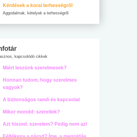
Kérdések a korai terhességről
Aggodalmak, kételyek a terhességről
nfotár
asznos, kapcsolódó cikkek
Miért leszünk szerelmesek?
Honnan tudom, hogy szerelmes
vagyok?
A biztonságos randi és kapcsolat
Mikor mondd: szeretlek?
Azt hiszed, szerelem? Pedig nem az!
Féltékeny a párod? Íme, a megoldás