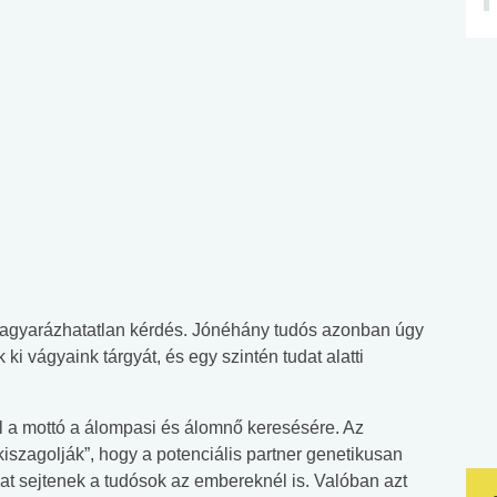
gyarázhatatlan kérdés. Jónéhány tudós azonban úgy
ki vágyaink tárgyát, és egy szintén tudat alatti
ől a mottó a álompasi és álomnő keresésére. Az
kiszagolják”, hogy a potenciális partner genetikusan
 sejtenek a tudósok az embereknél is. Valóban azt