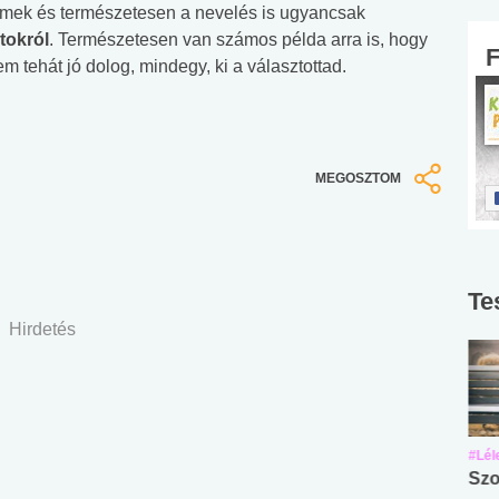
filmek és természetesen a nevelés is ugyancsak
tokról
. Természetesen van számos példa arra is, hogy
m tehát jó dolog, mindegy, ki a választottad.
MEGOSZTOM
Te
Hirdetés
#Suli, munka
#Suli, munka
#Lél
Angol középfokú
Internet-függőség
Szo