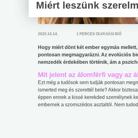
Miért leszünk szerel
2025.10.14.
1 PERCES OLVASÁSI IDŐ
Hogy miért dönt két ember egymás mellett
pontosan megmagyarázni. Az evolúciós biol
nemzedék érdekében történik, ám a pszich
Mit jelent az álomférfi vagy az
Ezt még a tudósok sem tudják pontosan megmo
ismerted meg és szerettél bele? Akkor biztos
éppen ennek a kissé kerekded személynek kel
embernek a szomszédos asztaltól. Nem tudod