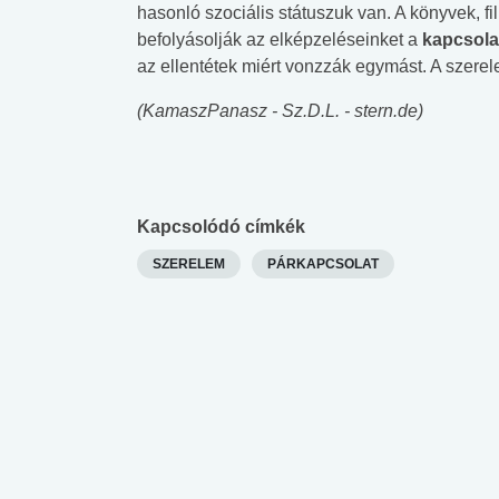
hasonló szociális státuszuk van. A könyvek, 
befolyásolják az elképzeléseinket a
kapcsola
az ellentétek miért vonzzák egymást. A szerele
(KamaszPanasz - Sz.D.L. - stern.de)
Kapcsolódó címkék
SZERELEM
PÁRKAPCSOLAT
 alkohol
#Zöldövezet
#Betegségek
lent az
Mekkora az ökológiai
Elsősegély