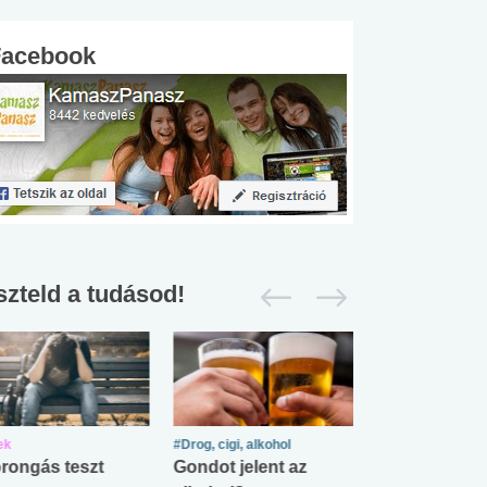
Facebook
szteld a tudásod!
ek
#Drog, cigi, alkohol
#Zöldövezet
rongás teszt
Gondot jelent az
Mekkora az ö