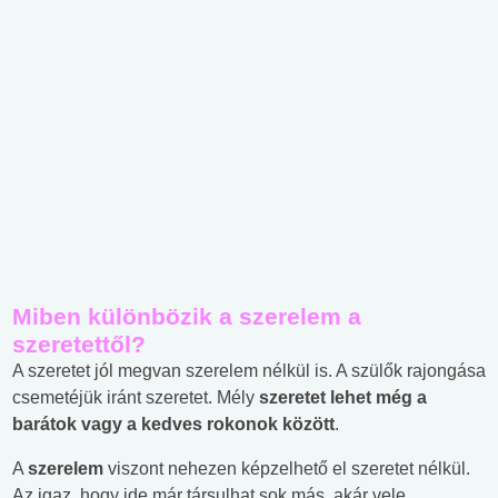
Miben különbözik a szerelem a
szeretettől?
A szeretet jól megvan szerelem nélkül is. A szülők rajongása
csemetéjük iránt szeretet. Mély
szeretet lehet még a
barátok vagy a kedves rokonok között
.
A
szerelem
viszont nehezen képzelhető el szeretet nélkül.
Az igaz, hogy ide már társulhat sok más, akár vele