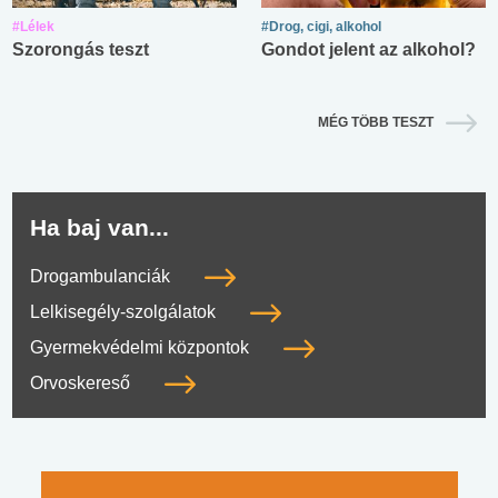
#Lélek
#Drog, cigi, alkohol
Szorongás teszt
Gondot jelent az alkohol?
MÉG TÖBB TESZT
Ha baj van...
Drogambulanciák
Lelkisegély-szolgálatok
Gyermekvédelmi központok
Orvoskereső