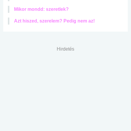
Mikor mondd: szeretlek?
Azt hiszed, szerelem? Pedig nem az!
Hirdetés