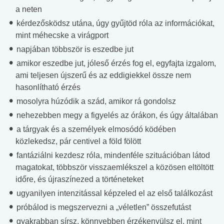
a neten
kérdezősködsz utána, úgy gyűjtöd róla az információkat,
mint méhecske a virágport
napjában többször is eszedbe jut
amikor eszedbe jut, jóleső érzés fog el, egyfajta izgalom,
ami teljesen újszerű és az eddigiekkel össze nem
hasonlítható érzés
mosolyra húzódik a szád, amikor rá gondolsz
nehezebben megy a figyelés az órákon, és úgy általában
a tárgyak és a személyek elmosódó ködében
közlekedsz, pár centivel a föld fölött
fantáziálni kezdesz róla, mindenféle szituációban látod
magatokat, többször visszaemlékszel a közösen eltöltött
időre, és újraszínezed a történeteket
ugyanilyen intenzitással képzeled el az első találkozást
próbálod is megszervezni a „véletlen” összefutást
gyakrabban sírsz, könnyebben érzékenyülsz el, mint