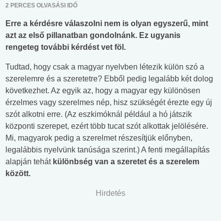
2 PERCES OLVASÁSI IDŐ
Erre a kérdésre válaszolni nem is olyan egyszerű, mint
azt az első pillanatban gondolnánk. Ez ugyanis
rengeteg további kérdést vet föl.
Tudtad, hogy csak a magyar nyelvben létezik külön szó a
szerelemre és a szeretetre? Ebből pedig legalább két dolog
következhet. Az egyik az, hogy a magyar egy különösen
érzelmes vagy szerelmes nép, hisz szükségét érezte egy új
szót alkotni erre. (Az eszkimóknál például a hó játszik
központi szerepet, ezért több tucat szót alkottak jelölésére.
Mi, magyarok pedig a szerelmet részesítjük előnyben,
legalábbis nyelvünk tanúsága szerint.) A fenti megállapítás
alapján tehát
különbség van a szeretet és a szerelem
között.
Hirdetés