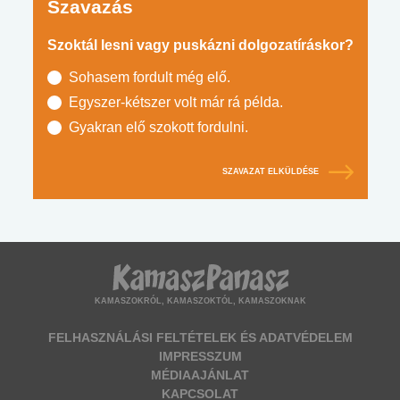
Szavazás
Szoktál lesni vagy puskázni dolgozatíráskor?
Sohasem fordult még elő.
Egyszer-kétszer volt már rá példa.
Gyakran elő szokott fordulni.
SZAVAZAT ELKÜLDÉSE
KAMASZOKRÓL, KAMASZOKTÓL, KAMASZOKNAK
FELHASZNÁLÁSI FELTÉTELEK ÉS ADATVÉDELEM
IMPRESSZUM
MÉDIAAJÁNLAT
KAPCSOLAT