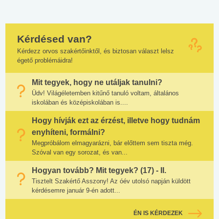
Kérdésed van?
Kérdezz orvos szakértőinktől, és biztosan választ lelsz
égető problémáidra!
Mit tegyek, hogy ne utáljak tanulni?
Üdv! Világéletemben kitűnő tanuló voltam, általános
iskolában és középiskolában is....
Hogy hívják ezt az érzést, illetve hogy tudnám
enyhíteni, formálni?
Megpróbálom elmagyarázni, bár előttem sem tiszta még.
Szóval van egy sorozat, és van...
Hogyan tovább? Mit tegyek? (17) - II.
Tisztelt Szakértő Asszony! Az óév utolsó napján küldött
kérdésemre január 9-én adott...
ÉN IS KÉRDEZEK