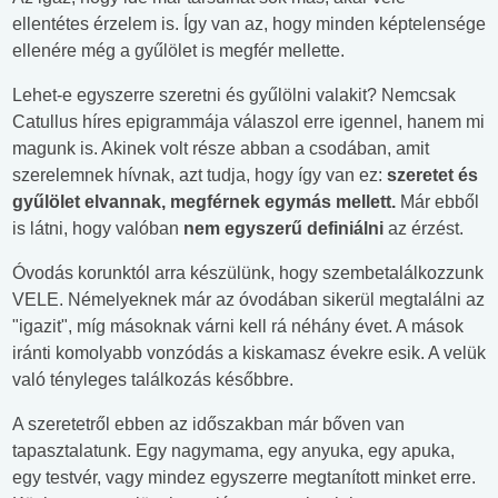
ellentétes érzelem is. Így van az, hogy minden képtelensége
ellenére még a gyűlölet is megfér mellette.
Lehet-e egyszerre szeretni és gyűlölni valakit? Nemcsak
Catullus híres epigrammája válaszol erre igennel, hanem mi
magunk is. Akinek volt része abban a csodában, amit
szerelemnek hívnak, azt tudja, hogy így van ez:
szeretet és
gyűlölet elvannak, megférnek egymás mellett.
Már ebből
is látni, hogy valóban
nem egyszerű definiálni
az érzést.
Óvodás korunktól arra készülünk, hogy szembetalálkozzunk
VELE. Némelyeknek már az óvodában sikerül megtalálni az
"igazit", míg másoknak várni kell rá néhány évet. A mások
iránti komolyabb vonzódás a kiskamasz évekre esik. A velük
való tényleges találkozás későbbre.
A szeretetről ebben az időszakban már bőven van
tapasztalatunk. Egy nagymama, egy anyuka, egy apuka,
egy testvér, vagy mindez egyszerre megtanított minket erre.