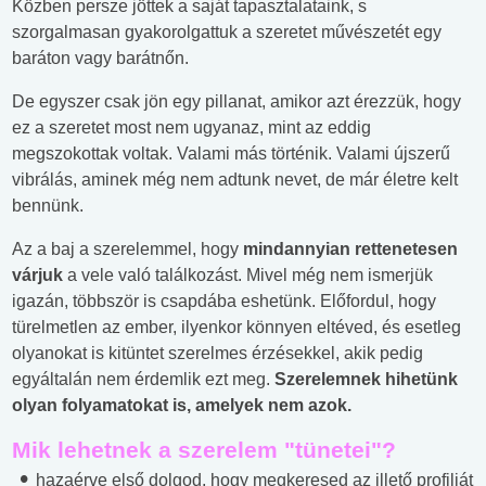
Közben persze jöttek a saját tapasztalataink, s
szorgalmasan gyakorolgattuk a szeretet művészetét egy
baráton vagy barátnőn.
De egyszer csak jön egy pillanat, amikor azt érezzük, hogy
ez a szeretet most nem ugyanaz, mint az eddig
megszokottak voltak. Valami más történik. Valami újszerű
vibrálás, aminek még nem adtunk nevet, de már életre kelt
bennünk.
Az a baj a szerelemmel, hogy
mindannyian rettenetesen
várjuk
a vele való találkozást. Mivel még nem ismerjük
igazán, többször is csapdába eshetünk. Előfordul, hogy
türelmetlen az ember, ilyenkor könnyen eltéved, és esetleg
olyanokat is kitüntet szerelmes érzésekkel, akik pedig
egyáltalán nem érdemlik ezt meg.
Szerelemnek hihetünk
olyan folyamatokat is, amelyek nem azok.
Mik lehetnek a szerelem "tünetei"?
hazaérve első dolgod, hogy megkeresed az illető profilját