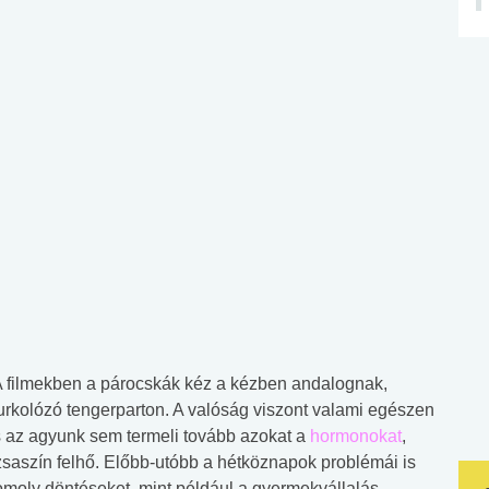
 A filmekben a párocskák kéz a kézben andalognak,
rkolózó tengerparton. A valóság viszont valami egészen
 az agyunk sem termeli tovább azokat a
hormonokat
,
saszín felhő. Előbb-utóbb a hétköznapok problémái is
moly döntéseket, mint például a gyermekvállalás,