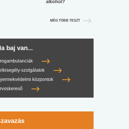
alkohol?
lábnyomod?
MÉG TÖBB TESZT
a baj van...
rogambulanciák
elkisegély-szolgálatok
yermekvédelmi központok
rvoskereső
Szavazás