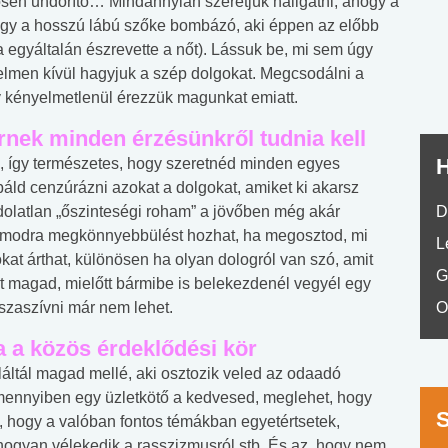
en undorító… Mindannyian szeretjük hallgatni, ahogy a
nyelvvizsga teszt -
teszt
ogy a hosszú lábú szőke bombázó, aki éppen az előbb
No.42
ha egyáltalán észrevette a nőt). Lássuk be, mi sem úgy
yelmen kívül hagyjuk a szép dolgokat. Megcsodálni a
 kényelmetlenül érezzük magunkat emiatt.
rnek minden érzésünkről tudnia kell
H
 így természetes, hogy szeretnéd minden egyes
ld cenzúrázni azokat a dolgokat, amiket ki akarsz
dolatlan „őszinteségi roham” a jövőben még akár
D
 számodra megkönnyebbülést hozhat, ha megosztod, mi
L
at árthat, különösen ha olyan dologról van szó, amit
G
 magad, mielőtt bármibe is belekezdenél vegyél egy
szaszívni már nem lehet.
O
a a közös érdeklődési kör
láltál magad mellé, aki osztozik veled az odaadó
amennyiben egy üzletkötő a kedvesed, meglehet, hogy
, hogy a valóban fontos témákban egyetértsetek,
 hogyan vélekedik a rasszizmusról stb. És az, hogy nem