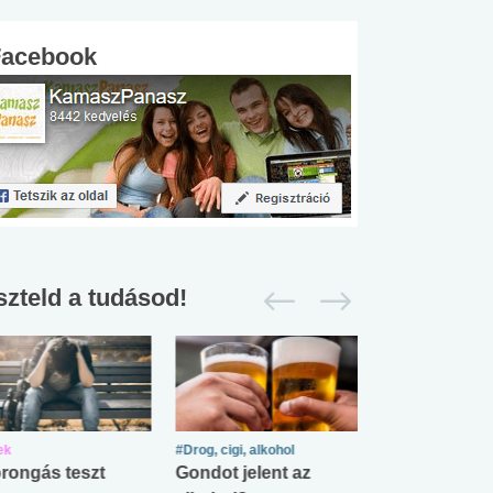
Facebook
szteld a tudásod!
ek
#Drog, cigi, alkohol
#Zöldövezet
rongás teszt
Gondot jelent az
Mekkora az ö