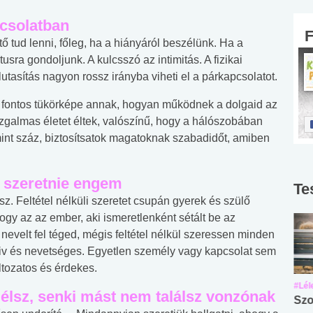
pcsolatban
 tud lenni, főleg, ha a hiányáról beszélünk. Ha a
ktusra gondoljunk. A kulcsszó az intimitás. A fizikai
lutasítás nagyon rossz irányba viheti el a párkapcsolatot.
tje fontos tükörképe annak, hogyan működnek a dolgaid az
ozgalmas életet éltek, valószínű, hogy a hálószobában
mint száz, biztosítsatok magatoknak szabadidőt, amiben
ll szeretnie engem
Te
. Feltétel nélküli szeretet csupán gyerek és szülő
hogy az az ember, aki ismeretlenként sétált be az
nevelt fel téged, mégis feltétel nélkül szeressen minden
aiv és nevetséges. Egyetlen személy vagy kapcsolat sem
ltozatos és érdekes.
#Suli, munka
#Suli, munka
#Lél
 élsz, senki mást nem találsz vonzónak
Angol középfokú
Internet-függőség
Szo