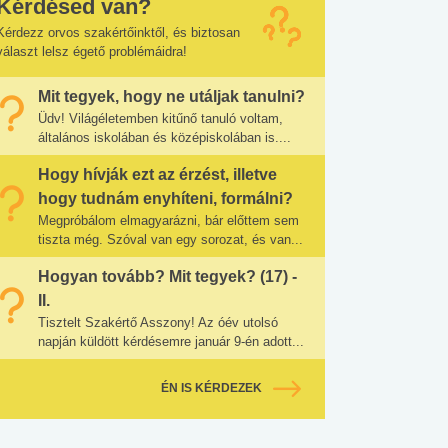
Kérdésed van?
Kérdezz orvos szakértőinktől, és biztosan
választ lelsz égető problémáidra!
Mit tegyek, hogy ne utáljak tanulni?
Üdv! Világéletemben kitűnő tanuló voltam,
általános iskolában és középiskolában is....
Hogy hívják ezt az érzést, illetve
hogy tudnám enyhíteni, formálni?
Megpróbálom elmagyarázni, bár előttem sem
tiszta még. Szóval van egy sorozat, és van...
Hogyan tovább? Mit tegyek? (17) -
II.
Tisztelt Szakértő Asszony! Az óév utolsó
napján küldött kérdésemre január 9-én adott...
ÉN IS KÉRDEZEK