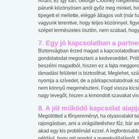
Aham, ez így van, George Clooney meglehetős
lábnyomod?
tudásteszt
párunk közönyösen arról győz meg minket, h
tipegett el mellette, eléggé átlagos volt (már 
vagyunk teremtve, hogy teljes közönnyel, fig
szépet természetes ösztön, nem szabad, hogy
7. Egy jó kapcsolatban a partne
Biztonságban érzed magad a kapcsolatodban,
gondolatodat megosztani a kedveseddel. Próbá
beszélni magadból, hiszen ez a fajta meggon
támadási felületet is biztosíthat. Meglehet,
nyomja a szívedet, de a párkapcsolatodnak sok
nem könnyű megemészteni. Fogd vissza kicsit
nagy levegőt, hiszen a kimondott szavakat vis
8. A jól működő kapcsolat alapj
Megütötted a főnyereményt, ha olyasvalakit ta
rajongásban, ami a virágültetéshez fűz, bár 
akad egy kis problémád ezzel. A legfontosabb
például, hogy mit gondol a gyerekvállalásról,