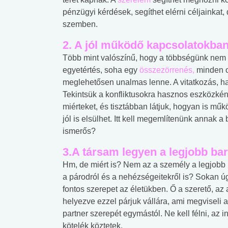
pénzügyi kérdések, segíthet elérni céljainkat
szemben.
2. A jól működő kapcsolatokban
Több mint valószínű, hogy a többségünk nem
egyetértés, soha egy
összezörrenés,
minden ol
meglehetősen unalmas lenne. A vitatkozás, ha
Tekintsük a konfliktusokra hasznos eszközként
miérteket, és tisztábban látjuk, hogyan is m
jól is elsülhet. Itt kell megemlítenünk annak 
ismerős?
3.A társam legyen a legjobb ba
Hm, de miért is? Nem az a személy a legjobb 
a párodról és a nehézségeitekről is? Sokan úg
fontos szerepet az életükben. Ő a szerető, az
helyezve ezzel párjuk vállára, ami megviseli a 
partner szerepét egymástól. Ne kell félni, az 
kötelék köztetek.