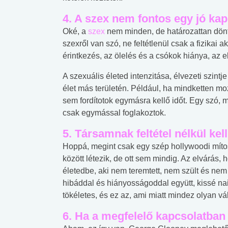
4. A szex nem fontos egy jó ka
Oké, a
szex
nem minden, de határozattan döntő
szexről van szó, ne feltétlenül csak a fizikai a
érintkezés, az ölelés és a csókok hiánya, az e
A szexuális életed intenzitása, élvezeti szin
élet más területén. Például, ha mindketten m
sem fordítotok egymásra kellő időt. Egy szó, 
csak egymással foglakoztok.
5. Társamnak feltétel nélkül ke
Hoppá, megint csak egy szép hollywoodi mítosz
között létezik, de ott sem mindig. Az elvárás, 
életedbe, aki nem teremtett, nem szült és nem 
hibáddal és hiányosságoddal együtt, kissé n
tökéletes, és ez az, ami miatt mindez olyan vá
 alkohol
#Zöldövezet
#Betegségek
6. Ha a megfelelő kapcsolatban
lent az
Mekkora az ökológiai
Elsősegély