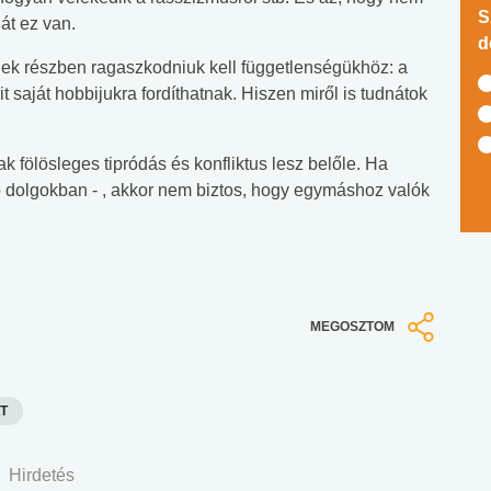
S
át ez van.
d
nek részben ragaszkodniuk kell függetlenségükhöz: a
 saját hobbijukra fordíthatnak. Hiszen miről is tudnátok
ak fölösleges tipródás és konfliktus lesz belőle. Ha
 dolgokban - , akkor nem biztos, hogy egymáshoz valók
MEGOSZTOM
T
Hirdetés