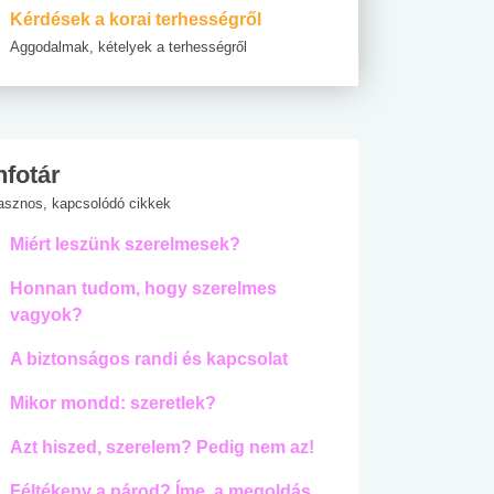
Kérdések a korai terhességről
Aggodalmak, kételyek a terhességről
nfotár
asznos, kapcsolódó cikkek
Miért leszünk szerelmesek?
Honnan tudom, hogy szerelmes
vagyok?
A biztonságos randi és kapcsolat
Mikor mondd: szeretlek?
Azt hiszed, szerelem? Pedig nem az!
Féltékeny a párod? Íme, a megoldás