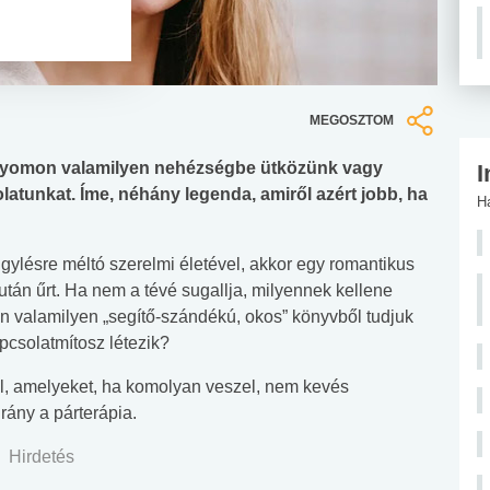
MEGOSZTOM
nyomon valamilyen nehézségbe ütközünk vagy
I
latunkat. Íme, néhány legenda, amiről azért jobb, ha
H
gylésre méltó szerelmi életével, akkor egy romantikus
tán űrt. Ha nem a tévé sugallja, milyennek kellene
an valamilyen „segítő-szándékú, okos” könyvből tudjuk
csolatmítosz létezik?
ül, amelyeket, ha komolyan veszel, nem kevés
rány a párterápia.
Hirdetés