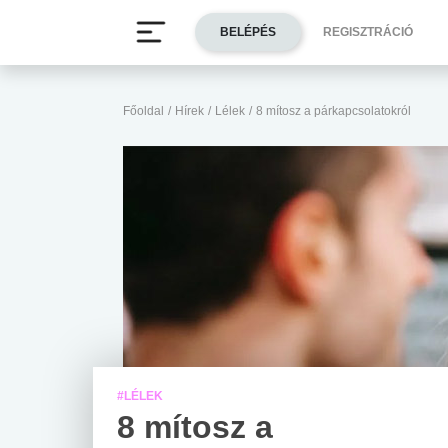
BELÉPÉS
REGISZTRÁCIÓ
Főoldal
/
Hírek
/
Lélek
/
8 mítosz a párkapcsolatokról
#LÉLEK
8 mítosz a