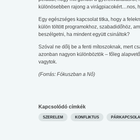
különösebben rajong a virágpiacokért…nos, h
Egy egészséges kapcsolat titka, hogy a felek
külön töltött programokhoz, szabadidőhöz, amit
beszélgetni, ha mindent együtt csináltok?
Szóval ne dőlj be a fenti mítoszoknak, mert cs
azonban nagyon különböztök – főleg alapvető
vagytok.
(Forrás: Fókuszban a Nő)
Kapcsolódó címkék
SZERELEM
KONFLIKTUS
PÁRKAPCSOLA