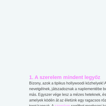
1. A szerelem mindent legyőz
Bizony, azok a tipikus hollywoodi közhelyek!
nevetgélnek, játszadoznak a naplementébe bu
más. Egyszer vége lesz a mézes heteknek, és
amelyek ködén át az életünk egy ragacsos róz
teret kapnak. A
szerelem
segíthet meghozni ko