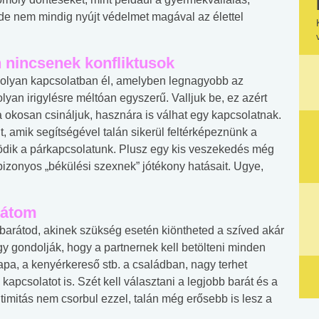
, de nem mindig nyújt védelmet magával az élettel
 nincsenek konfliktusok
 olyan kapcsolatban él, amelyben legnagyobb az
yan irigylésre méltóan egyszerű. Valljuk be, ez azért
 okosan csináljuk, hasznára is válhat egy kapcsolatnak.
, amik segítségével talán sikerül feltérképeznünk a
űködik a párkapcsolatunk. Plusz egy kis veszekedés még
a bizonyos „békülési szexnek” jótékony hatásait. Ugye,
rátom
barátod, akinek szükség esetén kiöntheted a szíved akár
y gondolják, hogy a partnernek kell betölteni minden
 apa, a kenyérkereső stb. a családban, nagy terhet
kapcsolatot is. Szét kell választani a legjobb barát és a
intimitás nem csorbul ezzel, talán még erősebb is lesz a