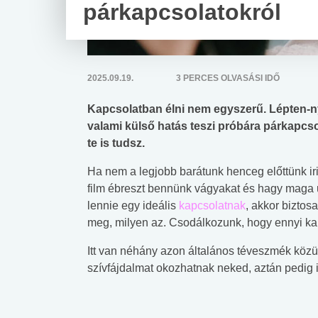
párkapcsolatokról
2025.09.19.
3 PERCES OLVASÁSI IDŐ
Kapcsolatban élni nem egyszerű. Lépten-
valami külső hatás teszi próbára párkapcso
te is tudsz.
Ha nem a legjobb barátunk henceg előttünk iri
film ébreszt bennünk vágyakat és hagy maga u
lennie egy ideális
kapcsolatnak
, akkor biztos
meg, milyen az. Csodálkozunk, hogy ennyi kap
Itt van néhány azon általános téveszmék köz
szívfájdalmat okozhatnak neked, aztán pedig i