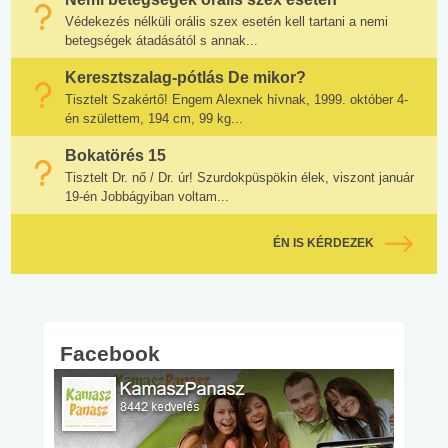
Védekezés nélküli orális szex esetén kell tartani a nemi
betegségek átadásától s annak...
Keresztszalag-pótlás De mikor?
Tisztelt Szakértő! Engem Alexnek hívnak, 1999. október 4-
én születtem, 194 cm, 99 kg...
Bokatörés 15
Tisztelt Dr. nő / Dr. úr! Szurdokpüspökin élek, viszont január
19-én Jobbágyiban voltam...
ÉN IS KÉRDEZEK
Facebook