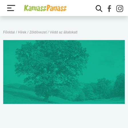
Főoldal
/
Hírek
/
Zöldövezet
/
Védd az állatokat!