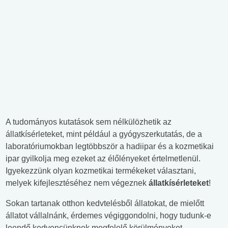
A tudományos kutatások sem nélkülözhetik az
állatkísérleteket, mint például a gyógyszerkutatás, de a
laboratóriumokban legtöbbször a hadiipar és a kozmetikai
ipar gyilkolja meg ezeket az élőlényeket értelmetlenül.
Igyekezzünk olyan kozmetikai termékeket választani,
melyek kifejlesztéséhez nem végeznek
állatkísérleteket
!
Sokan tartanak otthon kedvtelésből állatokat, de mielőtt
állatot vállalnánk, érdemes végiggondolni, hogy tudunk-e
leendő kedvencünknek megfelelő körülményeket