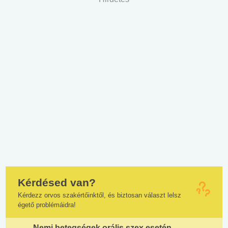
Kérdésed van?
Kérdezz orvos szakértőinktől, és biztosan választ lelsz
égető problémáidra!
Nemi betegségek orális szex esetén