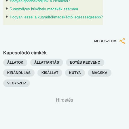
Hogyan gondoskodjunk a cicánkról?
5 veszélyes búvóhely macskák számára
Hogyan leszel a kutyádtól/macskádtól egészségesebb?
MEGOSZTOM
Kapcsolódó címkék
ÁLLATOK
ÁLLATTARTÁS
EGYÉB KEDVENC
KIRÁNDULÁS
KISÁLLAT
KUTYA
MACSKA
VEGYSZER
Hirdetés