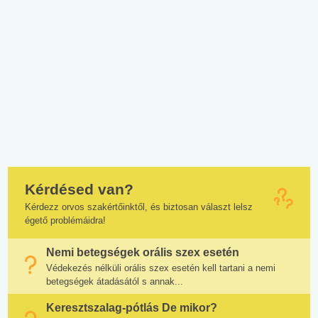
Kérdésed van?
Kérdezz orvos szakértőinktől, és biztosan választ lelsz
égető problémáidra!
Nemi betegségek orális szex esetén
Védekezés nélküli orális szex esetén kell tartani a nemi
betegségek átadásától s annak...
Keresztszalag-pótlás De mikor?