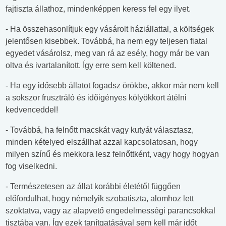
fajtiszta állathoz, mindenképpen keress fel egy ilyet.
- Ha összehasonlítjuk egy vásárolt háziállattal, a költségek
jelentősen kisebbek. Továbbá, ha nem egy teljesen fiatal
egyedet vásárolsz, meg van rá az esély, hogy már be van
oltva és ivartalanított. Így erre sem kell költened.
- Ha egy idősebb állatot fogadsz örökbe, akkor már nem kell
a sokszor frusztráló és időigényes kölyökkort átélni
kedvenceddel!
- Továbbá, ha felnőtt macskát vagy kutyát választasz,
minden kételyed elszállhat azzal kapcsolatosan, hogy
milyen színű és mekkora lesz felnőttként, vagy hogy hogyan
fog viselkedni.
- Természetesen az állat korábbi életétől függően
előfordulhat, hogy némelyik szobatiszta, alomhoz lett
szoktatva, vagy az alapvető engedelmességi parancsokkal
tisztába van. Így ezek tanítgatásával sem kell már időt