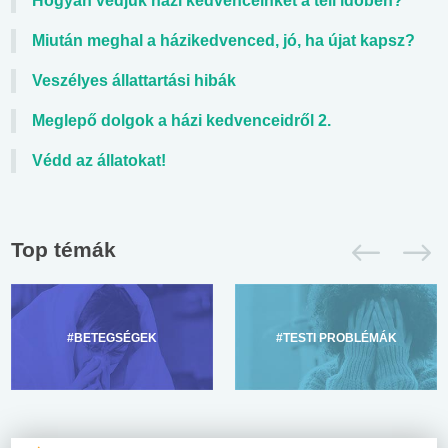
Hogyan védjük házi kedvenceinket a téli időben?
Miután meghal a házikedvenced, jó, ha újat kapsz?
Veszélyes állattartási hibák
Meglepő dolgok a házi kedvenceidről 2.
Védd az állatokat!
Top témák
#BETEGSÉGEK
#TESTI PROBLÉMÁK