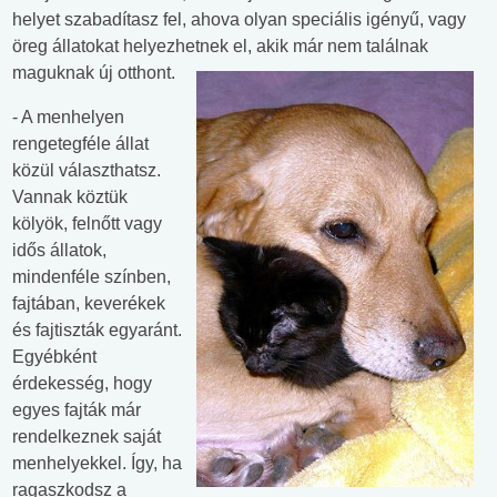
helyet szabadítasz fel, ahova olyan speciális igényű, vagy
öreg állatokat helyezhetnek el, akik már nem találnak
maguknak új otthont.
- A menhelyen
rengetegféle állat
közül választhatsz.
Vannak köztük
kölyök, felnőtt vagy
idős állatok,
mindenféle színben,
fajtában, keverékek
és fajtiszták egyaránt.
Egyébként
érdekesség, hogy
egyes fajták már
rendelkeznek saját
menhelyekkel. Így, ha
ragaszkodsz a