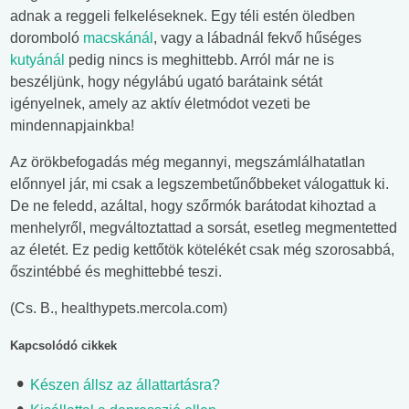
adnak a reggeli felkeléseknek. Egy téli estén öledben
doromboló
macskánál
, vagy a lábadnál fekvő hűséges
kutyánál
pedig nincs is meghittebb. Arról már ne is
beszéljünk, hogy négylábú ugató barátaink sétát
igényelnek, amely az aktív életmódot vezeti be
mindennapjainkba!
Az örökbefogadás még megannyi, megszámlálhatatlan
előnnyel jár, mi csak a legszembetűnőbbeket válogattuk ki.
De ne feledd, azáltal, hogy szőrmók barátodat kihoztad a
menhelyről, megváltoztattad a sorsát, esetleg megmentetted
az életét. Ez pedig kettőtök kötelékét csak még szorosabbá,
őszintébbé és meghittebbé teszi.
(Cs. B., healthypets.mercola.com)
Kapcsolódó cikkek
Készen állsz az állattartásra?