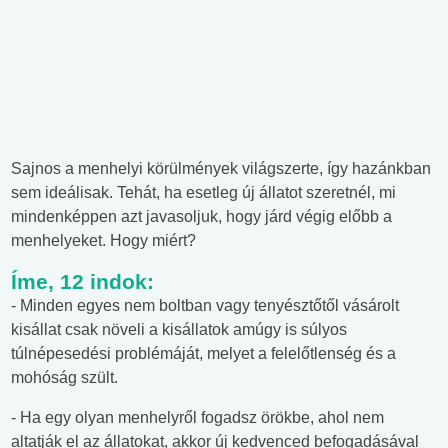
Sajnos a menhelyi körülmények világszerte, így hazánkban
sem ideálisak. Tehát, ha esetleg új állatot szeretnél, mi
mindenképpen azt javasoljuk, hogy járd végig előbb a
menhelyeket. Hogy miért?
Íme, 12 indok:
- Minden egyes nem boltban vagy tenyésztőtől vásárolt
kisállat csak növeli a kisállatok amúgy is súlyos
túlnépesedési problémáját, melyet a felelőtlenség és a
mohóság szült.
- Ha egy olyan menhelyről fogadsz örökbe, ahol nem
altatják el az állatokat, akkor új kedvenced befogadásával