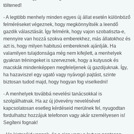
töltened!
- A legtöbb menhely minden egyes új állat esetén különböző
felméréseket végeznek, hogy megkönnyítsék a leendő
gazdik választását. Így felmérik, hogy vajon szobatiszta-e,
mennyire van hozzá szokva emberekhez, más állatokhoz és
azt is, hogy milyen habitusú embereknek ajánlják. Ha
valamilyen tulajdonsága még nem kifejlett, a menhelyek
gyakran tréningeket is szerveznek, hogy a kutyusok és
macskák mindenképpen megfeleljenek új gazdijuknak. Így,
ha hazaviszel egy ugató vagy nyávogó pajtást, szinte
biztosan tudod majd, hogy hogyan fog viselkedni!
- A menhelyek továbbá nevelési tanácsokkal is
szolgálhatnak. Ha az új jövevény nevelésével
kapcsolatosan esetleg kérdéseid merülnek fel, nyugodtan
fordulhatsz hozzájuk telefonon vagy akár személyesen is!
Segíteni fognak!