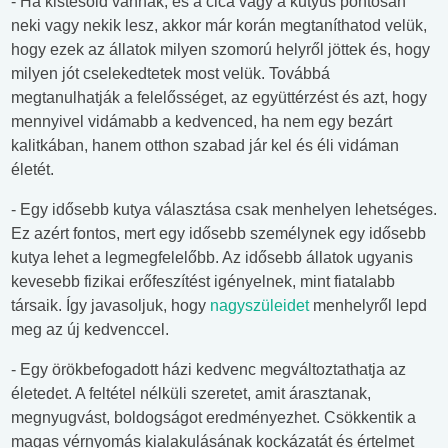
- Ha kistesóid vannak, és a cica vagy a kutyus pontosan
neki vagy nekik lesz, akkor már korán megtaníthatod velük,
hogy ezek az állatok milyen szomorú helyről jöttek és, hogy
milyen jót cselekedtetek most velük. Továbbá
megtanulhatják a felelősséget, az együttérzést és azt, hogy
mennyivel vidámabb a kedvenced, ha nem egy bezárt
kalitkában, hanem otthon szabad jár kel és éli vidáman
életét.
- Egy idősebb kutya választása csak menhelyen lehetséges.
Ez azért fontos, mert egy idősebb személynek egy idősebb
kutya lehet a legmegfelelőbb. Az idősebb állatok ugyanis
kevesebb fizikai erőfeszítést igényelnek, mint fiatalabb
társaik. Így javasoljuk, hogy
nagyszüleidet
menhelyről lepd
meg az új kedvenccel.
- Egy örökbefogadott házi kedvenc megváltoztathatja az
életedet. A feltétel nélküli szeretet, amit árasztanak,
megnyugvást, boldogságot eredményezhet. Csökkentik a
magas vérnyomás kialakulásának kockázatát és értelmet