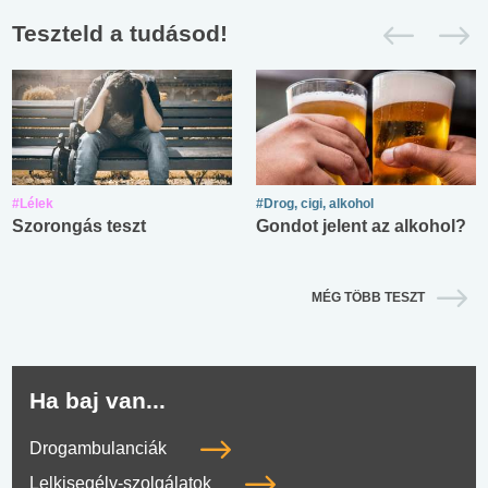
Teszteld a tudásod!
#Lélek
#Drog, cigi, alkohol
Szorongás teszt
Gondot jelent az alkohol?
MÉG TÖBB TESZT
Ha baj van...
Drogambulanciák
Lelkisegély-szolgálatok