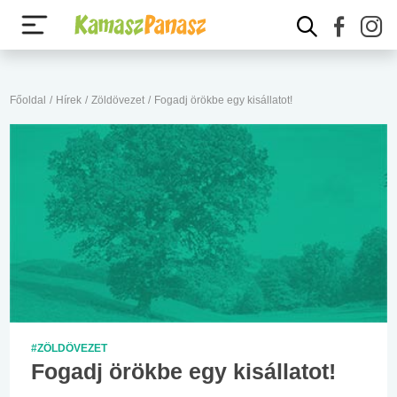
Főoldal
/
Hírek
/
Zöldövezet
/
Fogadj örökbe egy kisállatot!
#ZÖLDÖVEZET
Fogadj örökbe egy kisállatot!