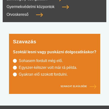
Gyermekvédelmi központok
Orvoskereső
Szavazás
Szoktál lesni vagy puskázni dolgozatíráskor?
Sohasem fordult még elő.
Egyszer-kétszer volt már rá példa.
Gyakran elő szokott fordulni.
SZAVAZAT ELKÜLDÉSE