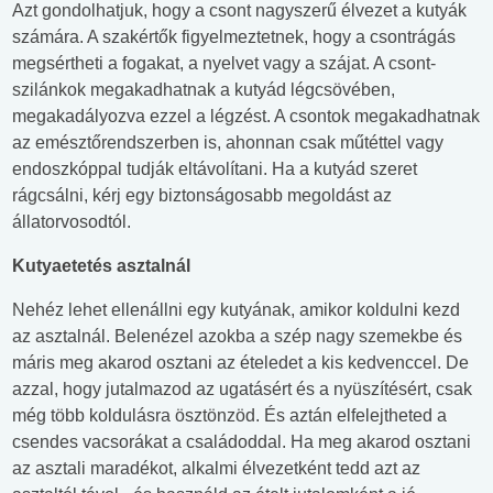
Azt gondolhatjuk, hogy a csont nagyszerű élvezet a kutyák
számára. A szakértők figyelmeztetnek, hogy a csontrágás
megsértheti a fogakat, a nyelvet vagy a szájat. A csont-
szilánkok megakadhatnak a kutyád légcsövében,
megakadályozva ezzel a légzést. A csontok megakadhatnak
az emésztőrendszerben is, ahonnan csak műtéttel vagy
endoszkóppal tudják eltávolítani. Ha a kutyád szeret
rágcsálni, kérj egy biztonságosabb megoldást az
állatorvosodtól.
Kutyaetetés asztalnál
Nehéz lehet ellenállni egy kutyának, amikor koldulni kezd
az asztalnál. Belenézel azokba a szép nagy szemekbe és
máris meg akarod osztani az ételedet a kis kedvenccel. De
azzal, hogy jutalmazod az ugatásért és a nyüszítésért, csak
még több koldulásra ösztönzöd. És aztán elfelejtheted a
csendes vacsorákat a családoddal. Ha meg akarod osztani
az asztali maradékot, alkalmi élvezetként tedd azt az