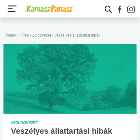
Főoldal
/
Hírek
/
Zöldövezet
/
Veszélyes állattartási hibák
#ZÖLDÖVEZET
Veszélyes állattartási hibák