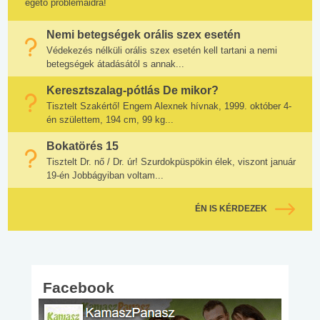
égető problémáidra!
Nemi betegségek orális szex esetén
Védekezés nélküli orális szex esetén kell tartani a nemi
betegségek átadásától s annak...
Keresztszalag-pótlás De mikor?
Tisztelt Szakértő! Engem Alexnek hívnak, 1999. október 4-
én születtem, 194 cm, 99 kg...
Bokatörés 15
Tisztelt Dr. nő / Dr. úr! Szurdokpüspökin élek, viszont január
19-én Jobbágyiban voltam...
ÉN IS KÉRDEZEK
Facebook