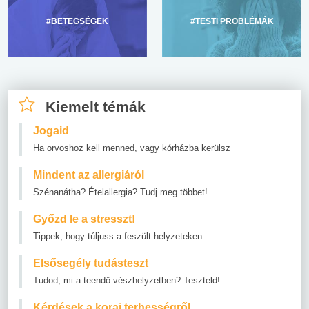
#BETEGSÉGEK
#TESTI PROBLÉMÁK
Kiemelt témák
Jogaid
Ha orvoshoz kell menned, vagy kórházba kerülsz
Mindent az allergiáról
Szénanátha? Ételallergia? Tudj meg többet!
Győzd le a stresszt!
Tippek, hogy túljuss a feszült helyzeteken.
Elsősegély tudásteszt
Tudod, mi a teendő vészhelyzetben? Teszteld!
Kérdések a korai terhességről