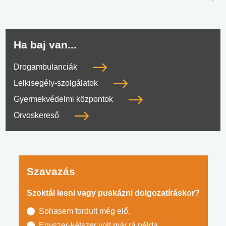
Ha baj van...
Drogambulanciák
Lelkisegély-szolgálatok
Gyermekvédelmi központok
Orvoskereső
Szavazás
Szoktál lesni vagy puskázni dolgozatíráskor?
Sohasem fordult még elő.
Egyszer-kétszer volt már rá példa.