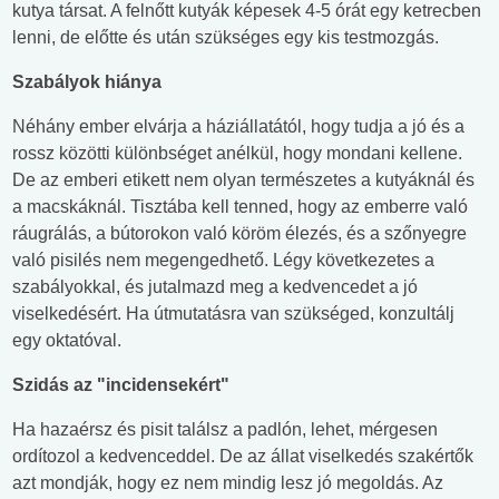
kutya társat. A felnőtt kutyák képesek 4-5 órát egy ketrecben
lenni, de előtte és után szükséges egy kis testmozgás.
Szabályok hiánya
Néhány ember elvárja a háziállatától, hogy tudja a jó és a
rossz közötti különbséget anélkül, hogy mondani kellene.
De az emberi etikett nem olyan természetes a kutyáknál és
a macskáknál. Tisztába kell tenned, hogy az emberre való
ráugrálás, a bútorokon való köröm élezés, és a szőnyegre
való pisilés nem megengedhető. Légy következetes a
szabályokkal, és jutalmazd meg a kedvencedet a jó
viselkedésért. Ha útmutatásra van szükséged, konzultálj
egy oktatóval.
Szidás az "incidensekért"
Ha hazaérsz és pisit találsz a padlón, lehet, mérgesen
ordítozol a kedvenceddel. De az állat viselkedés szakértők
azt mondják, hogy ez nem mindig lesz jó megoldás. Az