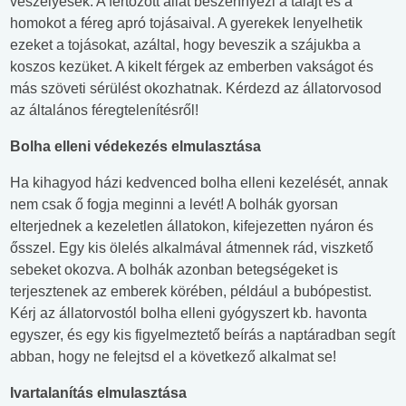
veszélyesek. A fertőzött állat beszennyezi a talajt és a
homokot a féreg apró tojásaival. A gyerekek lenyelhetik
ezeket a tojásokat, azáltal, hogy beveszik a szájukba a
koszos kezüket. A kikelt férgek az emberben vakságot és
más szöveti sérülést okozhatnak. Kérdezd az állatorvosod
az általános féregtelenítésről!
Bolha elleni védekezés elmulasztása
Ha kihagyod házi kedvenced bolha elleni kezelését, annak
nem csak ő fogja meginni a levét! A bolhák gyorsan
elterjednek a kezeletlen állatokon, kifejezetten nyáron és
ősszel. Egy kis ölelés alkalmával átmennek rád, viszkető
sebeket okozva. A bolhák azonban betegségeket is
terjesztenek az emberek körében, például a bubópestist.
Kérj az állatorvostól bolha elleni gyógyszert kb. havonta
egyszer, és egy kis figyelmeztető beírás a naptáradban segít
abban, hogy ne felejtsd el a következő alkalmat se!
Ivartalanítás elmulasztása