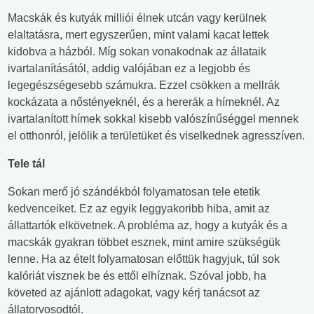
Macskák és kutyák milliói élnek utcán vagy kerülnek
elaltatásra, mert egyszerűen, mint valami kacat lettek
kidobva a házból. Míg sokan vonakodnak az állataik
ivartalanításától, addig valójában ez a legjobb és
legegészségesebb számukra. Ezzel csökken a mellrák
kockázata a nőstényeknél, és a hererák a hímeknél. Az
ivartalanított hímek sokkal kisebb valószínűséggel mennek
el otthonról, jelölik a területüket és viselkednek agresszíven.
Tele tál
Sokan merő jó szándékból folyamatosan tele etetik
kedvenceiket. Ez az egyik leggyakoribb hiba, amit az
állattartók elkövetnek. A probléma az, hogy a kutyák és a
macskák gyakran többet esznek, mint amire szükségük
lenne. Ha az ételt folyamatosan előttük hagyjuk, túl sok
kalóriát visznek be és ettől elhíznak. Szóval jobb, ha
követed az ajánlott adagokat, vagy kérj tanácsot az
állatorvosodtól.