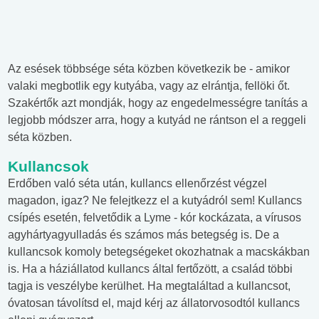
Az esések többsége séta közben következik be - amikor
valaki megbotlik egy kutyába, vagy az elrántja, fellöki őt.
Szakértők azt mondják, hogy az engedelmességre tanítás a
legjobb módszer arra, hogy a kutyád ne rántson el a reggeli
séta közben.
Kullancsok
Erdőben való séta után, kullancs ellenőrzést végzel
magadon, igaz? Ne felejtkezz el a kutyádról sem! Kullancs
csípés esetén, felvetődik a Lyme - kór kockázata, a vírusos
agyhártyagyulladás és számos más betegség is. De a
kullancsok komoly betegségeket okozhatnak a macskákban
is. Ha a háziállatod kullancs által fertőzött, a család többi
tagja is veszélybe kerülhet. Ha megtaláltad a kullancsot,
óvatosan távolítsd el, majd kérj az állatorvosodtól kullancs