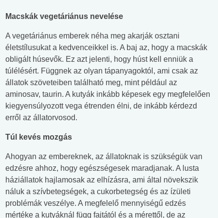
Macskák vegetáriánus nevelése
A vegetáriánus emberek néha meg akarják osztani
életstílusukat a kedvenceikkel is. A baj az, hogy a macskák
obligált húsevők. Ez azt jelenti, hogy húst kell enniük a
túlélésért. Függnek az olyan tápanyagoktól, ami csak az
állatok szöveteiben található meg, mint például az
aminosav, taurin. A kutyák inkább képesek egy megfelelően
kiegyensúlyozott vega étrenden élni, de inkább kérdezd
erről az állatorvosod.
Túl kevés mozgás
Ahogyan az embereknek, az állatoknak is szükségük van
edzésre ahhoz, hogy egészségesek maradjanak. A lusta
háziállatok hajlamosak az elhízásra, ami által növekszik
náluk a szívbetegségek, a cukorbetegség és az ízületi
problémák veszélye. A megfelelő mennyiségű edzés
mértéke a kutyáknál függ fajtától és a mérettől, de az