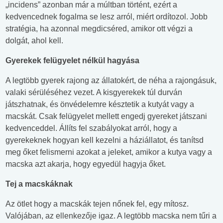
„incidens” azonban már a múltban történt, ezért a
kedvencednek fogalma se lesz arról, miért ordítozol. Jobb
stratégia, ha azonnal megdicséred, amikor ott végzi a
dolgát, ahol kell.
Gyerekek felügyelet nélkül hagyása
A legtöbb gyerek rajong az állatokért, de néha a rajongásuk,
valaki sérüléséhez vezet. A kisgyerekek túl durván
játszhatnak, és önvédelemre késztetik a kutyát vagy a
macskát. Csak felügyelet mellett engedj gyereket játszani
kedvenceddel. Állíts fel szabályokat arról, hogy a
gyerekeknek hogyan kell kezelni a háziállatot, és tanítsd
meg őket felismerni azokat a jeleket, amikor a kutya vagy a
macska azt akarja, hogy egyedül hagyja őket.
Tej a macskáknak
Az ötlet hogy a macskák tejen nőnek fel, egy mítosz.
Valójában, az ellenkezője igaz. A legtöbb macska nem tűri a