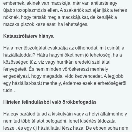
embernek, akinek van macskája, már van antiteste egy
újabb toxoplazmózis ellen. A szakértők azt ajánlják a terhes
nőknek, hogy tartsák meg a macskájukat, de kerüljék a
macska piszok kezelését, ha lehetséges.
Katasztrófaterv hiánya
Ha a mentőszolgálat evakuálja az otthonodat, mit csinálj a
háziállatoddal? Hátra hagyni őket nem jó lehetőség, ha a
közösséged tűz, víz vagy hurrikán eredetű szél által
fenyegetett. És nem minden vöröskereszt menhely
engedélyezi, hogy magaddal vidd kedvencedet. A legjobb
egy háziállat-barát menhely, érdemes ezek elérhetőségéről
tudni.
Hirtelen felindulásból való örökbefogadás
Ha egy barátod túlad a kiskutyáin vagy a helyi állatmenhely
nem tud több állatot befogadni, lehet kísértés áldozata
leszel, és egy új háziállattal térsz haza. De ebben soha nem