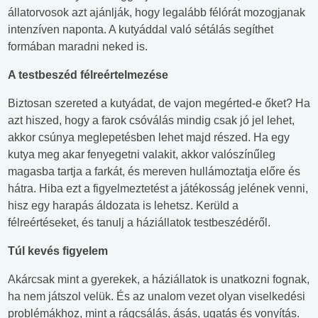
állatorvosok azt ajánlják, hogy legalább félórát mozogjanak
intenzíven naponta. A kutyáddal való sétálás segíthet
formában maradni neked is.
A testbeszéd félreértelmezése
Biztosan szereted a kutyádat, de vajon megérted-e őket? Ha
azt hiszed, hogy a farok csóválás mindig csak jó jel lehet,
akkor csúnya meglepetésben lehet majd részed. Ha egy
kutya meg akar fenyegetni valakit, akkor valószínűleg
magasba tartja a farkát, és mereven hullámoztatja előre és
hátra. Hiba ezt a figyelmeztetést a játékosság jelének venni,
hisz egy harapás áldozata is lehetsz. Kerüld a
félreértéseket, és tanulj a háziállatok testbeszédéről.
Túl kevés figyelem
Akárcsak mint a gyerekek, a háziállatok is unatkozni fognak,
ha nem játszol velük. És az unalom vezet olyan viselkedési
problémákhoz, mint a rágcsálás, ásás, ugatás és vonyítás.