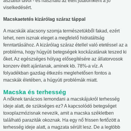
asztaltól távol - és használd az ételt jutalomként a jó
viselkedésért.
Macskaetetés kizárólag száraz táppal
A macskák alacsony szomja természetükből fakad, ezért
lehet, nem isznak eleget a megfelelő hidratáltság
fenntartásához. A kizárólag száraz étellel való etetéssel az a
probléma, hogy húgyúti betegségek kockázatának teszed ki
őket. Az egészséges hólyag elősegítésére az állatorvosok
konzerv ételt ajánlanak, aminek kb. 78%-a víz. A
folyadékban gazdag étkezés meglehetősen fontos a
macskák életében, a húgyúti problémák miatt.
Macska és terhesség
A nőknek tanácsos lemondani a macskájukról terhesség
ideje alatt, de szükséges ez? A kapcsolódó betegséget
toxoplazmózisnak nevezik, amit a macska székletben
található paraziták okoznak. Ha egy nő frissen fertőzött a
terhesség ideje alatt, a magzata sérült lesz. De a legtöbb