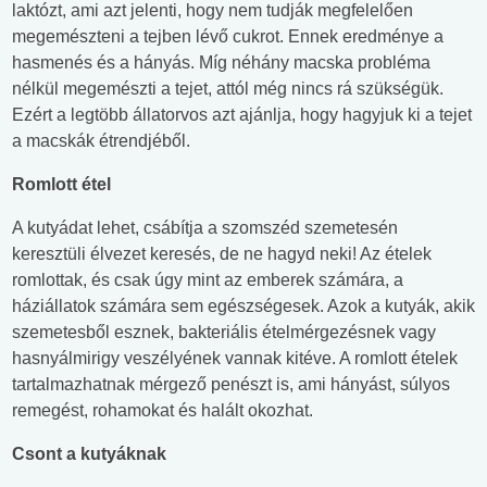
laktózt, ami azt jelenti, hogy nem tudják megfelelően
megemészteni a tejben lévő cukrot. Ennek eredménye a
hasmenés és a hányás. Míg néhány macska probléma
nélkül megemészti a tejet, attól még nincs rá szükségük.
Ezért a legtöbb állatorvos azt ajánlja, hogy hagyjuk ki a tejet
a macskák étrendjéből.
Romlott étel
A kutyádat lehet, csábítja a szomszéd szemetesén
keresztüli élvezet keresés, de ne hagyd neki! Az ételek
romlottak, és csak úgy mint az emberek számára, a
háziállatok számára sem egészségesek. Azok a kutyák, akik
szemetesből esznek, bakteriális ételmérgezésnek vagy
hasnyálmirigy veszélyének vannak kitéve. A romlott ételek
tartalmazhatnak mérgező penészt is, ami hányást, súlyos
remegést, rohamokat és halált okozhat.
Csont a kutyáknak