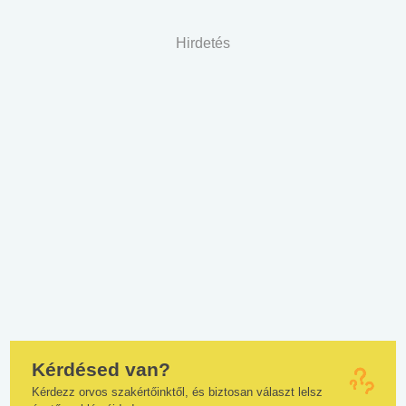
Hirdetés
Kérdésed van?
Kérdezz orvos szakértőinktől, és biztosan választ lelsz