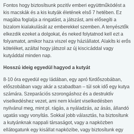
Fontos hogy biztosítsunk pozitív emberi együttműködést a
kis macskák és a kis kutyák életének első 7 hetében. Ez
magába foglalja a ringatást, a játszást, ami elősegíti a
bizalom kialakulását az emberekkel szemben. A tenyésztők
elkezdik ezeket a dolgokat, és neked folytatnod kell ezt a
folyamatot, amikor haza viszel egy háziállatot. Alakíts ki erős
köteléket, azáltal hogy játszol az új kiscicáddal vagy
kutyáddal minden nap.
Hosszú ideig egyedül hagyod a kutyát
8-10 óra egyedül egy ládában, egy apró fürdőszobában,
előszobában vagy akár a szabadban – túl sok idő egy kutya
számára. Szeparációs szorongáshoz és a destruktív
viselkedéshez vezet, ami nem kívánt viselkedésben
nyilvánul meg, mint pl. rágás, a nyáladzás, az ásás, állandó
ugatás vagy vonyítás. Sokkal jobb választás, ha biztosítunk
a kutyánknak nappali társaságot, vagy a napközben
ellátogatunk egy kisállat napközibe, vagy biztosítunk egy