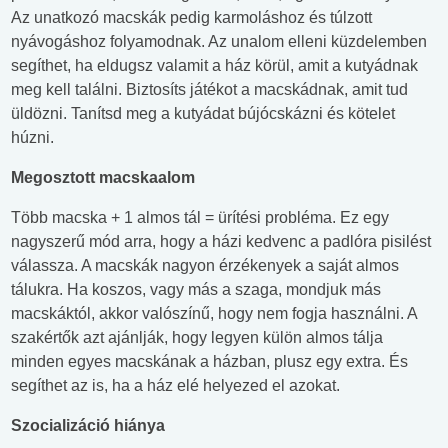
Az unatkozó macskák pedig karmoláshoz és túlzott
nyávogáshoz folyamodnak. Az unalom elleni küzdelemben
segíthet, ha eldugsz valamit a ház körül, amit a kutyádnak
meg kell találni. Biztosíts játékot a macskádnak, amit tud
üldözni. Tanítsd meg a kutyádat bújócskázni és kötelet
húzni.
Megosztott macskaalom
Több macska + 1 almos tál = ürítési probléma. Ez egy
nagyszerű mód arra, hogy a házi kedvenc a padlóra pisilést
válassza. A macskák nagyon érzékenyek a saját almos
tálukra. Ha koszos, vagy más a szaga, mondjuk más
macskáktól, akkor valószínű, hogy nem fogja használni. A
szakértők azt ajánlják, hogy legyen külön almos tálja
minden egyes macskának a házban, plusz egy extra. És
segíthet az is, ha a ház elé helyezed el azokat.
Szocializáció hiánya