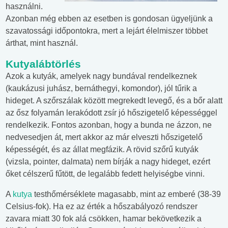
használni.
Azonban még ebben az esetben is gondosan ügyeljünk a
szavatossági időpontokra, mert a lejárt élelmiszer többet
árthat, mint használ.
Kutyalábtörlés
Azok a kutyák, amelyek nagy bundával rendelkeznek
(kaukázusi juhász, bernáthegyi, komondor), jól tűrik a
hideget. A szőrszálak között megrekedt levegő, és a bőr alatt
az ősz folyamán lerakódott zsír jó hőszigetelő képességgel
rendelkezik. Fontos azonban, hogy a bunda ne ázzon, ne
nedvesedjen át, mert akkor az már elveszti hőszigetelő
képességét, és az állat megfázik. A rövid szőrű kutyák
(vizsla, pointer, dalmata) nem bírják a nagy hideget, ezért
őket célszerű fűtött, de legalább fedett helyiségbe vinni.
A
kutya
testhőmérséklete magasabb, mint az emberé (38-39
Celsius-fok). Ha ez az érték a hőszabályozó rendszer
zavara miatt 30 fok alá csökken, hamar bekövetkezik a