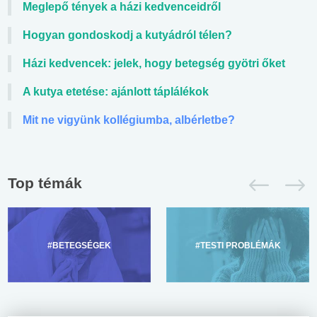
Meglepő tények a házi kedvenceidről
Hogyan gondoskodj a kutyádról télen?
Házi kedvencek: jelek, hogy betegség gyötri őket
A kutya etetése: ajánlott táplálékok
Mit ne vigyünk kollégiumba, albérletbe?
Top témák
#BETEGSÉGEK
#TESTI PROBLÉMÁK