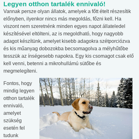
Legyen otthon tartalék ennivaló!
Vannak persze olyan állatok, amelyek a főtt ételt részesítik
előnyben, ilyenkor nincs más megoldás, főzni kell. Ha
viszont nem szeretnénk minden egyes napot állateledel
készítésével eltölteni, az is megoldható, hogy nagyobb
adagot készítünk, amelyet kisebb adagokra szétporciózva
és kis műanyag dobozokba becsomagolva a mélyhűtőbe
tesszük az ínségesebb napokra. Egy kis csomagot csak elő
kell venni, betenni a mikrohullámú sütőbe és
megmelegíteni.
Fontos, hogy
mindig legyen
otthon tartalék
ennivaló,
amelyet
szükség
esetén fel
tudunk