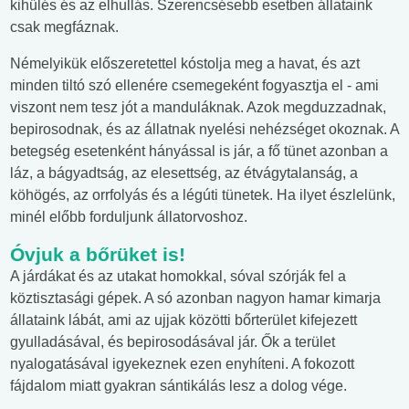
kihűlés és az elhullás. Szerencsésebb esetben állataink
csak megfáznak.
Némelyikük előszeretettel kóstolja meg a havat, és azt
minden tiltó szó ellenére csemegeként fogyasztja el - ami
viszont nem tesz jót a manduláknak. Azok megduzzadnak,
bepirosodnak, és az állatnak nyelési nehézséget okoznak. A
betegség esetenként hányással is jár, a fő tünet azonban a
láz, a bágyadtság, az elesettség, az étvágytalanság, a
köhögés, az orrfolyás és a légúti tünetek. Ha ilyet észlelünk,
minél előbb forduljunk állatorvoshoz.
Óvjuk a bőrüket is!
A járdákat és az utakat homokkal, sóval szórják fel a
köztisztasági gépek. A só azonban nagyon hamar kimarja
állataink lábát, ami az ujjak közötti bőrterület kifejezett
gyulladásával, és bepirosodásával jár. Ők a terület
nyalogatásával igyekeznek ezen enyhíteni. A fokozott
fájdalom miatt gyakran sántikálás lesz a dolog vége.