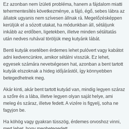
Ez azonban nem ízületi probléma, hanem a fájdalom miatti
tehermentesítés következménye, a fájó, égő, sebes lábra az
állatok ugyanis nem szívesen állnak rá. Megelőzésképpen
kerüljük el a sózott utakat, ha módunkban áll, sétáljunk
inkább az erdőben, ligetekben, illetve minden sétáltatás
után nedves ruhával töröljük meg kutyánk lábát.
Benti kutyák esetében érdemes lehet pulóvert vagy kabátot
adni kedvencünkre, amikor sétálni visszük. Ez lehet,
egyesek számára nevetségesen hat, azonban a bent tartott
kutyák elszoknak a hideg időjárástól, így könnyebben
betegedhetnek meg.
Akár kinti, akár bent tartott kutyád van, mindig legyen száraz
a szőre és a lába, illetve legyen olyan saját helye, ami
meleg és száraz, illetve fedett. A vizére is figyelj, soha ne
fagyjon be.
Ha köhög vagy gyakran tüsszög, érdemes orvoshoz vinni,
mert lehet, hogy megbetegedett.