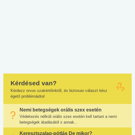
Kérdésed van?
Kérdezz orvos szakértőinktől, és biztosan választ lelsz
égető problémáidra!
Nemi betegségek orális szex esetén
Védekezés nélküli orális szex esetén kell tartani a nemi
betegségek átadásától s annak...
Keresztszalag-pótlás De mikor?