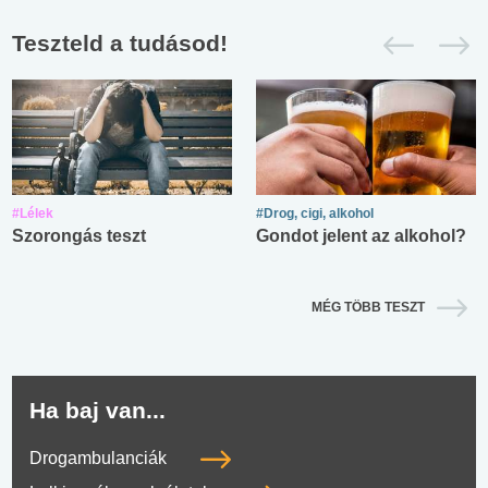
Teszteld a tudásod!
#Lélek
#Drog, cigi, alkohol
Szorongás teszt
Gondot jelent az alkohol?
MÉG TÖBB TESZT
Ha baj van...
Drogambulanciák