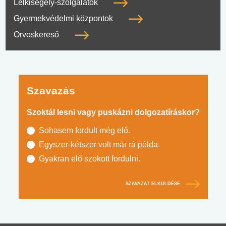
Lelkisegély-szolgálatok
Gyermekvédelmi központok
Orvoskereső
Szavazás
Szoktál lesni vagy puskázni dolgozatíráskor?
Sohasem fordult még elő.
Egyszer-kétszer volt már rá példa.
Gyakran elő szokott fordulni.
SZAVAZAT ELKÜLDÉSE