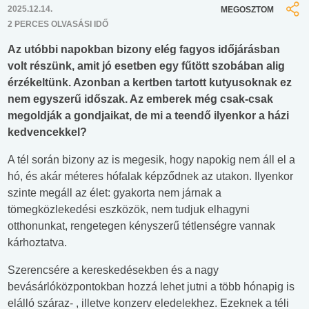
2025.12.14.
MEGOSZTOM
2 PERCES OLVASÁSI IDŐ
Az utóbbi napokban bizony elég fagyos időjárásban
volt részünk, amit jó esetben egy fűtött szobában alig
érzékeltünk. Azonban a kertben tartott kutyusoknak ez
nem egyszerű időszak. Az emberek még csak-csak
megoldják a gondjaikat, de mi a teendő ilyenkor a házi
kedvencekkel?
A tél során bizony az is megesik, hogy napokig nem áll el a
hó, és akár méteres hófalak képződnek az utakon. Ilyenkor
szinte megáll az élet: gyakorta nem járnak a
tömegközlekedési eszközök, nem tudjuk elhagyni
otthonunkat, rengetegen kényszerű tétlenségre vannak
kárhoztatva.
Szerencsére a kereskedésekben és a nagy
bevásárlóközpontokban hozzá lehet jutni a több hónapig is
elálló száraz- , illetve konzerv eledelekhez. Ezeknek a téli