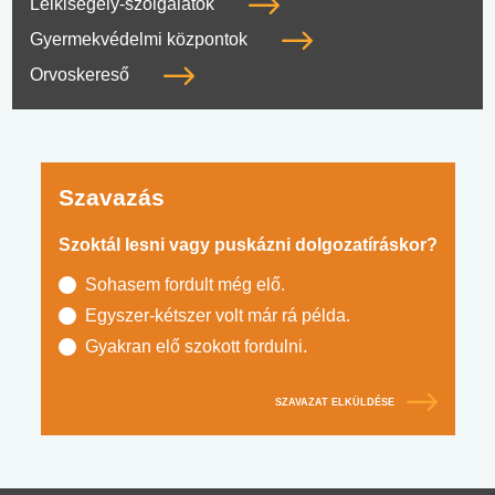
Lelkisegély-szolgálatok
Gyermekvédelmi központok
Orvoskereső
Szavazás
Szoktál lesni vagy puskázni dolgozatíráskor?
Sohasem fordult még elő.
Egyszer-kétszer volt már rá példa.
Gyakran elő szokott fordulni.
SZAVAZAT ELKÜLDÉSE