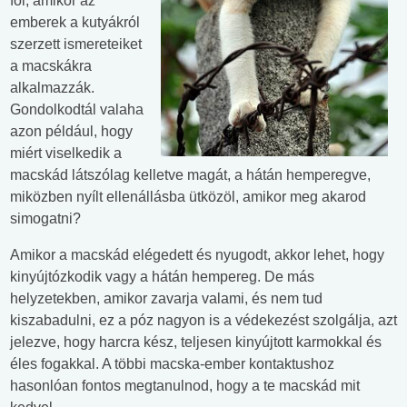
föl, amikor az
emberek a kutyákról
szerzett ismereteiket
a macskákra
alkalmazzák.
Gondolkodtál valaha
azon például, hogy
miért viselkedik a
macskád látszólag kelletve magát, a hátán hemperegve,
miközben nyílt ellenállásba ütközöl, amikor meg akarod
simogatni?
Amikor a macskád elégedett és nyugodt, akkor lehet, hogy
kinyújtózkodik vagy a hátán hempereg. De más
helyzetekben, amikor zavarja valami, és nem tud
kiszabadulni, ez a póz nagyon is a védekezést szolgálja, azt
jelezve, hogy harcra kész, teljesen kinyújtott karmokkal és
éles fogakkal. A többi macska-ember kontaktushoz
hasonlóan fontos megtanulnod, hogy a te macskád mit