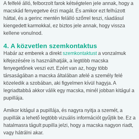
A felfelé álló, felborzolt farok kétségtelen jele annak, hogy a
macskád fenyegetve érzi magát. És amikor ezt felhúzott
háttal, és a gerinc mentén felálló szőrrel teszi, ráadásul
kiengedett karmokkal, ez biztos jele annak, hogy vissza
kellene vonulnod.
4. A közvetlen szemkontaktus
Habár az emberek a direkt
szemkontaktust
a vonzalmuk
kifejezésére is használhatják, a legtöbb macska
fenyegetőnek veszi ezt. Ezért van az, hogy több
társaságában a macska általában afelé a személy felé
közeledik a szobában, aki figyelmen kívül hagyja. A
legriadtabbá akkor válik egy macska, minél jobban kitágul a
pupillája.
Amikor kitágul a pupillája, és nagyra nyitja a szemét, a
pupillák a lehető legtöbb vizuális információt gyűjtik be. Ez a
hatalmasra tágult pupilla jelzi, hogy a macska nagyon riadt,
vagy hátrálni akar.