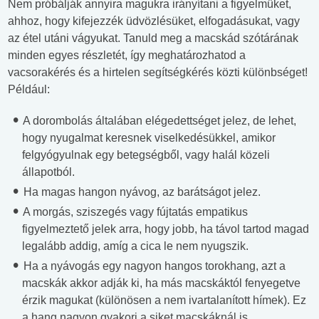
Nem próbálják annyira magukra irányítani a figyelmüket,
ahhoz, hogy kifejezzék üdvözlésüket, elfogadásukat, vagy
az étel utáni vágyukat. Tanuld meg a macskád szótárának
minden egyes részletét, így meghatározhatod a
vacsorakérés és a hirtelen segítségkérés közti különbséget!
Például:
A dorombolás általában elégedettséget jelez, de lehet,
hogy nyugalmat keresnek viselkedésükkel, amikor
felgyógyulnak egy betegségből, vagy halál közeli
állapotból.
Ha magas hangon nyávog, az barátságot jelez.
A morgás, sziszegés vagy fújtatás empatikus
figyelmeztető jelek arra, hogy jobb, ha távol tartod magad
legalább addig, amíg a cica le nem nyugszik.
Ha a nyávogás egy nagyon hangos torokhang, azt a
macskák akkor adják ki, ha más macskáktól fenyegetve
érzik magukat (különösen a nem ivartalanított hímek). Ez
a hang nagyon gyakori a siket macskáknál is.