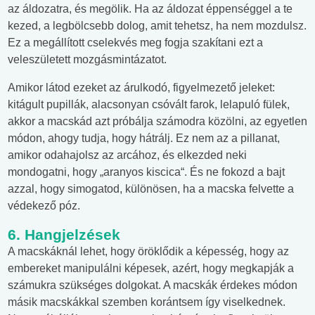
az áldozatra, és megölik. Ha az áldozat éppenséggel a te
kezed, a legbölcsebb dolog, amit tehetsz, ha nem mozdulsz.
Ez a megállított cselekvés meg fogja szakítani ezt a
veleszületett mozgásmintázatot.
Amikor látod ezeket az árulkodó, figyelmezető jeleket:
kitágult pupillák, alacsonyan csóvált farok, lelapuló fülek,
akkor a macskád azt próbálja számodra közölni, az egyetlen
módon, ahogy tudja, hogy hátrálj. Ez nem az a pillanat,
amikor odahajolsz az arcához, és elkezded neki
mondogatni, hogy „aranyos kiscica“. És ne fokozd a bajt
azzal, hogy simogatod, különösen, ha a macska felvette a
védekező póz.
6. Hangjelzések
A macskáknál lehet, hogy öröklődik a képesség, hogy az
embereket manipulálni képesek, azért, hogy megkapják a
számukra szükséges dolgokat. A macskák érdekes módon
másik macskákkal szemben korántsem így viselkednek.