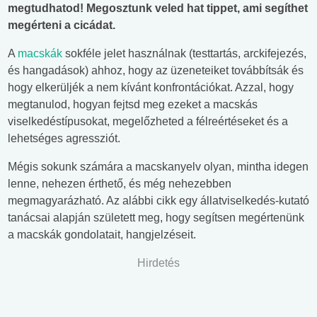
megtudhatod! Megosztunk veled hat tippet, ami segíthet
megérteni a cicádat.
A
macskák
sokféle jelet használnak (testtartás, arckifejezés,
és hangadások) ahhoz, hogy az üzeneteiket továbbítsák és
hogy elkerüljék a nem kívánt konfrontációkat. Azzal, hogy
megtanulod, hogyan fejtsd meg ezeket a macskás
viselkedéstípusokat, megelőzheted a félreértéseket és a
lehetséges agressziót.
Mégis sokunk számára a macskanyelv olyan, mintha idegen
lenne, nehezen érthető, és még nehezebben
megmagyarázható. Az alábbi cikk egy állatviselkedés-kutató
tanácsai alapján született meg, hogy segítsen megértenünk
a macskák gondolatait, hangjelzéseit.
Hirdetés