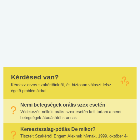
Kérdésed van?
Kérdezz orvos szakértőinktől, és biztosan választ lelsz
égető problémáidra!
Nemi betegségek orális szex esetén
Védekezés nélküli orális szex esetén kell tartani a nemi
betegségek átadásától s annak...
Keresztszalag-pótlás De mikor?
Tisztelt Szakértő! Engem Alexnek hívnak, 1999. október 4-