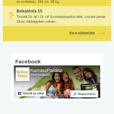
én születtem, 194 cm, 99 kg...
Bokatörés 15
Tisztelt Dr. nő / Dr. úr! Szurdokpüspökin élek, viszont január
19-én Jobbágyiban voltam...
ÉN IS KÉRDEZEK
Facebook