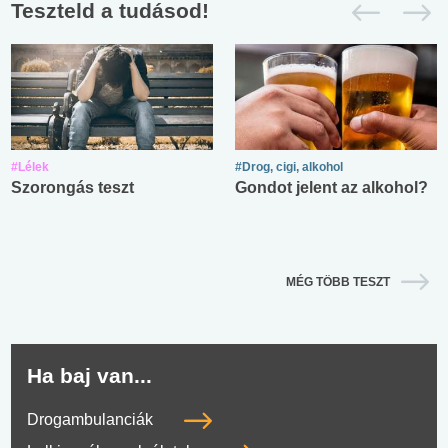
Teszteld a tudásod!
#Lélek
#Drog, cigi, alkohol
Szorongás teszt
Gondot jelent az alkohol?
MÉG TÖBB TESZT
Ha baj van...
Drogambulanciák