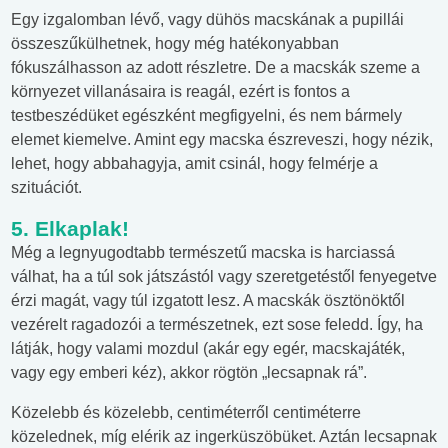
Egy izgalomban lévő, vagy dühös macskának a pupillái
összeszűkülhetnek, hogy még hatékonyabban
fókuszálhasson az adott részletre. De a macskák szeme a
környezet villanásaira is reagál, ezért is fontos a
testbeszédüket egészként megfigyelni, és nem bármely
elemet kiemelve. Amint egy macska észreveszi, hogy nézik,
lehet, hogy abbahagyja, amit csinál, hogy felmérje a
szituációt.
5. Elkaplak!
Még a legnyugodtabb természetű macska is harciassá
válhat, ha a túl sok játszástól vagy szeretgetéstől fenyegetve
érzi magát, vagy túl izgatott lesz. A macskák ösztönöktől
vezérelt ragadozói a természetnek, ezt sose feledd. Így, ha
látják, hogy valami mozdul (akár egy egér, macskajáték,
vagy egy emberi kéz), akkor rögtön „lecsapnak rá”.
Közelebb és közelebb, centiméterről centiméterre
közelednek, míg elérik az ingerküszöbüket. Aztán lecsapnak