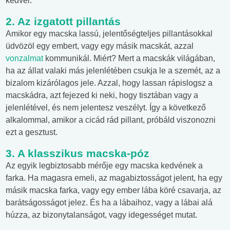
kedvel.
2. Az izgatott pillantás
Amikor egy macska lassú, jelentőségteljes pillantásokkal
üdvözöl egy embert, vagy egy másik macskát, azzal
vonzalmat
kommunikál. Miért? Mert a macskák világában,
ha az állat valaki más jelenlétében csukja le a szemét, az a
bizalom kizárólagos jele. Azzal, hogy lassan rápislogsz a
macskádra, azt fejezed ki neki, hogy tisztában vagy a
jelenlétével, és nem jelentesz veszélyt. Így a következő
alkalommal, amikor a cicád rád pillant, próbáld viszonozni
ezt a gesztust.
3. A klasszikus macska-póz
Az egyik legbiztosabb mérője egy macska kedvének a
farka. Ha magasra emeli, az magabiztosságot jelent, ha egy
másik macska farka, vagy egy ember lába köré csavarja, az
barátságosságot jelez. És ha a lábaihoz, vagy a lábai alá
húzza, az bizonytalanságot, vagy idegességet mutat.