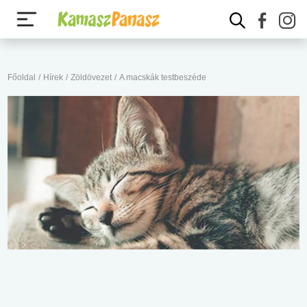
Főoldal
/
Hírek
/
Zöldövezet
/
A macskák testbeszéde