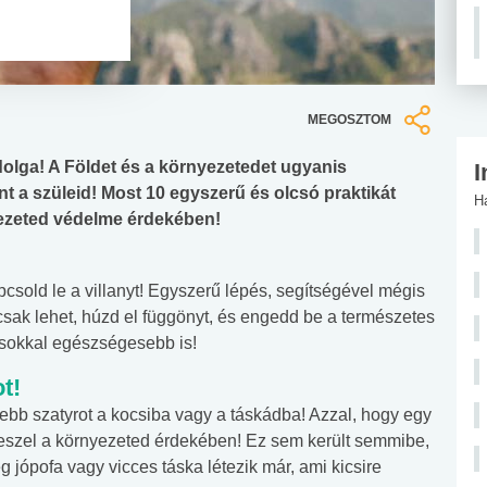
MEGOSZTOM
olga! A Földet és a környezetedet ugyanis
I
nt a szüleid! Most 10 egyszerű és olcsó praktikát
H
nyezeted védelme érdekében!
pcsold le a villanyt! Egyszerű lépés, segítségével mégis
csak lehet, húzd el függönyt, és engedd be a természetes
, sokkal egészségesebb is!
t!
ebb szatyrot a kocsiba vagy a táskádba! Azzal, hogy egy
 teszel a környezeted érdekében! Ez sem került semmibe,
 jópofa vagy vicces táska létezik már, ami kicsire