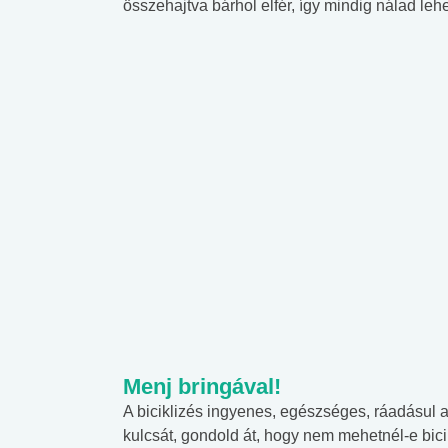
összehajtva bárhol elfér, így mindig nálad lehe
Menj bringával!
A biciklizés ingyenes, egészséges, ráadásul 
kulcsát, gondold át, hogy nem mehetnél-e bici