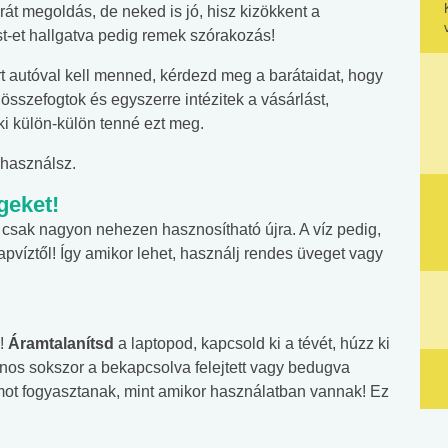
át megoldás, de neked is jó, hisz kizökkent a
-et hallgatva pedig remek szórakozás!
t autóval kell menned, kérdezd meg a barátaidat, hogy
sszefogtok és egyszerre intézitek a vásárlást,
i külön-külön tenné ezt meg.
t használsz.
geket!
csak nagyon nehezen hasznosítható újra. A víz pedig,
víztől! Így amikor lehet, használj rendes üveget vagy
n!
Áramtalanítsd
a laptopod, kapcsold ki a tévét, húzz ki
nos sokszor a bekapcsolva felejtett vagy bedugva
t fogyasztanak, mint amikor használatban vannak! Ez