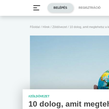
BELÉPÉS
REGISZTRÁCIÓ
Főoldal
/
Hírek
/
Zöldövezet
/
10 dolog, amit megtehetsz a 
#ZÖLDÖVEZET
10 dolog, amit megte