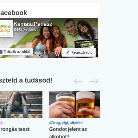
Facebook
szteld a tudásod!
ek
#Drog, cigi, alkohol
#Zöldövezet
rongás teszt
Gondot jelent az
Mekkora az ö
alkohol?
lábnyomod?