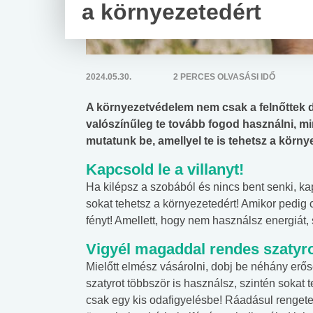
a környezetedért
2024.05.30.
2 PERCES OLVASÁSI IDŐ
A környezetvédelem nem csak a felnőttek d
valószínűleg te tovább fogod használni, mi
mutatunk be, amellyel te is tehetsz a kör
Kapcsold le a villanyt!
Ha kilépsz a szobából és nincs bent senki, ka
sokat tehetsz a környezetedért! Amikor pedig 
fényt! Amellett, hogy nem használsz energiát
Vigyél magaddal rendes szatyro
Mielőtt elmész vásárolni, dobj be néhány erős
szatyrot többször is használsz, szintén sokat
csak egy kis odafigyelésbe! Ráadásul rengeteg