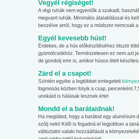
Vegyél régiséget!
A régi ruhák nem egyenlők a szakadt, használh
megvarrt ruhák. Minimális átalakítással és ke
beszélve arról, hogy ez a módszer nemcsak a 
Egyél kevesebb húst!
Érdekes, de a hús előkészítéséhez ötször több
gyümölcsökhöz. Természetesen ez nem azt jel
de gondolj erre is, amikor húsos ételt készítes
Zárd el a csapot!
Szintén egyike a legtöbbet emlegetett
környez
fogmosás közben folyik a csap, percenként 7,5 l
unokáid is hálásak lesznek érte!
Mondd el a barátaidnak!
Ha meglátod, hogy a barátod egy alumínium dob
szólj neki! Kitől is fogadná el legjobban a ta
 alkohol
#Zöldövezet
#Betegségek
lent az
Mekkora az ökológiai
Elsősegély
változtatni valaki hozzáállását a környezetv
lábnyomod?
tudásteszt
amit eddig tettél bolygónkért!