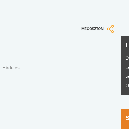
No.42
MEGOSZTOM
H
D
L
Hirdetés
G
O