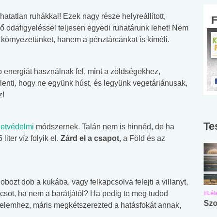
atatlan ruhákkal! Ezek nagy része helyreállított,
llő odafigyeléssel teljesen egyedi ruhatárunk lehet! Nem
környezetünket, hanem a pénztárcánkat is kíméli.
 energiát használnak fel, mint a zöldségekhez,
enti, hogy ne együnk húst, és legyünk vegetáriánusak,
z!
Te
etvédelmi
módszernek. Talán nem is hinnéd, de ha
iter víz folyik el.
Zárd el a csapot
, a Föld és az
ozt dob a kukába, vagy felkapcsolva felejti a villanyt,
nácsot, ha nem a barátjától? Ha pedig te meg tudod
#Suli, munka
#Suli, munka
#Lél
Angol középfokú
Internet-függőség
Szo
édelemhez, máris megkétszerezted a hatásfokát annak,
nyelvvizsga teszt -
teszt