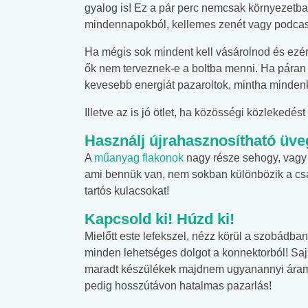
gyalog is! Ez a pár perc nemcsak környezetbar
mindennapokból, kellemes zenét vagy podcast
Ha mégis sok mindent kell vásárolnod és ezér
ők nem terveznek-e a boltba menni. Ha páran ö
kevesebb energiát pazaroltok, mintha mindenk
Illetve az is jó ötlet, ha közösségi közlekedés
Használj újrahasznosítható üve
A
műanyag flakonok
nagy része sehogy, vagy 
ami bennük van, nem sokban különbözik a csap
tartós kulacsokat!
Kapcsold ki! Húzd ki!
Mielőtt este lefekszel, nézz körül a szobádba
minden lehetséges dolgot a konnektorból! Saj
maradt készülékek majdnem ugyanannyi áramo
pedig hosszútávon hatalmas pazarlás!