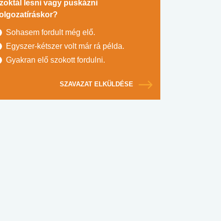
zoktál lesni vagy puskázni
olgozatíráskor?
Sohasem fordult még elő.
Egyszer-kétszer volt már rá példa.
Gyakran elő szokott fordulni.
SZAVAZAT ELKÜLDÉSE