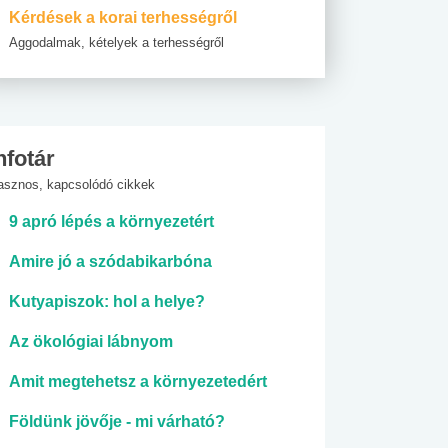
Kérdések a korai terhességről
Aggodalmak, kételyek a terhességről
nfotár
asznos, kapcsolódó cikkek
9 apró lépés a környezetért
Amire jó a szódabikarbóna
Kutyapiszok: hol a helye?
Az ökológiai lábnyom
Amit megtehetsz a környezetedért
Földünk jövője - mi várható?