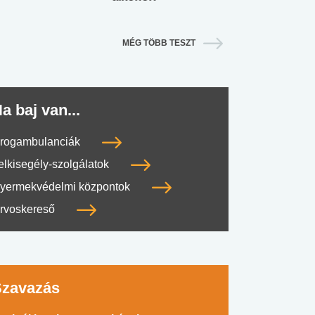
MÉG TÖBB TESZT
a baj van...
rogambulanciák
elkisegély-szolgálatok
yermekvédelmi központok
rvoskereső
Szavazás