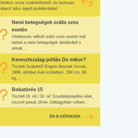
Kérdezz orvos szakértőinktől, és biztosan
választ lelsz égető problémáidra!
Nemi betegségek orális szex
esetén
Védekezés nélküli orális szex esetén kell
tartani a nemi betegségek átadásától s
annak...
Keresztszalag-pótlás De mikor?
Tisztelt Szakértő! Engem Alexnek hívnak,
1999. október 4-én születtem, 194 cm, 99
kg...
Bokatörés 15
Tisztelt Dr. nő / Dr. úr! Szurdokpüspökin élek,
viszont január 19-én Jobbágyiban voltam...
ÉN IS KÉRDEZEK