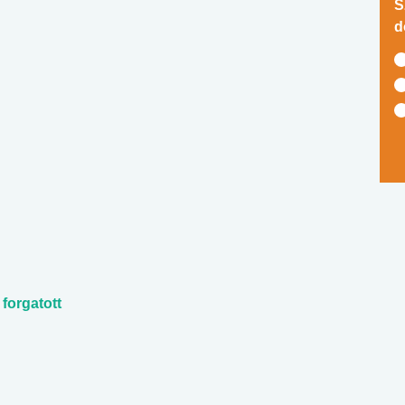
S
d
forgatott