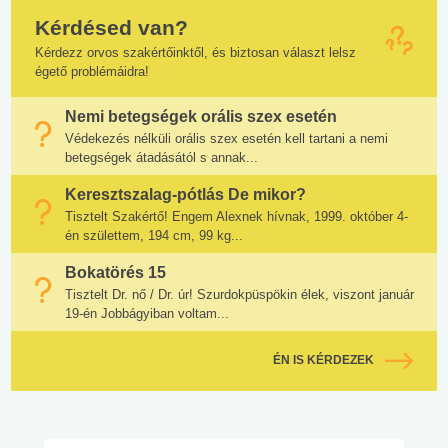
Kérdésed van?
Kérdezz orvos szakértőinktől, és biztosan választ lelsz
égető problémáidra!
Nemi betegségek orális szex esetén
Védekezés nélküli orális szex esetén kell tartani a nemi
betegségek átadásától s annak...
Keresztszalag-pótlás De mikor?
Tisztelt Szakértő! Engem Alexnek hívnak, 1999. október 4-
én születtem, 194 cm, 99 kg...
Bokatörés 15
Tisztelt Dr. nő / Dr. úr! Szurdokpüspökin élek, viszont január
19-én Jobbágyiban voltam...
ÉN IS KÉRDEZEK