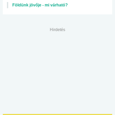
Földünk jövője - mi várható?
Hirdetés