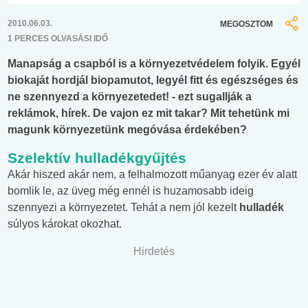
2010.06.03.
MEGOSZTOM
1 PERCES OLVASÁSI IDŐ
Manapság a csapból is a környezetvédelem folyik. Egyél
biokaját hordjál biopamutot, legyél fitt és egészséges és
ne szennyezd a környezetedet! - ezt sugallják a
reklámok, hírek. De vajon ez mit takar? Mit tehetünk mi
magunk környezetünk megóvása érdekében?
Szelektív hulladékgyűjtés
Akár hiszed akár nem, a felhalmozott műanyag ezer év alatt
bomlik le, az üveg még ennél is huzamosabb ideig
szennyezi a környezetet. Tehát a nem jól kezelt
hulladék
súlyos károkat okozhat.
Hirdetés