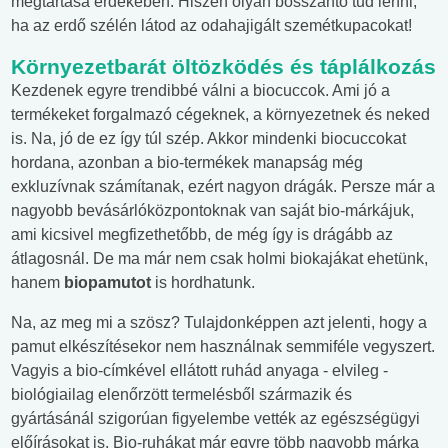
megtartása érdekében. Hiszen olyan bosszantó tud lenni,
ha az erdő szélén látod az odahajigált szemétkupacokat!
Környezetbarát öltözködés és táplálkozás
Kezdenek egyre trendibbé válni a biocuccok. Ami jó a
termékeket forgalmazó cégeknek, a környezetnek és neked
is. Na, jó de ez így túl szép. Akkor mindenki biocuccokat
hordana, azonban a bio-termékek manapság még
exkluzívnak számítanak, ezért nagyon drágák. Persze már a
nagyobb bevásárlóközpontoknak van saját bio-márkájuk,
ami kicsivel megfizethetőbb, de még így is drágább az
átlagosnál. De ma már nem csak holmi biokajákat ehetünk,
hanem
biopamutot
is hordhatunk.
Na, az meg mi a szösz? Tulajdonképpen azt jelenti, hogy a
pamut elkészítésekor nem használnak semmiféle vegyszert.
Vagyis a bio-címkével ellátott ruhád anyaga - elvileg -
biológiailag elenőrzött termelésből származik és
gyártásánál szigorúan figyelembe vették az egészségügyi
előírásokat is. Bio-ruhákat már egyre több nagyobb márka