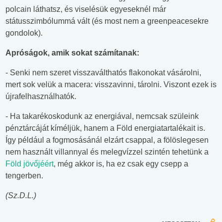
polcain láthatsz, és viselésük egyeseknél már
státusszimbólummá vált (és most nem a greenpeacesekre
gondolok).
Apróságok, amik sokat számítanak:
- Senki nem szeret visszaválthatós flakonokat vásárolni,
mert sok velük a macera: visszavinni, tárolni. Viszont ezek is
újrafelhasználhatók.
- Ha takarékoskodunk az energiával, nemcsak szüleink
pénztárcáját kíméljük, hanem a Föld energiatartalékait is.
Így például a fogmosásánál elzárt csappal, a fölöslegesen
nem használt villannyal és melegvízzel szintén tehetünk a
Föld jövőjéért
, még akkor is, ha ez csak egy csepp a
tengerben.
(Sz.D.L.)