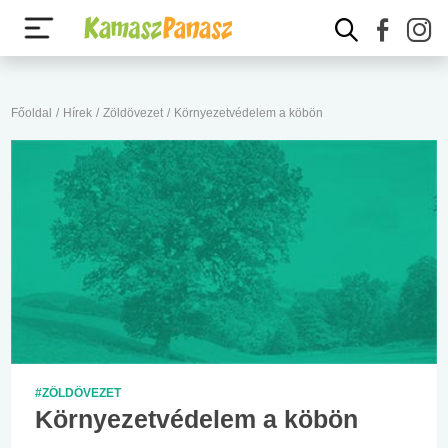
Főoldal
/
Hírek
/
Zöldövezet
/
Környezetvédelem a köbön
#ZÖLDÖVEZET
Környezetvédelem a köbön