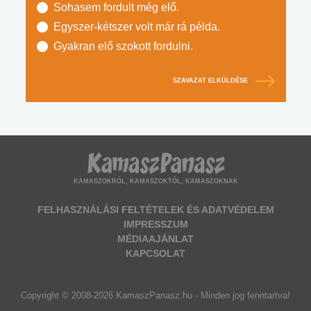
Sohasem fordult még elő.
Egyszer-kétszer volt már rá példa.
Gyakran elő szokott fordulni.
SZAVAZAT ELKÜLDÉSE
KAMASZOKRÓL, KAMASZOKTÓL, KAMASZOKNAK
FELHASZNÁLÁSI FELTÉTELEK ÉS ADATVÉDELEM
IMPRESSZUM
MÉDIAAJÁNLAT
KAPCSOLAT
Copyright © 2008-2026 KamaszPanasz.hu - Minden jog fenntartva!