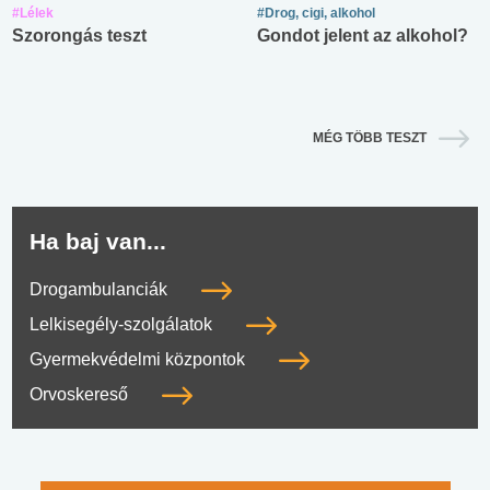
#Lélek
#Drog, cigi, alkohol
Szorongás teszt
Gondot jelent az alkohol?
MÉG TÖBB TESZT
Ha baj van...
Drogambulanciák
Lelkisegély-szolgálatok
Gyermekvédelmi központok
Orvoskereső