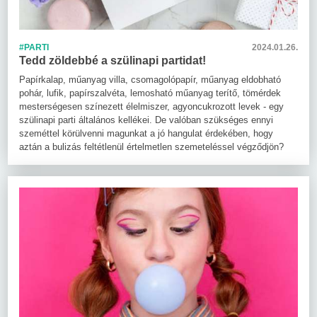
#PARTI
2024.01.26.
Tedd zöldebbé a szülinapi partidat!
Papírkalap, műanyag villa, csomagolópapír, műanyag eldobható
pohár, lufik, papírszalvéta, lemosható műanyag terítő, tömérdek
mesterségesen színezett élelmiszer, agyoncukrozott levek - egy
szülinapi parti általános kellékei. De valóban szükséges ennyi
szeméttel körülvenni magunkat a jó hangulat érdekében, hogy
aztán a bulizás feltétlenül értelmetlen szemeteléssel végződjön?