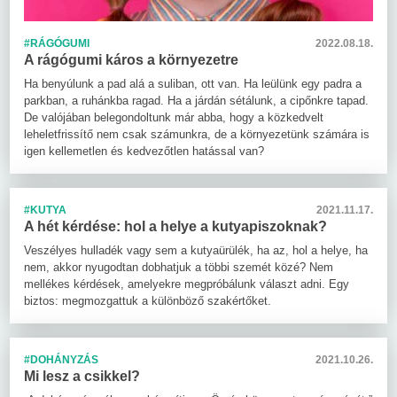
#RÁGÓGUMI
2022.08.18.
A rágógumi káros a környezetre
Ha benyúlunk a pad alá a suliban, ott van. Ha leülünk egy padra a
parkban, a ruhánkba ragad. Ha a járdán sétálunk, a cipőnkre tapad.
De valójában belegondoltunk már abba, hogy a közkedvelt
leheletfrissítő nem csak számunkra, de a környezetünk számára is
igen kellemetlen és kedvezőtlen hatással van?
#KUTYA
2021.11.17.
A hét kérdése: hol a helye a kutyapiszoknak?
Veszélyes hulladék vagy sem a kutyaürülék, ha az, hol a helye, ha
nem, akkor nyugodtan dobhatjuk a többi szemét közé? Nem
mellékes kérdések, amelyekre megpróbálunk választ adni. Egy
biztos: megmozgattuk a különböző szakértőket.
#DOHÁNYZÁS
2021.10.26.
Mi lesz a csikkel?