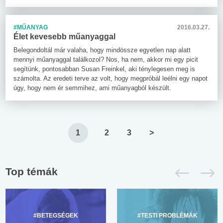
#MŰANYAG
2016.03.27.
Élet kevesebb műanyaggal
Belegondoltál már valaha, hogy mindössze egyetlen nap alatt
mennyi műanyaggal találkozol? Nos, ha nem, akkor mi egy picit
segítünk, pontosabban Susan Freinkel, aki ténylegesen meg is
számolta. Az eredeti terve az volt, hogy megpróbál leélni egy napot
úgy, hogy nem ér semmihez, ami műanyagból készült.
1
2
3
>
Top témák
#BETEGSÉGEK
#TESTI PROBLÉMÁK