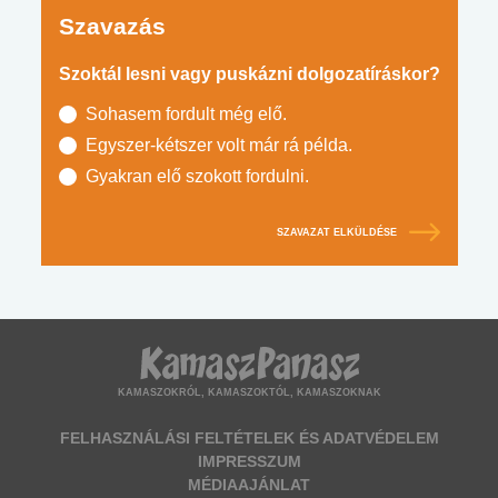
Szavazás
Szoktál lesni vagy puskázni dolgozatíráskor?
Sohasem fordult még elő.
Egyszer-kétszer volt már rá példa.
Gyakran elő szokott fordulni.
SZAVAZAT ELKÜLDÉSE
KAMASZOKRÓL, KAMASZOKTÓL, KAMASZOKNAK
FELHASZNÁLÁSI FELTÉTELEK ÉS ADATVÉDELEM
IMPRESSZUM
MÉDIAAJÁNLAT