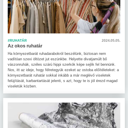
#RUHATÁR
2024.05.05.
Az okos ruhatár
Ha környezetbarát ruhadarabokról beszélünk, biztosan nem
vadítóan szexi öltözet jut eszünkbe. Helyette divatjamúlt bő
vászonruhák, széles szárú hippi szerkók képe sejlik fel bennünk.
Nos, itt az ideje, hogy félretegyük ezeket az ostoba előítéleteket: a
környezetbarát ruhatár sokkal inkább a már meglévő viseletek
felújítását, karbantartását jelenti, s azt, hogy te is jól érezd magad
viseletük közben.