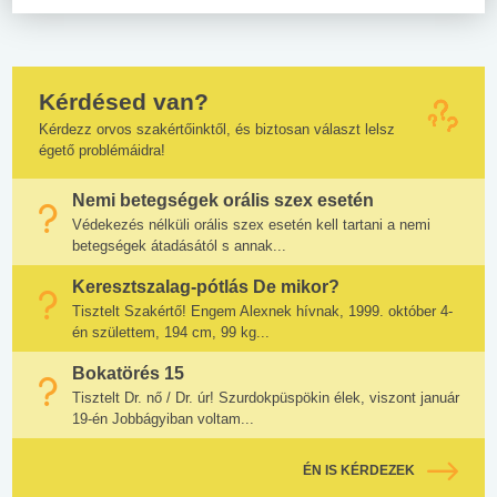
Kérdésed van?
Kérdezz orvos szakértőinktől, és biztosan választ lelsz
égető problémáidra!
Nemi betegségek orális szex esetén
Védekezés nélküli orális szex esetén kell tartani a nemi
betegségek átadásától s annak...
Keresztszalag-pótlás De mikor?
Tisztelt Szakértő! Engem Alexnek hívnak, 1999. október 4-
én születtem, 194 cm, 99 kg...
Bokatörés 15
Tisztelt Dr. nő / Dr. úr! Szurdokpüspökin élek, viszont január
19-én Jobbágyiban voltam...
ÉN IS KÉRDEZEK