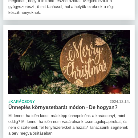
megoldás, hogy a kukába teszed azokat. Megkérdeztük a
gyógyszerészt, ő mit tanácsol, hol a helyük ezeknek a régi
készítményeknek.
#KARÁCSONY
2024.12.14.
Ünneplés környezetbarát módon - De hogyan?
Mi lenne, ha idén kicsit másképp ünnepelnénk a karácsonyt, mint
eddig? Mi lenne, ha idén nem vásárolnánk csomagolópapírokat, és
nem díszítenénk fel fényfüzérekkel a házat? Tanácsaink segítenek
a terv megvalósításában.