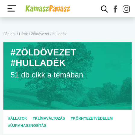
Főoldal
/
Hírek
/
Zöldövezet
/
hulladék
#ZÖLDÖVEZET
#HULLADÉK
51 db cikk a témában
#ÁLLATOK
#KLÍMAVÁLTOZÁS
#KÖRNYEZETVÉDELEM
#ÚJRAHASZNOSÍTÁS