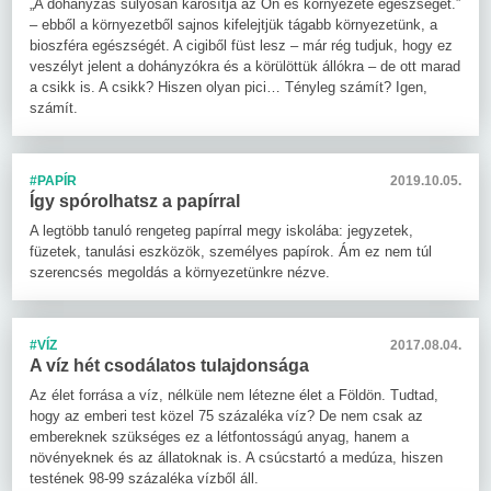
„A dohányzás súlyosan károsítja az Ön és környezete egészségét.”
– ebből a környezetből sajnos kifelejtjük tágabb környezetünk, a
bioszféra egészségét. A cigiből füst lesz – már rég tudjuk, hogy ez
veszélyt jelent a dohányzókra és a körülöttük állókra – de ott marad
a csikk is. A csikk? Hiszen olyan pici… Tényleg számít? Igen,
számít.
#PAPÍR
2019.10.05.
Így spórolhatsz a papírral
A legtöbb tanuló rengeteg papírral megy iskolába: jegyzetek,
füzetek, tanulási eszközök, személyes papírok. Ám ez nem túl
szerencsés megoldás a környezetünkre nézve.
#VÍZ
2017.08.04.
A víz hét csodálatos tulajdonsága
Az élet forrása a víz, nélküle nem létezne élet a Földön. Tudtad,
hogy az emberi test közel 75 százaléka víz? De nem csak az
embereknek szükséges ez a létfontosságú anyag, hanem a
növényeknek és az állatoknak is. A csúcstartó a medúza, hiszen
testének 98-99 százaléka vízből áll.