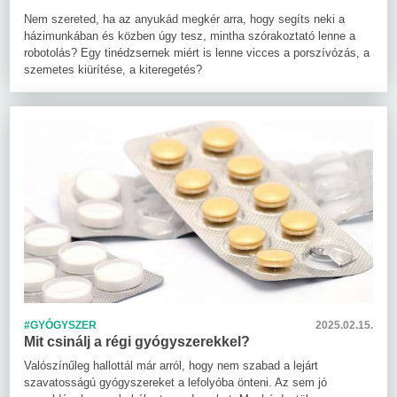
Nem szereted, ha az anyukád megkér arra, hogy segíts neki a
házimunkában és közben úgy tesz, mintha szórakoztató lenne a
robotolás? Egy tinédzsernek miért is lenne vicces a porszívózás, a
szemetes kiürítése, a kiteregetés?
#GYÓGYSZER
2025.02.15.
Mit csinálj a régi gyógyszerekkel?
Valószínűleg hallottál már arról, hogy nem szabad a lejárt
szavatosságú gyógyszereket a lefolyóba önteni. Az sem jó