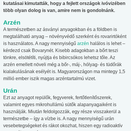
kutatásai kimutatták, hogy a fejlett országok ivóvizében
több olyan dolog is van, amire nem is gondolnánk.
Arzén
A természetben az ásványi anyagokban és a földben is
megtalálható anyag – növényvédő szerként és rovarirtóként
is használatos. A nagy mennyiségű
arzén
halálos is lehet –
kérdezd csak Bovarynét. Kisebb adagokban a bőrt teszi
tönkre, elsötétíti, nyújtja és bibircsókos lehetsz tőle. Az
arzén emellett növeli még a bőr-, máj-, hólyag- és tüdőrák
kialakulásának esélyét is. Magyarországon ma mintegy 1,5
millió ember iszik magas arzéntartalmú vizet.
Urán
Ezt az anyagot repülők, fegyverek, fertőtlenítőszerek,
valamint egyes mikrohullámú sütők alapanyagaiként is
használják. Miután feldolgozzák, egy része visszakerül a
természetbe – így a vízbe is. A nagy mennyiségű urán
vesebetegségeket és rákot okozhat, hiszen egy radioaktív