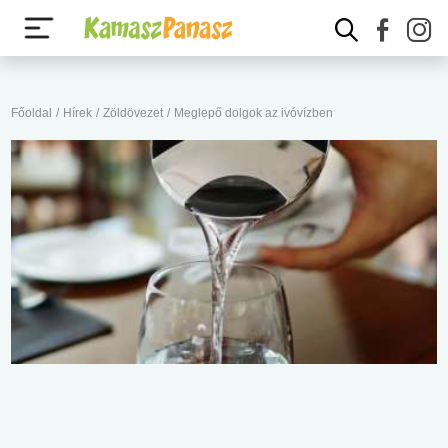
Főoldal
/
Hírek
/
Zöldövezet
/
Meglepő dolgok az ivóvízben