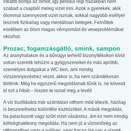
inkább bontja az ólmot, így például régi házakban nem
szabad a csapból meleg vizet inni. Azok a gyerekek, akik
ólommal szennyezett vizet isznak, sokkal nagyobb eséllyel
lesznek fizikailag vagy mentálisan betegek. Felnőttek
esetében az ólom magas vérnyomást és veseproblémákat
okozhat.
Prozac, fogamzásgátló, smink, sampon
Az aranyhalakon és a bűnügyi terhelő bizonyítékokon kívül
sokan szeretik lehúzni a gyógyszereiket és más apróbb,
személyes dolgaikat a WC-ben, ami mindig
vízszennyezéshez vezet, akkor is, ha nem szándékosan
történik. Még ha egyszerű megoldásnak tűnik is, ne kövesd
el ezt a hibát – hiszen te iszod meg a levét!
A víz tisztítására már számtalan otthoni mód létezik, házilag
is beszerelhetsz különféle eszközöket. A másik megoldás,
ha palackozott vagy szűrt vizet vásárolsz, ám ez nem mindig
költséghatékony megoldás. Ha nem jó a vízminőség az
otthonodban vagy a suliban, vagy furcsa íze van a víznek,