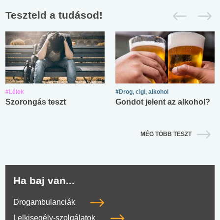
Teszteld a tudásod!
#Lélek
#Drog, cigi, alkohol
Szorongás teszt
Gondot jelent az alkohol?
MÉG TÖBB TESZT
Ha baj van...
Drogambulanciák
Lelkisegély-szolgálatok