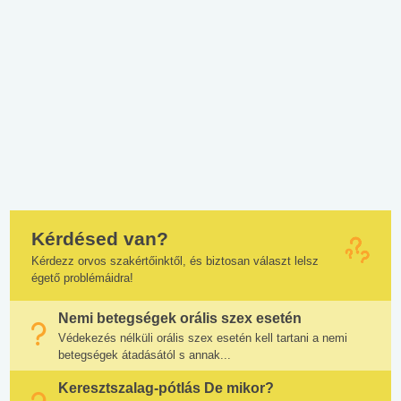
Kérdésed van?
Kérdezz orvos szakértőinktől, és biztosan választ lelsz
égető problémáidra!
Nemi betegségek orális szex esetén
Védekezés nélküli orális szex esetén kell tartani a nemi
betegségek átadásától s annak...
Keresztszalag-pótlás De mikor?