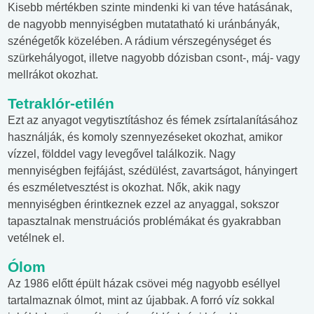
Kisebb mértékben szinte mindenki ki van téve hatásának,
de nagyobb mennyiségben mutatatható ki uránbányák,
szénégetők közelében. A rádium vérszegénységet és
szürkehályogot, illetve nagyobb dózisban csont-, máj- vagy
mellrákot okozhat.
Tetraklór-etilén
Ezt az anyagot vegytisztításhoz és fémek zsírtalanításához
használják, és komoly szennyezéseket okozhat, amikor
vízzel, földdel vagy levegővel találkozik. Nagy
mennyiségben fejfájást, szédülést, zavartságot, hányingert
és eszméletvesztést is okozhat. Nők, akik nagy
mennyiségben érintkeznek ezzel az anyaggal, sokszor
tapasztalnak menstruációs problémákat és gyakrabban
vetélnek el.
Ólom
Az 1986 előtt épült házak csövei még nagyobb eséllyel
tartalmaznak ólmot, mint az újabbak. A forró víz sokkal