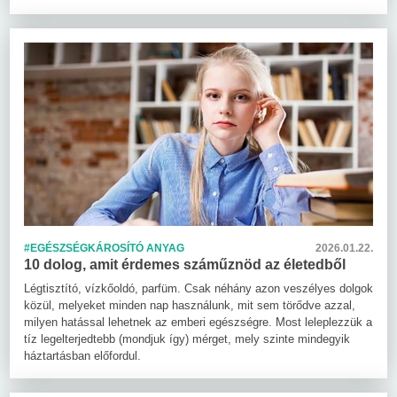
#EGÉSZSÉGKÁROSÍTÓ ANYAG
2026.01.22.
10 dolog, amit érdemes száműznöd az életedből
Légtisztító, vízkőoldó, parfüm. Csak néhány azon veszélyes dolgok
közül, melyeket minden nap használunk, mit sem törődve azzal,
milyen hatással lehetnek az emberi egészségre. Most leleplezzük a
tíz legelterjedtebb (mondjuk így) mérget, mely szinte mindegyik
háztartásban előfordul.