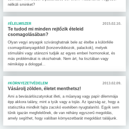
nélküli sminket?
#ÉLELMISZER
2015.02.10.
Te tudod mi minden rejtőzik ételeid
csomagolásában?
Olyan vegyi anyagok szivároghatnak bele az ételbe a különféle
csomagolóanyagokból (konzervdobozok, palackok), melyek
stimulálni vagy utánozni tudják az egyes emberi hormonokat, és
más problémákat is okozhatnak. Nem árt, ha tisztában vagy
némiképp a dologgal...
#KÖRNYEZETVÉDELEM
2013.02.09.
Vásárolj zölden, életet menthetsz!
Ami a bevásárlószatyrokat illeti, a műanyag vagy papír dilemmája
épp akkora talány, mint a tyúk vagy a tojás. Az igazság az, hogy a
statisztika mindkét fajta zacskó esetében nyugtalanító. Egyik sem
tűnik igazán megfelelőnek, de van néhány egyszerű megoldás,
amely segíthet, hogy valóban környezetbarát megoldást találjunk.