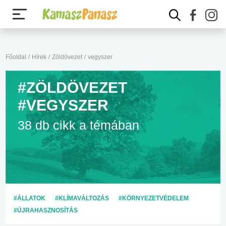
Főoldal
/
Hírek
/
Zöldövezet
/
vegyszer
#ZÖLDÖVEZET
#VEGYSZER
38 db cikk a témában
#ÁLLATOK
#KLÍMAVÁLTOZÁS
#KÖRNYEZETVÉDELEM
#ÚJRAHASZNOSÍTÁS