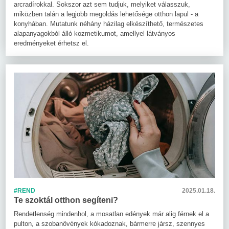
arcradírokkal. Sokszor azt sem tudjuk, melyiket válasszuk,
miközben talán a legjobb megoldás lehetősége otthon lapul - a
konyhában. Mutatunk néhány házilag elkészíthető, természetes
alapanyagokból álló kozmetikumot, amellyel látványos
eredményeket érhetsz el.
#REND
2025.01.18.
Te szoktál otthon segíteni?
Rendetlenség mindenhol, a mosatlan edények már alig férnek el a
pulton, a szobanövények kókadoznak, bármerre jársz, szennyes