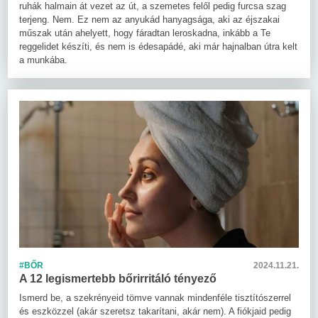
ruhák halmain át vezet az út, a szemetes felől pedig furcsa szag
terjeng. Nem. Ez nem az anyukád hanyagsága, aki az éjszakai
műszak után ahelyett, hogy fáradtan leroskadna, inkább a Te
reggelidet készíti, és nem is édesapádé, aki már hajnalban útra kelt
a munkába.
#BŐR
2024.11.21.
A 12 legismertebb bőrirritáló tényező
Ismerd be, a szekrényeid tömve vannak mindenféle tisztítószerrel
és eszközzel (akár szeretsz takarítani, akár nem). A fiókjaid pedig