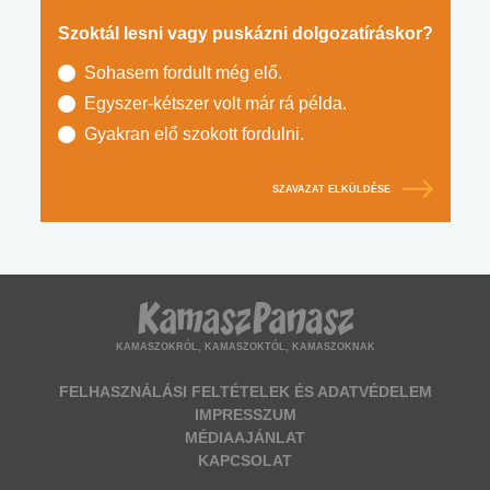
Szoktál lesni vagy puskázni dolgozatíráskor?
Sohasem fordult még elő.
Egyszer-kétszer volt már rá példa.
Gyakran elő szokott fordulni.
SZAVAZAT ELKÜLDÉSE
KAMASZOKRÓL, KAMASZOKTÓL, KAMASZOKNAK
FELHASZNÁLÁSI FELTÉTELEK ÉS ADATVÉDELEM
IMPRESSZUM
MÉDIAAJÁNLAT
KAPCSOLAT