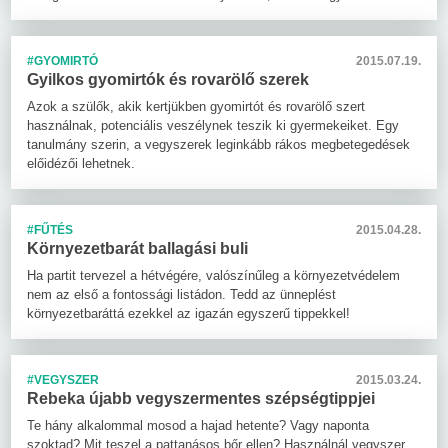
#GYOMIRTÓ
2015.07.19.
Gyilkos gyomirtók és rovarölő szerek
Azok a szülők, akik kertjükben gyomirtót és rovarölő szert
használnak, potenciális veszélynek teszik ki gyermekeiket. Egy
tanulmány szerin, a vegyszerek leginkább rákos megbetegedések
előidézői lehetnek.
#FŰTÉS
2015.04.28.
Környezetbarát ballagási buli
Ha partit tervezel a hétvégére, valószínűleg a környezetvédelem
nem az első a fontossági listádon. Tedd az ünneplést
környezetbaráttá ezekkel az igazán egyszerű tippekkel!
#VEGYSZER
2015.03.24.
Rebeka újabb vegyszermentes szépségtippjei
Te hány alkalommal mosod a hajad hetente? Vagy naponta
szoktad? Mit teszel a pattanásos bőr ellen? Használnál vegyszer