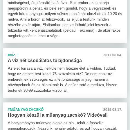
minőségével, és károsító hatásával. Sok ember ezen akarja
megspórolni a pénzt, és bele sem gondol, hogy a vegyszerek és
egyéb káros anyagok milyen súlyos problémát okozhatnak 10-20 év
múlva. Ami a bőrön át felszívódik, az eljut a testünk minden
részébe a vér útján. Elsősorban persze látható jelei lesznek a
túlzásba vitt kencehasználatnak (például : ekcéma) , de akár rákos
megbetegedés is lehet a vége.
#VÍZ
2017.08.04.
A víz hét csodálatos tulajdonsága
Az élet forrása a víz, nélküle nem létezne élet a Földön. Tudtad,
hogy az emberi test közel 75 százaléka víz? De nem csak az
embereknek szükséges ez a létfontosságú anyag, hanem a
növényeknek és az állatoknak is. A csúcstartó a medúza, hiszen
testének 98-99 százaléka vízből áll.
#MŰANYAG ZACSKÓ
2015.08.17.
Hogyan készül a műanyag zacskó? Videóval!
A hagyományos műanyag alapja az olaj, tehát a fosszilis
energiahordozók. Nézzünk néhány adatot, és azt hogyan készül.