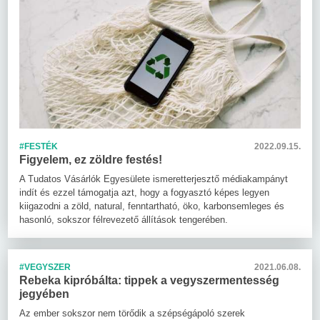
#FESTÉK
2022.09.15.
Figyelem, ez zöldre festés!
A Tudatos Vásárlók Egyesülete ismeretterjesztő médiakampányt
indít és ezzel támogatja azt, hogy a fogyasztó képes legyen
kiigazodni a zöld, natural, fenntartható, öko, karbonsemleges és
hasonló, sokszor félrevezető állítások tengerében.
#VEGYSZER
2021.06.08.
Rebeka kipróbálta: tippek a vegyszermentesség
jegyében
Az ember sokszor nem törődik a szépségápoló szerek