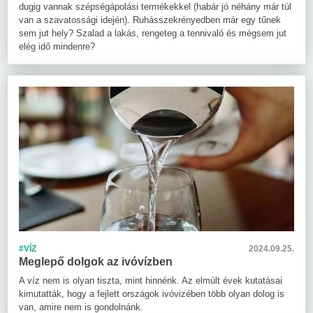
dugig vannak szépségápolási termékekkel (habár jó néhány már túl
van a szavatossági idején). Ruhásszekrényedben már egy tűnek
sem jut hely? Szalad a lakás, rengeteg a tennivaló és mégsem jut
elég idő mindenre?
#VÍZ
2024.09.25.
Meglepő dolgok az ivóvízben
A víz nem is olyan tiszta, mint hinnénk. Az elmúlt évek kutatásai
kimutatták, hogy a fejlett országok ivóvizében több olyan dolog is
van, amire nem is gondolnánk.