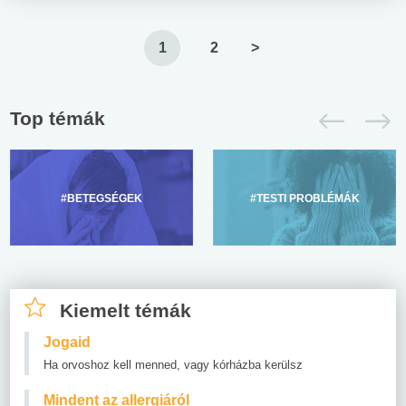
1
2
>
Top témák
#BETEGSÉGEK
#TESTI PROBLÉMÁK
Kiemelt témák
Jogaid
Ha orvoshoz kell menned, vagy kórházba kerülsz
Mindent az allergiáról