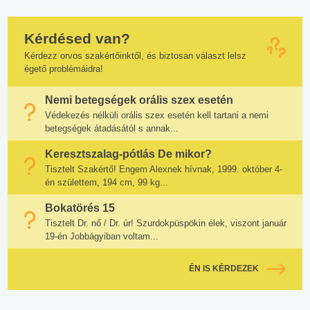
Kérdésed van?
Kérdezz orvos szakértőinktől, és biztosan választ lelsz
égető problémáidra!
Nemi betegségek orális szex esetén
Védekezés nélküli orális szex esetén kell tartani a nemi
betegségek átadásától s annak...
Keresztszalag-pótlás De mikor?
Tisztelt Szakértő! Engem Alexnek hívnak, 1999. október 4-
én születtem, 194 cm, 99 kg...
Bokatörés 15
Tisztelt Dr. nő / Dr. úr! Szurdokpüspökin élek, viszont január
19-én Jobbágyiban voltam...
ÉN IS KÉRDEZEK