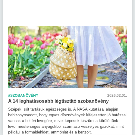
#SZOBANÖVÉNY
2026.02.01.
A 14 leghatásosabb légtisztító szobanövény
Szépek, sőt tartásuk egészséges is. A NASA kutatásai alapján
bebizonyosodott, hogy egyes dísznövények kifejezetten jó hatással
vannak a beltéri levegőre, mivel képesek kiszűrni a körülöttünk
lévő, mesterséges anyagokból származó veszélyes gázokat, mint
például a formaldehidet, ammóniát és a benzolt.