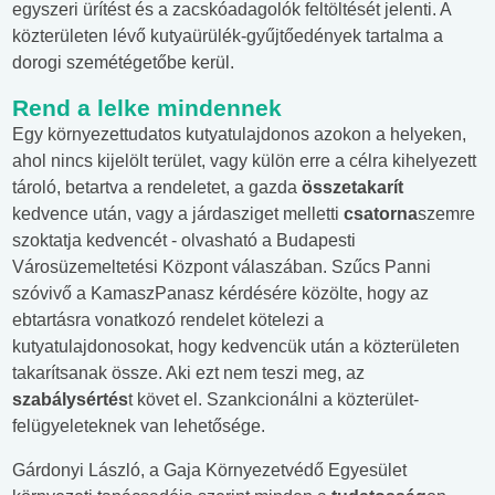
egyszeri ürítést és a zacskóadagolók feltöltését jelenti. A
közterületen lévő kutyaürülék-gyűjtőedények tartalma a
dorogi szemétégetőbe kerül.
Rend a lelke mindennek
Egy környezettudatos kutyatulajdonos azokon a helyeken,
ahol nincs kijelölt terület, vagy külön erre a célra kihelyezett
tároló, betartva a rendeletet, a gazda
összetakarít
kedvence után, vagy a járdasziget melletti
csatorna
szemre
szoktatja kedvencét - olvasható a Budapesti
Városüzemeltetési Központ válaszában. Szűcs Panni
szóvivő a KamaszPanasz kérdésére közölte, hogy az
ebtartásra vonatkozó rendelet kötelezi a
kutyatulajdonosokat, hogy kedvencük után a közterületen
takarítsanak össze. Aki ezt nem teszi meg, az
szabálysértés
t követ el. Szankcionálni a közterület-
felügyeleteknek van lehetősége.
Gárdonyi László, a Gaja Környezetvédő Egyesület