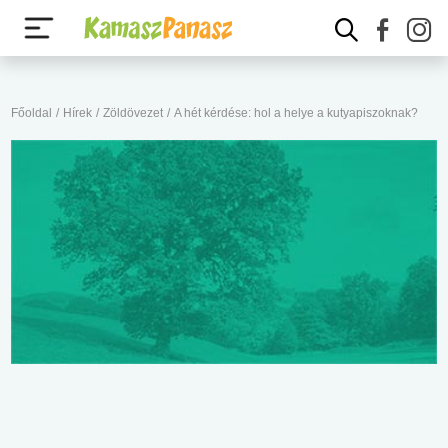
Főoldal
/
Hírek
/
Zöldövezet
/
A hét kérdése: hol a helye a kutyapiszoknak?