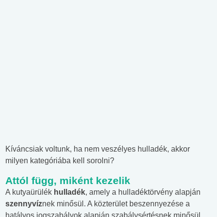
Kíváncsiak voltunk, ha nem veszélyes hulladék, akkor
milyen kategóriába kell sorolni?
Attól függ, miként kezelik
A kutyaürülék
hulladék
, amely a hulladéktörvény alapján
szennyvíz
nek minősül. A közterület beszennyezése a
hatályos jogszabályok alapján szabálysértésnek minősül,