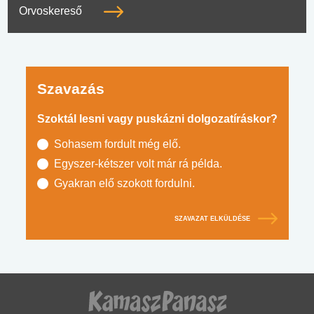
Orvoskereső
Szavazás
Szoktál lesni vagy puskázni dolgozatíráskor?
Sohasem fordult még elő.
Egyszer-kétszer volt már rá példa.
Gyakran elő szokott fordulni.
SZAVAZAT ELKÜLDÉSE