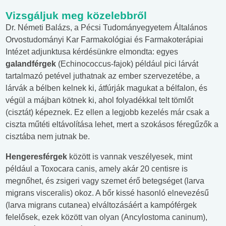
Vizsgáljuk meg közelebbről
Dr. Németi Balázs, a Pécsi Tudományegyetem Általános
Orvostudományi Kar Farmakológiai és Farmakoterápiai
Intézet adjunktusa kérdésünkre elmondta: egyes
galandférgek
(Echinococcus-fajok) például pici lárvát
tartalmazó petével juthatnak az ember szervezetébe, a
lárvák a bélben kelnek ki, átfúrják magukat a bélfalon, és
végül a májban kötnek ki, ahol folyadékkal telt tömlőt
(cisztát) képeznek. Ez ellen a legjobb kezelés már csak a
ciszta műtéti eltávolítása lehet, mert a szokásos féregűzők a
cisztába nem jutnak be.
Hengeresférgek
között is vannak veszélyesek, mint
például a Toxocara canis, amely akár 20 centisre is
megnőhet, és zsigeri vagy szemet érő betegséget (larva
migrans visceralis) okoz. A bőr kissé hasonló elnevezésű
(larva migrans cutanea) elváltozásáért a kampóférgek
felelősek, ezek között van olyan (Ancylostoma caninum),