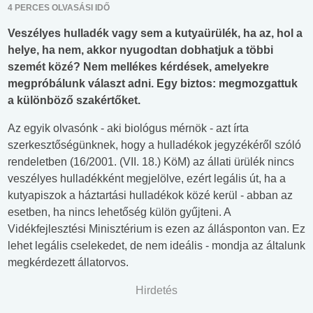
4 PERCES OLVASÁSI IDŐ
Veszélyes hulladék vagy sem a kutyaürülék, ha az, hol a
helye, ha nem, akkor nyugodtan dobhatjuk a többi
szemét közé? Nem mellékes kérdések, amelyekre
megpróbálunk választ adni. Egy biztos: megmozgattuk
a különböző szakértőket.
Az egyik olvasónk - aki biológus mérnök - azt írta
szerkesztőségünknek, hogy a hulladékok jegyzékéről szóló
rendeletben (16/2001. (VII. 18.) KöM) az állati ürülék nincs
veszélyes hulladékként megjelölve, ezért legális út, ha a
kutyapiszok a háztartási hulladékok közé kerül - abban az
esetben, ha nincs lehetőség külön gyűjteni. A
Vidékfejlesztési Minisztérium is ezen az állásponton van. Ez
lehet legális cselekedet, de nem ideális - mondja az általunk
megkérdezett állatorvos.
Hirdetés