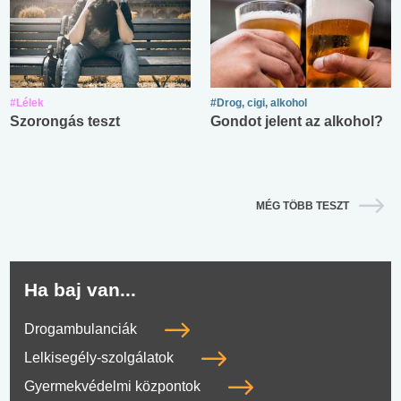
#Lélek
#Drog, cigi, alkohol
Szorongás teszt
Gondot jelent az alkohol?
MÉG TÖBB TESZT
Ha baj van...
Drogambulanciák
Lelkisegély-szolgálatok
Gyermekvédelmi központok