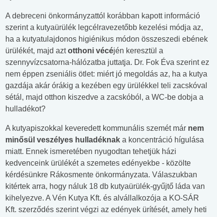
A debreceni önkormányzattól korábban kapott információ
szerint a kutyaürülék legcélravezetőbb kezelési módja az,
ha a kutyatulajdonos higiénikus módon összeszedi ebének
ürülékét, majd azt
otthoni vécé
jén keresztül a
szennyvízcsatorna-hálózatba juttatja. Dr. Fok Éva szerint ez
nem éppen zseniális ötlet: miért jó megoldás az, ha a kutya
gazdája akár órákig a kezében egy ürülékkel teli zacskóval
sétál, majd otthon kiszedve a zacskóból, a WC-be dobja a
hulladékot?
A kutyapiszokkal keveredett kommunális szemét már
nem
minősül veszélyes hulladéknak
a koncentráció hígulása
miatt. Ennek ismeretében nyugodtan tehetjük házi
kedvenceink ürülékét a szemetes edényekbe - közölte
kérdésünkre Rákosmente önkormányzata. Válaszukban
kitértek arra, hogy náluk 18 db kutyaürülék-gyűjtő láda van
kihelyezve. A Vén Kutya Kft. és alvállalkozója a KO-SÁR
Kft. szerződés szerint végzi az edények ürítését, amely heti