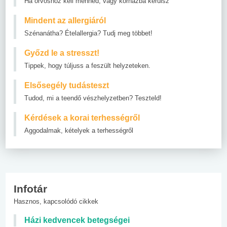
Ha orvoshoz kell menned, vagy kórházba kerülsz
Mindent az allergiáról
Szénanátha? Ételallergia? Tudj meg többet!
Győzd le a stresszt!
Tippek, hogy túljuss a feszült helyzeteken.
Elsősegély tudásteszt
Tudod, mi a teendő vészhelyzetben? Teszteld!
Kérdések a korai terhességről
Aggodalmak, kételyek a terhességről
Infotár
Hasznos, kapcsolódó cikkek
Házi kedvencek betegségei