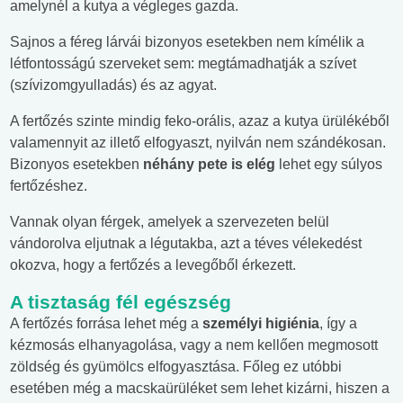
amelynél a kutya a végleges gazda.
Sajnos a féreg lárvái bizonyos esetekben nem kímélik a
létfontosságú szerveket sem: megtámadhatják a szívet
(szívizomgyulladás) és az agyat.
A fertőzés szinte mindig feko-orális, azaz a kutya ürülékéből
valamennyit az illető elfogyaszt, nyilván nem szándékosan.
Bizonyos esetekben
néhány pete is elég
lehet egy súlyos
fertőzéshez.
Vannak olyan férgek, amelyek a szervezeten belül
vándorolva eljutnak a légutakba, azt a téves vélekedést
okozva, hogy a fertőzés a levegőből érkezett.
A tisztaság fél egészség
A fertőzés forrása lehet még a
személyi higiénia
, így a
kézmosás elhanyagolása, vagy a nem kellően megmosott
zöldség és gyümölcs elfogyasztása. Főleg ez utóbbi
esetében még a macskaürüléket sem lehet kizárni, hiszen a