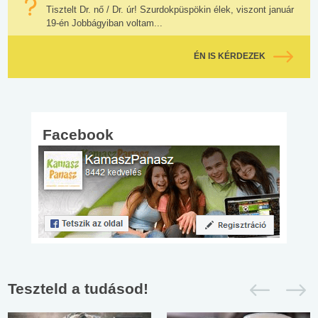
Tisztelt Dr. nő / Dr. úr! Szurdokpüspökin élek, viszont január
19-én Jobbágyiban voltam...
ÉN IS KÉRDEZEK
Facebook
Teszteld a tudásod!