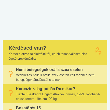
Kérdésed van?
Kérdezz orvos szakértőinktől, és biztosan választ lelsz
égető problémáidra!
Nemi betegségek orális szex esetén
Védekezés nélküli orális szex esetén kell tartani a nemi
betegségek átadásától s annak...
Keresztszalag-pótlás De mikor?
Tisztelt Szakértő! Engem Alexnek hívnak, 1999. október 4-
én születtem, 194 cm, 99 kg...
Bokatörés 15