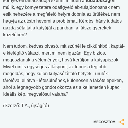
környezeti tanácsadója szerint minden a
tudatosság
on
múlik, egy környezetére odafigyelő eb-tulajdonosnak nem
esik nehezére a megfelelő helyre dobnia az ürüléket, nem
hagyja az utcán heverni a problémát. Kérdés, hány tudatos
gazda sétáltatja kutyáját a parkban, a játszó gyerekek
közelében?
Nem tudom, kedves olvasó, mit szűrtél le cikkünkből, kaptál-
e kielégítő választ, mert mi nem igazán. Egy biztos,
megoszlanak a vélemények, hová kerüljön a kutyapiszok.
Mivel nincs egységes álláspont, az lenne a legjobb
megoldás, hogy külön kutyasétáltató helyek - ürülék-
tárolóval ellátva - létesülnének, különösen a lakótelepeken,
ahol a legnagyobb gondot okozza ez a kellemetlen kupac.
Ideális kép, megvalósul valaha?
(Szerző: T.A., újságíró)
MEGOSZTOM