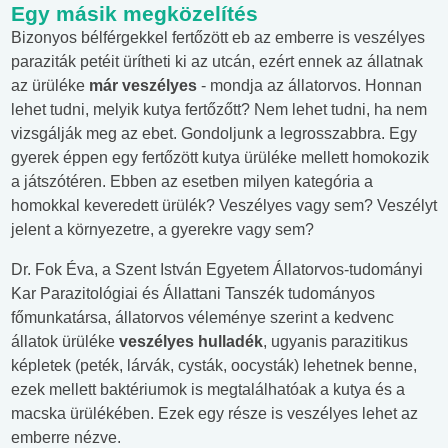
Egy másik megközelítés
Bizonyos bélférgekkel fertőzött eb az emberre is veszélyes
paraziták petéit ürítheti ki az utcán, ezért ennek az állatnak
az ürüléke
már veszélyes
- mondja az állatorvos. Honnan
lehet tudni, melyik kutya fertőzőtt? Nem lehet tudni, ha nem
vizsgálják meg az ebet. Gondoljunk a legrosszabbra. Egy
gyerek éppen egy fertőzött kutya ürüléke mellett homokozik
a játszótéren. Ebben az esetben milyen kategória a
homokkal keveredett ürülék? Veszélyes vagy sem? Veszélyt
jelent a környezetre, a gyerekre vagy sem?
Dr. Fok Éva, a Szent István Egyetem Állatorvos-tudományi
Kar Parazitológiai és Állattani Tanszék tudományos
főmunkatársa, állatorvos véleménye szerint a kedvenc
állatok ürüléke
veszélyes hulladék
, ugyanis parazitikus
képletek (peték, lárvák, cysták, oocysták) lehetnek benne,
ezek mellett baktériumok is megtalálhatóak a kutya és a
macska ürülékében. Ezek egy része is veszélyes lehet az
emberre nézve.