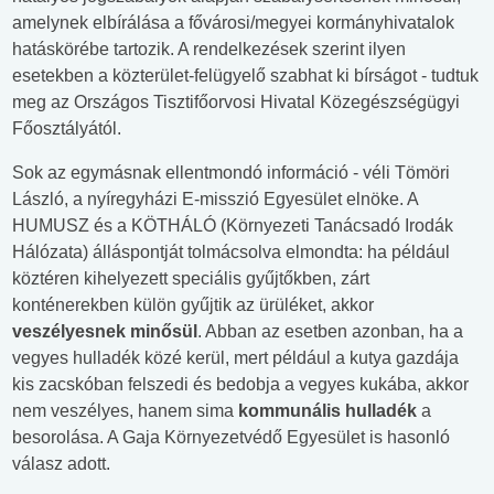
amelynek elbírálása a fővárosi/megyei kormányhivatalok
hatáskörébe tartozik. A rendelkezések szerint ilyen
esetekben a közterület-felügyelő szabhat ki bírságot - tudtuk
meg az Országos Tisztifőorvosi Hivatal Közegészségügyi
Főosztályától.
Sok az egymásnak ellentmondó információ - véli Tömöri
László, a nyíregyházi E-misszió Egyesület elnöke. A
HUMUSZ és a KÖTHÁLÓ (Környezeti Tanácsadó Irodák
Hálózata) álláspontját tolmácsolva elmondta: ha például
köztéren kihelyezett speciális gyűjtőkben, zárt
konténerekben külön gyűjtik az ürüléket, akkor
veszélyesnek minősül
. Abban az esetben azonban, ha a
vegyes hulladék közé kerül, mert például a kutya gazdája
kis zacskóban felszedi és bedobja a vegyes kukába, akkor
nem veszélyes, hanem sima
kommunális hulladék
a
besorolása. A Gaja Környezetvédő Egyesület is hasonló
válasz adott.