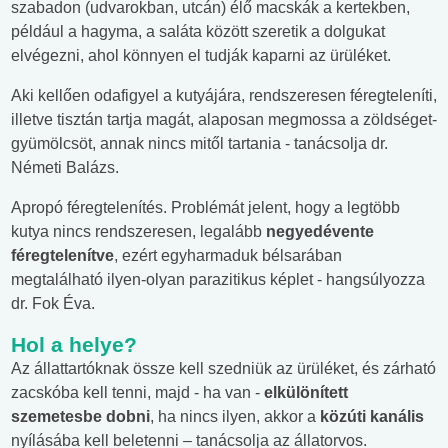
szabadon (udvarokban, utcán) élő macskák a kertekben,
például a hagyma, a saláta között szeretik a dolgukat
elvégezni, ahol könnyen el tudják kaparni az ürüléket.
Aki kellően odafigyel a kutyájára, rendszeresen féregteleníti,
illetve tisztán tartja magát, alaposan megmossa a zöldséget-
gyümölcsöt, annak nincs mitől tartania - tanácsolja dr.
Németi Balázs.
Apropó féregtelenítés. Problémát jelent, hogy a legtöbb
kutya nincs rendszeresen, legalább
negyedévente
féregtelenítve
, ezért egyharmaduk bélsarában
megtalálható ilyen-olyan parazitikus képlet - hangsúlyozza
dr. Fok Éva.
Hol a helye?
Az állattartóknak össze kell szedniük az ürüléket, és zárható
zacskóba kell tenni, majd - ha van -
elkülönített
szemetesbe dobni
, ha nincs ilyen, akkor a
közúti kanális
nyílásába kell beletenni – tanácsolja az állatorvos.