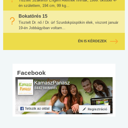
Tisztelt Szakértő! Engem Alexnek hívnak, 1999. október 4-
én születtem, 194 cm, 99 kg...
Bokatörés 15
Tisztelt Dr. nő / Dr. úr! Szurdokpüspökin élek, viszont január
19-én Jobbágyiban voltam...
ÉN IS KÉRDEZEK
Facebook