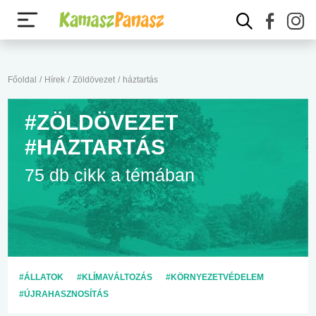
Főoldal
/
Hírek
/
Zöldövezet
/
háztartás
#ZÖLDÖVEZET
#HÁZTARTÁS
75 db cikk a témában
#ÁLLATOK
#KLÍMAVÁLTOZÁS
#KÖRNYEZETVÉDELEM
#ÚJRAHASZNOSÍTÁS