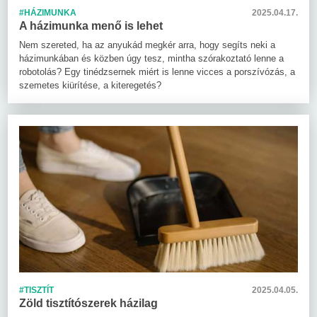
#HÁZIMUNKA
2025.04.17.
A házimunka menő is lehet
Nem szereted, ha az anyukád megkér arra, hogy segíts neki a
házimunkában és közben úgy tesz, mintha szórakoztató lenne a
robotolás? Egy tinédzsernek miért is lenne vicces a porszívózás, a
szemetes kiürítése, a kiteregetés?
#TISZTÍT
2025.04.05.
Zöld tisztítószerek házilag