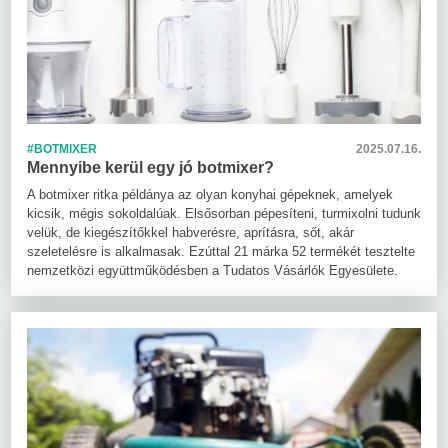
#BOTMIXER
2025.07.16.
Mennyibe kerül egy jó botmixer?
A botmixer ritka példánya az olyan konyhai gépeknek, amelyek
kicsik, mégis sokoldalúak. Elsősorban pépesíteni, turmixolni tudunk
velük, de kiegészítőkkel habverésre, aprításra, sőt, akár
szeletelésre is alkalmasak. Ezúttal 21 márka 52 termékét tesztelte
nemzetközi együttműködésben a Tudatos Vásárlók Egyesülete.