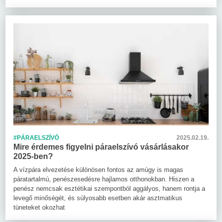
#PÁRAELSZÍVÓ
2025.02.19.
Mire érdemes figyelni páraelszívó vásárlásakor
2025-ben?
A vízpára elvezetése különösen fontos az amúgy is magas
páratartalmú, penészesedésre hajlamos otthonokban. Hiszen a
penész nemcsak esztétikai szempontból aggályos, hanem rontja a
levegő minőségét, és súlyosabb esetben akár asztmatikus
tüneteket okozhat