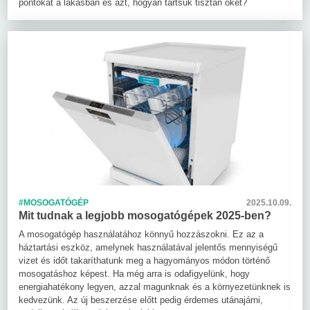
pontokat a lakásban és azt, hogyan tartsuk tisztán őket?
#MOSOGATÓGÉP
2025.10.09.
Mit tudnak a legjobb mosogatógépek 2025-ben?
A mosogatógép használatához könnyű hozzászokni. Ez az a
háztartási eszköz, amelynek használatával jelentős mennyiségű
vizet és időt takaríthatunk meg a hagyományos módon történő
mosogatáshoz képest. Ha még arra is odafigyelünk, hogy
energiahatékony legyen, azzal magunknak és a környezetünknek is
kedvezünk. Az új beszerzése előtt pedig érdemes utánajárni,