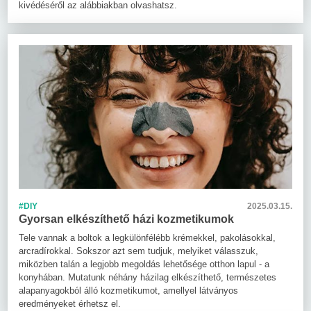
kivédéséről az alábbiakban olvashatsz.
#DIY
2025.03.15.
Gyorsan elkészíthető házi kozmetikumok
Tele vannak a boltok a legkülönfélébb krémekkel, pakolásokkal,
arcradírokkal. Sokszor azt sem tudjuk, melyiket válasszuk,
miközben talán a legjobb megoldás lehetősége otthon lapul - a
konyhában. Mutatunk néhány házilag elkészíthető, természetes
alapanyagokból álló kozmetikumot, amellyel látványos
eredményeket érhetsz el.