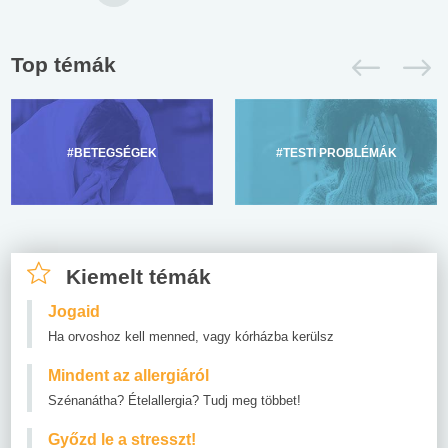
Top témák
#BETEGSÉGEK
#TESTI PROBLÉMÁK
Kiemelt témák
Jogaid
Ha orvoshoz kell menned, vagy kórházba kerülsz
Mindent az allergiáról
Szénanátha? Ételallergia? Tudj meg többet!
Győzd le a stresszt!