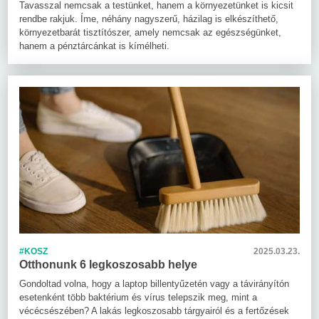
Tavasszal nemcsak a testünket, hanem a környezetünket is kicsit
rendbe rakjuk. Íme, néhány nagyszerű, házilag is elkészíthető,
környezetbarát tisztítószer, amely nemcsak az egészségünket,
hanem a pénztárcánkat is kímélheti.
#KOSZ
2025.03.23.
Otthonunk 6 legkoszosabb helye
Gondoltad volna, hogy a laptop billentyűzetén vagy a távirányítón
esetenként több baktérium és vírus telepszik meg, mint a
vécécsészében? A lakás legkoszosabb tárgyairól és a fertőzések