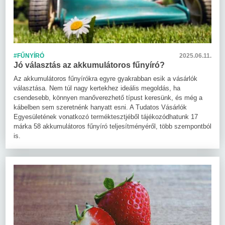
#FŰNYÍRÓ
2025.06.11.
Jó választás az akkumulátoros fűnyíró?
Az akkumulátoros fűnyírókra egyre gyakrabban esik a vásárlók
választása. Nem túl nagy kertekhez ideális megoldás, ha
csendesebb, könnyen manőverezhető típust keresünk, és még a
kábelben sem szeretnénk hanyatt esni. A Tudatos Vásárlók
Egyesületének vonatkozó terméktesztjéből tájékozódhatunk 17
márka 58 akkumulátoros fűnyíró teljesítményéről, több szempontból
is.