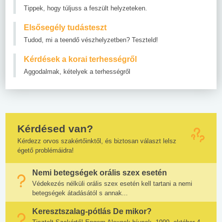
Tippek, hogy túljuss a feszült helyzeteken.
Elsősegély tudásteszt
Tudod, mi a teendő vészhelyzetben? Teszteld!
Kérdések a korai terhességről
Aggodalmak, kételyek a terhességről
Kérdésed van?
Kérdezz orvos szakértőinktől, és biztosan választ lelsz
égető problémáidra!
Nemi betegségek orális szex esetén
Védekezés nélküli orális szex esetén kell tartani a nemi
betegségek átadásától s annak...
Keresztszalag-pótlás De mikor?