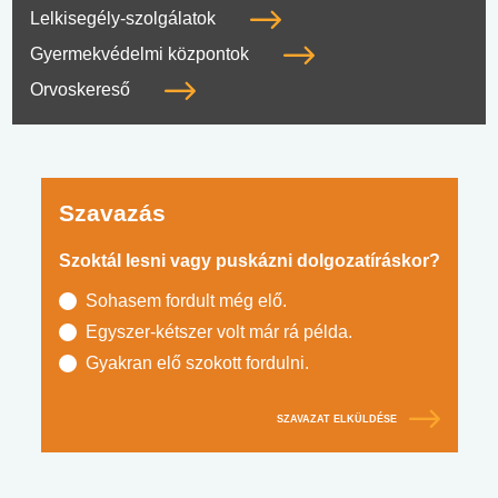
Lelkisegély-szolgálatok
Gyermekvédelmi központok
Orvoskereső
Szavazás
Szoktál lesni vagy puskázni dolgozatíráskor?
Sohasem fordult még elő.
Egyszer-kétszer volt már rá példa.
Gyakran elő szokott fordulni.
SZAVAZAT ELKÜLDÉSE