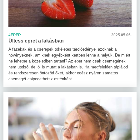
#EPER
2025.05.06.
Ültess epret a lakásban
A fazekak és a cserepek tökéletes tárolóedényei azoknak a
növényeknek, amiknek egyébként kertben lenne a helyük. De miért
ne lehetne a közeledben tartani? Az eper nem csak csemegének
nem utolsó, de jól is mutat a lakásban is. Ha megfelelően táplálod
és rendszeresen öntözöd őket, akkor egész nyáron zamatos
csemegét csipegethetsz esténként.