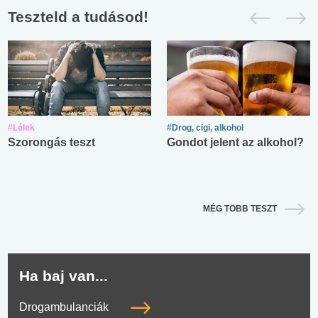
Teszteld a tudásod!
#Lélek
#Drog, cigi, alkohol
Szorongás teszt
Gondot jelent az alkohol?
MÉG TÖBB TESZT
Ha baj van...
Drogambulanciák