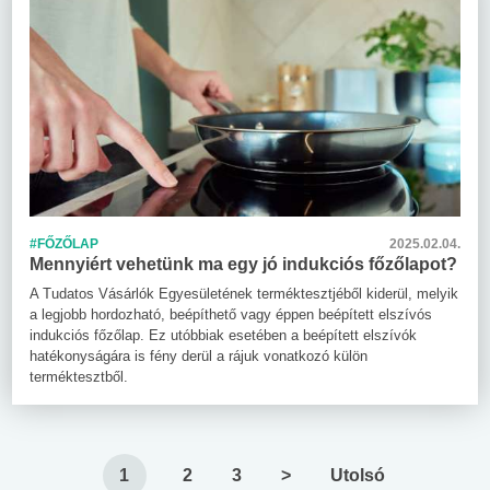
#FŐZŐLAP
2025.02.04.
Mennyiért vehetünk ma egy jó indukciós főzőlapot?
A Tudatos Vásárlók Egyesületének terméktesztjéből kiderül, melyik
a legjobb hordozható, beépíthető vagy éppen beépített elszívós
indukciós főzőlap. Ez utóbbiak esetében a beépített elszívók
hatékonyságára is fény derül a rájuk vonatkozó külön
terméktesztből.
1
2
3
>
Utolsó