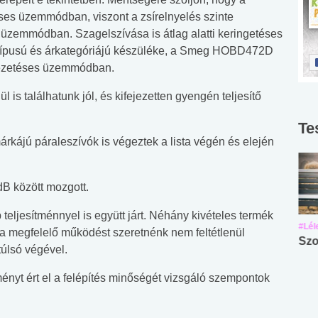
éses üzemmódban, viszont a zsírelnyelés szinte
t üzemmódban. Szagelszívása is átlag alatti keringetéses
n típusú és árkategóriájú készüléke, a Smeg HOBD472D
ivezetéses üzemmódban.
l is találhatunk jól, és kifejezetten gyengén teljesítő
Te
rkájú páraleszívók is végeztek a lista végén és elején
dB között mozgott.
ljesítménnyel is együtt járt. Néhány kivételes termék
#Suli, munka
#Suli, munka
#Lél
ha megfelelő működést szeretnénk nem feltétlenül
Angol középfokú
Internet-függőség
Szo
úlsó végével.
nyelvvizsga teszt -
teszt
No.42
ényt ért el a felépítés minőségét vizsgáló szempontok