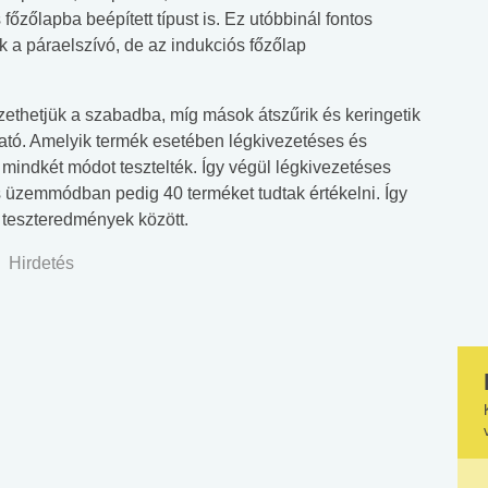
 főzőlapba beépített típust is. Ez utóbbinál fontos
k a páraelszívó, de az indukciós főzőlap
zethetjük a szabadba, míg mások átszűrik és keringetik
ható. Amelyik termék esetében légkivezetéses és
 mindkét módot tesztelték. Így végül légkivezetéses
üzemmódban pedig 40 terméket tudtak értékelni. Így
 teszteredmények között.
Hirdetés