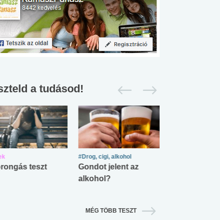
szteld a tudásod!
ek
#Drog, cigi, alkohol
#Zöldövezet
rongás teszt
Gondot jelent az
Mekkora az ö
alkohol?
lábnyomod?
MÉG TÖBB TESZT