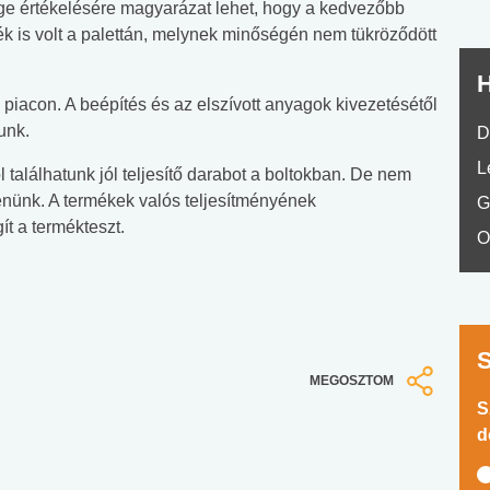
nge értékelésére magyarázat lehet, hogy a kedvezőbb
rmék is volt a palettán, melynek minőségén nem tükröződött
H
piacon. A beépítés és az elszívott anyagok kivezetésétől
unk.
D
L
l találhatunk jól teljesítő darabot a boltokban. De nem
nünk. A termékek valós teljesítményének
G
t a termékteszt.
O
MEGOSZTOM
S
d