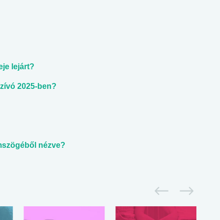
e lejárt?
rszívó 2025-ben?
emszögéből nézve?