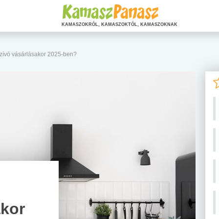
KAMASZOKRÓL, KAMASZOKTÓL, KAMASZOKNAK
szívó vásárlásakor 2025-ben?
akor