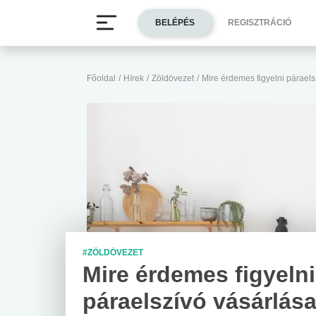
BELÉPÉS
REGISZTRÁCIÓ
Főoldal
/
Hírek
/
Zöldövezet
/
Mire érdemes figyelni párael
#ZÖLDÖVEZET
Mire érdemes figyelni
páraelszívó vásárlás