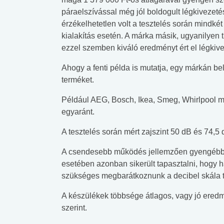
páraelszívással még jól boldogult légkivezet
érzékelhetetlen volt a tesztelés során mindké
kialakítás esetén. A márka másik, ugyanilye
ezzel szemben kiváló eredményt ért el légk
Ahogy a fenti példa is mutatja, egy márkán belü
terméket.
Például AEG, Bosch, Ikea, Smeg, Whirlpool má
egyaránt.
A tesztelés során mért zajszint 50 dB és 74,5 
A csendesebb működés jellemzően gyengébb te
 alkohol
#Zöldövezet
#Betegségek
esetében azonban sikerült tapasztalni, hogy 
lent az
Mekkora az ökológiai
Elsősegély
szükséges megbarátkoznunk a decibel skála t
lábnyomod?
tudásteszt
A készülékek többsége átlagos, vagy jó eredm
szerint.