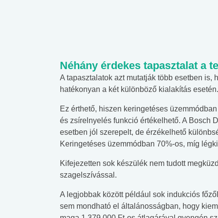
Néhány érdekes tapasztalat a 
A tapasztalatok azt mutatják több esetben i
hatékonyan a két különböző kialakítás esetén
Ez érthető, hiszen keringetéses üzemmódban p
és zsírelnyelés funkció értékelhető. A Bosch
esetben jól szerepelt, de érzékelhető különbsé
Keringetéses üzemmódban 70%-os, míg légki
Kifejezetten sok készülék nem tudott megküzden
szagelszívással.
A legjobbak között például sok indukciós főzől
sem mondható el általánosságban, hogy kie
maga 1 379 000 Ft-os átlagárával gyengén sze