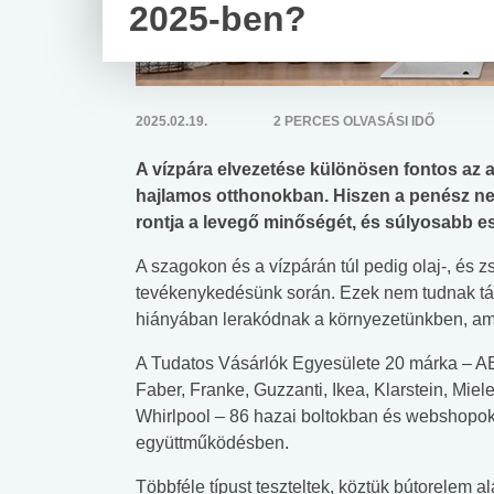
2025-ben?
2025.02.19.
2 PERCES OLVASÁSI IDŐ
A vízpára elvezetése különösen fontos az
hajlamos otthonokban. Hiszen a penész n
rontja a levegő minőségét, és súlyosabb e
A szagokon és a vízpárán túl pedig olaj-, és 
tevékenykedésünk során. Ezek nem tudnak t
hiányában lerakódnak a környezetünkben, ami
A Tudatos Vásárlók Egyesülete 20 márka – AE
Faber, Franke, Guzzanti, Ikea, Klarstein, Mie
Whirlpool – 86 hazai boltokban és webshopok
együttműködésben.
Többféle típust teszteltek, köztük bútorelem al