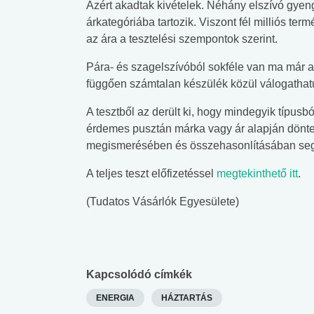
Azért akadtak kivételek. Néhány elszívó gye
árkategóriába tartozik. Viszont fél milliós te
az ára a tesztelési szempontok szerint.
Pára- és szagelszívóból sokféle van ma már a 
függően számtalan készülék közül válogathat
A tesztből az derült ki, hogy mindegyik típusbó
érdemes pusztán márka vagy ár alapján dönte
megismerésében és összehasonlításában segí
A teljes teszt előfizetéssel
megtekinthető itt
.
(Tudatos Vásárlók Egyesülete)
Kapcsolódó címkék
ENERGIA
HÁZTARTÁS