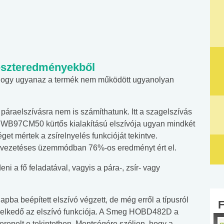
teszteredményekből
s, hogy ugyanaz a termék nem működött ugyanolyan
.
áraelszívásra nem is számíthatunk. Itt a szagelszívás
 DWB97CM50 kürtős kialakítású elszívója ugyan mindkét
get mértek a zsírelnyelés funkcióját tekintve.
vezetéses üzemmódban 76%-os eredményt ért el.
i a fő feladatával, vagyis a pára-, zsír- vagy
apba beépített elszívó végzett, de még erről a típusról
melkedő az elszívó funkciója. A Smeg HOBD482D a
repelt e tekintetben. Mentségére szóljon, hogy a