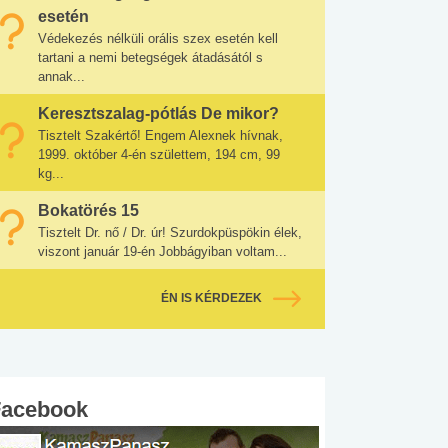
esetén
Védekezés nélküli orális szex esetén kell
tartani a nemi betegségek átadásától s
annak...
Keresztszalag-pótlás De mikor?
Tisztelt Szakértő! Engem Alexnek hívnak,
1999. október 4-én születtem, 194 cm, 99
kg...
Bokatörés 15
Tisztelt Dr. nő / Dr. úr! Szurdokpüspökin élek,
viszont január 19-én Jobbágyiban voltam...
ÉN IS KÉRDEZEK
Facebook