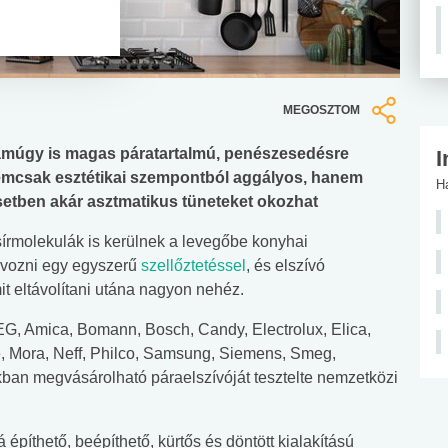
MEGOSZTOM
 amúgy is magas páratartalmú, penészesedésre
I
emcsak esztétikai szempontból aggályos, hanem
H
setben akár asztmatikus tüneteket okozhat
zsírmolekulák is kerülnek a levegőbe konyhai
ávozni egy egyszerű
szellőztetéssel
, és elszívó
t eltávolítani utána nagyon nehéz.
G, Amica, Bomann, Bosch, Candy, Electrolux, Elica,
le, Mora, Neff, Philco, Samsung, Siemens, Smeg,
ban megvásárolható páraelszívóját tesztelte nemzetközi
á építhető, beépíthető, kürtős és döntött kialakítású