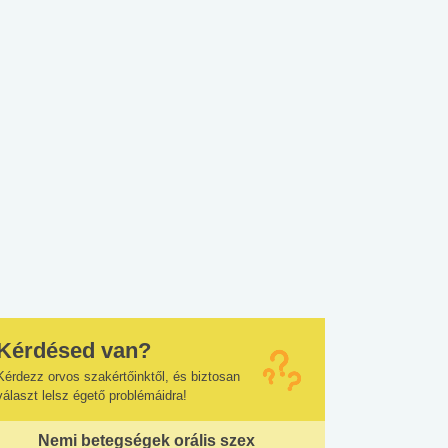
Kérdésed van?
Kérdezz orvos szakértőinktől, és biztosan
választ lelsz égető problémáidra!
Nemi betegségek orális szex