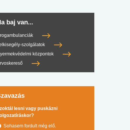
a baj van...
rogambulanciák
elkisegély-szolgálatok
yermekvédelmi központok
rvoskereső
Szavazás
zoktál lesni vagy puskázni
olgozatíráskor?
Sohasem fordult még elő.