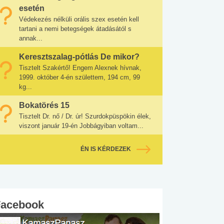
esetén
Védekezés nélküli orális szex esetén kell
tartani a nemi betegségek átadásától s
annak...
Keresztszalag-pótlás De mikor?
Tisztelt Szakértő! Engem Alexnek hívnak,
1999. október 4-én születtem, 194 cm, 99
kg...
Bokatörés 15
Tisztelt Dr. nő / Dr. úr! Szurdokpüspökin élek,
viszont január 19-én Jobbágyiban voltam...
ÉN IS KÉRDEZEK
Facebook