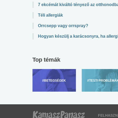
7 ekcémát kiváltó tényező az otthonodb
Téli allergiák
Orrcsepp vagy orrspray?
Hogyan készülj a karácsonyra, ha aller
Top témák
ZÜLŐKNEK
#BETEGSÉGEK
#TESTI PROBLÉMÁ
FELHASZN