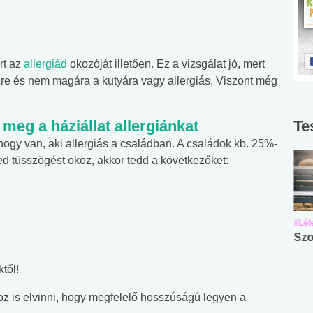
ört az
allergiád
okozóját illetően. Ez a vizsgálat jó, mert
zre és nem magára a kutyára vagy allergiás. Viszont még
meg a háziállat allergiánkat
Te
 hogy van, aki allergiás a családban. A családok kb. 25%-
ced tüsszögést okoz, akkor tedd a következőket:
#Suli, munka
#Suli, munka
#Lél
Angol középfokú
Internet-függőség
Szo
nyelvvizsga teszt -
teszt
től!
No.42
 is elvinni, hogy megfelelő hosszúságú legyen a