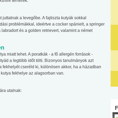
shire terrierek.
 juttatnak a levegőbe. A fajtiszta kutyák sokkal
si problémákkal, ideértve a cocker spánielt, a springer
a labradort és a golden retrievert, valamint a német
en
 miatt lehet. A poratkák - a fő allergén források -
tyád a legtöbb időt tölti. Bizonyos tanulmányok azt
a fekhelyét cseréld ki, különösen akkor, ha a házadban
a kutya fekhelye az alagsorban van.
ára utalnak: