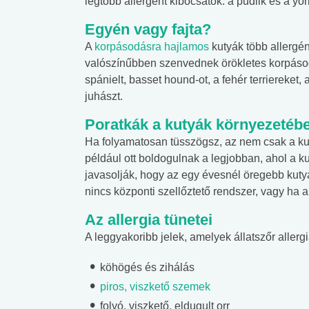
legtöbb allergént kibocsátók: a pudlik és a york
Egyén vagy fajta?
A
korpásodásra hajlamos
kutyák több allergént
valószínűbben szenvednek örökletes korpásodá
spánielt, basset hound-ot, a fehér terriereket, 
juhászt.
Poratkák a kutyák környezetéb
Ha folyamatosan tüsszögsz, az nem csak a kutya
például ott boldogulnak a legjobban, ahol a ku
javasolják, hogy az egy évesnél öregebb kuty
nincs központi szellőztető rendszer, vagy ha 
Az allergia tünetei
A leggyakoribb jelek, amelyek állatszőr allergi
köhögés és zihálás
piros, viszkető szemek
folyó, viszkető, eldugult orr