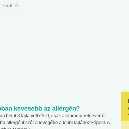
Hirdetés
óban kevesebb az allergén?
belül 8 fajta vett részt, csak a labrador retrieverről
b allergént szór a levegőbe a többi fajtához képest. A