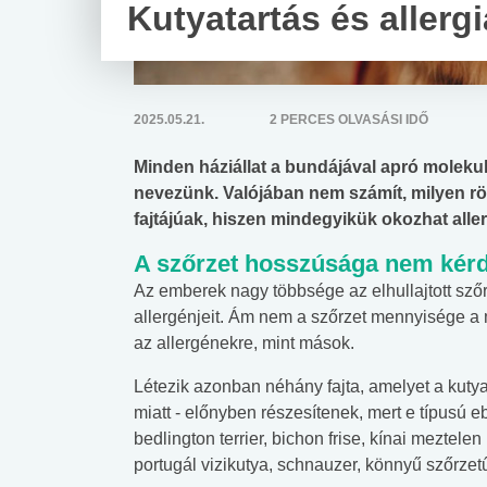
Kutyatartás és allergi
2025.05.21.
2 PERCES OLVASÁSI IDŐ
Minden háziállat a bundájával apró molekul
nevezünk. Valójában nem számít, milyen rö
fajtájúak, hiszen mindegyikük okozhat alle
A szőrzet hosszúsága nem kér
Az emberek nagy többsége az elhullajtott szőrr
allergénjeit. Ám nem a szőrzet mennyisége 
az allergénekre, mint mások.
Létezik azonban néhány fajta, amelyet a kutya
miatt - előnyben részesítenek, mert e típusú e
bedlington terrier, bichon frise, kínai meztelen k
portugál vizikutya, schnauzer, könnyű szőrzet