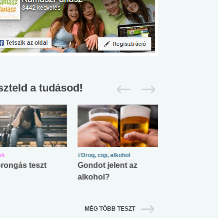
szteld a tudásod!
ek
#Drog, cigi, alkohol
#Zöldövezet
rongás teszt
Gondot jelent az
Mekkora az ö
alkohol?
lábnyomod?
MÉG TÖBB TESZT