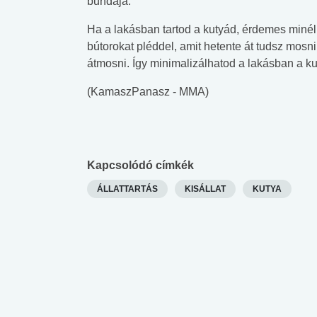
bundája.
Ha a lakásban tartod a kutyád, érdemes minél k
bútorokat pléddel, amit hetente át tudsz mosni.
átmosni. Így minimalizálhatod a lakásban a kut
(KamaszPanasz - MMA)
Kapcsolódó címkék
ÁLLATTARTÁS
KISÁLLAT
KUTYA