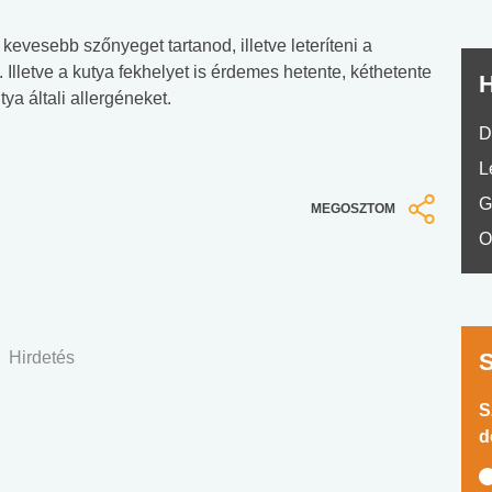
evesebb szőnyeget tartanod, illetve leteríteni a
 Illetve a kutya fekhelyet is érdemes hetente, kéthetente
H
ya általi allergéneket.
D
L
G
MEGOSZTOM
O
Hirdetés
S
d