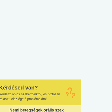
Kérdésed van?
Kérdezz orvos szakértőinktől, és biztosan
választ lelsz égető problémáidra!
Nemi betegségek orális szex