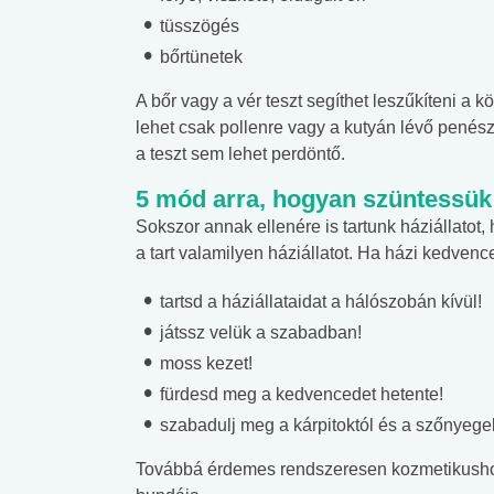
tüsszögés
bőrtünetek
A bőr vagy a vér teszt segíthet leszűkíteni a k
lehet csak pollenre vagy a kutyán lévő penés
a teszt sem lehet perdöntő.
5 mód arra, hogyan szüntessük 
Sokszor annak ellenére is tartunk háziállatot,
a tart valamilyen háziállatot. Ha házi kedven
tartsd a háziállataidat a hálószobán kívül!
játssz velük a szabadban!
 alkohol
#Zöldövezet
#Betegségek
moss kezet!
lent az
Mekkora az ökológiai
Elsősegély
fürdesd meg a kedvencedet hetente!
lábnyomod?
tudásteszt
szabadulj meg a kárpitoktól és a szőnyegek
Továbbá érdemes rendszeresen kozmetikushoz