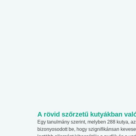
A rövid szőrzetű kutyákban val
Egy tanulmány szerint, melyben 288 kutya, azon 
bizonyosodott be, hogy szignifikánsan keveseb