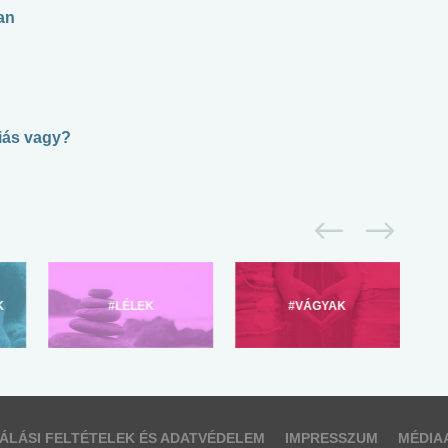
an
giás vagy?
K
#LÉLEK
#VÁGYAK
ÁLÁSI FELTÉTELEK ÉS ADATVÉDELEM
IMPRESSZUM
MÉDIA