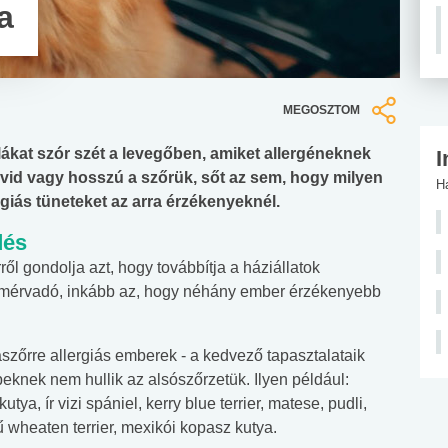
a
MEGOSZTOM
ákat szór szét a levegőben, amiket allergéneknek
I
vid vagy hosszú a szőrük, sőt az sem, hogy milyen
H
rgiás tüneteket az arra érzékenyeknél.
dés
ől gondolja azt, hogy továbbítja a háziállatok
a mérvadó, inkább az, hogy néhány ember érzékenyebb
szőrre allergiás emberek - a kedvező tapasztalataik
beknek nem hullik az alsószőrzetük. Ilyen például:
utya, ír vizi spániel, kerry blue terrier, matese, pudli,
ű wheaten terrier, mexikói kopasz kutya.