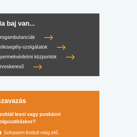
a baj van...
rogambulanciák
elkisegély-szolgálatok
yermekvédelmi központok
rvoskereső
Szavazás
zoktál lesni vagy puskázni
olgozatíráskor?
Sohasem fordult még elő.