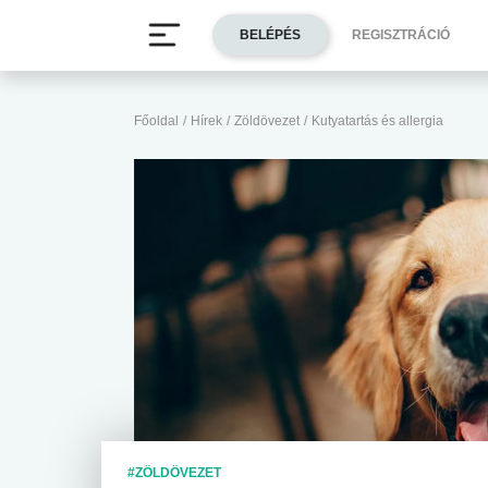
BELÉPÉS
REGISZTRÁCIÓ
Főoldal
/
Hírek
/
Zöldövezet
/
Kutyatartás és allergia
#ZÖLDÖVEZET